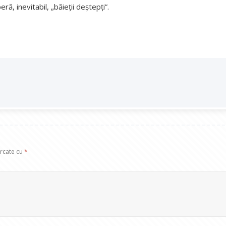
ră, inevitabil, „băieții deștepți”.
arcate cu
*