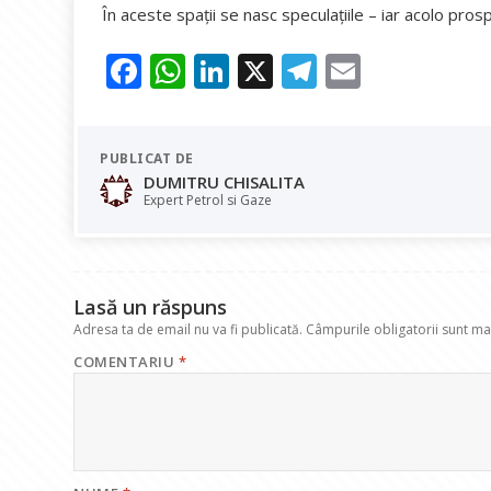
În aceste spații se nasc speculațiile – iar acolo prospe
F
W
Li
X
T
E
ac
h
n
el
m
e
at
k
e
ai
PUBLICAT DE
b
s
e
gr
l
DUMITRU CHISALITA
o
A
dI
a
Expert Petrol si Gaze
o
p
n
m
k
p
Lasă un răspuns
Adresa ta de email nu va fi publicată.
Câmpurile obligatorii sunt m
COMENTARIU
*