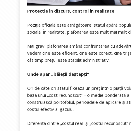
Protecție în discurs, control în realitate
Poziția oficială este atrăgătoare: statul apără popula
socială. În realitate, plafonarea este mult mai mult
Mai grav, plafonarea amână confruntarea cu adevărul
vedem cine este eficient, cine este corect, cine tr
cât timp prețul este stabilit administrativ.
Unde apar „băieții deștepți”
Ori de câte ori statul fixează un preț într-o piață 
baza unui „cost recunoscut” – o medie ponderată a ac
construiască portofoliul, perioadele de aplicare și 
costul efectiv al gazului.
Diferența dintre „costul real” și „costul recunoscut” 