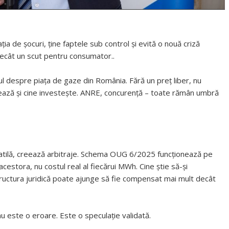
ția de șocuri, ține faptele sub control și evită o nouă criză
 decât un scut pentru consumator..
 despre piața de gaze din România. Fără un preț liber, nu
ișează și cine investește. ANRE, concurență – toate rămân umbră
volatilă, creează arbitraje. Schema OUG 6/2025 funcționează pe
estora, nu costul real al fiecărui MWh. Cine știe să-și
structura juridică poate ajunge să fie compensat mai mult decât
nu este o eroare. Este o speculație validată.