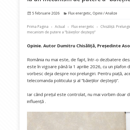
Publicat
Categorii
5 februarie 2026
Flux energetic
,
Opinii / Analize
pe
Prima Pagina
Actual
Flux energetic
Chisăliță: Prelung
mecanism de putere a ”băieților deștepți”
Opinie. Autor Dumitru Chisăliță, Președinte Aso
România nu mai este, de fapt, într-o dezbatere desp
este în vigoare până la 1 aprilie 2026, cu un plafon 
vorbesc deja despre noi prelungiri. Pentru piață, a
telecomanda politicului și al ”băieților deștepți”.
Iar când prețul este controlat, nu mai vorbim doar de
influență .