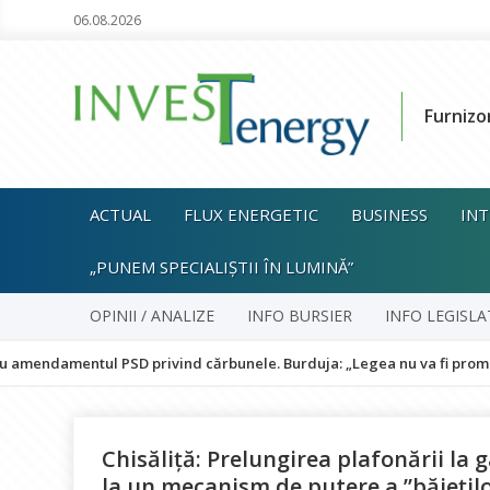
06.08.2026
Furnizo
ACTUAL
FLUX ENERGETIC
BUSINESS
INT
„PUNEM SPECIALIȘTII ÎN LUMINĂ”
OPINII / ANALIZE
INFO BURSIER
INFO LEGISLA
ul PSD privind cărbunele. Burduja: „Legea nu va fi promulgată și pun
Chisăliță: Prelungirea plafonării la 
la un mecanism de putere a ”băiețilo