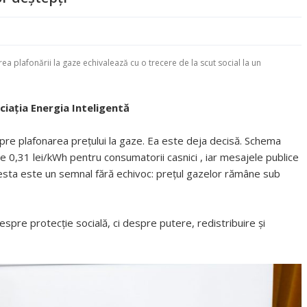
irea plafonării la gaze echivalează cu o trecere de la scut social la un
ciația Energia Inteligentă
re plafonarea prețului la gaze. Ea este deja decisă. Schema
de 0,31 lei/kWh pentru consumatorii casnici , iar mesajele publice
cesta este un semnal fără echivoc: prețul gazelor rămâne sub
spre protecție socială, ci despre putere, redistribuire și