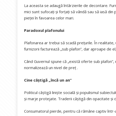
La aceasta se adaugă întârzierile de decontare. Furniz
mici sunt sufocați și forțați să vândă sau să iasă di
pieței în favoarea celor mari.
Paradoxul plafonului
Plafonarea ar trebui să scadă prețurile. În realitate, 
furnizorii facturează „sub plafon”, dar aproape de el,
Când Guvernul spune că „există oferte sub plafon”, r
normalizează un nivel de preț .
Cine câștigă „încă un an”
Politicul câștigă liniște socială și populismul subiect
și marje protejate. Traderii câștigă din opacitate și d
Consumatorul pierde, pentru că rămâne captiv într-un