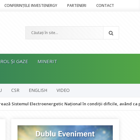
CONFERINȚELE INVESTENERGY
PARTENERI
CONTACT
ROL ȘI GAZE
MINERIT
U
CSR
ENGLISH
VIDEO
l Electroenergetic Național în condiții dificile, având ca prioritate m