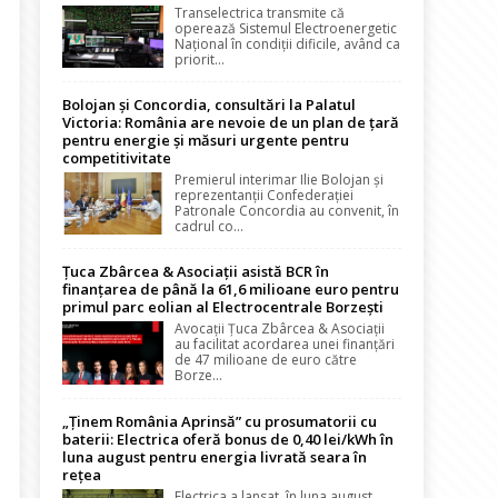
Transelectrica transmite că
operează Sistemul Electroenergetic
Național în condiții dificile, având ca
priorit...
Bolojan și Concordia, consultări la Palatul
Victoria: România are nevoie de un plan de țară
pentru energie și măsuri urgente pentru
competitivitate
Premierul interimar Ilie Bolojan și
reprezentanții Confederației
Patronale Concordia au convenit, în
cadrul co...
Țuca Zbârcea & Asociații asistă BCR în
finanțarea de până la 61,6 milioane euro pentru
primul parc eolian al Electrocentrale Borzești
Avocații Țuca Zbârcea & Asociații
au facilitat acordarea unei finanțări
de 47 milioane de euro către
Borze...
„Ținem România Aprinsă” cu prosumatorii cu
baterii: Electrica oferă bonus de 0,40 lei/kWh în
luna august pentru energia livrată seara în
rețea
Electrica a lansat, în luna august,