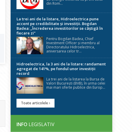
din Rom...
La trei ani de la listare, Hidroelectrica pune
accent pe credibilitate și investiții. Bogdan
Badea: „Încrederea investitorilor se câștigă în
fiecare zi”
Pentru Bogdan Badea, Chief
Investment Officer și membru al
Directoratului Hidroelectrica,
aniversarea celor tr...
Hidroelectrica, la 3 ani de la listare: randament
agregat de 141%, pe fondul unor investiții
record
La trei ani de la listarea la Bursa de
Valori București (BVB), în urma celei
mai mari oferte publice din Europ...
Toate articolele
INFO
LEGISLATIV