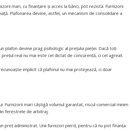
orii mari, cu finanțare și acces la bănci, pot rezista. Furnizorii
n piață. Plafonarea devine, astfel, un mecanism de consolidare a
un plafon devine prag psihologic al prețului pieței. Dacă toți
 prețul real nu mai este cel dictat de concurență, ci cel agreat.
ecunoaște implicit că plafonul nu mai protejează, ci doar
ului. Furnizorii mari câștigă volumul garantat, riscul comercial minim
in ferestrele de arbitraj.
 preț administrat. Unii furnizori pierd, pentru că nu pot finanța