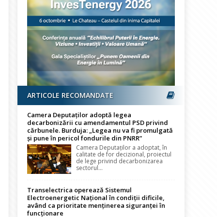
ARTICOLE RECOMANDATE
Camera Deputaților adoptă legea
decarbonizării cu amendamentul PSD privind
cărbunele. Burduja: „Legea nu va fi promulgată
și pune în pericol fondurile din PNRR”
Camera Deputaților a adoptat, în
calitate de for decizional, proiectul
de lege privind decarbonizarea
sectorul...
Transelectrica operează Sistemul
Electroenergetic Național în condiții dificile,
având ca prioritate menținerea siguranței în
funcționare