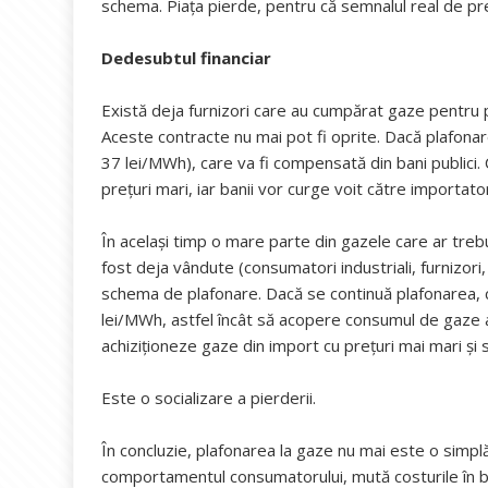
schema. Piața pierde, pentru că semnalul real de pre
Dedesubtul financiar
Există deja furnizori care au cumpărat gaze pentru 
Aceste contracte nu mai pot fi oprite. Dacă plafona
37 lei/MWh), care va fi compensată din bani publici. 
prețuri mari, iar banii vor curge voit către importato
În același timp o mare parte din gazele care ar treb
fost deja vândute (consumatori industriali, furnizori
schema de plafonare. Dacă se continuă plafonarea, c
lei/MWh, astfel încât să acopere consumul de gaze al 
achiziționeze gaze din import cu prețuri mai mari și 
Este o socializare a pierderii.
În concluzie, plafonarea la gaze nu mai este o simpl
comportamentul consumatorului, mută costurile în buget