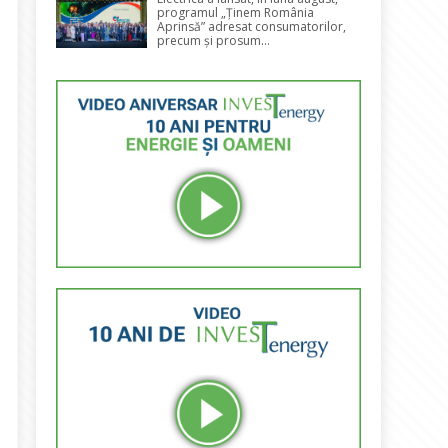
programul „Ținem România
Aprinsă” adresat consumatorilor,
precum și prosum...