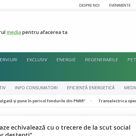
DESPRE NOI
EVENIMENTE
rul
media
pentru afacerea ta
ERVIURI
EXCLUSIV
ENERGIE
REGENERABILE
PET
TIV
INFO CONSUMATORI
EFICIENȚĂ ENERGETICĂ
MEDI
e în pericol fondurile din PNRR”
Transelectrica operează Sistemu
gaze echivalează cu o trecere de la scut social
r deștepți”