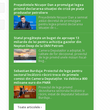
Președintele Nicuşor Dan a promulgat legea
privind declararea situaţiei de criză pe piaţa
produselor petroliere
Președintele Nicușor Dan a semnat
astăzi decretul de promulgare
pentru legea privind declararea
situației de c...
Statul pregătește un buget de aproape 13
miliarde de lei pentru achiziția gazelor din
Neptun Deep de la OMV Petrom
Camera Deputaților a adoptat, în
calitate de for decizional, proiectul
de lege privind unele măsuri fiscal-
bug...
Sebastian Burduja: Proiectul de lege pentru
sectorul încălzirii-răcirii trece de primele
comisii din Camera Deputaților. Va debloca 800
milioane euro din PNRR
Proiectul de lege privind
dezvoltarea sectorului încălzirii și
răcirii, inițiat de deputatul Sebastian
Burduja...
Toate articolele