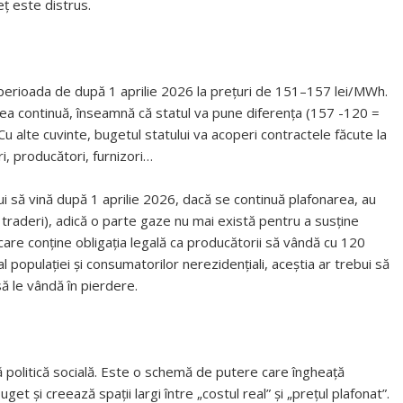
ț este distrus.
perioada de după 1 aprilie 2026 la prețuri de 151–157 lei/MWh.
rea continuă, înseamnă că statul va pune diferența (157 -120 =
Cu alte cuvinte, bugetul statului va acoperi contractele făcute la
ri, producători, furnizori…
ui să vină după 1 aprilie 2026, dacă se continuă plafonarea, au
, traderi), adică o parte gaze nu mai există pentru a susține
are conține obligația legală ca producătorii să vândă cu 120
populației și consumatorilor nerezidențiali, aceștia ar trebui să
să le vândă în pierdere.
ă politică socială. Este o schemă de putere care îngheață
 și creează spații largi între „costul real” și „prețul plafonat”.