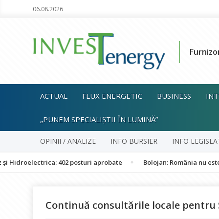
06.08.2026
Furnizo
ACTUAL
FLUX ENERGETIC
BUSINESS
INT
„PUNEM SPECIALIȘTII ÎN LUMINĂ”
OPINII / ANALIZE
INFO BURSIER
INFO LEGISLA
ectrica: 402 posturi aprobate
Bolojan: România nu este în perico
Continuă consultările locale pentru