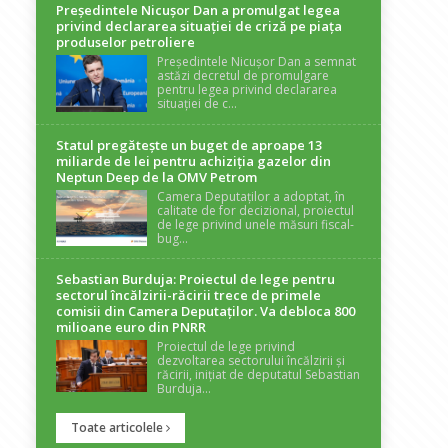
Președintele Nicuşor Dan a promulgat legea
privind declararea situaţiei de criză pe piaţa
produselor petroliere
Președintele Nicușor Dan a semnat
astăzi decretul de promulgare
pentru legea privind declararea
situației de c...
Statul pregătește un buget de aproape 13
miliarde de lei pentru achiziția gazelor din
Neptun Deep de la OMV Petrom
Camera Deputaților a adoptat, în
calitate de for decizional, proiectul
de lege privind unele măsuri fiscal-
bug...
Sebastian Burduja: Proiectul de lege pentru
sectorul încălzirii-răcirii trece de primele
comisii din Camera Deputaților. Va debloca 800
milioane euro din PNRR
Proiectul de lege privind
dezvoltarea sectorului încălzirii și
răcirii, inițiat de deputatul Sebastian
Burduja...
Toate articolele