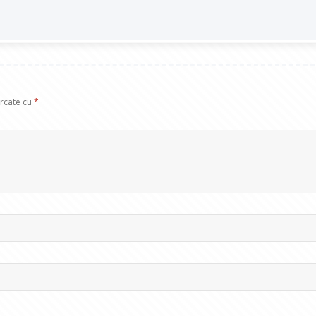
arcate cu
*