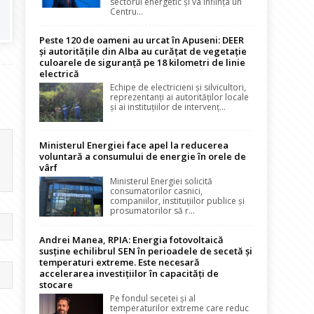
sectorul energetic și va înființa un
Centru...
Peste 120 de oameni au urcat în Apuseni: DEER
și autoritățile din Alba au curățat de vegetație
culoarele de siguranță pe 18 kilometri de linie
electrică
Echipe de electricieni și silvicultori,
reprezentanți ai autorităților locale
și ai instituțiilor de intervenț...
Ministerul Energiei face apel la reducerea
voluntară a consumului de energie în orele de
vârf
Ministerul Energiei solicită
consumatorilor casnici,
companiilor, instituțiilor publice și
prosumatorilor să r...
Andrei Manea, RPIA: Energia fotovoltaică
susține echilibrul SEN în perioadele de secetă și
temperaturi extreme. Este necesară
accelerarea investițiilor în capacități de
stocare
Pe fondul secetei și al
temperaturilor extreme care reduc