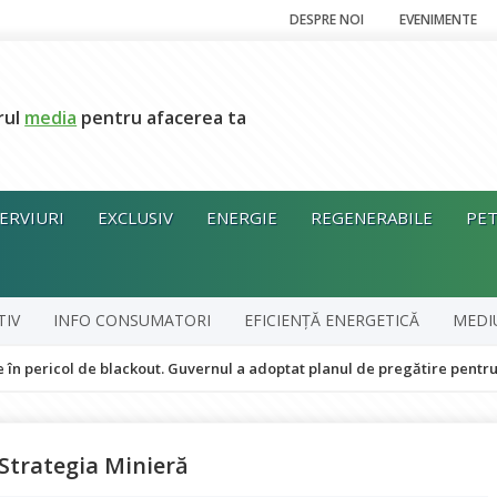
DESPRE NOI
EVENIMENTE
rul
media
pentru afacerea ta
ERVIURI
EXCLUSIV
ENERGIE
REGENERABILE
PET
TIV
INFO CONSUMATORI
EFICIENȚĂ ENERGETICĂ
MEDI
l de blackout. Guvernul a adoptat planul de pregătire pentru pentru sit
 Strategia Minieră