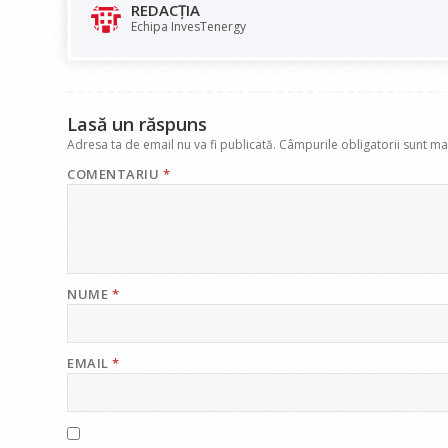
b
s
e
gr
l
REDACȚIA
o
A
dI
a
Echipa InvesTenergy
o
p
n
m
k
p
Lasă un răspuns
Adresa ta de email nu va fi publicată.
Câmpurile obligatorii sunt m
COMENTARIU
*
NUME
*
EMAIL
*