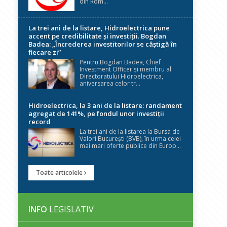
din Rom...
La trei ani de la listare, Hidroelectrica pune
accent pe credibilitate și investiții. Bogdan
Badea: „Încrederea investitorilor se câștigă în
fiecare zi”
Pentru Bogdan Badea, Chief
Investment Officer și membru al
Directoratului Hidroelectrica,
aniversarea celor tr...
Hidroelectrica, la 3 ani de la listare: randament
agregat de 141%, pe fondul unor investiții
record
La trei ani de la listarea la Bursa de
Valori București (BVB), în urma celei
mai mari oferte publice din Europ...
Toate articolele
INFO
LEGISLATIV