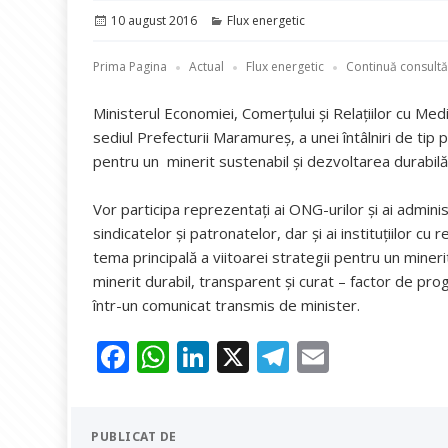
Publicat
Categorii
10 august 2016
Flux energetic
pe
Prima Pagina
Actual
Flux energetic
Continuă consultăr
Ministerul Economiei, Comerţului şi Relaţiilor cu Med
sediul Prefecturii Maramureș, a unei întâlniri de tip 
pentru un minerit sustenabil şi dezvoltarea durabilă
Vor participa reprezentați ai ONG-urilor și ai administ
sindicatelor și patronatelor, dar și ai instituțiilor c
tema principală a viitoarei strategii pentru un mine
minerit durabil, transparent şi curat – factor de p
într-un comunicat transmis de minister.
F
W
Li
X
T
E
ac
h
n
el
m
e
at
k
e
ai
PUBLICAT DE