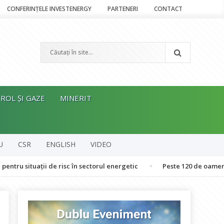
CONFERINȚELE INVESTENERGY
PARTENERI
CONTACT
ROL ȘI GAZE
MINERIT
U
CSR
ENGLISH
VIDEO
uații de risc în sectorul energetic
Peste 120 de oameni au urcat 