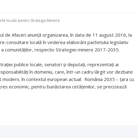
ile locale pentru Strategia Minieră
iul de Afaceri anunță organizarea, în data de 11 august 2016, la
pre-consultare locală în vederea elaborării pachetului legislativ
 a comunităţilor, respectiv Strategiei miniere 2017-2035.
rației publice locale, senatori și deputați, reprezentați ai
u responsabilități în domeniu, care, într-un cadru lărgit vor dezbate
rit modern, în contextul european actual: România 2035 – țara cu
rogres economic, pentru bunăstarea cetăţenilor, se precizează