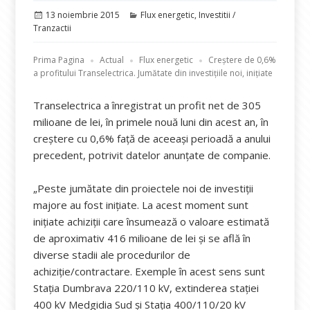
Publicat
Categorii
13 noiembrie 2015
Flux energetic
,
Investitii /
pe
Tranzactii
Prima Pagina
Actual
Flux energetic
Creștere de 0,6%
a profitului Transelectrica. Jumătate din investițiile noi, inițiate
Transelectrica a înregistrat un profit net de 305
milioane de lei, în primele nouă luni din acest an, în
creştere cu 0,6% faţă de aceeaşi perioadă a anului
precedent, potrivit datelor anunţate de companie.
„Peste jumătate din proiectele noi de investiţii
majore au fost iniţiate. La acest moment sunt
iniţiate achiziţii care însumează o valoare estimată
de aproximativ 416 milioane de lei şi se află în
diverse stadii ale procedurilor de
achiziţie/contractare. Exemple în acest sens sunt
Staţia Dumbrava 220/110 kV, extinderea staţiei
400 kV Medgidia Sud şi Staţia 400/110/20 kV