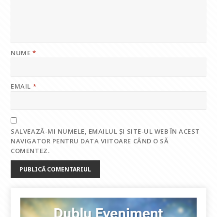
k
p
NUME
*
EMAIL
*
SALVEAZĂ-MI NUMELE, EMAILUL ȘI SITE-UL WEB ÎN ACEST
NAVIGATOR PENTRU DATA VIITOARE CÂND O SĂ
COMENTEZ.