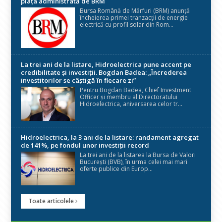
piața administrată de BRM
Bursa Română de Mărfuri (BRM) anunță
încheierea primei tranzacții de energie
electrică cu profil solar din Rom...
La trei ani de la listare, Hidroelectrica pune accent pe
credibilitate și investiții. Bogdan Badea: „Încrederea
investitorilor se câștigă în fiecare zi”
Pentru Bogdan Badea, Chief Investment
Officer și membru al Directoratului
Hidroelectrica, aniversarea celor tr...
Hidroelectrica, la 3 ani de la listare: randament agregat
de 141%, pe fondul unor investiții record
La trei ani de la listarea la Bursa de Valori
București (BVB), în urma celei mai mari
oferte publice din Europ...
Toate articolele