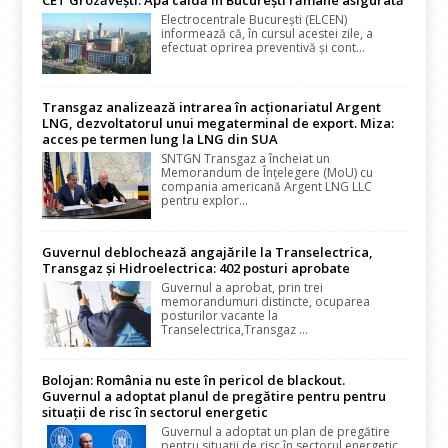
CET Grozăvești. Apa caldă în București rămâne asigurată
Electrocentrale București (ELCEN)
informează că, în cursul acestei zile, a
efectuat oprirea preventivă și cont...
Transgaz analizează intrarea în acționariatul Argent
LNG, dezvoltatorul unui megaterminal de export. Miza:
acces pe termen lung la LNG din SUA
SNTGN Transgaz a încheiat un
Memorandum de Înțelegere (MoU) cu
compania americană Argent LNG LLC
pentru explor...
Guvernul deblochează angajările la Transelectrica,
Transgaz și Hidroelectrica: 402 posturi aprobate
Guvernul a aprobat, prin trei
memorandumuri distincte, ocuparea
posturilor vacante la
Transelectrica,Transgaz ...
Bolojan: România nu este în pericol de blackout.
Guvernul a adoptat planul de pregătire pentru pentru
situații de risc în sectorul energetic
Guvernul a adoptat un plan de pregătire
pentru situații de risc în sectorul energetic