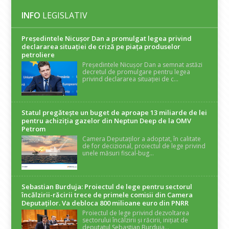
INFO
LEGISLATIV
Președintele Nicuşor Dan a promulgat legea privind
declararea situaţiei de criză pe piaţa produselor
petroliere
Președintele Nicușor Dan a semnat astăzi
decretul de promulgare pentru legea
privind declararea situației de c...
Statul pregătește un buget de aproape 13 miliarde de lei
pentru achiziția gazelor din Neptun Deep de la OMV
Petrom
Camera Deputaților a adoptat, în calitate
de for decizional, proiectul de lege privind
unele măsuri fiscal-bug...
Sebastian Burduja: Proiectul de lege pentru sectorul
încălzirii-răcirii trece de primele comisii din Camera
Deputaților. Va debloca 800 milioane euro din PNRR
Proiectul de lege privind dezvoltarea
sectorului încălzirii și răcirii, inițiat de
deputatul Sebastian Burduja...