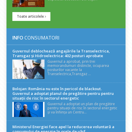
Toate articolele
INFO
CONSUMATORI
Guvernul deblochează angajările la Transelectrica,
Transgaz și Hidroelectrica: 402 posturi aprobate
Guvernul a aprobat, prin trei
memorandumuri distincte, ocuparea
posturilor vacante la
Transelectrica,Transgaz ...
Bolojan: România nu este în pericol de blackout.
Guvernul a adoptat planul de pregătire pentru pentru
situații de risc în sectorul energetic
Guvernul a adoptat un plan de pregătire
pentru situații de risc în sectorul energetic
și va înființa un Centru...
Ministerul Energiei face apel la reducerea voluntară a
consumului de energie în orele de vârf