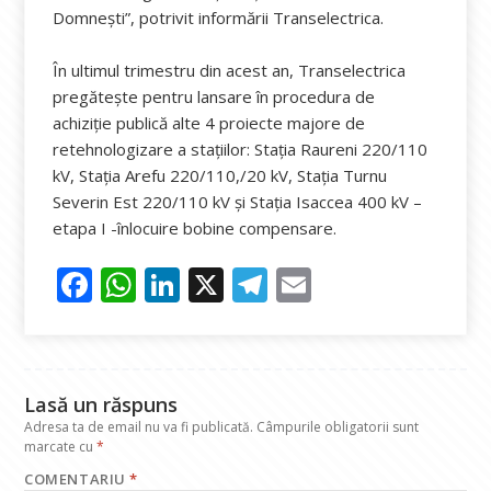
Domneşti”, potrivit informării Transelectrica.
În ultimul trimestru din acest an, Transelectrica
pregăteşte pentru lansare în procedura de
achiziţie publică alte 4 proiecte majore de
retehnologizare a staţiilor: Staţia Raureni 220/110
kV, Staţia Arefu 220/110,/20 kV, Staţia Turnu
Severin Est 220/110 kV şi Staţia Isaccea 400 kV –
etapa I -înlocuire bobine compensare.
F
W
Li
X
T
E
ac
h
n
el
m
e
at
k
e
ai
b
s
e
gr
l
Lasă un răspuns
o
A
dI
a
Adresa ta de email nu va fi publicată.
Câmpurile obligatorii sunt
o
p
n
m
marcate cu
*
COMENTARIU
*