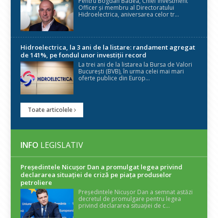
Pentru Bogdan Badea, Chief Investment
Officer și membru al Directoratului
Hidroelectrica, aniversarea celor tr...
Hidroelectrica, la 3 ani de la listare: randament agregat
de 141%, pe fondul unor investiții record
La trei ani de la listarea la Bursa de Valori
București (BVB), în urma celei mai mari
oferte publice din Europ...
Toate articolele
INFO
LEGISLATIV
Președintele Nicuşor Dan a promulgat legea privind
declararea situaţiei de criză pe piaţa produselor
petroliere
Președintele Nicușor Dan a semnat astăzi
decretul de promulgare pentru legea
privind declararea situației de c...