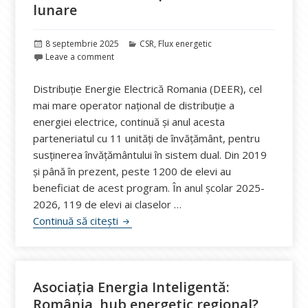
lunare
Publicat
Categorii
8 septembrie 2025
CSR
,
Flux energetic
pe
Leave a comment
Distribuție Energie Electrică Romania (DEER), cel
mai mare operator național de distribuție a
energiei electrice, continuă și anul acesta
parteneriatul cu 11 unități de învățământ, pentru
susținerea învățământului în sistem dual. Din 2019
și până în prezent, peste 1200 de elevi au
beneficiat de acest program. În anul școlar 2025-
2026, 119 de elevi ai claselor …
DEER continuă parteneriatul cu 11 unități
Continuă să citești
Asociația Energia Inteligentă:
România, hub energetic regional?