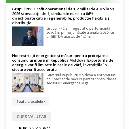
Grupul PPC: Profit operațional de 1,2 miliarde euro în S1
2026 și investiții de 1,4 miliarde euro, cu 86%
direcționate către regenerabile, producție flexibilă și
distribuție
Grupul PPC a înregistrat o performanță
solidă în prima jumătate a anului 2026, cu
un EBITDA ajustat de 1,2 mil...
Noi restricții energetice și măsuri pentru protejarea
consumului intern în Republica Moldova. Exporturile de
energie vor fi limitate în orele de vârf, investițiile în
stocare vor fi accelerate
Guvernul Republicii Moldova a aprobat un
nou pachet de măsuri pentru consolidarea
securității energetice și ge...
Toate articolele
CURS VALUTAR
EUR
: 5,2513 RON