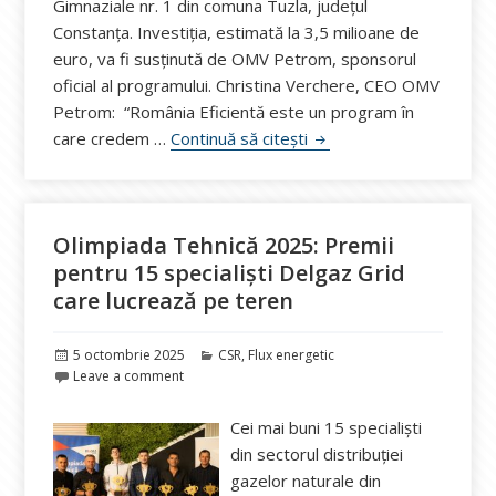
Gimnaziale nr. 1 din comuna Tuzla, județul
Constanța. Investiția, estimată la 3,5 milioane de
euro, va fi susținută de OMV Petrom, sponsorul
oficial al programului. Christina Verchere, CEO OMV
Petrom: “România Eficientă este un program în
România Eficientă va ren
care credem …
Continuă să citești
Olimpiada Tehnică 2025: Premii
pentru 15 specialiști Delgaz Grid
care lucrează pe teren
Publicat
Categorii
5 octombrie 2025
CSR
,
Flux energetic
pe
Leave a comment
Cei mai buni 15 specialiști
din sectorul distribuției
gazelor naturale din