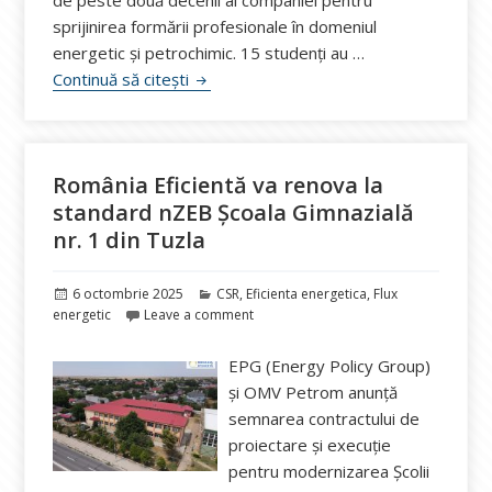
de peste două decenii al companiei pentru
sprijinirea formării profesionale în domeniul
energetic și petrochimic. 15 studenți au …
Rompetrol susține prima grupă de învăță
Continuă să citești
România Eficientă va renova la
standard nZEB Școala Gimnazială
nr. 1 din Tuzla
Publicat
Categorii
6 octombrie 2025
CSR
,
Eficienta energetica
,
Flux
pe
energetic
Leave a comment
EPG (Energy Policy Group)
și OMV Petrom anunță
semnarea contractului de
proiectare și execuție
pentru modernizarea Școlii