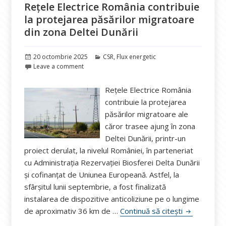
Rețele Electrice România contribuie
la protejarea păsărilor migratoare
din zona Deltei Dunării
Publicat
Categorii
20 octombrie 2025
CSR
,
Flux energetic
pe
Leave a comment
Rețele Electrice România
contribuie la protejarea
păsărilor migratoare ale
căror trasee ajung în zona
Deltei Dunării, printr-un
proiect derulat, la nivelul României, în parteneriat
cu Administrația Rezervației Biosferei Delta Dunării
și cofinanțat de Uniunea Europeană. Astfel, la
sfârșitul lunii septembrie, a fost finalizată
instalarea de dispozitive anticoliziune pe o lungime
Rețele Elect
de aproximativ 36 km de …
Continuă să citești