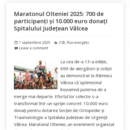
Maratonul Olteniei 2025: 700 de
participanți și 10.000 euro donați
Spitalului Județean Vâlcea
Publicat
Categorii
1 septembrie 2025
CSR
,
Flux energetic
pe
Leave a comment
La cea de-a 13-a ediție,
699 de alergători și cicliști
au demonstrat la Râmnicu
Vâlcea că optimismul
înseamnă puterea de a
merge mai departe. Efortul lor colectiv s-a
transformat într-un sprijin concret: 10.000 euro
donați pentru dotarea Secției de Ortopedie și
Traumatologie a Spitalului Județean de Urgență
Vâlcea. Maratonul Olteniei, un eveniment organizat