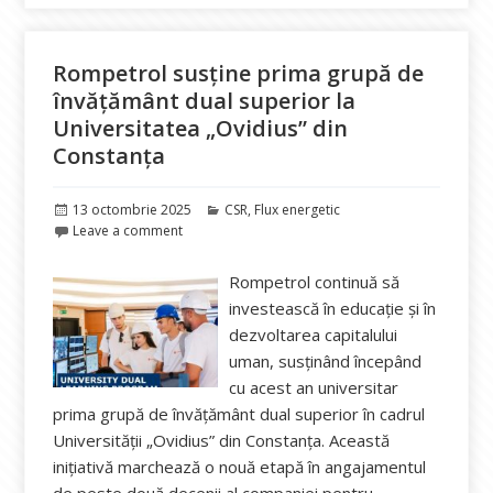
Rompetrol susține prima grupă de
învățământ dual superior la
Universitatea „Ovidius” din
Constanța
Publicat
Categorii
13 octombrie 2025
CSR
,
Flux energetic
pe
Leave a comment
Rompetrol continuă să
investească în educație și în
dezvoltarea capitalului
uman, susținând începând
cu acest an universitar
prima grupă de învățământ dual superior în cadrul
Universității „Ovidius” din Constanța. Această
inițiativă marchează o nouă etapă în angajamentul