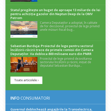
Statul pregătește un buget de aproape 13 miliarde de lei
pentru achiziția gazelor din Neptun Deep de la OMV
Petrom
Camera Deputaților a adoptat, în calitate
de for decizional, proiectul de lege privind
unele măsuri fiscal-bug...
Sebastian Burduja: Proiectul de lege pentru sectorul
încălzirii-răcirii trece de primele comisii din Camera
Deputaților. Va debloca 800 milioane euro din PNRR
Proiectul de lege privind dezvoltarea
sectorului încălzirii și răcirii, inițiat de
deputatul Sebastian Burduja...
Toate articolele
INFO
CONSUMATORI
Guvernul deblochează angajările la Transelectrica,