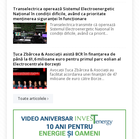
Transelectrica operează Sistemul Electroenergetic
Național în condiții dificile, având ca prioritate
menținerea siguranței în funcționare
Transelectrica transmite că operează
Sistemul Electroenergetic Național în
condiții dificile, având ca priorit...
Țuca Zbârcea & Asociații asistă BCR în finanțarea de
până la 61,6 milioane euro pentru primul parc eolian al
Electrocentrale Borzești
Avocații Țuca Zbârcea & Asociații au
facilitat acordarea unei finanțări de 47
milioane de euro către Borze...
Toate articolele