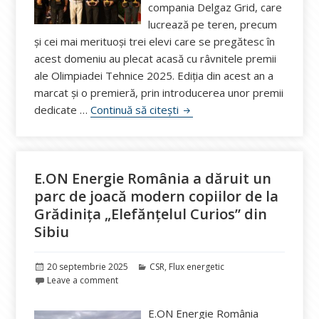
compania Delgaz Grid, care
lucrează pe teren, precum
și cei mai merituoși trei elevi care se pregătesc în
acest domeniu au plecat acasă cu râvnitele premii
ale Olimpiadei Tehnice 2025. Ediția din acest an a
marcat și o premieră, prin introducerea unor premii
Olimpiada Tehnică 2025: Pre
dedicate …
Continuă să citești
E.ON Energie România a dăruit un
parc de joacă modern copiilor de la
Grădinița „Elefănțelul Curios” din
Sibiu
Publicat
Categorii
20 septembrie 2025
CSR
,
Flux energetic
pe
Leave a comment
E.ON Energie România