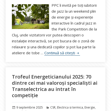
PPC îi invită pe toți iubitorii
de jazz la un weekend plin
de energie și experiențe
interactive în cadrul Jazz in
the Park Competition de la
Cluj, unde vizitatorii vor putea descoperi o
instalație interactivă, se pot bucura de o zonă de
relaxare și una dedicată copiilor și pot lua parte la
PPC Energie susține o
ateliere de tobe …
Continuă să citești
Trofeul Energeticianului 2025: 70
dintre cei mai valoroși specialiști ai
Transelectrica au intrat în
competiție
Publicat
Categorii
9 septembrie 2025
CSR
,
Electrica si termica
,
Energie
,