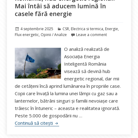
Mai întâi să aducem lumină în
casele fără energie
Publicat
Categorii
4 septembrie 2025
CSR
,
Electrica si termica
,
Energie
,
pe
Flux energetic
,
Opinii / Analize
Leave a comment
O analiză realizată de
Asociația Energia
Inteligentă România
visează să devină hub
energetic regional, dar mii
de cetățeni încă aprind lumânarea în propriile case.
Copii care învață la lumina unei lămpi cu gaz sau a
lanternelor, bătrâni singuri și familii nevoiașe care
trăiesc în întuneric – aceasta e realitatea ignorată.
Peste 5.000 de gospodării nu …
Asociația Energia Inteligentă: România, 
Continuă să citești