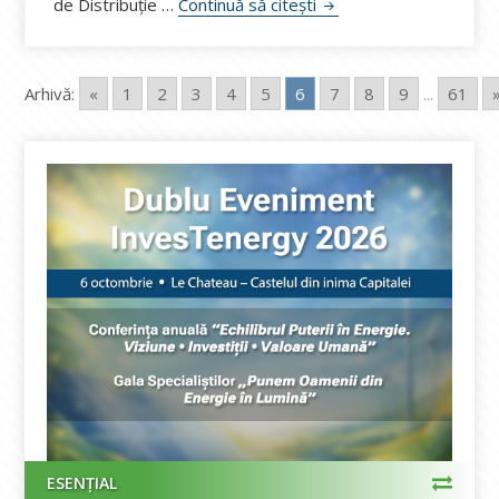
Maratonul Olteniei 2025
de Distribuție …
Continuă să citești
Arhivă:
«
1
2
3
4
5
6
7
8
9
...
61
ESENȚIAL