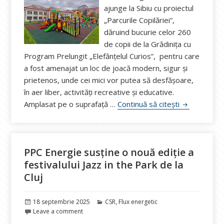
ajunge la Sibiu cu proiectul
„Parcurile Copilăriei”,
dăruind bucurie celor 260
de copii de la Grădinița cu
Program Prelungit „Elefănțelul Curios”, pentru care
a fost amenajat un loc de joacă modern, sigur și
prietenos, unde cei mici vor putea să desfășoare,
în aer liber, activități recreative și educative.
E.ON Energie
Amplasat pe o suprafață …
Continuă să citești
PPC Energie susține o nouă ediție a
festivalului Jazz in the Park de la
Cluj
Publicat
Categorii
18 septembrie 2025
CSR
,
Flux energetic
pe
Leave a comment