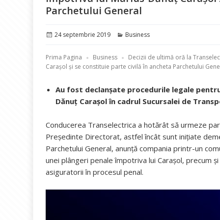
Parchetului General
Publicat
Categorii
24 septembrie 2019
Business
pe
Prima Pagina
Business
Decizii de ultimă oră la Transel
Carașol și se constituie parte civilă în ancheta Parchetului Gene
Au fost declanșate procedurile legale pentru
Dănuț Carașol în cadrul Sucursalei de Transp
Conducerea Transelectrica a hotărât să urmeze parcur
Președinte Directorat, astfel încât sunt inițiate dem
Parchetului General, anunță compania printr-un co
unei plângeri penale împotriva lui Carașol, precum și 
asiguratorii în procesul penal.