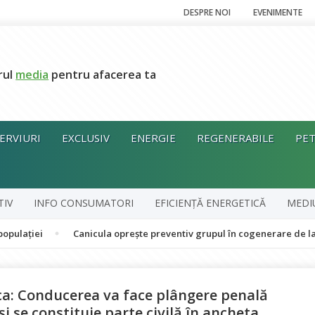
DESPRE NOI
EVENIMENTE
rul
media
pentru afacerea ta
ERVIURI
EXCLUSIV
ENERGIE
REGENERABILE
PET
TIV
INFO CONSUMATORI
EFICIENȚĂ ENERGETICĂ
MEDI
Canicula oprește preventiv grupul în cogenerare de la CET Groză
ica: Conducerea va face plângere penală
i se constituie parte civilă în ancheta