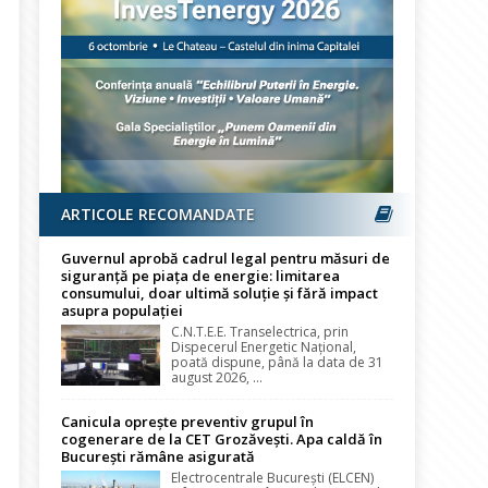
ARTICOLE RECOMANDATE
Guvernul aprobă cadrul legal pentru măsuri de
siguranță pe piața de energie: limitarea
consumului, doar ultimă soluție și fără impact
asupra populației
C.N.T.E.E. Transelectrica, prin
Dispecerul Energetic Național,
poată dispune, până la data de 31
august 2026, ...
Canicula oprește preventiv grupul în
cogenerare de la CET Grozăvești. Apa caldă în
București rămâne asigurată
Electrocentrale București (ELCEN)