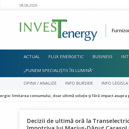
08.08.2026
Furnizo
ACTUAL
FLUX ENERGETIC
BUSINESS
INT
„PUNEM SPECIALIȘTII ÎN LUMINĂ”
OPINII / ANALIZE
INFO BURSIER
INFO LEGISLA
area consumului, doar ultimă soluție și fără impact asupra populației
Decizii de ultimă oră la Transelectr
împotriva lui Marius-Dănuț Carașol ș