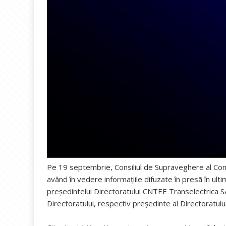
Pe 19 septembrie, Consiliul de Supraveghere al Comp
având în vedere informațiile difuzate în presã în ulti
președintelui Directoratului CNTEE Transelectrica S
Directoratului, respectiv președinte al Directoratului