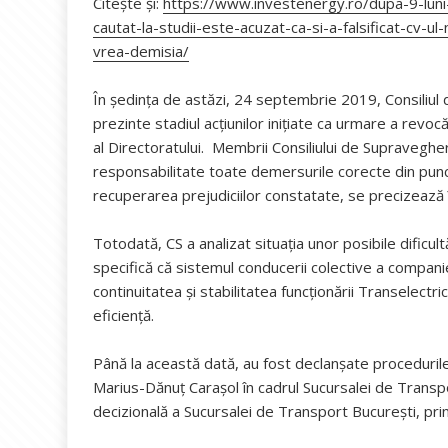
Citește și:
https://www.investenergy.ro/dupa-9-luni
cautat-la-studii-este-acuzat-ca-si-a-falsificat-cv-ul
vrea-demisia/
În ședința de astăzi, 24 septembrie 2019, Consiliul
prezinte stadiul acțiunilor inițiate ca urmare a revo
al Directoratului. Membrii Consiliului de Supraveghe
responsabilitate toate demersurile corecte din punc
recuperarea prejudiciilor constatate, se precizează 
Totodată, CS a analizat situația unor posibile dificult
specifică că sistemul conducerii colective a compani
continuitatea și stabilitatea funcționării Transelectrica
eficiență.
Până la această dată, au fost declanșate procedurile 
Marius-Dănuț Carașol în cadrul Sucursalei de Transpor
decizională a Sucursalei de Transport București, prin