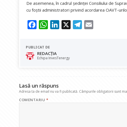
De asemenea, în cadrul ședinței Consiliului de Suprave
cu foștii administratori privind acordarea OAVT-urilo
F
W
Li
X
T
E
ac
h
n
el
m
e
at
k
e
ai
PUBLICAT DE
b
s
e
gr
l
REDACȚIA
o
A
dI
a
Echipa InvesTenergy
o
p
n
m
k
p
Lasă un răspuns
Adresa ta de email nu va fi publicată.
Câmpurile obligatorii sunt m
COMENTARIU
*