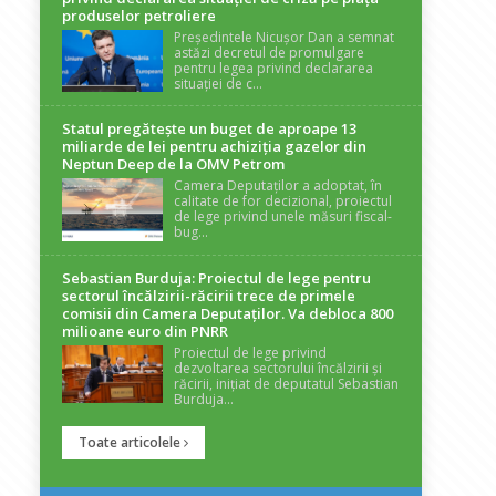
produselor petroliere
Președintele Nicușor Dan a semnat
astăzi decretul de promulgare
pentru legea privind declararea
situației de c...
Statul pregătește un buget de aproape 13
miliarde de lei pentru achiziția gazelor din
Neptun Deep de la OMV Petrom
Camera Deputaților a adoptat, în
calitate de for decizional, proiectul
de lege privind unele măsuri fiscal-
bug...
Sebastian Burduja: Proiectul de lege pentru
sectorul încălzirii-răcirii trece de primele
comisii din Camera Deputaților. Va debloca 800
milioane euro din PNRR
Proiectul de lege privind
dezvoltarea sectorului încălzirii și
răcirii, inițiat de deputatul Sebastian
Burduja...
Toate articolele