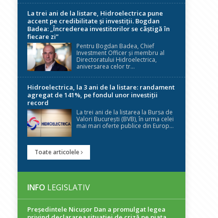
La trei ani de la listare, Hidroelectrica pune
accent pe credibilitate și investiții. Bogdan
Badea: „Încrederea investitorilor se câștigă în
fiecare zi”
Pentru Bogdan Badea, Chief
Investment Officer și membru al
Directoratului Hidroelectrica,
aniversarea celor tr...
Hidroelectrica, la 3 ani de la listare: randament
agregat de 141%, pe fondul unor investiții
record
La trei ani de la listarea la Bursa de
Valori București (BVB), în urma celei
mai mari oferte publice din Europ...
Toate articolele
INFO
LEGISLATIV
Președintele Nicuşor Dan a promulgat legea
privind declararea situaţiei de criză pe piaţa