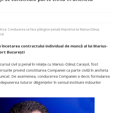
ectrica: Conducerea va face plângere penală împotriva lui Marius-Dănuț
ral
 încetarea contractului individual de muncă al lui Marius-
ort București
sul civil și penal în relația cu Marius-Dănuț Carașol, fost
ersurile privind constituirea Companiei ca parte civilă în ancheta
municat. De asemenea, conducerea Companiei a decis formularea
depunerea tuturor diligențelor în sensul instituirii măsurilor