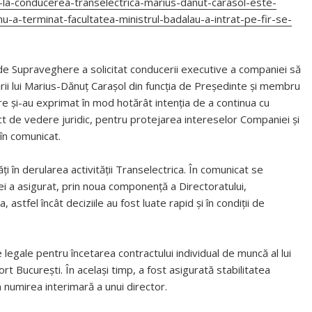
-la-conducerea-transelectrica-marius-danut-carasol-este-
-nu-a-terminat-facultatea-ministrul-badalau-a-intrat-pe-fir-se-
 de Supraveghere a solicitat conducerii executive a companiei să
cării lui Marius-Dănuț Carașol din funcția de Președinte și membru
re și-au exprimat în mod hotărât intenția de a continua cu
t de vedere juridic, pentru protejarea intereselor Companiei și
în comunicat.
ăți în derularea activității Transelectrica. În comunicat se
ei a asigurat, prin noua componență a Directoratului,
, astfel încât deciziile au fost luate rapid și în condiții de
legale pentru încetarea contractului individual de muncă al lui
t București. În același timp, a fost asigurată stabilitatea
 numirea interimară a unui director.