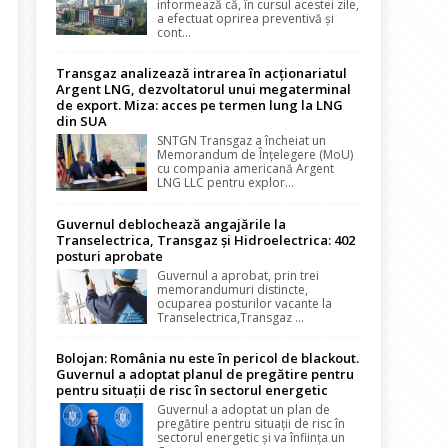
informează că, în cursul acestei zile,
a efectuat oprirea preventivă și
cont...
Transgaz analizează intrarea în acționariatul
Argent LNG, dezvoltatorul unui megaterminal
de export. Miza: acces pe termen lung la LNG
din SUA
SNTGN Transgaz a încheiat un
Memorandum de Înțelegere (MoU)
cu compania americană Argent
LNG LLC pentru explor...
Guvernul deblochează angajările la
Transelectrica, Transgaz și Hidroelectrica: 402
posturi aprobate
Guvernul a aprobat, prin trei
memorandumuri distincte,
ocuparea posturilor vacante la
Transelectrica,Transgaz ...
Bolojan: România nu este în pericol de blackout.
Guvernul a adoptat planul de pregătire pentru
pentru situații de risc în sectorul energetic
Guvernul a adoptat un plan de
pregătire pentru situații de risc în
sectorul energetic și va înființa un