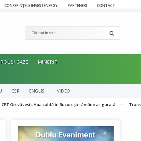
CONFERINȚELE INVESTENERGY
PARTENERI
CONTACT
ROL ȘI GAZE
MINERIT
U
CSR
ENGLISH
VIDEO
vești. Apa caldă în București rămâne asigurată
Transgaz analize