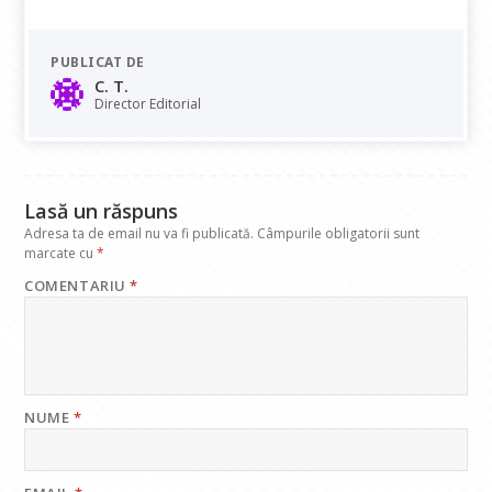
ac
h
n
el
m
e
at
k
e
ai
PUBLICAT DE
b
s
e
gr
l
C. T.
o
A
dI
a
Director Editorial
o
p
n
m
k
p
Lasă un răspuns
Adresa ta de email nu va fi publicată.
Câmpurile obligatorii sunt
marcate cu
*
COMENTARIU
*
NUME
*