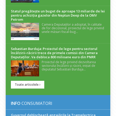
Statul pregătește un buget de aproape 13 miliarde de lei
pentru achiziția gazelor din Neptun Deep de la OMV
Petrom
Camera Deputaților a adoptat, în calitate
de for decizional, proiectul de lege privind
unele măsuri fiscal-bug...
Sebastian Burduja: Proiectul de lege pentru sectorul
încălzirii-răcirii trece de primele comisii din Camera
Deputaților. Va debloca 800 milioane euro din PNRR
Proiectul de lege privind dezvoltarea
sectorului încălzirii și răcirii, inițiat de
deputatul Sebastian Burduja...
Toate articolele
INFO
CONSUMATORI
Guvernul deblochează angajările la Transelectrica,