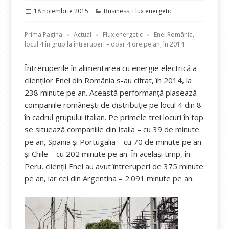
Publicat
Categorii
18 noiembrie 2015
Business
,
Flux energetic
pe
Prima Pagina
Actual
Flux energetic
Enel România,
locul 4 în grup la întreruperi – doar 4 ore pe an, în 2014
Întreruperile în alimentarea cu energie electrică a
clienților Enel din România s-au cifrat, în 2014, la
238 minute pe an. Această performanță plasează
companiile românești de distribuție pe locul 4 din 8
în cadrul grupului italian. Pe primele trei locuri în top
se situează companiile din Italia – cu 39 de minute
pe an, Spania și Portugalia – cu 70 de minute pe an
și Chile – cu 202 minute pe an. În același timp, în
Peru, clienții Enel au avut întreruperi de 375 minute
pe an, iar cei din Argentina – 2.091 minute pe an.