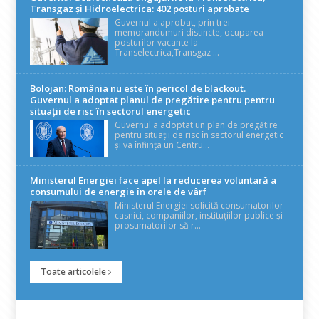
Transgaz și Hidroelectrica: 402 posturi aprobate
Guvernul a aprobat, prin trei
memorandumuri distincte, ocuparea
posturilor vacante la
Transelectrica,Transgaz ...
Bolojan: România nu este în pericol de blackout.
Guvernul a adoptat planul de pregătire pentru pentru
situații de risc în sectorul energetic
Guvernul a adoptat un plan de pregătire
pentru situații de risc în sectorul energetic
și va înființa un Centru...
Ministerul Energiei face apel la reducerea voluntară a
consumului de energie în orele de vârf
Ministerul Energiei solicită consumatorilor
casnici, companiilor, instituțiilor publice și
prosumatorilor să r...
Toate articolele