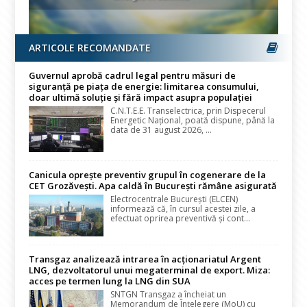
ARTICOLE RECOMANDATE
Guvernul aprobă cadrul legal pentru măsuri de
siguranță pe piața de energie: limitarea consumului,
doar ultimă soluție și fără impact asupra populației
C.N.T.E.E. Transelectrica, prin Dispecerul
Energetic Național, poată dispune, până la
data de 31 august 2026, ...
Canicula oprește preventiv grupul în cogenerare de la
CET Grozăvești. Apa caldă în București rămâne asigurată
Electrocentrale București (ELCEN)
informează că, în cursul acestei zile, a
efectuat oprirea preventivă și cont...
Transgaz analizează intrarea în acționariatul Argent
LNG, dezvoltatorul unui megaterminal de export. Miza:
acces pe termen lung la LNG din SUA
SNTGN Transgaz a încheiat un
Memorandum de Înțelegere (MoU) cu