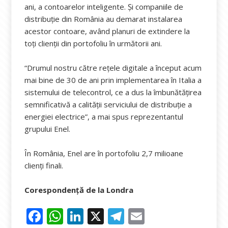
ani, a contoarelor inteligente. Și companiile de
distribuție din România au demarat instalarea
acestor contoare, având planuri de extindere la
toți clienții din portofoliu în următorii ani.
“Drumul nostru către rețele digitale a început acum
mai bine de 30 de ani prin implementarea în Italia a
sistemului de telecontrol, ce a dus la îmbunătățirea
semnificativă a calității serviciului de distribuție a
energiei electrice”, a mai spus reprezentantul
grupului Enel.
În România, Enel are în portofoliu 2,7 milioane
clienți finali.
Corespondență de la Londra
F
W
Li
X
T
E