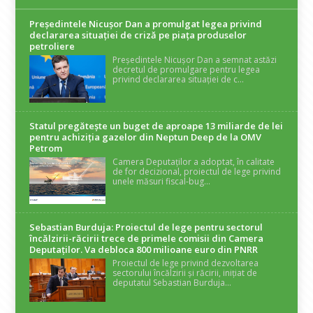
Președintele Nicuşor Dan a promulgat legea privind
declararea situaţiei de criză pe piaţa produselor
petroliere
Președintele Nicușor Dan a semnat astăzi
decretul de promulgare pentru legea
privind declararea situației de c...
Statul pregătește un buget de aproape 13 miliarde de lei
pentru achiziția gazelor din Neptun Deep de la OMV
Petrom
Camera Deputaților a adoptat, în calitate
de for decizional, proiectul de lege privind
unele măsuri fiscal-bug...
Sebastian Burduja: Proiectul de lege pentru sectorul
încălzirii-răcirii trece de primele comisii din Camera
Deputaților. Va debloca 800 milioane euro din PNRR
Proiectul de lege privind dezvoltarea
sectorului încălzirii și răcirii, inițiat de
deputatul Sebastian Burduja...