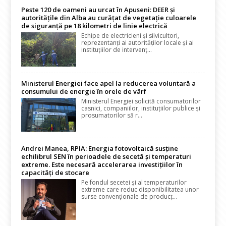
Peste 120 de oameni au urcat în Apuseni: DEER și
autoritățile din Alba au curățat de vegetație culoarele
de siguranță pe 18 kilometri de linie electrică
Echipe de electricieni și silvicultori,
reprezentanți ai autorităților locale și ai
instituțiilor de intervenț...
Ministerul Energiei face apel la reducerea voluntară a
consumului de energie în orele de vârf
Ministerul Energiei solicită consumatorilor
casnici, companiilor, instituțiilor publice și
prosumatorilor să r...
Andrei Manea, RPIA: Energia fotovoltaică susține
echilibrul SEN în perioadele de secetă și temperaturi
extreme. Este necesară accelerarea investițiilor în
capacități de stocare
Pe fondul secetei și al temperaturilor
extreme care reduc disponibilitatea unor
surse convenționale de producț...