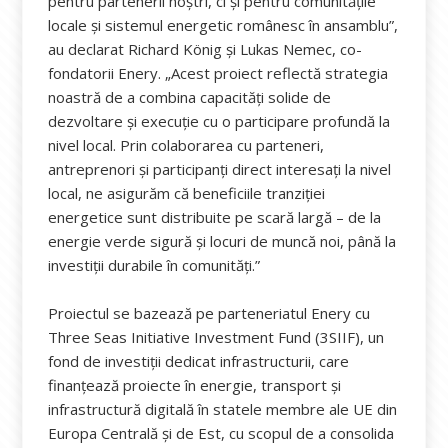
pentru partenerii noștri, ci și pentru comunitățile
locale și sistemul energetic românesc în ansamblu”,
au declarat Richard König și Lukas Nemec, co-
fondatorii Enery. „Acest proiect reflectă strategia
noastră de a combina capacități solide de
dezvoltare și execuție cu o participare profundă la
nivel local. Prin colaborarea cu parteneri,
antreprenori și participanți direct interesați la nivel
local, ne asigurăm că beneficiile tranziției
energetice sunt distribuite pe scară largă – de la
energie verde sigură și locuri de muncă noi, până la
investiții durabile în comunități.”
Proiectul se bazează pe parteneriatul Enery cu
Three Seas Initiative Investment Fund (3SIIF), un
fond de investiții dedicat infrastructurii, care
finanțează proiecte în energie, transport și
infrastructură digitală în statele membre ale UE din
Europa Centrală și de Est, cu scopul de a consolida