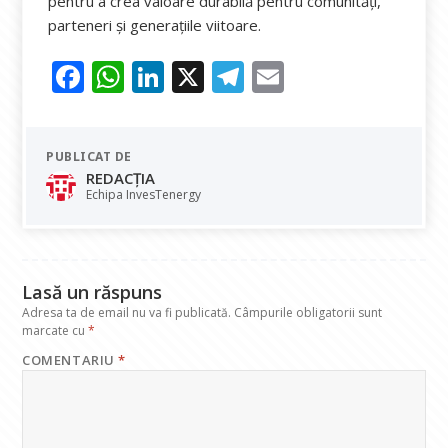
pentru a crea valoare durabilă pentru comunități,
parteneri și generațiile viitoare.
F
W
Li
X
T
E
ac
h
n
el
m
e
at
k
e
ai
PUBLICAT DE
b
s
e
gr
l
REDACȚIA
o
A
dI
a
Echipa InvesTenergy
o
p
n
m
k
p
Lasă un răspuns
Adresa ta de email nu va fi publicată.
Câmpurile obligatorii sunt
marcate cu
*
COMENTARIU
*