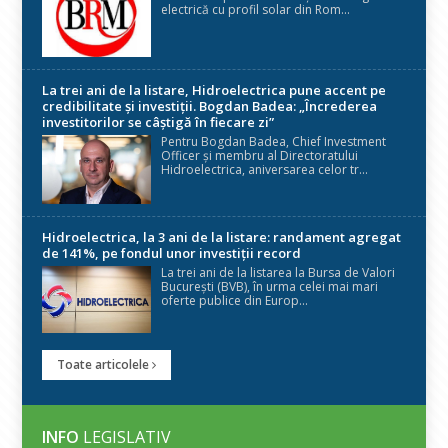
electrică cu profil solar din Rom...
La trei ani de la listare, Hidroelectrica pune accent pe
credibilitate și investiții. Bogdan Badea: „Încrederea
investitorilor se câștigă în fiecare zi”
Pentru Bogdan Badea, Chief Investment
Officer și membru al Directoratului
Hidroelectrica, aniversarea celor tr...
Hidroelectrica, la 3 ani de la listare: randament agregat
de 141%, pe fondul unor investiții record
La trei ani de la listarea la Bursa de Valori
București (BVB), în urma celei mai mari
oferte publice din Europ...
Toate articolele
INFO
LEGISLATIV