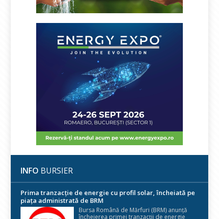
INFO
BURSIER
Prima tranzacție de energie cu profil solar, încheiată pe
piața administrată de BRM
Bursa Română de Mărfuri (BRM) anunță
încheierea primei tranzacții de energie