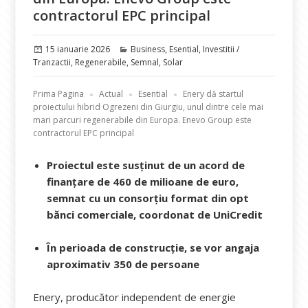
contractorul EPC principal
Publicat
Categorii
15 ianuarie 2026
Business
,
Esential
,
Investitii /
pe
Tranzactii
,
Regenerabile
,
Semnal
,
Solar
Prima Pagina
Actual
Esential
Enery dă startul
proiectului hibrid Ogrezeni din Giurgiu, unul dintre cele mai
mari parcuri regenerabile din Europa. Enevo Group este
contractorul EPC principal
Proiectul este susținut de un acord de
finanțare de 460 de milioane de euro,
semnat cu un consorțiu format din opt
bănci comerciale, coordonat de UniCredit
În perioada de construcție, se vor angaja
aproximativ 350 de persoane
Enery, producător independent de energie