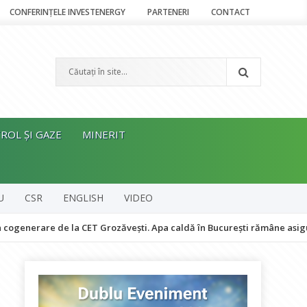
CONFERINȚELE INVESTENERGY
PARTENERI
CONTACT
ROL ȘI GAZE
MINERIT
U
CSR
ENGLISH
VIDEO
re de la CET Grozăvești. Apa caldă în București rămâne asigurată