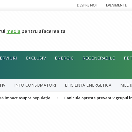
DESPRE NOI
EVENIMENTE
rul
media
pentru afacerea ta
ERVIURI
EXCLUSIV
ENERGIE
REGENERABILE
PET
TIV
INFO CONSUMATORI
EFICIENȚĂ ENERGETICĂ
MEDI
asupra populației
Canicula oprește preventiv grupul în cogenera