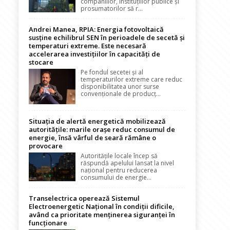
companiilor, instituțiilor publice și
prosumatorilor să r...
Andrei Manea, RPIA: Energia fotovoltaică
susține echilibrul SEN în perioadele de secetă și
temperaturi extreme. Este necesară
accelerarea investițiilor în capacități de
stocare
Pe fondul secetei și al
temperaturilor extreme care reduc
disponibilitatea unor surse
convenționale de producț...
Situația de alertă energetică mobilizează
autoritățile: marile orașe reduc consumul de
energie, însă vârful de seară rămâne o
provocare
Autoritățile locale încep să
răspundă apelului lansat la nivel
național pentru reducerea
consumului de energie...
Transelectrica operează Sistemul
Electroenergetic Național în condiții dificile,
având ca prioritate menținerea siguranței în
funcționare