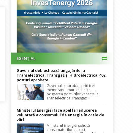
ESENȚIAL
Guvernul deblochează angajările la
Transelectrica, Transgaz și Hidroelectrica: 402
posturi aprobate
Guvernul a aprobat, prin trei
mai bune lecții de leadership le-am învățat cu mâinile murdare… Bu
memorandumuri distincte,
ocuparea posturilor vacante la
Transelectrica,Transgaz ...
Ministerul Energiei face apel la reducerea
voluntară a consumului de energie în orele de
vârf
Ministerul Energiei solicită
consumatorilor casnici,