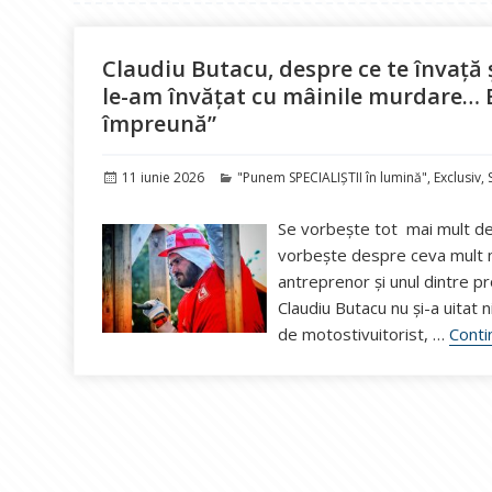
Claudiu Butacu, despre ce te învață 
le-am învățat cu mâinile murdare… B
împreună”
Publicat
Categorii
11 iunie 2026
"Punem SPECIALIȘTII în lumină"
,
Exclusiv
,
pe
Se vorbește tot mai mult des
vorbește despre ceva mult ma
antreprenor și unul dintre pr
Claudiu Butacu nu și-a uitat n
de motostivuitorist, …
Conti