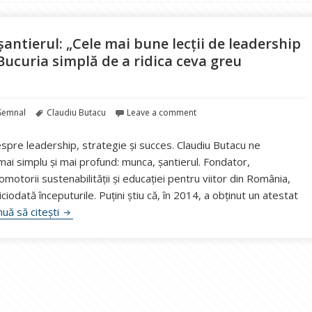
șantierul: „Cele mai bune lecții de leadership
ucuria simplă de a ridica ceva greu
Etichete
Semnal
Claudiu Butacu
Leave a comment
pre leadership, strategie și succes. Claudiu Butacu ne
i simplu și mai profund: munca, șantierul. Fondator,
omotorii sustenabilității și educației pentru viitor din România,
iciodată începuturile. Puțini știu că, în 2014, a obținut un atestat
Claudiu Butacu, despre ce te învață șantierul: „Cele 
nuă să citești