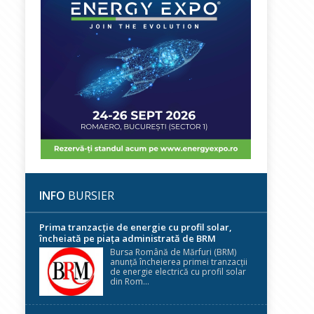
INFO
BURSIER
Prima tranzacție de energie cu profil solar,
încheiată pe piața administrată de BRM
Bursa Română de Mărfuri (BRM)
anunță încheierea primei tranzacții
de energie electrică cu profil solar
din Rom...