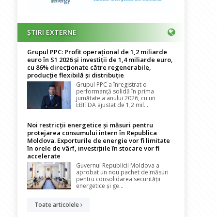
ȘTIRI EXTERNE
Grupul PPC: Profit operațional de 1,2 miliarde
euro în S1 2026 și investiții de 1,4 miliarde euro,
cu 86% direcționate către regenerabile,
producție flexibilă și distribuție
Grupul PPC a înregistrat o
performanță solidă în prima
jumătate a anului 2026, cu un
EBITDA ajustat de 1,2 mil...
Noi restricții energetice și măsuri pentru
protejarea consumului intern în Republica
Moldova. Exporturile de energie vor fi limitate
în orele de vârf, investițiile în stocare vor fi
accelerate
Guvernul Republicii Moldova a
aprobat un nou pachet de măsuri
pentru consolidarea securității
energetice și ge...
Toate articolele