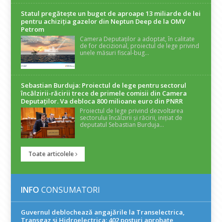
Statul pregătește un buget de aproape 13 miliarde de lei
pentru achiziția gazelor din Neptun Deep de la OMV
Petrom
Camera Deputaților a adoptat, în calitate
de for decizional, proiectul de lege privind
unele măsuri fiscal-bug...
Sebastian Burduja: Proiectul de lege pentru sectorul
încălzirii-răcirii trece de primele comisii din Camera
Deputaților. Va debloca 800 milioane euro din PNRR
Proiectul de lege privind dezvoltarea
sectorului încălzirii și răcirii, inițiat de
deputatul Sebastian Burduja...
Toate articolele
INFO
CONSUMATORI
Guvernul deblochează angajările la Transelectrica,
Transgaz și Hidroelectrica: 402 posturi aprobate