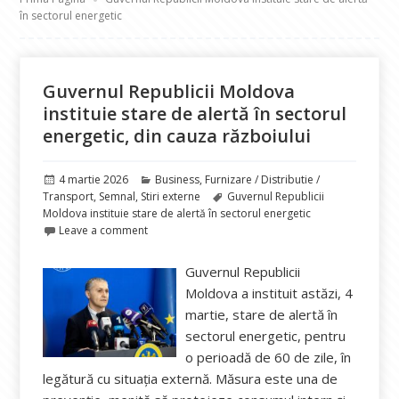
în sectorul energetic
Guvernul Republicii Moldova
instituie stare de alertă în sectorul
energetic, din cauza războiului
Publicat
Categorii
4 martie 2026
Business
,
Furnizare / Distributie /
pe
Etichete
Transport
,
Semnal
,
Stiri externe
Guvernul Republicii
Moldova instituie stare de alertă în sectorul energetic
Leave a comment
Guvernul Republicii
Moldova a instituit astăzi, 4
martie, stare de alertă în
sectorul energetic, pentru
o perioadă de 60 de zile, în
legătură cu situația externă. Măsura este una de