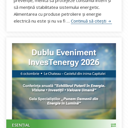
prevenție, menită să protejeze consumul intern și
să mențină stabilitatea sistemului energetic.
Alimentarea cu produse petroliere și energie
Guvernul R
electrică nu este și nu va fi …
Continuă să citești
ESENȚIAL