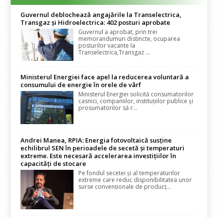
Guvernul deblochează angajările la Transelectrica,
Transgaz și Hidroelectrica: 402 posturi aprobate
Guvernul a aprobat, prin trei
memorandumuri distincte, ocuparea
posturilor vacante la
Transelectrica,Transgaz ...
Ministerul Energiei face apel la reducerea voluntară a
consumului de energie în orele de vârf
Ministerul Energiei solicită consumatorilor
casnici, companiilor, instituțiilor publice și
prosumatorilor să r...
Andrei Manea, RPIA: Energia fotovoltaică susține
echilibrul SEN în perioadele de secetă și temperaturi
extreme. Este necesară accelerarea investițiilor în
capacități de stocare
Pe fondul secetei și al temperaturilor
extreme care reduc disponibilitatea unor
surse convenționale de producț...