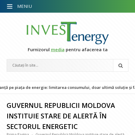
MENIU
Furnizorul
media
pentru afacerea ta
piața de energie: limitarea consumului, doar ultimă soluție și fără im
GUVERNUL REPUBLICII MOLDOVA
INSTITUIE STARE DE ALERTĂ ÎN
SECTORUL ENERGETIC
Prima Pagina
Guvernul Republicii Moldova instituie stare de alertă