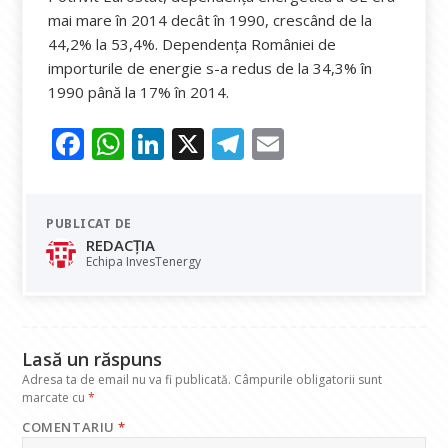
mai mare în 2014 decât în 1990, crescând de la
44,2% la 53,4%. Dependența României de
importurile de energie s-a redus de la 34,3% în
1990 până la 17% în 2014.
F
W
Li
X
T
E
ac
h
n
el
m
e
at
k
e
ai
PUBLICAT DE
b
s
e
gr
l
REDACȚIA
o
A
dI
a
Echipa InvesTenergy
o
p
n
m
k
p
Lasă un răspuns
Adresa ta de email nu va fi publicată.
Câmpurile obligatorii sunt
marcate cu
*
COMENTARIU
*