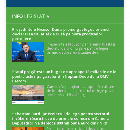
INFO
LEGISLATIV
Președintele Nicuşor Dan a promulgat legea privind
declararea situaţiei de criză pe piaţa produselor
petroliere
Președintele Nicușor Dan a semnat astăzi
decretul de promulgare pentru legea
privind declararea situației de c...
Statul pregătește un buget de aproape 13 miliarde de lei
pentru achiziția gazelor din Neptun Deep de la OMV
Petrom
Camera Deputaților a adoptat, în calitate
de for decizional, proiectul de lege privind
unele măsuri fiscal-bug...
Sebastian Burduja: Proiectul de lege pentru sectorul
încălzirii-răcirii trece de primele comisii din Camera
Deputaților. Va debloca 800 milioane euro din PNRR
Proiectul de lege privind dezvoltarea