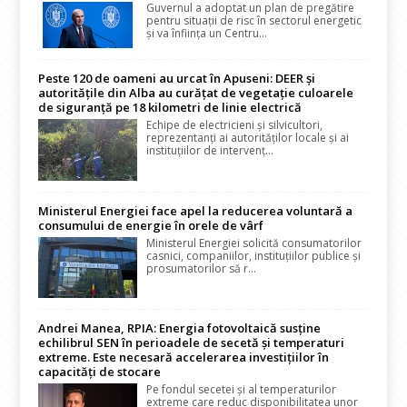
Guvernul a adoptat un plan de pregătire
pentru situații de risc în sectorul energetic
și va înființa un Centru...
Peste 120 de oameni au urcat în Apuseni: DEER și
autoritățile din Alba au curățat de vegetație culoarele
de siguranță pe 18 kilometri de linie electrică
Echipe de electricieni și silvicultori,
reprezentanți ai autorităților locale și ai
instituțiilor de intervenț...
Ministerul Energiei face apel la reducerea voluntară a
consumului de energie în orele de vârf
Ministerul Energiei solicită consumatorilor
casnici, companiilor, instituțiilor publice și
prosumatorilor să r...
Andrei Manea, RPIA: Energia fotovoltaică susține
echilibrul SEN în perioadele de secetă și temperaturi
extreme. Este necesară accelerarea investițiilor în
capacități de stocare
Pe fondul secetei și al temperaturilor
extreme care reduc disponibilitatea unor