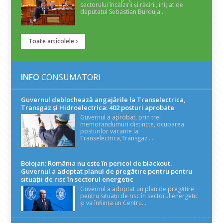
sectorului încălzirii și răcirii, inițiat de
deputatul Sebastian Burduja...
Toate articolele
INFO
CONSUMATORI
Guvernul deblochează angajările la Transelectrica,
Transgaz și Hidroelectrica: 402 posturi aprobate
Guvernul a aprobat, prin trei
memorandumuri distincte, ocuparea
posturilor vacante la
Transelectrica,Transgaz ...
Bolojan: România nu este în pericol de blackout.
Guvernul a adoptat planul de pregătire pentru pentru
situații de risc în sectorul energetic
Guvernul a adoptat un plan de pregătire
pentru situații de risc în sectorul energetic
și va înființa un Centru...