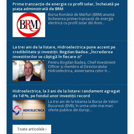
Prima tranzacție de energie cu profil solar, încheiată pe
piața administrată de BRM
Bursa Română de Mărfuri (BRM) anunță
încheierea primei tranzacții de energie
electrică cu profil solar din Rom...
La trei ani de la listare, Hidroelectrica pune accent pe
credibilitate și investiții. Bogdan Badea: „Încrederea
investitorilor se câștigă în fiecare zi”
Pentru Bogdan Badea, Chief Investment
Officer și membru al Directoratului
Hidroelectrica, aniversarea celor tr...
Hidroelectrica, la 3 ani de la listare: randament agregat
de 141%, pe fondul unor investiții record
La trei ani de la listarea la Bursa de Valori
București (BVB), în urma celei mai mari
oferte publice din Europ...
Toate articolele