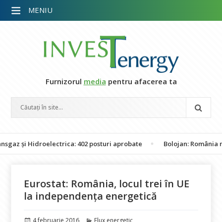
MENIU
Furnizorul
media
pentru afacerea ta
și Hidroelectrica: 402 posturi aprobate
Bolojan: România nu este
Eurostat: România, locul trei în UE
la independența energetică
Publicat
Categorii
4 februarie 2016
Flux energetic