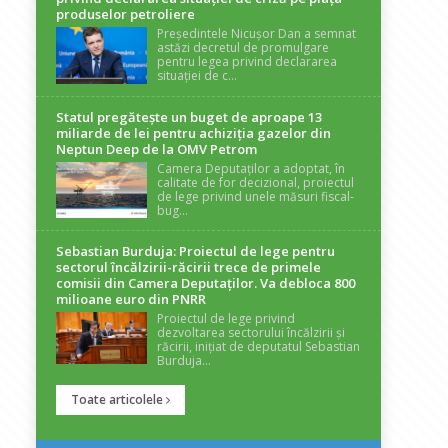
produselor petroliere
Președintele Nicușor Dan a semnat
astăzi decretul de promulgare
pentru legea privind declararea
situației de c...
Statul pregătește un buget de aproape 13
miliarde de lei pentru achiziția gazelor din
Neptun Deep de la OMV Petrom
Camera Deputaților a adoptat, în
calitate de for decizional, proiectul
de lege privind unele măsuri fiscal-
bug...
Sebastian Burduja: Proiectul de lege pentru
sectorul încălzirii-răcirii trece de primele
comisii din Camera Deputaților. Va debloca 800
milioane euro din PNRR
Proiectul de lege privind
dezvoltarea sectorului încălzirii și
răcirii, inițiat de deputatul Sebastian
Burduja...
Toate articolele