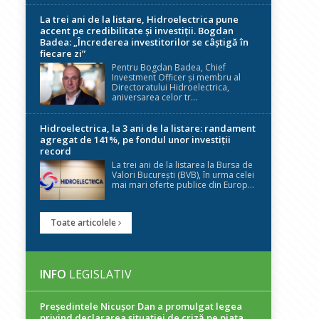
La trei ani de la listare, Hidroelectrica pune
accent pe credibilitate și investiții. Bogdan
Badea: „Încrederea investitorilor se câștigă în
fiecare zi”
Pentru Bogdan Badea, Chief
Investment Officer și membru al
Directoratului Hidroelectrica,
aniversarea celor tr...
Hidroelectrica, la 3 ani de la listare: randament
agregat de 141%, pe fondul unor investiții
record
La trei ani de la listarea la Bursa de
Valori București (BVB), în urma celei
mai mari oferte publice din Europ...
Toate articolele
INFO
LEGISLATIV
Președintele Nicuşor Dan a promulgat legea
privind declararea situaţiei de criză pe piaţa