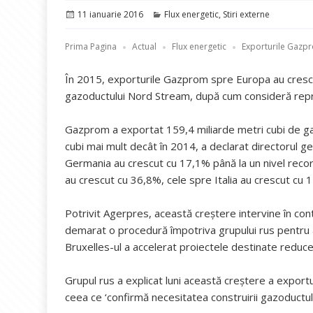
Publicat
Categorii
11 ianuarie 2016
Flux energetic
,
Stiri externe
pe
Prima Pagina
Actual
Flux energetic
Exporturile Gazpr
În 2015, exporturile Gazprom spre Europa au crescu
gazoductului Nord Stream, după cum consideră repr
Gazprom a exportat 159,4 miliarde metri cubi de gaz
cubi mai mult decât în 2014, a declarat directorul g
Germania au crescut cu 17,1% până la un nivel record
au crescut cu 36,8%, cele spre Italia au crescut cu 
Potrivit Agerpres, această creștere intervine în co
demarat o procedură împotriva grupului rus pentru ab
Bruxelles-ul a accelerat proiectele destinate reduc
Grupul rus a explicat luni această creștere a export
ceea ce ‘confirmă necesitatea construirii gazoductu