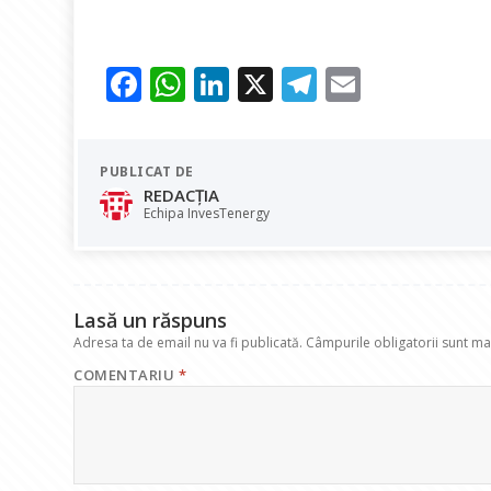
F
W
Li
X
T
E
ac
h
n
el
m
e
at
k
e
ai
PUBLICAT DE
b
s
e
gr
l
REDACȚIA
o
A
dI
a
Echipa InvesTenergy
o
p
n
m
k
p
Lasă un răspuns
Adresa ta de email nu va fi publicată.
Câmpurile obligatorii sunt m
COMENTARIU
*