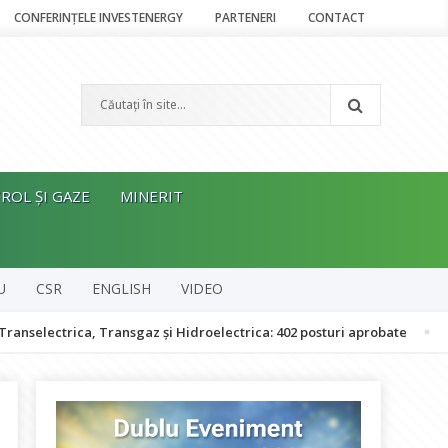
CONFERINȚELE INVESTENERGY
PARTENERI
CONTACT
ROL ȘI GAZE
MINERIT
U
CSR
ENGLISH
VIDEO
trica, Transgaz și Hidroelectrica: 402 posturi aprobate
Bolojan: