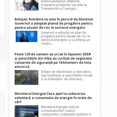
memorandumuri distincte,
ocuparea posturilor vacante la
Transelectrica,Transgaz ...
Bolojan: România nu este în pericol de blackout.
Guvernul a adoptat planul de pregătire pentru
pentru situații de risc în sectorul energetic
Guvernul a adoptat un plan de
pregătire pentru situații de risc în
sectorul energetic și va înființa un
Centru...
Peste 120 de oameni au urcat în Apuseni: DEER
și autoritățile din Alba au curățat de vegetație
culoarele de siguranță pe 18 kilometri de linie
electrică
Echipe de electricieni și silvicultori,
reprezentanți ai autorităților locale
și ai instituțiilor de intervenț...
Ministerul Energiei face apel la reducerea
voluntară a consumului de energie în orele de
vârf
Ministerul Energiei solicită
consumatorilor casnici,
companiilor, instituțiilor publice și