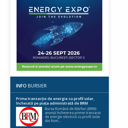
INFO
BURSIER
Prima tranzacție de energie cu profil solar,
încheiată pe piața administrată de BRM
Bursa Română de Mărfuri (BRM)
anunță încheierea primei tranzacții
de energie electrică cu profil solar
din Rom...