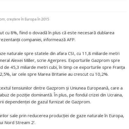
om, creștere în Europa în 2015
t cu 8%, fiind o dovadă în plus că este necesară dublarea
ezentanții companiei, informează AFP.
e naturale spre statele din afara CSI, cu 11,8 miliarde metri
eneral Alexei Miller, scrie Agerpres. Exporturile Gazprom spre
 de 45,3 miliarde metri cubi, în timp ce exporturile spre Franța
12,5%, iar cele spre Marea Britanie au crescut cu 10,2%.
ntextul tensiunilor dintre Gazprom și Uniunea Europeană, care a
uz de poziție dominantă. În plus, pe fondul crizei din Ucraina,
erii dependenței de gazul furnizat de Gazprom.
urilor sale prin reducerea producției de gaze naturale în Europa,
lui Nord Stream 2’.