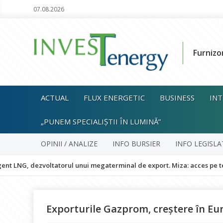
07.08.2026
Furnizo
ACTUAL
FLUX ENERGETIC
BUSINESS
INT
„PUNEM SPECIALIȘTII ÎN LUMINĂ”
OPINII / ANALIZE
INFO BURSIER
INFO LEGISLA
, dezvoltatorul unui megaterminal de export. Miza: acces pe termen l
Exporturile Gazprom, creștere în Eu