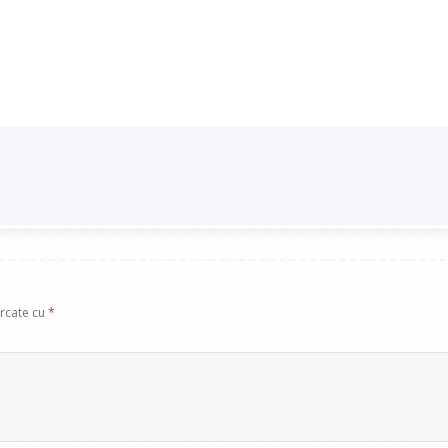
arcate cu
*