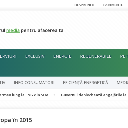
DESPRE NOI
EVENIMENTE
rul
media
pentru afacerea ta
ERVIURI
EXCLUSIV
ENERGIE
REGENERABILE
PET
TIV
INFO CONSUMATORI
EFICIENȚĂ ENERGETICĂ
MEDI
ung la LNG din SUA
Guvernul deblochează angajările la Transelec
ropa în 2015