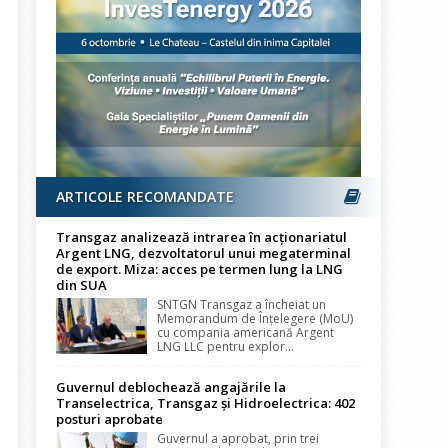
ARTICOLE RECOMANDATE
Transgaz analizează intrarea în acționariatul
Argent LNG, dezvoltatorul unui megaterminal
de export. Miza: acces pe termen lung la LNG
din SUA
SNTGN Transgaz a încheiat un
Memorandum de Înțelegere (MoU)
cu compania americană Argent
LNG LLC pentru explor...
Guvernul deblochează angajările la
Transelectrica, Transgaz și Hidroelectrica: 402
posturi aprobate
Guvernul a aprobat, prin trei