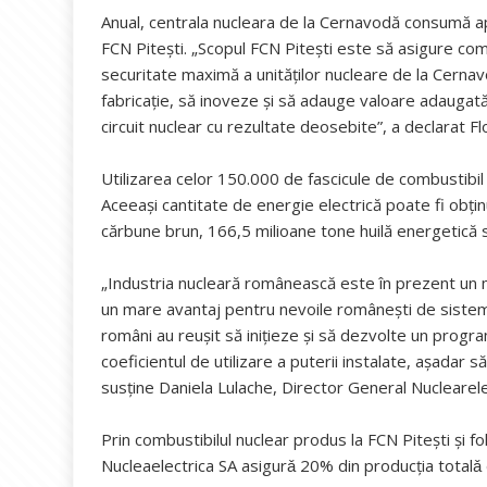
Anual, centrala nucleara de la Cernavodă consumă a
FCN Pitești. „Scopul FCN Pitești este să asigure comb
securitate maximă a unităților nucleare de la Cernav
fabricație, să inoveze și să adauge valoare adaugată
circuit nuclear cu rezultate deosebite”, a declarat F
Utilizarea celor 150.000 de fascicule de combustibi
Aceeași cantitate de energie electrică poate fi obțin
cărbune brun, 166,5 milioane tone huilă energetică 
„Industria nucleară românească este în prezent un m
un mare avantaj pentru nevoile românești de sistem 
români au reușit să inițieze și să dezvolte un progr
coeficientul de utilizare a puterii instalate, așadar 
susține Daniela Lulache, Director General Nuclearele
Prin combustibilul nuclear produs la FCN Piteşti şi fo
Nucleaelectrica SA asigurǎ 20% din producţia totalǎ de