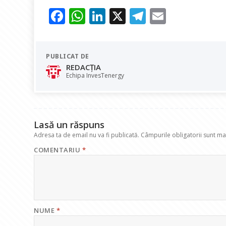
F
W
Li
X
T
E
ac
h
n
el
m
e
at
k
e
ai
PUBLICAT DE
b
s
e
gr
l
REDACȚIA
o
A
dI
a
Echipa InvesTenergy
o
p
n
m
k
p
Lasă un răspuns
Adresa ta de email nu va fi publicată.
Câmpurile obligatorii sunt m
COMENTARIU
*
NUME
*