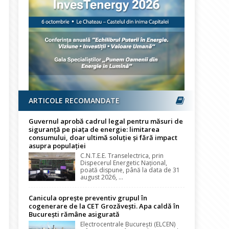
ARTICOLE RECOMANDATE
Guvernul aprobă cadrul legal pentru măsuri de
siguranță pe piața de energie: limitarea
consumului, doar ultimă soluție și fără impact
asupra populației
C.N.T.E.E. Transelectrica, prin
Dispecerul Energetic Național,
poată dispune, până la data de 31
august 2026, ...
Canicula oprește preventiv grupul în
cogenerare de la CET Grozăvești. Apa caldă în
București rămâne asigurată
Electrocentrale București (ELCEN)