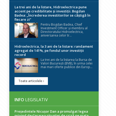
La trei ani de la listare, Hidroelectrica pune
accent pe credibilitate și investiții. Bogdan
Badea: „Încrederea investitorilor se câștigă în
fiecare zi”
Pentru Bogdan Badea, Chief
Investment Officer și membru al
Directoratului Hidroelectrica,
aniversarea celor tr...
Hidroelectrica, la 3 ani de la listare: randament
agregat de 141%, pe fondul unor investiții
record
La trei ani de la listarea la Bursa de
Valori București (BVB), în urma celei
mai mari oferte publice din Europ...
Toate articolele
INFO
LEGISLATIV
Președintele Nicuşor Dan a promulgat legea
privind declararea situaţiei de criză pe piaţa