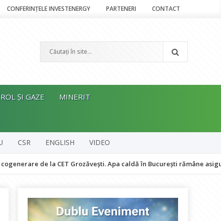
CONFERINȚELE INVESTENERGY
PARTENERI
CONTACT
ROL ȘI GAZE
MINERIT
U
CSR
ENGLISH
VIDEO
re de la CET Grozăvești. Apa caldă în București rămâne asigurată