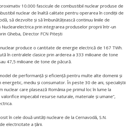
proximativ 10.000 fascicule de combustibil nuclear produse de
ustibil nuclear de înaltă calitate pentru operarea în condiții de
odă, să dezvolte și să îmbunătățească continuu liniile de
 Nuclearelectrica prin integrarea produselor proprii într-un
lorin Gheba, Director FCN Pitești
l nuclear produce o cantitate de energie electrică de 167 TWh.
ută în centralele clasice prin arderea a 333 milioane de tone
sau 47,5 milioane de tone de păcură.
odel de performanță și eficiență pentru multe alte domenii și
energetic, mediu și consumator. În peste 30 de ani, specialiștii
am nuclear care plasează România pe primul loc în lume la
să valorifice impecabil resurse naturale, materiale și umane”,
ctrica.
losit în cele două unități nucleare de la Cernavodǎ, S.N.
 electricitate a ţǎrii.