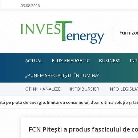
09.08.2026
Furnizo
ACTUAL
FLUX ENERGETIC
BUSINESS
INT
„PUNEM SPECIALIȘTII ÎN LUMINĂ”
OPINII / ANALIZE
INFO BURSIER
INFO LEGISLA
 de energie: limitarea consumului, doar ultimă soluție și fără impact 
FCN Pitești a produs fasciculul de c