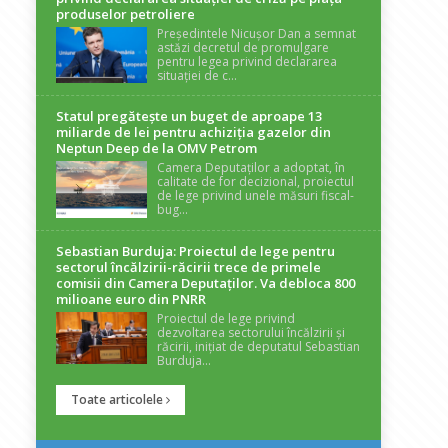
produselor petroliere
Președintele Nicușor Dan a semnat
astăzi decretul de promulgare
pentru legea privind declararea
situației de c...
Statul pregătește un buget de aproape 13
miliarde de lei pentru achiziția gazelor din
Neptun Deep de la OMV Petrom
Camera Deputaților a adoptat, în
calitate de for decizional, proiectul
de lege privind unele măsuri fiscal-
bug...
Sebastian Burduja: Proiectul de lege pentru
sectorul încălzirii-răcirii trece de primele
comisii din Camera Deputaților. Va debloca 800
milioane euro din PNRR
Proiectul de lege privind
dezvoltarea sectorului încălzirii și
răcirii, inițiat de deputatul Sebastian
Burduja...
Toate articolele