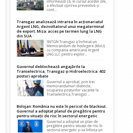
informează că, în cursul acestei zile,
a efectuat oprirea preventivă și
cont...
Transgaz analizează intrarea în acționariatul
Argent LNG, dezvoltatorul unui megaterminal
de export. Miza: acces pe termen lung la LNG
din SUA
SNTGN Transgaz a încheiat un
Memorandum de Înțelegere (MoU)
cu compania americană Argent
LNG LLC pentru explor...
Guvernul deblochează angajările la
Transelectrica, Transgaz și Hidroelectrica: 402
posturi aprobate
Guvernul a aprobat, prin trei
memorandumuri distincte,
ocuparea posturilor vacante la
Transelectrica,Transgaz ...
Bolojan: România nu este în pericol de blackout.
Guvernul a adoptat planul de pregătire pentru
pentru situații de risc în sectorul energetic
Guvernul a adoptat un plan de
pregătire pentru situații de risc în
sectorul energetic și va înființa un