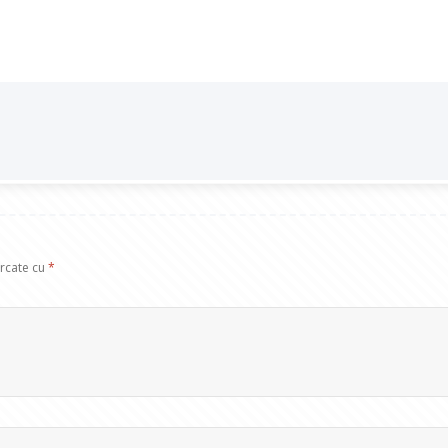
arcate cu
*