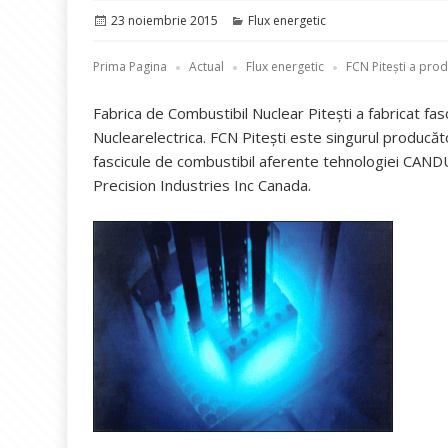
Publicat
Categorii
23 noiembrie 2015
Flux energetic
pe
Prima Pagina
Actual
Flux energetic
FCN Pitești a prod
Fabrica de Combustibil Nuclear Pitești a fabricat fa
Nuclearelectrica. FCN Pitești este singurul producăto
fascicule de combustibil aferente tehnologiei CAND
Precision Industries Inc Canada.