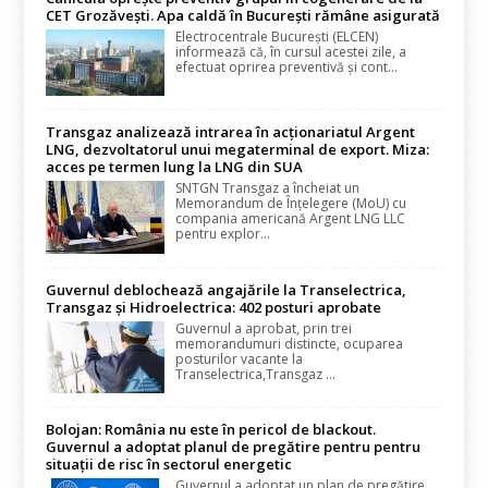
CET Grozăvești. Apa caldă în București rămâne asigurată
Electrocentrale București (ELCEN)
informează că, în cursul acestei zile, a
efectuat oprirea preventivă și cont...
Transgaz analizează intrarea în acționariatul Argent
LNG, dezvoltatorul unui megaterminal de export. Miza:
acces pe termen lung la LNG din SUA
SNTGN Transgaz a încheiat un
Memorandum de Înțelegere (MoU) cu
compania americană Argent LNG LLC
pentru explor...
Guvernul deblochează angajările la Transelectrica,
Transgaz și Hidroelectrica: 402 posturi aprobate
Guvernul a aprobat, prin trei
memorandumuri distincte, ocuparea
posturilor vacante la
Transelectrica,Transgaz ...
Bolojan: România nu este în pericol de blackout.
Guvernul a adoptat planul de pregătire pentru pentru
situații de risc în sectorul energetic
Guvernul a adoptat un plan de pregătire