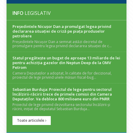
INFO
LEGISLATIV
Președintele Nicuşor Dan a promulgat legea privind
declararea situaţiei de criză pe piaţa produselor
petroliere
Președintele Nicușor Dan a semnat astăzi decretul de
promulgare pentru legea privind declararea situației de c...
Statul pregătește un buget de aproape 13 miliarde de lei
pentru achiziția gazelor din Neptun Deep de la OMV
Petrom
Camera Deputaților a adoptat, în calitate de for decizional,
proiectul de lege privind unele măsuri fiscal-bug...
Sebastian Burduja: Proiectul de lege pentru sectorul
încălzirii-răcirii trece de primele comisii din Camera
Deputaților. Va debloca 800 milioane euro din PNRR
Proiectul de lege privind dezvoltarea sectorului încălzirii și
răcirii, inițiat de deputatul Sebastian Burduja...
Toate articolele