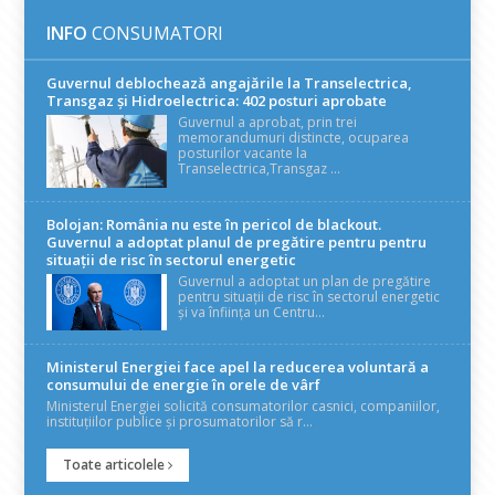
INFO
CONSUMATORI
Guvernul deblochează angajările la Transelectrica,
Transgaz și Hidroelectrica: 402 posturi aprobate
Guvernul a aprobat, prin trei
memorandumuri distincte, ocuparea
posturilor vacante la
Transelectrica,Transgaz ...
Bolojan: România nu este în pericol de blackout.
Guvernul a adoptat planul de pregătire pentru pentru
situații de risc în sectorul energetic
Guvernul a adoptat un plan de pregătire
pentru situații de risc în sectorul energetic
și va înființa un Centru...
Ministerul Energiei face apel la reducerea voluntară a
consumului de energie în orele de vârf
Ministerul Energiei solicită consumatorilor casnici, companiilor,
instituțiilor publice și prosumatorilor să r...
Toate articolele