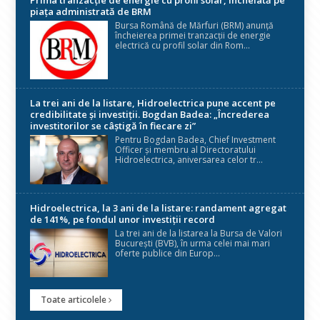
Prima tranzacție de energie cu profil solar, încheiată pe
piața administrată de BRM
Bursa Română de Mărfuri (BRM) anunță
încheierea primei tranzacții de energie
electrică cu profil solar din Rom...
La trei ani de la listare, Hidroelectrica pune accent pe
credibilitate și investiții. Bogdan Badea: „Încrederea
investitorilor se câștigă în fiecare zi”
Pentru Bogdan Badea, Chief Investment
Officer și membru al Directoratului
Hidroelectrica, aniversarea celor tr...
Hidroelectrica, la 3 ani de la listare: randament agregat
de 141%, pe fondul unor investiții record
La trei ani de la listarea la Bursa de Valori
București (BVB), în urma celei mai mari
oferte publice din Europ...
Toate articolele