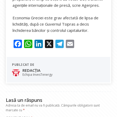
agențiile internaționale de presă, scrie Agerpres.
Economia Greciei este grav afectată de lipsa de
lichidităţi, după ce Guvernul Tsipras a decis
închiderea băncilor şi controlul capitalurilor.
F
W
Li
X
T
E
ac
h
n
el
m
e
at
k
e
ai
PUBLICAT DE
b
s
e
gr
l
REDACȚIA
o
A
dI
a
Echipa InvesTenergy
o
p
n
m
k
p
Lasă un răspuns
Adresa ta de email nu va fi publicată.
Câmpurile obligatorii sunt
marcate cu
*