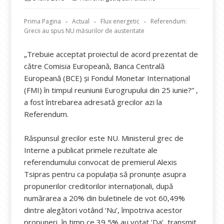
pe
Prima Pagina
Actual
Flux energetic
Referendum:
Grecii au spus NU măsurilor de austeritate
„Trebuie acceptat proiectul de acord prezentat de
către Comisia Europeană, Banca Centrală
Europeană (BCE) şi Fondul Monetar Internaţional
(FMI) în timpul reuniunii Eurogrupului din 25 iunie?” ,
a fost întrebarea adresată grecilor azi la
Referendum.
Răspunsul grecilor este NU. Ministerul grec de
Interne a publicat primele rezultate ale
referendumului convocat de premierul Alexis
Tsipras pentru ca populația să pronunțe asupra
propunerilor creditorilor internaționali, după
numărarea a 20% din buletinele de vot 60,49%
dintre alegători votând ‘Nu’, împotriva acestor
propuneri, în timp ce 39,5% au votat ‘Da’, transmit