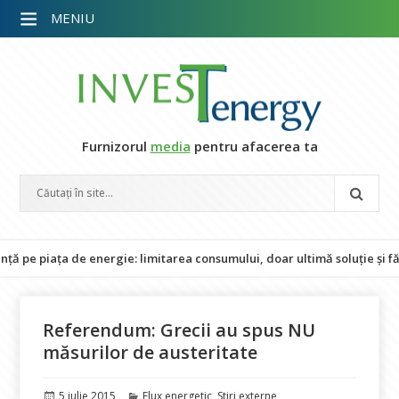
MENIU
Furnizorul
media
pentru afacerea ta
piața de energie: limitarea consumului, doar ultimă soluție și fără i
Referendum: Grecii au spus NU
măsurilor de austeritate
Publicat
Categorii
5 iulie 2015
Flux energetic
,
Stiri externe