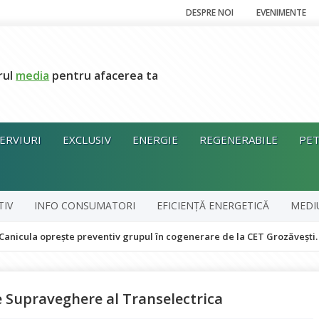
DESPRE NOI
EVENIMENTE
rul
media
pentru afacerea ta
ERVIURI
EXCLUSIV
ENERGIE
REGENERABILE
PET
TIV
INFO CONSUMATORI
EFICIENȚĂ ENERGETICĂ
MEDI
prește preventiv grupul în cogenerare de la CET Grozăvești. Apa cald
de Supraveghere al Transelectrica