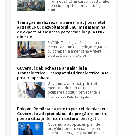
informează că, în cursul acestei zile,
a efectuat oprirea preventivă și
cont...
Transgaz analizează intrarea în acționariatul
Argent LNG, dezvoltatorul unui megaterminal
de export. Miza: acces pe termen lung la LNG
din SUA
SNTGN Transgaz a încheiat un
Memorandum de Înțelegere (MoU)
cu compania americană Argent
LNG LLC pentru explor...
Guvernul deblochează angajările la
Transelectrica, Transgaz și Hidroelectrica: 402
posturi aprobate
Guvernul a aprobat, prin trei
memorandumuri distincte,
ocuparea posturilor vacante la
Transelectrica,Transgaz ...
Bolojan: România nu este în pericol de blackout.
Guvernul a adoptat planul de pregătire pentru
pentru situații de risc în sectorul energetic
Guvernul a adoptat un plan de
pregătire pentru situații de risc în
sectorul energetic și va înființa un