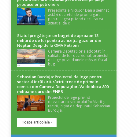
produselor petroliere
Președintele Nicușor Dan a semnat
astăzi decretul de promulgare
pentru legea privind declararea
situației de c...
Statul pregătește un buget de aproape 13
miliarde de lei pentru achiziția gazelor din
Neptun Deep de la OMV Petrom
Camera Deputaților a adoptat, în
calitate de for decizional, proiectul
de lege privind unele măsuri fiscal-
bug...
Sebastian Burduja: Proiectul de lege pentru
sectorul încălzirii-răcirii trece de primele
comisii din Camera Deputaților. Va debloca 800
milioane euro din PNRR
Proiectul de lege privind
dezvoltarea sectorului încălzirii și
răcirii, inițiat de deputatul Sebastian
Burduja...
Toate articolele