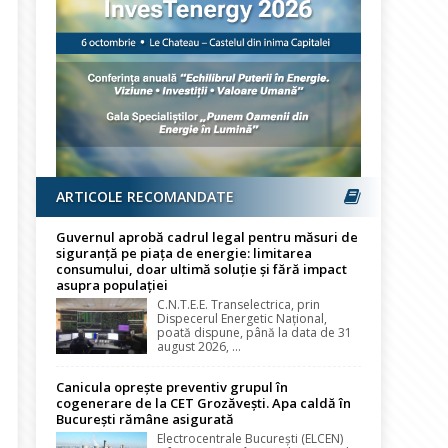
ARTICOLE RECOMANDATE
Guvernul aprobă cadrul legal pentru măsuri de
siguranță pe piața de energie: limitarea
consumului, doar ultimă soluție și fără impact
asupra populației
C.N.T.E.E. Transelectrica, prin
Dispecerul Energetic Național,
poată dispune, până la data de 31
august 2026, ...
Canicula oprește preventiv grupul în
cogenerare de la CET Grozăvești. Apa caldă în
București rămâne asigurată
Electrocentrale București (ELCEN)