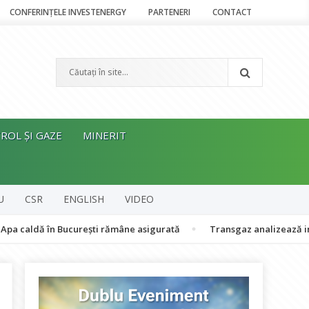
CONFERINȚELE INVESTENERGY
PARTENERI
CONTACT
ROL ȘI GAZE
MINERIT
U
CSR
ENGLISH
VIDEO
ă în București rămâne asigurată
Transgaz analizează intrarea în