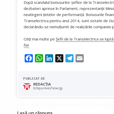
După scandalul bonusurilor șefilor de la Transelectri
dezbateri aprinse în Parlament, reprezentanții Minis
neatingerii țintelor de performanță. Bonusurile finan
Transelectrica pentru anul 2014, sunt sistate de Gu
declarându-se nemulțumit de realizările companiei pe 
Citiți mai multe pe
Șefii de la Transelectrica se lupt
fie!
F
W
Li
X
T
E
ac
h
n
el
m
e
at
k
e
ai
PUBLICAT DE
b
s
e
gr
l
REDACȚIA
o
A
dI
a
Echipa InvesTenergy
o
p
n
m
k
p
Lasă un răspuns