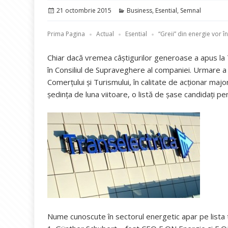
Publicat
Categorii
21 octombrie 2015
Business
,
Esential
,
Semnal
pe
Prima Pagina
Actual
Esential
“Greii” din energie vor 
Chiar dacă vremea câștigurilor generoase a apus la 
în Consiliul de Supraveghere al companiei. Urmare a 
Comerțului și Turismului, în calitate de acționar maj
ședința de luna viitoare, o listă de șase candidați pe
Nume cunoscute în sectorul energetic apar pe lista 