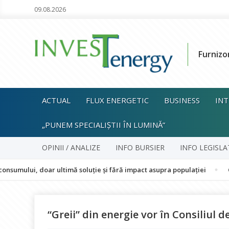
09.08.2026
Furnizo
ACTUAL
FLUX ENERGETIC
BUSINESS
INT
„PUNEM SPECIALIȘTII ÎN LUMINĂ”
OPINII / ANALIZE
INFO BURSIER
INFO LEGISLA
 doar ultimă soluție și fără impact asupra populației
Canicula o
“Greii” din energie vor în Consiliul 