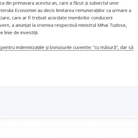
ca din primavara acestui an, care a făcut și subiectul unor
terului Economiei au decis limitarea remunerațiilor ca urmare a
ciare, care ar fi trebuit acordate membrilor conducerii
vern, a anunțat la vremea respectivă ministrul Mihai Tudose,
linie de investiții.
ă pentru indemnizațiile și bonusurile cuvenite: “cu măsură”, dar să