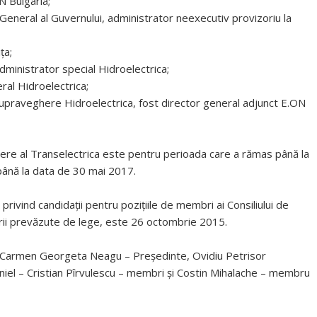
N Bulgaria;
 General al Guvernului, administrator neexecutiv provizoriu la
ța;
ministrator special Hidroelectrica;
ral Hidroelectrica;
Supraveghere Hidroelectrica, fost director general adjunct E.ON
ere al Transelectrica este pentru perioada care a rămas până la
până la data de 30 mai 2017.
 privind candidaţii pentru pozițiile de membri ai Consiliului de
orii prevăzute de lege, este 26 octombrie 2015.
e: Carmen Georgeta Neagu – Președinte, Ovidiu Petrisor
iel – Cristian Pîrvulescu – membri și Costin Mihalache – membru