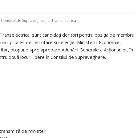
în Consiliul de Supraveghere al Transelectrica
Transelectrica, sunt candidați doritori pentru poziția de membru
unui proces de recrutare și selecție, Ministerul Economiei,
oritar, propune spre aprobare Adunării Generale a Acționarilor, în
ntru două locuri libere în Consiliul de Supraveghere.
transmisă de minister: