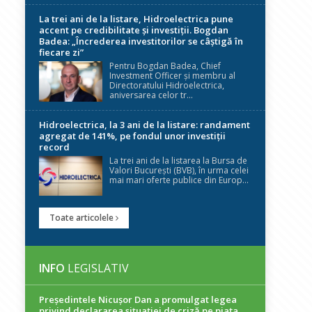
La trei ani de la listare, Hidroelectrica pune
accent pe credibilitate și investiții. Bogdan
Badea: „Încrederea investitorilor se câștigă în
fiecare zi”
Pentru Bogdan Badea, Chief
Investment Officer și membru al
Directoratului Hidroelectrica,
aniversarea celor tr...
Hidroelectrica, la 3 ani de la listare: randament
agregat de 141%, pe fondul unor investiții
record
La trei ani de la listarea la Bursa de
Valori București (BVB), în urma celei
mai mari oferte publice din Europ...
Toate articolele
INFO
LEGISLATIV
Președintele Nicuşor Dan a promulgat legea
privind declararea situaţiei de criză pe piaţa