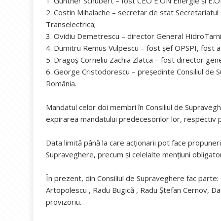
1. Günther Schubert – fost CEO E.ON Energie și E.O
2. Costin Mihalache – secretar de stat Secretariatul
Transelectrica;
3. Ovidiu Demetrescu – director General HidroTarni
4. Dumitru Remus Vulpescu – fost șef OPSPI, fost ad
5. Dragoș Corneliu Zachia Zlatca – fost director gene
6. George Cristodorescu – președinte Consiliul de 
România.
Mandatul celor doi membri în Consiliul de Supravegh
expirarea mandatului predecesorilor lor, respectiv 
Data limită până la care acționarii pot face propuneri
Supraveghere, precum și celelalte mențiuni obligat
În prezent, din Consiliul de Supraveghere fac part
Artopolescu , Radu Bugică , Radu Ștefan Cernov, Dan
provizoriu.