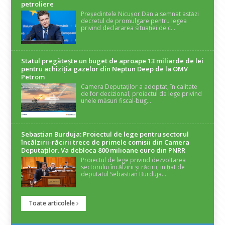
petroliere
Președintele Nicușor Dan a semnat astăzi
decretul de promulgare pentru legea
privind declararea situației de c...
Statul pregătește un buget de aproape 13 miliarde de lei
pentru achiziția gazelor din Neptun Deep de la OMV
Petrom
Camera Deputaților a adoptat, în calitate
de for decizional, proiectul de lege privind
unele măsuri fiscal-bug...
Sebastian Burduja: Proiectul de lege pentru sectorul
încălzirii-răcirii trece de primele comisii din Camera
Deputaților. Va debloca 800 milioane euro din PNRR
Proiectul de lege privind dezvoltarea
sectorului încălzirii și răcirii, inițiat de
deputatul Sebastian Burduja...
Toate articolele