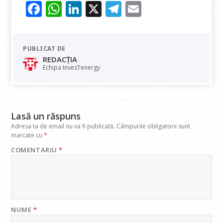
F
W
Li
X
T
E
ac
h
n
el
m
e
at
k
e
ai
PUBLICAT DE
b
s
e
gr
l
REDACȚIA
o
A
dI
a
Echipa InvesTenergy
o
p
n
m
k
p
Lasă un răspuns
Adresa ta de email nu va fi publicată.
Câmpurile obligatorii sunt
marcate cu
*
COMENTARIU
*
NUME
*