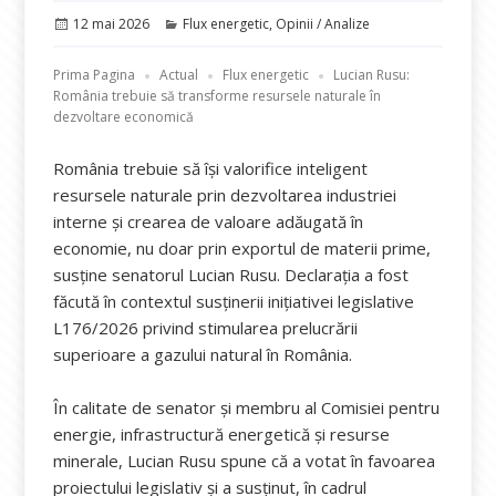
Publicat
Categorii
12 mai 2026
Flux energetic
,
Opinii / Analize
pe
Prima Pagina
Actual
Flux energetic
Lucian Rusu:
România trebuie să transforme resursele naturale în
dezvoltare economică
România trebuie să își valorifice inteligent
resursele naturale prin dezvoltarea industriei
interne și crearea de valoare adăugată în
economie, nu doar prin exportul de materii prime,
susține senatorul Lucian Rusu. Declarația a fost
făcută în contextul susținerii inițiativei legislative
L176/2026 privind stimularea prelucrării
superioare a gazului natural în România.
În calitate de senator și membru al Comisiei pentru
energie, infrastructură energetică și resurse
minerale, Lucian Rusu spune că a votat în favoarea
proiectului legislativ și a susținut, în cadrul