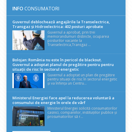
INFO
CONSUMATORI
Guvernul deblochează angajările la Transelectrica,
Transgaz și Hidroelectrica: 402 posturi aprobate
Guvernul a aprobat, prin trei
memorandumuri distincte, ocuparea
posturilor vacante la
Transelectrica,Transgaz ...
Bolojan: România nu este în pericol de blackout.
Guvernul a adoptat planul de pregătire pentru pentru
situații de risc în sectorul energetic
Guvernul a adoptat un plan de pregătire
pentru situații de risc în sectorul energetic
și va înființa un Centru...
Ministerul Energiei face apel la reducerea voluntară a
consumului de energie în orele de vârf
Ministerul Energiei solicită consumatorilor
casnici, companiilor, instituțiilor publice și
prosumatorilor să r...