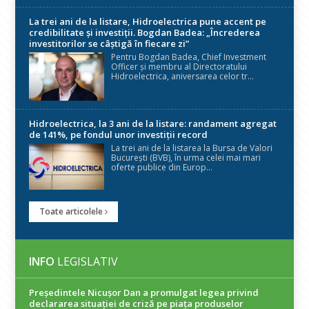
La trei ani de la listare, Hidroelectrica pune accent pe
credibilitate și investiții. Bogdan Badea: „Încrederea
investitorilor se câștigă în fiecare zi”
Pentru Bogdan Badea, Chief Investment
Officer și membru al Directoratului
Hidroelectrica, aniversarea celor tr...
Hidroelectrica, la 3 ani de la listare: randament agregat
de 141%, pe fondul unor investiții record
La trei ani de la listarea la Bursa de Valori
București (BVB), în urma celei mai mari
oferte publice din Europ...
Toate articolele
INFO
LEGISLATIV
Președintele Nicuşor Dan a promulgat legea privind
declararea situaţiei de criză pe piaţa produselor