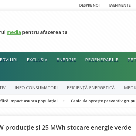
DESPRE NOI
EVENIMENTE
rul
media
pentru afacerea ta
ERVIURI
EXCLUSIV
ENERGIE
REGENERABILE
PET
TIV
INFO CONSUMATORI
EFICIENȚĂ ENERGETICĂ
MEDI
asupra populației
Canicula oprește preventiv grupul în cogenera
W producție și 25 MWh stocare energie verde