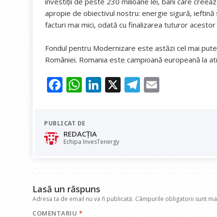
investiții de peste 230 milioane lei, bani care creea
apropie de obiectivul nostru: energie sigură, ieftin
facturi mai mici, odată cu finalizarea tuturor acestor 
Fondul pentru Modernizare este astăzi cel mai pute
României. Romania este campioană europeană la atra
F
W
Li
X
T
E
ac
h
n
el
m
e
at
k
e
ai
PUBLICAT DE
b
s
e
gr
l
REDACȚIA
o
A
dI
a
Echipa InvesTenergy
o
p
n
m
k
p
Lasă un răspuns
Adresa ta de email nu va fi publicată.
Câmpurile obligatorii sunt m
COMENTARIU
*