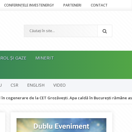
CONFERINȚELE INVESTENERGY
PARTENERI
CONTACT
ROL ȘI GAZE
MINERIT
U
CSR
ENGLISH
VIDEO
re de la CET Grozăvești. Apa caldă în București rămâne asigurată