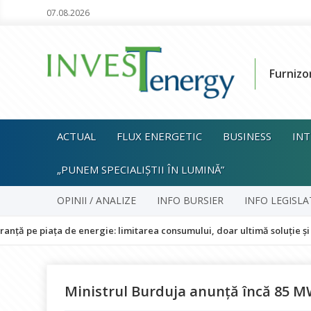
07.08.2026
Furnizo
ACTUAL
FLUX ENERGETIC
BUSINESS
INT
„PUNEM SPECIALIȘTII ÎN LUMINĂ”
OPINII / ANALIZE
INFO BURSIER
INFO LEGISLA
 de energie: limitarea consumului, doar ultimă soluție și fără impact 
Ministrul Burduja anunță încă 85 M