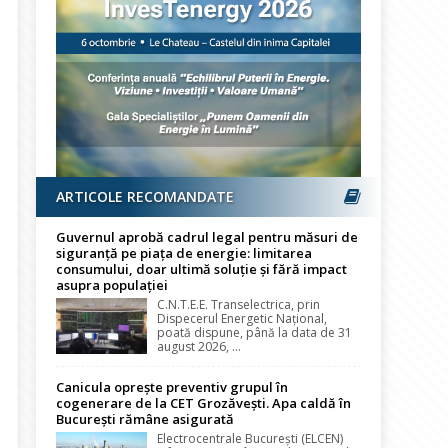
ARTICOLE RECOMANDATE
Guvernul aprobă cadrul legal pentru măsuri de
siguranță pe piața de energie: limitarea
consumului, doar ultimă soluție și fără impact
asupra populației
C.N.T.E.E. Transelectrica, prin
Dispecerul Energetic Național,
poată dispune, până la data de 31
august 2026, ...
Canicula oprește preventiv grupul în
cogenerare de la CET Grozăvești. Apa caldă în
București rămâne asigurată
Electrocentrale București (ELCEN)