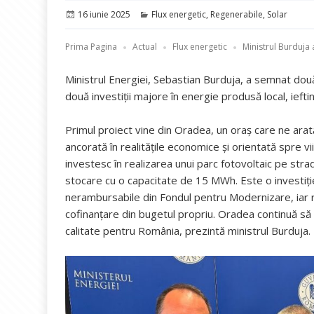
Publicat
Categorii
16 iunie 2025
Flux energetic
,
Regenerabile
,
Solar
pe
Prima Pagina
Actual
Flux energetic
Ministrul Burduja
Ministrul Energiei, Sebastian Burduja, a semnat dou
două investiții majore în energie produsă local, iefti
Primul proiect vine din Oradea, un oraș care ne ara
ancorată în realitățile economice și orientată spre v
investesc în realizarea unui parc fotovoltaic pe str
stocare cu o capacitate de 15 MWh. Este o investiție 
nerambursabile din Fondul pentru Modernizare, iar re
cofinanțare din bugetul propriu. Oradea continuă să
calitate pentru România, prezintă ministrul Burduja.