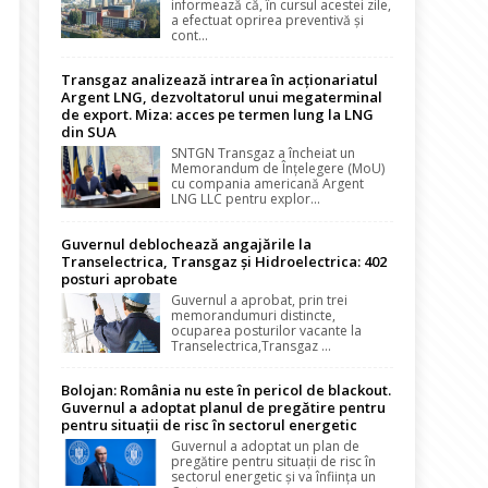
informează că, în cursul acestei zile,
a efectuat oprirea preventivă și
cont...
Transgaz analizează intrarea în acționariatul
Argent LNG, dezvoltatorul unui megaterminal
de export. Miza: acces pe termen lung la LNG
din SUA
SNTGN Transgaz a încheiat un
Memorandum de Înțelegere (MoU)
cu compania americană Argent
LNG LLC pentru explor...
Guvernul deblochează angajările la
Transelectrica, Transgaz și Hidroelectrica: 402
posturi aprobate
Guvernul a aprobat, prin trei
memorandumuri distincte,
ocuparea posturilor vacante la
Transelectrica,Transgaz ...
Bolojan: România nu este în pericol de blackout.
Guvernul a adoptat planul de pregătire pentru
pentru situații de risc în sectorul energetic
Guvernul a adoptat un plan de
pregătire pentru situații de risc în
sectorul energetic și va înființa un