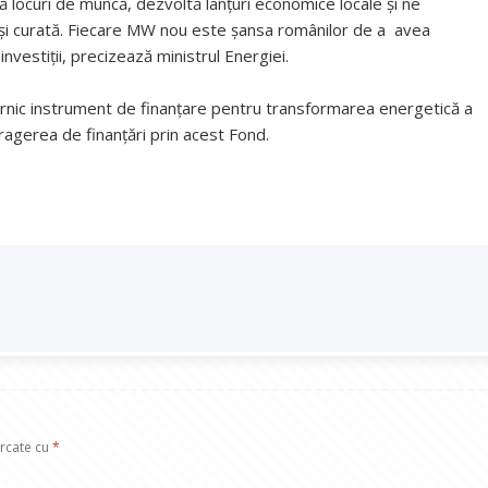
ză locuri de muncă, dezvoltă lanțuri economice locale și ne
ă și curată. Fiecare MW nou este șansa românilor de a avea
investiții, precizează ministrul Energiei.
rnic instrument de finanțare pentru transformarea energetică a
gerea de finanțări prin acest Fond.
arcate cu
*