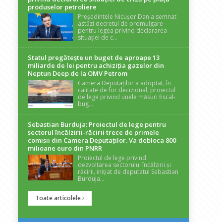
produselor petroliere
Președintele Nicușor Dan a semnat
astăzi decretul de promulgare
pentru legea privind declararea
situației de c...
Statul pregătește un buget de aproape 13
miliarde de lei pentru achiziția gazelor din
Neptun Deep de la OMV Petrom
Camera Deputaților a adoptat, în
calitate de for decizional, proiectul
de lege privind unele măsuri fiscal-
bug...
Sebastian Burduja: Proiectul de lege pentru
sectorul încălzirii-răcirii trece de primele
comisii din Camera Deputaților. Va debloca 800
milioane euro din PNRR
Proiectul de lege privind
dezvoltarea sectorului încălzirii și
răcirii, inițiat de deputatul Sebastian
Burduja...
Toate articolele