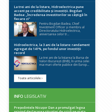
La trei ani de la listare, Hidroelectrica pune
accent pe credibilitate și investiții. Bogdan
Badea: „Încrederea investitorilor se câștigă în
fiecare zi”
Pentru Bogdan Badea, Chief
Investment Officer și membru al
Directoratului Hidroelectrica,
aniversarea celor tr...
Hidroelectrica, la 3 ani de la listare: randament
agregat de 141%, pe fondul unor investiții
record
La trei ani de la listarea la Bursa de
Valori București (BVB), în urma celei
mai mari oferte publice din Europ...
Toate articolele
INFO
LEGISLATIV
Președintele Nicuşor Dan a promulgat legea
privind declararea situaţiei de criză pe piaţa