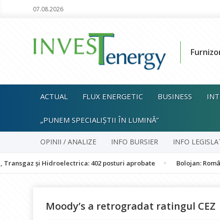
07.08.2026
Furnizo
ACTUAL
FLUX ENERGETIC
BUSINESS
INT
„PUNEM SPECIALIȘTII ÎN LUMINĂ”
OPINII / ANALIZE
INFO BURSIER
INFO LEGISLA
și Hidroelectrica: 402 posturi aprobate
Bolojan: România nu este
Moody’s a retrogradat ratingul CEZ