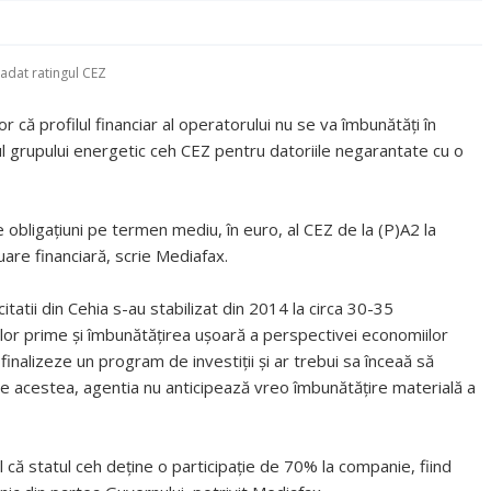
adat ratingul CEZ
r că profilul financiar al operatorului nu se va îmbunătăţi în
ul grupului energetic ceh CEZ pentru datoriile negarantate cu o
obligaţiuni pe termen mediu, în euro, al CEZ de la (P)A2 la
uare financiară, scrie Mediafax.
icitatii din Cehia s-au stabilizat din 2014 la circa 30-35
lor prime şi îmbunătăţirea uşoară a perspectivei economiilor
nalizeze un program de investiţii şi ar trebui sa înceaă să
e acestea, agentia nu anticipează vreo îmbunătăţire materială a
l că statul ceh deţine o participaţie de 70% la companie, fiind