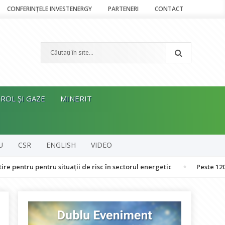
CONFERINȚELE INVESTENERGY
PARTENERI
CONTACT
ROL ȘI GAZE
MINERIT
U
CSR
ENGLISH
VIDEO
pentru situații de risc în sectorul energetic
Peste 120 de oameni