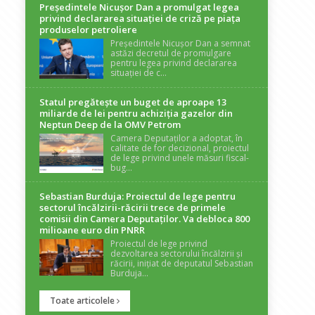
Președintele Nicuşor Dan a promulgat legea
privind declararea situaţiei de criză pe piaţa
produselor petroliere
Președintele Nicușor Dan a semnat
astăzi decretul de promulgare
pentru legea privind declararea
situației de c...
Statul pregătește un buget de aproape 13
miliarde de lei pentru achiziția gazelor din
Neptun Deep de la OMV Petrom
Camera Deputaților a adoptat, în
calitate de for decizional, proiectul
de lege privind unele măsuri fiscal-
bug...
Sebastian Burduja: Proiectul de lege pentru
sectorul încălzirii-răcirii trece de primele
comisii din Camera Deputaților. Va debloca 800
milioane euro din PNRR
Proiectul de lege privind
dezvoltarea sectorului încălzirii și
răcirii, inițiat de deputatul Sebastian
Burduja...
Toate articolele