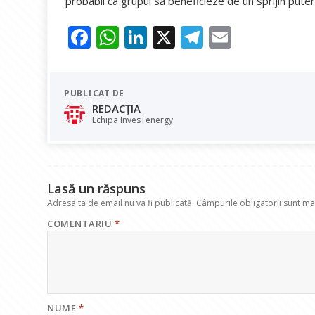
probabil ca grupul să beneficieze de un sprijin puter
F
W
Li
X
T
E
ac
h
n
el
m
e
at
k
e
ai
PUBLICAT DE
b
s
e
gr
l
REDACȚIA
o
A
dI
a
Echipa InvesTenergy
o
p
n
m
k
p
Lasă un răspuns
Adresa ta de email nu va fi publicată.
Câmpurile obligatorii sunt m
COMENTARIU
*
NUME
*