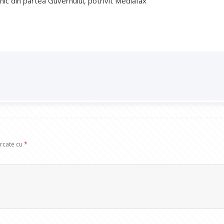
nic din partea Guvernului, potrivit Mediafax
arcate cu
*