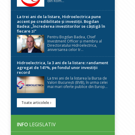
din Rom...
La trei ani de la listare, Hidroelectrica pune
accent pe credibilitate și investiții. Bogdan
Badea: „Încrederea investitorilor se câștigă în
fiecare zi”
Pentru Bogdan Badea, Chief
Investment Officer și membru al
Directoratului Hidroelectrica,
aniversarea celor tr...
Hidroelectrica, la 3 ani de la listare: randament
agregat de 141%, pe fondul unor investiții
record
La trei ani de la listarea la Bursa de
Valori București (BVB), în urma celei
mai mari oferte publice din Europ...
Toate articolele
INFO
LEGISLATIV