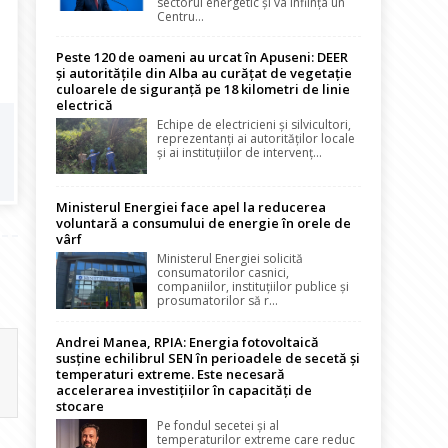
sectorul energetic și va înființa un
Centru...
Peste 120 de oameni au urcat în Apuseni: DEER
și autoritățile din Alba au curățat de vegetație
culoarele de siguranță pe 18 kilometri de linie
electrică
Echipe de electricieni și silvicultori,
reprezentanți ai autorităților locale
și ai instituțiilor de intervenț...
Ministerul Energiei face apel la reducerea
voluntară a consumului de energie în orele de
vârf
Ministerul Energiei solicită
consumatorilor casnici,
companiilor, instituțiilor publice și
prosumatorilor să r...
Andrei Manea, RPIA: Energia fotovoltaică
susține echilibrul SEN în perioadele de secetă și
temperaturi extreme. Este necesară
accelerarea investițiilor în capacități de
stocare
Pe fondul secetei și al
temperaturilor extreme care reduc