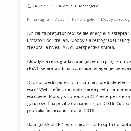
Publicat
Categorii
24 iunie 2015
Actual
,
Flux energetic
pe
Prima Pagina
Actual
Flux energetic
Moody’s a retrogr
Din cauza preţurilor reduse ale energiei şi aşteptărilo
următorii doi-trei ani, Moody’s a retrogradat rating
treaptă, la nivelul A3, cu perspectivă stabilă.
Moody’s a retrogradat ratingul pentru programul de 
(P)A3, se arată într-un comunicat al agenţiei de eval
După un declin puternic în ultimii ani, preţurile electr
euro/MWh, reflectând stabilizarea preţurilor materii
europene. Moody’s notează că CEZ este pe cale să fi
genereze flux pozitiv de numerar, din 2016. Cu toat
profilului financiar înainte de 2018.
Ratingul A3 al CEZ este ridicat cu o treaptă de faptu