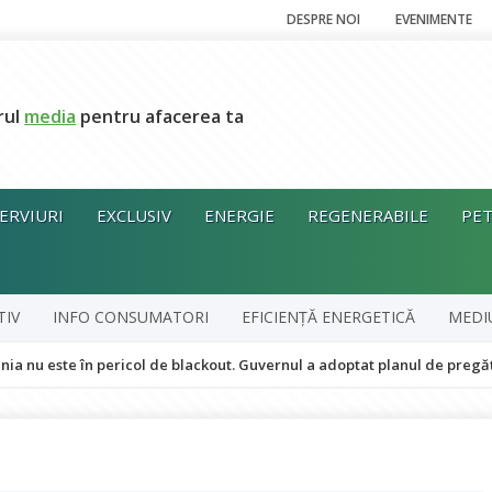
DESPRE NOI
EVENIMENTE
rul
media
pentru afacerea ta
ERVIURI
EXCLUSIV
ENERGIE
REGENERABILE
PET
TIV
INFO CONSUMATORI
EFICIENȚĂ ENERGETICĂ
MEDI
 în pericol de blackout. Guvernul a adoptat planul de pregătire pentru 