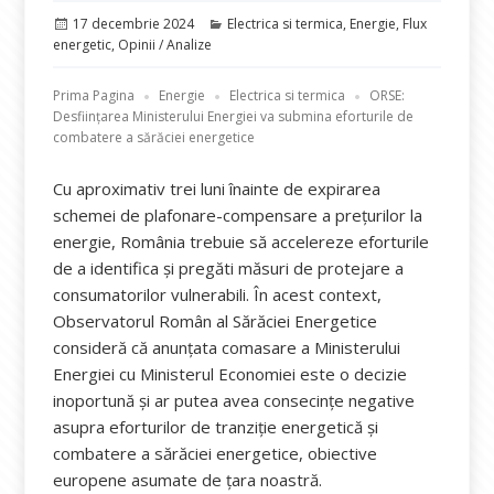
Publicat
Categorii
17 decembrie 2024
Electrica si termica
,
Energie
,
Flux
pe
energetic
,
Opinii / Analize
Prima Pagina
Energie
Electrica si termica
ORSE:
Desființarea Ministerului Energiei va submina eforturile de
combatere a sărăciei energetice
Cu aproximativ trei luni înainte de expirarea
schemei de plafonare-compensare a prețurilor la
energie, România trebuie să accelereze eforturile
de a identifica și pregăti măsuri de protejare a
consumatorilor vulnerabili. În acest context,
Observatorul Român al Sărăciei Energetice
consideră că anunțata comasare a Ministerului
Energiei cu Ministerul Economiei este o decizie
inoportună și ar putea avea consecințe negative
asupra eforturilor de tranziție energetică și
combatere a sărăciei energetice, obiective
europene asumate de țara noastră.