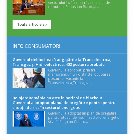
sectorului încălzirii și răcirii, inițiat de
deputatul Sebastian Burduja...
Toate articolele
INFO
CONSUMATORI
Guvernul deblochează angajările la Transelectrica,
Transgaz și Hidroelectrica: 402 posturi aprobate
Guvernul a aprobat, prin trei
memorandumuri distincte, ocuparea
posturilor vacante la
Transelectrica,Transgaz ...
Bolojan: România nu este în pericol de blackout.
Guvernul a adoptat planul de pregătire pentru pentru
situații de risc în sectorul energetic
Guvernul a adoptat un plan de pregătire
pentru situații de risc în sectorul energetic
și va înființa un Centru...