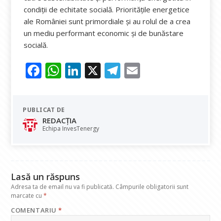
condiții de echitate socială. Prioritățile energetice
ale României sunt primordiale și au rolul de a crea
un mediu performant economic și de bunăstare
socială.
F
W
Li
X
T
E
ac
h
n
el
m
e
at
k
e
ai
PUBLICAT DE
b
s
e
gr
l
REDACȚIA
o
A
dI
a
Echipa InvesTenergy
o
p
n
m
k
p
Lasă un răspuns
Adresa ta de email nu va fi publicată.
Câmpurile obligatorii sunt
marcate cu
*
COMENTARIU
*