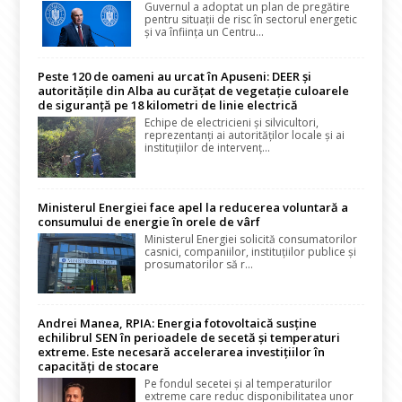
Guvernul a adoptat un plan de pregătire
pentru situații de risc în sectorul energetic
și va înființa un Centru...
Peste 120 de oameni au urcat în Apuseni: DEER și
autoritățile din Alba au curățat de vegetație culoarele
de siguranță pe 18 kilometri de linie electrică
Echipe de electricieni și silvicultori,
reprezentanți ai autorităților locale și ai
instituțiilor de intervenț...
Ministerul Energiei face apel la reducerea voluntară a
consumului de energie în orele de vârf
Ministerul Energiei solicită consumatorilor
casnici, companiilor, instituțiilor publice și
prosumatorilor să r...
Andrei Manea, RPIA: Energia fotovoltaică susține
echilibrul SEN în perioadele de secetă și temperaturi
extreme. Este necesară accelerarea investițiilor în
capacități de stocare
Pe fondul secetei și al temperaturilor
extreme care reduc disponibilitatea unor