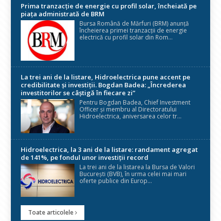
Prima tranzacție de energie cu profil solar, încheiată pe
piața administrată de BRM
Bursa Română de Mărfuri (BRM) anunță
încheierea primei tranzacții de energie
electrică cu profil solar din Rom...
La trei ani de la listare, Hidroelectrica pune accent pe
credibilitate și investiții. Bogdan Badea: „Încrederea
investitorilor se câștigă în fiecare zi”
Pentru Bogdan Badea, Chief Investment
Officer și membru al Directoratului
Hidroelectrica, aniversarea celor tr...
Hidroelectrica, la 3 ani de la listare: randament agregat
de 141%, pe fondul unor investiții record
La trei ani de la listarea la Bursa de Valori
București (BVB), în urma celei mai mari
oferte publice din Europ...
Toate articolele