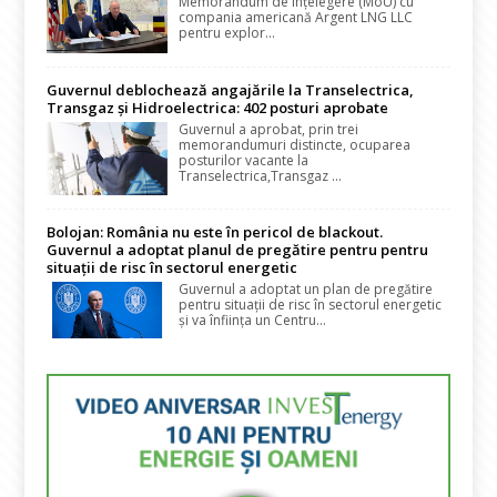
Memorandum de Înțelegere (MoU) cu
compania americană Argent LNG LLC
pentru explor...
Guvernul deblochează angajările la Transelectrica,
Transgaz și Hidroelectrica: 402 posturi aprobate
Guvernul a aprobat, prin trei
memorandumuri distincte, ocuparea
posturilor vacante la
Transelectrica,Transgaz ...
Bolojan: România nu este în pericol de blackout.
Guvernul a adoptat planul de pregătire pentru pentru
situații de risc în sectorul energetic
Guvernul a adoptat un plan de pregătire
pentru situații de risc în sectorul energetic
și va înființa un Centru...