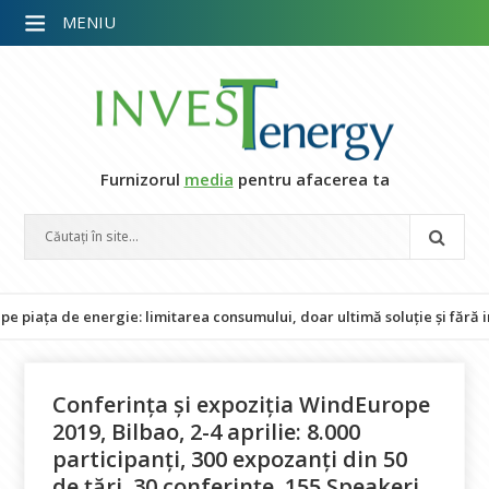
MENIU
Furnizorul
media
pentru afacerea ta
 de energie: limitarea consumului, doar ultimă soluție și fără impact 
Conferința și expoziția WindEurope
2019, Bilbao, 2-4 aprilie: 8.000
participanți, 300 expozanți din 50
de țări, 30 conferințe, 155 Speakeri