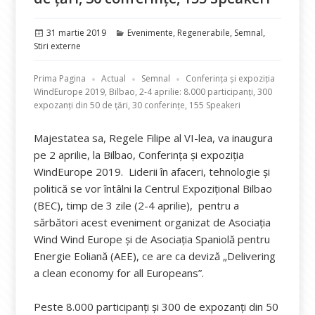
Publicat
Categorii
31 martie 2019
Evenimente
,
Regenerabile
,
Semnal
,
pe
Stiri externe
Prima Pagina
Actual
Semnal
Conferința și expoziția
WindEurope 2019, Bilbao, 2-4 aprilie: 8.000 participanți, 300
expozanți din 50 de țări, 30 conferințe, 155 Speakeri
Majestatea sa, Regele Filipe al VI-lea, va inaugura
pe 2 aprilie, la Bilbao, Conferința și expoziția
WindEurope 2019. Liderii în afaceri, tehnologie și
politică se vor întâlni la Centrul Expozițional Bilbao
(BEC), timp de 3 zile (2-4 aprilie), pentru a
sărbători acest eveniment organizat de Asociația
Wind Wind Europe și de Asociația Spaniolă pentru
Energie Eoliană (AEE), ce are ca deviză „Delivering
a clean economy for all Europeans”.
Peste 8.000 participanți și 300 de expozanți din 50