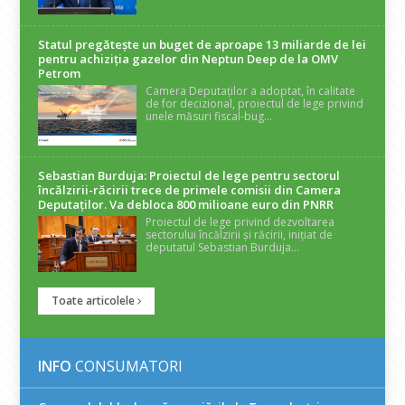
Statul pregătește un buget de aproape 13 miliarde de lei
pentru achiziția gazelor din Neptun Deep de la OMV
Petrom
Camera Deputaților a adoptat, în calitate
de for decizional, proiectul de lege privind
unele măsuri fiscal-bug...
Sebastian Burduja: Proiectul de lege pentru sectorul
încălzirii-răcirii trece de primele comisii din Camera
Deputaților. Va debloca 800 milioane euro din PNRR
Proiectul de lege privind dezvoltarea
sectorului încălzirii și răcirii, inițiat de
deputatul Sebastian Burduja...
Toate articolele
INFO
CONSUMATORI