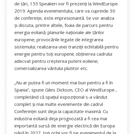
de țări, 155 Speakeri vor fi prezenți la WindEurope
2019. Agenda evenimentului, care va cuprinde 30
de conferințe, este impresionantă. Se vor analiza
și discuta, printre altele, foaia de parcurs pentru
energia eoliană; planurile naționale ale țărilor
europene; provocările legate de integrarea
sistemului; realizarea unei tranziții echitabilă pentru
energie pentru toți europenii; obținerea cadrului
adecvat pentru creșterea puterii eoliene;
comercializarea vântului plutitor etc.
„Nu ar putea fi un moment mai bun pentru a fi în
Spania”, spune Giles Dickson, CEO al WindEurope ,
completând că spațiul expozițional s-a vândut
complet și mai multe evenimente din cadrul
Conferinței sunt deja la capacitate maximă. Cu
industria eoliană deja prognozată a fi cea mai
importantă sursă de energie electrică din Europa
până în 2027, toți ochii vor fi pe evenimentul de la