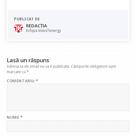
ac
h
n
el
m
e
at
k
e
ai
PUBLICAT DE
b
s
e
gr
l
REDACȚIA
o
A
dI
a
Echipa InvesTenergy
o
p
n
m
k
p
Lasă un răspuns
Adresa ta de email nu va fi publicată.
Câmpurile obligatorii sunt
marcate cu
*
COMENTARIU
*
NUME
*