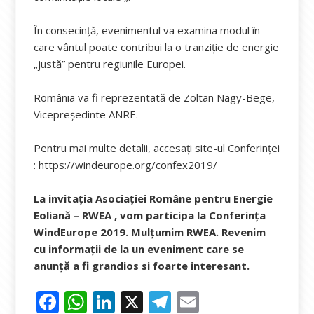
În consecință, evenimentul va examina modul în
care vântul poate contribui la o tranziție de energie
„justă” pentru regiunile Europei.
România va fi reprezentată de Zoltan Nagy-Bege,
Vicepreședinte ANRE.
Pentru mai multe detalii, accesați site-ul Conferinței
:
https://windeurope.org/confex2019/
La invitația Asociației Române pentru Energie
Eoliană – RWEA
, vom participa la Conferința
WindEurope 2019. Mulțumim RWEA. Revenim
cu informații de la un eveniment care se
anunță a fi grandios si foarte interesant.
F
W
Li
X
T
E