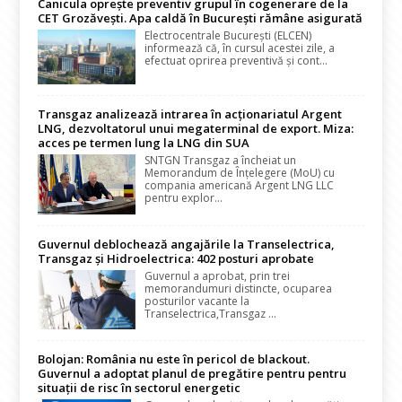
Canicula oprește preventiv grupul în cogenerare de la
CET Grozăvești. Apa caldă în București rămâne asigurată
Electrocentrale București (ELCEN)
informează că, în cursul acestei zile, a
efectuat oprirea preventivă și cont...
Transgaz analizează intrarea în acționariatul Argent
LNG, dezvoltatorul unui megaterminal de export. Miza:
acces pe termen lung la LNG din SUA
SNTGN Transgaz a încheiat un
Memorandum de Înțelegere (MoU) cu
compania americană Argent LNG LLC
pentru explor...
Guvernul deblochează angajările la Transelectrica,
Transgaz și Hidroelectrica: 402 posturi aprobate
Guvernul a aprobat, prin trei
memorandumuri distincte, ocuparea
posturilor vacante la
Transelectrica,Transgaz ...
Bolojan: România nu este în pericol de blackout.
Guvernul a adoptat planul de pregătire pentru pentru
situații de risc în sectorul energetic