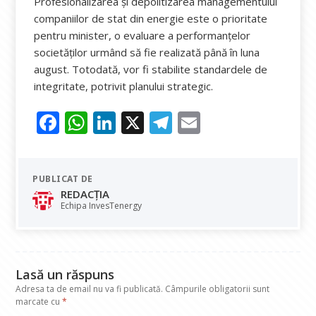
Profesionalizarea și depolitizarea managementului
companiilor de stat din energie este o prioritate
pentru minister, o evaluare a performanțelor
societăților urmând să fie realizată până în luna
august. Totodată, vor fi stabilite standardele de
integritate, potrivit planului strategic.
F
W
Li
X
T
E
ac
h
n
el
m
e
at
k
e
ai
PUBLICAT DE
b
s
e
gr
l
REDACȚIA
o
A
dI
a
Echipa InvesTenergy
o
p
n
m
k
p
Lasă un răspuns
Adresa ta de email nu va fi publicată.
Câmpurile obligatorii sunt
marcate cu
*