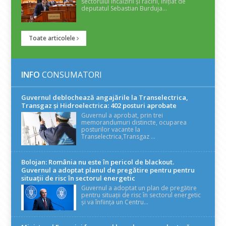
sectorului încălzirii și răcirii, inițiat de
deputatul Sebastian Burduja...
Toate articolele
INFO
CONSUMATORI
Guvernul deblochează angajările la Transelectrica,
Transgaz și Hidroelectrica: 402 posturi aprobate
Guvernul a aprobat, prin trei
memorandumuri distincte, ocuparea
posturilor vacante la
Transelectrica,Transgaz ...
Bolojan: România nu este în pericol de blackout.
Guvernul a adoptat planul de pregătire pentru pentru
situații de risc în sectorul energetic
Guvernul a adoptat un plan de pregătire
pentru situații de risc în sectorul energetic
și va înființa un Centru...