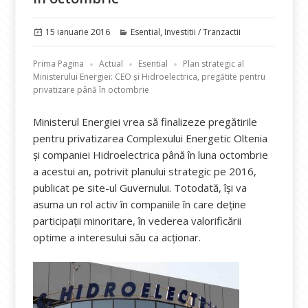
Publicat
Categorii
15 ianuarie 2016
Esential
,
Investitii / Tranzactii
pe
Prima Pagina
Actual
Esential
Plan strategic al
Ministerului Energiei: CEO și Hidroelectrica, pregătite pentru
privatizare până în octombrie
Ministerul Energiei vrea să finalizeze pregătirile
pentru privatizarea Complexului Energetic Oltenia
și companiei Hidroelectrica până în luna octombrie
a acestui an, potrivit planului strategic pe 2016,
publicat pe site-ul Guvernului. Totodată, își va
asuma un rol activ în companiile în care deține
participații minoritare, în vederea valorificării
optime a interesului său ca acționar.