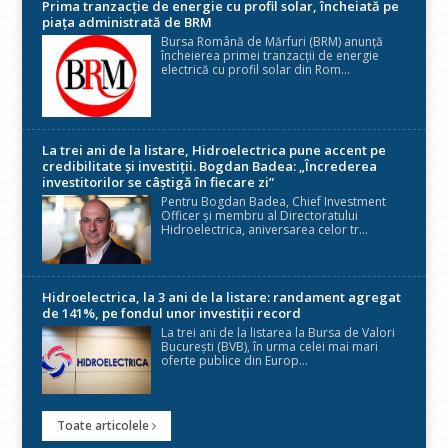
Prima tranzacție de energie cu profil solar, încheiată pe
piața administrată de BRM
Bursa Română de Mărfuri (BRM) anunță
încheierea primei tranzacții de energie
electrică cu profil solar din Rom...
La trei ani de la listare, Hidroelectrica pune accent pe
credibilitate și investiții. Bogdan Badea: „Încrederea
investitorilor se câștigă în fiecare zi”
Pentru Bogdan Badea, Chief Investment
Officer și membru al Directoratului
Hidroelectrica, aniversarea celor tr...
Hidroelectrica, la 3 ani de la listare: randament agregat
de 141%, pe fondul unor investiții record
La trei ani de la listarea la Bursa de Valori
București (BVB), în urma celei mai mari
oferte publice din Europ...
Toate articolele