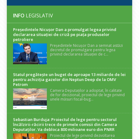
INFO
LEGISLATIV
Președintele Nicuşor Dan a promulgat legea privind
declararea situaţiei de criză pe piaţa produselor
petroliere
Președintele Nicușor Dan a semnat astăzi
decretul de promulgare pentru legea
privind declararea situației de c...
Statul pregătește un buget de aproape 13 miliarde de lei
pentru achiziția gazelor din Neptun Deep de la OMV
Petrom
Camera Deputaților a adoptat, în calitate
de for decizional, proiectul de lege privind
unele măsuri fiscal-bug...
Sebastian Burduja: Proiectul de lege pentru sectorul
încălzirii-răcirii trece de primele comisii din Camera
Deputaților. Va debloca 800 milioane euro din PNRR
Proiectul de lege privind dezvoltarea