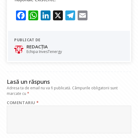
F
W
Li
X
T
E
ac
h
n
el
m
e
at
k
e
ai
PUBLICAT DE
b
s
e
gr
l
REDACȚIA
o
A
dI
a
Echipa InvesTenergy
o
p
n
m
k
p
Lasă un răspuns
Adresa ta de email nu va fi publicată.
Câmpurile obligatorii sunt
marcate cu
*
COMENTARIU
*