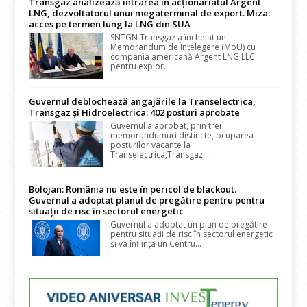
Transgaz analizează intrarea în acționariatul Argent
LNG, dezvoltatorul unui megaterminal de export. Miza:
acces pe termen lung la LNG din SUA
SNTGN Transgaz a încheiat un
Memorandum de Înțelegere (MoU) cu
compania americană Argent LNG LLC
pentru explor...
Guvernul deblochează angajările la Transelectrica,
Transgaz și Hidroelectrica: 402 posturi aprobate
Guvernul a aprobat, prin trei
memorandumuri distincte, ocuparea
posturilor vacante la
Transelectrica,Transgaz ...
Bolojan: România nu este în pericol de blackout.
Guvernul a adoptat planul de pregătire pentru pentru
situații de risc în sectorul energetic
Guvernul a adoptat un plan de pregătire
pentru situații de risc în sectorul energetic
și va înființa un Centru...