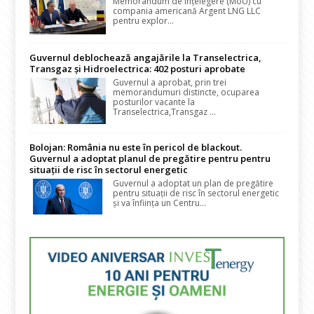
Memorandum de Înțelegere (MoU) cu
compania americană Argent LNG LLC
pentru explor...
Guvernul deblochează angajările la Transelectrica,
Transgaz și Hidroelectrica: 402 posturi aprobate
Guvernul a aprobat, prin trei
memorandumuri distincte, ocuparea
posturilor vacante la
Transelectrica,Transgaz ...
Bolojan: România nu este în pericol de blackout.
Guvernul a adoptat planul de pregătire pentru pentru
situații de risc în sectorul energetic
Guvernul a adoptat un plan de pregătire
pentru situații de risc în sectorul energetic
și va înființa un Centru...