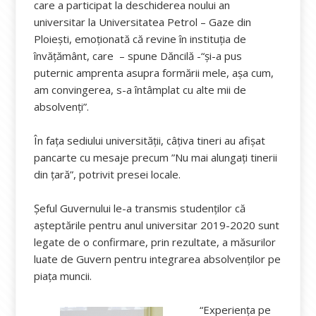
care a participat la deschiderea noului an
universitar la Universitatea Petrol – Gaze din
Ploiești, emoționată că revine în instituția de
învățământ, care – spune Dăncilă -“și-a pus
puternic amprenta asupra formării mele, așa cum,
am convingerea, s-a întâmplat cu alte mii de
absolvenți”.
În faţa sediului universităţii, câţiva tineri au afişat
pancarte cu mesaje precum ”Nu mai alungaţi tinerii
din țară”, potrivit presei locale.
Șeful Guvernului le-a transmis studenților că
așteptările pentru anul universitar 2019-2020 sunt
legate de o confirmare, prin rezultate, a măsurilor
luate de Guvern pentru integrarea absolvenților pe
piața muncii.
“Experiența pe