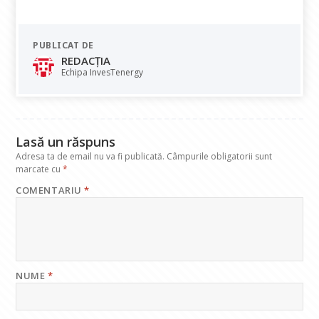
ac
h
n
el
m
e
at
k
e
ai
PUBLICAT DE
b
s
e
gr
l
REDACȚIA
o
A
dI
a
Echipa InvesTenergy
o
p
n
m
k
p
Lasă un răspuns
Adresa ta de email nu va fi publicată.
Câmpurile obligatorii sunt
marcate cu
*
COMENTARIU
*
NUME
*