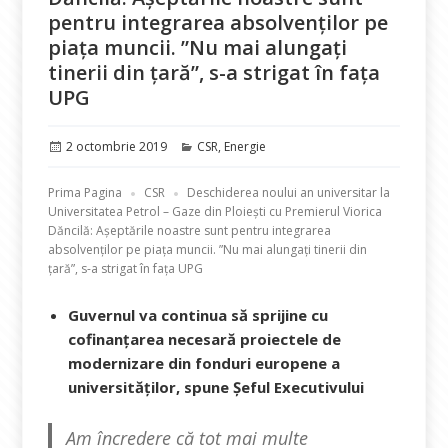
pentru integrarea absolvenților pe
piața muncii. ”Nu mai alungaţi
tinerii din țară”, s-a strigat în fața
UPG
Publicat
Categorii
2 octombrie 2019
CSR
,
Energie
pe
Prima Pagina
CSR
Deschiderea noului an universitar la
Universitatea Petrol – Gaze din Ploiești cu Premierul Viorica
Dăncilă: Așeptările noastre sunt pentru integrarea
absolvenților pe piața muncii. ”Nu mai alungaţi tinerii din
țară”, s-a strigat în fața UPG
Guvernul va continua să sprijine cu
cofinanțarea necesară proiectele de
modernizare din fonduri europene a
universităților, spune Șeful Executivului
Am încredere că tot mai multe