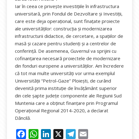
Iar în ceea ce privește investițiile în infrastructura
universitară, prin Fondul de Dezvoltare și Investiții,
care este deja operațional, sunt finațate proiecte
ale universităților: construcția și modernizarea
infrastructurii didactice, de cercetare, a spațiilor de
masă și cazare pentru studenți și a centrelor de
conferință. De asemenea, Guvernul va sprijini cu
cofinanțarea necesară proiectele de modernizare
din fonduri europene a universităților. Am încredere
că tot mai multe universități vor urma exemplul
Universității “Petrol-Gaze” Ploiești, de curând
devenită prima instituție de învățământ superior
din cele șapte județe componente ale Regiunii Sud
Muntenia care a obținut finanțare prin Programul
Operațional Regional 2014-2020, a declarat
Dăncilă.
F
W
Li
X
T
E