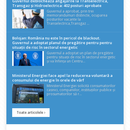
Guvernul deblochează angajările la Transelectrica,
Transgaz și Hidroelectrica: 402 posturi aprobate
Guvernul a aprobat, prin trei
memorandumuri distincte, ocuparea
posturilor vacante la
Transelectrica,Transgaz ...
Bolojan: România nu este în pericol de blackout.
Guvernul a adoptat planul de pregătire pentru pentru
situații de risc în sectorul energetic
Guvernul a adoptat un plan de pregătire
pentru situații de risc în sectorul energetic
și va înființa un Centru...
Ministerul Energiei face apel la reducerea voluntară a
consumului de energie în orele de vârf
Ministerul Energiei solicită consumatorilor
casnici, companiilor, instituțiilor publice și
prosumatorilor să r...
Toate articolele