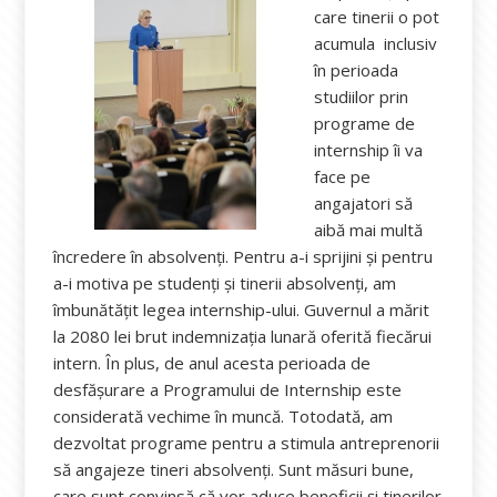
care tinerii o pot
acumula inclusiv
în perioada
studiilor prin
programe de
internship îi va
face pe
angajatori să
aibă mai multă
încredere în absolvenți. Pentru a-i sprijini și pentru
a-i motiva pe studenți și tinerii absolvenți, am
îmbunătățit legea internship-ului. Guvernul a mărit
la 2080 lei brut indemnizația lunară oferită fiecărui
intern. În plus, de anul acesta perioada de
desfășurare a Programului de Internship este
considerată vechime în muncă. Totodată, am
dezvoltat programe pentru a stimula antreprenorii
să angajeze tineri absolvenți. Sunt măsuri bune,
care sunt convinsă că vor aduce beneficii și tinerilor