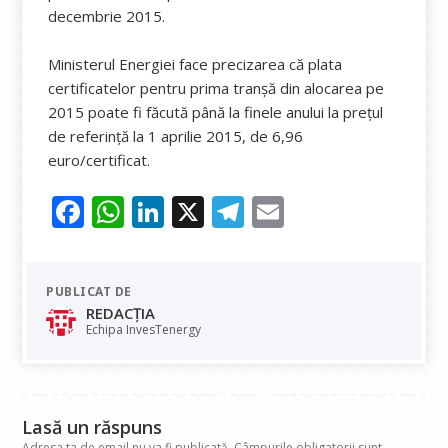
decembrie 2015.
Ministerul Energiei face precizarea că plata
certificatelor pentru prima tranșă din alocarea pe
2015 poate fi făcută până la finele anului la prețul
de referință la 1 aprilie 2015, de 6,96
euro/certificat.
F
W
Li
X
T
E
ac
h
n
el
m
e
at
k
e
ai
PUBLICAT DE
b
s
e
gr
l
REDACȚIA
o
A
dI
a
Echipa InvesTenergy
o
p
n
m
k
p
Lasă un răspuns
Adresa ta de email nu va fi publicată.
Câmpurile obligatorii sunt