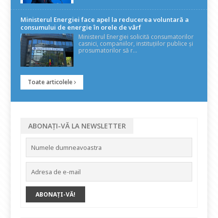
Ministerul Energiei face apel la reducerea voluntară a
consumului de energie în orele de vârf
Ministerul Energiei solicită consumatorilor
casnici, companiilor, instituțiilor publice și
prosumatorilor să r...
Toate articolele
ABONAȚI-VĂ LA NEWSLETTER