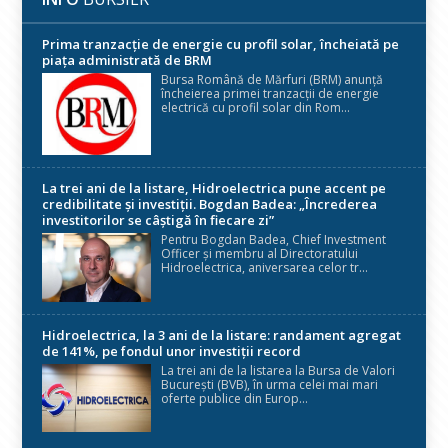
Prima tranzacție de energie cu profil solar, încheiată pe
piața administrată de BRM
Bursa Română de Mărfuri (BRM) anunță
încheierea primei tranzacții de energie
electrică cu profil solar din Rom...
La trei ani de la listare, Hidroelectrica pune accent pe
credibilitate și investiții. Bogdan Badea: „Încrederea
investitorilor se câștigă în fiecare zi”
Pentru Bogdan Badea, Chief Investment
Officer și membru al Directoratului
Hidroelectrica, aniversarea celor tr...
Hidroelectrica, la 3 ani de la listare: randament agregat
de 141%, pe fondul unor investiții record
La trei ani de la listarea la Bursa de Valori
București (BVB), în urma celei mai mari
oferte publice din Europ...