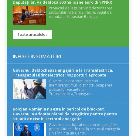
Deputaților. Va debloca 800 milioane euro din PNRR
Proiectul de lege privind dezvoltarea
sectorului încălzirii și răcirii, inițiat de
deputatul Sebastian Burduja...
Toate articolele
INFO
CONSUMATORI
Guvernul deblochează angajările la Transelectrica,
Transgaz și Hidroelectrica: 402 posturi aprobate
Guvernul a aprobat, prin trei
memorandumuri distincte, ocuparea
posturilor vacante la
Transelectrica,Transgaz ...
Bolojan: România nu este în pericol de blackout.
Guvernul a adoptat planul de pregătire pentru pentru
situații de risc în sectorul energetic
Guvernul a adoptat un plan de pregătire
pentru situații de risc în sectorul energetic
și va înființa un Centru...