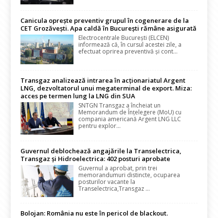
Canicula oprește preventiv grupul în cogenerare de la
CET Grozăvești. Apa caldă în București rămâne asigurată
Electrocentrale București (ELCEN)
informează că, în cursul acestei zile, a
efectuat oprirea preventivă și cont...
Transgaz analizează intrarea în acționariatul Argent
LNG, dezvoltatorul unui megaterminal de export. Miza:
acces pe termen lung la LNG din SUA
SNTGN Transgaz a încheiat un
Memorandum de Înțelegere (MoU) cu
compania americană Argent LNG LLC
pentru explor...
Guvernul deblochează angajările la Transelectrica,
Transgaz și Hidroelectrica: 402 posturi aprobate
Guvernul a aprobat, prin trei
memorandumuri distincte, ocuparea
posturilor vacante la
Transelectrica,Transgaz ...
Bolojan: România nu este în pericol de blackout.