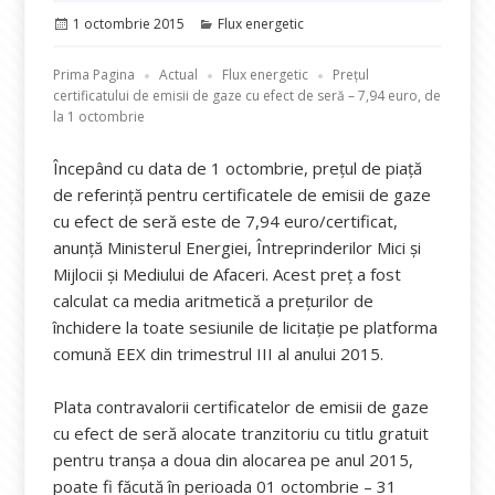
Publicat
Categorii
1 octombrie 2015
Flux energetic
pe
Prima Pagina
Actual
Flux energetic
Prețul
certificatului de emisii de gaze cu efect de seră – 7,94 euro, de
la 1 octombrie
Începând cu data de 1 octombrie, prețul de piață
de referință pentru certificatele de emisii de gaze
cu efect de seră este de 7,94 euro/certificat,
anunță Ministerul Energiei, Întreprinderilor Mici și
Mijlocii și Mediului de Afaceri. Acest preț a fost
calculat ca media aritmetică a prețurilor de
închidere la toate sesiunile de licitație pe platforma
comună EEX din trimestrul III al anului 2015.
Plata contravalorii certificatelor de emisii de gaze
cu efect de seră alocate tranzitoriu cu titlu gratuit
pentru tranșa a doua din alocarea pe anul 2015,
poate fi făcută în perioada 01 octombrie – 31