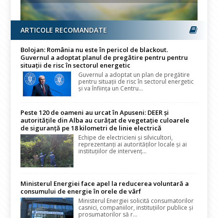
ARTICOLE RECOMANDATE
Bolojan: România nu este în pericol de blackout.
Guvernul a adoptat planul de pregătire pentru pentru
situații de risc în sectorul energetic
Guvernul a adoptat un plan de pregătire
pentru situații de risc în sectorul energetic
și va înființa un Centru...
Peste 120 de oameni au urcat în Apuseni: DEER și
autoritățile din Alba au curățat de vegetație culoarele
de siguranță pe 18 kilometri de linie electrică
Echipe de electricieni și silvicultori,
reprezentanți ai autorităților locale și ai
instituțiilor de intervenț...
Ministerul Energiei face apel la reducerea voluntară a
consumului de energie în orele de vârf
Ministerul Energiei solicită consumatorilor
casnici, companiilor, instituțiilor publice și
prosumatorilor să r...