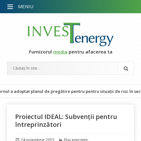
MENIU
Furnizorul
media
pentru afacerea ta
a adoptat planul de pregătire pentru pentru situații de risc în sectoru
Proiectul IDEAL: Subvenții pentru
întreprinzători
Publicat
Categorii
24 noiembrie 2015
Flux energetic