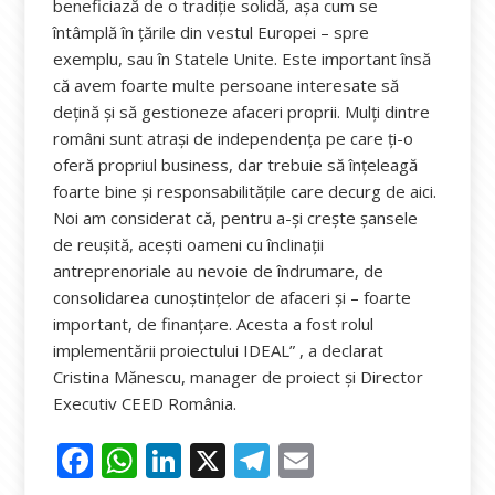
beneficiază de o tradiţie solidă, aşa cum se
întâmplă în ţările din vestul Europei – spre
exemplu, sau în Statele Unite. Este important însă
că avem foarte multe persoane interesate să
deţină şi să gestioneze afaceri proprii. Mulţi dintre
români sunt atraşi de independenţa pe care ţi-o
oferă propriul business, dar trebuie să înţeleagă
foarte bine şi responsabilităţile care decurg de aici.
Noi am considerat că, pentru a-şi creşte şansele
de reuşită, aceşti oameni cu înclinaţii
antreprenoriale au nevoie de îndrumare, de
consolidarea cunoştinţelor de afaceri şi – foarte
important, de finanţare. Acesta a fost rolul
implementării proiectului IDEAL” , a declarat
Cristina Mănescu, manager de proiect şi Director
Executiv CEED România.
F
W
Li
X
T
E