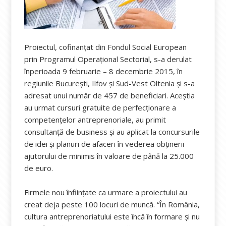
Proiectul, cofinanţat din Fondul Social European
prin Programul Operaţional Sectorial, s-a derulat
înperioada 9 februarie – 8 decembrie 2015, în
regiunile Bucureşti, Ilfov şi Sud-Vest Oltenia şi s-a
adresat unui număr de 457 de beneficiari. Aceștia
au urmat cursuri gratuite de perfecţionare a
competenţelor antreprenoriale, au primit
consultanţă de business şi au aplicat la concursurile
de idei şi planuri de afaceri în vederea obţinerii
ajutorului de minimis în valoare de până la 25.000
de euro.
Firmele nou înființate ca urmare a proiectului au
creat deja peste 100 locuri de muncă. “În România,
cultura antreprenoriatului este încă în formare şi nu