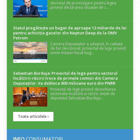
decretul de promulgare pentru legea
privind declararea situației de c...
Statul pregătește un buget de aproape 13 miliarde de lei
pentru achiziția gazelor din Neptun Deep de la OMV
Petrom
Camera Deputaților a adoptat, în calitate
de for decizional, proiectul de lege privind
unele măsuri fiscal-bug...
Sebastian Burduja: Proiectul de lege pentru sectorul
încălzirii-răcirii trece de primele comisii din Camera
Deputaților. Va debloca 800 milioane euro din PNRR
Proiectul de lege privind dezvoltarea
sectorului încălzirii și răcirii, inițiat de
deputatul Sebastian Burduja...
Toate articolele
INFO
CONSUMATORI