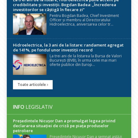
credibilitate și investiții. Bogdan Badea: „Încrederea
investitorilor se câștigă în fiecare zi”
Pentru Bogdan Badea, Chief Investment
Officer și membru al Directoratului
Hidroelectrica, aniversarea celor tr...
Hidroelectrica, la 3 ani de la listare: randament agregat
de 141%, pe fondul unor investiții record
La trei ani de la listarea la Bursa de Valori
București (BVB), în urma celei mai mari
oferte publice din Europ...
Toate articolele
INFO
LEGISLATIV
Președintele Nicuşor Dan a promulgat legea privind
declararea situaţiei de criză pe piaţa produselor
petroliere
Președintele Nicușor Dan a semnat astăzi