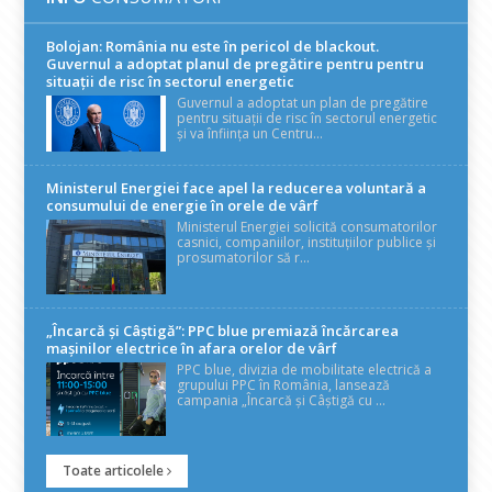
Bolojan: România nu este în pericol de blackout.
Guvernul a adoptat planul de pregătire pentru pentru
situații de risc în sectorul energetic
Guvernul a adoptat un plan de pregătire
pentru situații de risc în sectorul energetic
și va înființa un Centru...
Ministerul Energiei face apel la reducerea voluntară a
consumului de energie în orele de vârf
Ministerul Energiei solicită consumatorilor
casnici, companiilor, instituțiilor publice și
prosumatorilor să r...
„Încarcă și Câștigă”: PPC blue premiază încărcarea
mașinilor electrice în afara orelor de vârf
PPC blue, divizia de mobilitate electrică a
grupului PPC în România, lansează
campania „Încarcă și Câștigă cu ...
Toate articolele