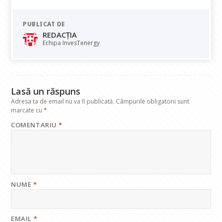
ac
h
n
el
m
e
at
k
e
ai
PUBLICAT DE
b
s
e
gr
l
REDACȚIA
o
A
dI
a
Echipa InvesTenergy
o
p
n
m
k
p
Lasă un răspuns
Adresa ta de email nu va fi publicată.
Câmpurile obligatorii sunt
marcate cu
*
COMENTARIU
*
NUME
*
EMAIL
*