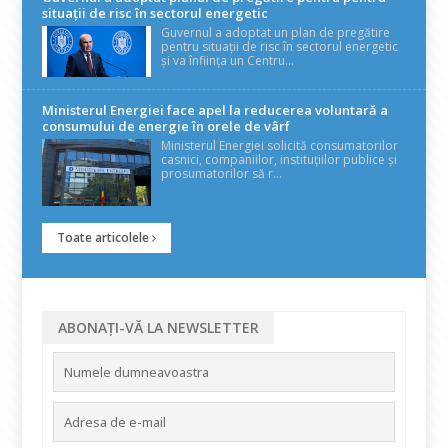
situații de risc în sectorul energetic
Guvernul a adoptat un plan de pregătire
pentru situații de risc în sectorul energetic
și va înființa un Centru...
Ministerul Energiei face apel la reducerea voluntară a
consumului de energie în orele de vârf
Ministerul Energiei solicită consumatorilor
casnici, companiilor, instituțiilor publice și
prosumatorilor să r...
Toate articolele
ABONAȚI-VĂ LA NEWSLETTER