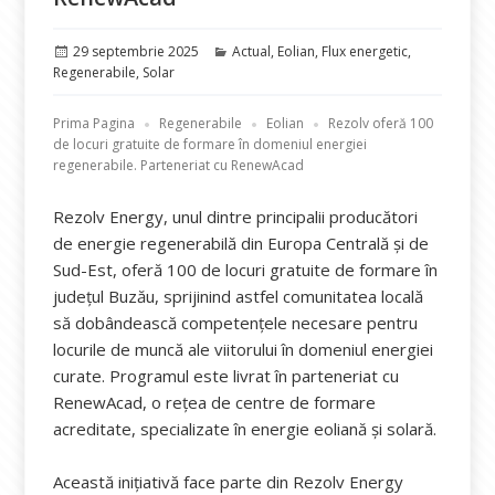
Publicat
Categorii
29 septembrie 2025
Actual
,
Eolian
,
Flux energetic
,
pe
Regenerabile
,
Solar
Prima Pagina
Regenerabile
Eolian
Rezolv oferă 100
de locuri gratuite de formare în domeniul energiei
regenerabile. Parteneriat cu RenewAcad
Rezolv Energy, unul dintre principalii producători
de energie regenerabilă din Europa Centrală și de
Sud-Est, oferă 100 de locuri gratuite de formare în
județul Buzău, sprijinind astfel comunitatea locală
să dobândească competențele necesare pentru
locurile de muncă ale viitorului în domeniul energiei
curate. Programul este livrat în parteneriat cu
RenewAcad, o rețea de centre de formare
acreditate, specializate în energie eoliană și solară.
Această inițiativă face parte din Rezolv Energy