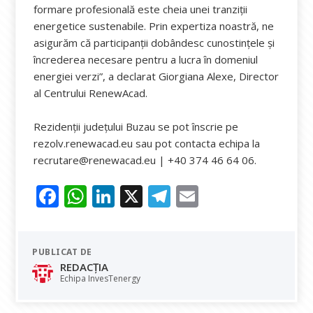
formare profesională este cheia unei tranziții
energetice sustenabile. Prin expertiza noastră, ne
asigurăm că participanții dobândesc cunostințele și
încrederea necesare pentru a lucra în domeniul
energiei verzi”, a declarat Giorgiana Alexe, Director
al Centrului RenewAcad.
Rezidenții județului Buzau se pot înscrie pe
rezolv.renewacad.eu sau pot contacta echipa la
recrutare@renewacad.eu | +40 374 46 64 06.
F
W
Li
X
T
E
ac
h
n
el
m
e
at
k
e
ai
PUBLICAT DE
b
s
e
gr
l
REDACȚIA
o
A
dI
a
Echipa InvesTenergy
o
p
n
m