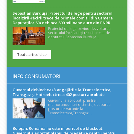
Sebastian Burduja: Proiectul de lege pentru sectorul
încălzirii-răcirii trece de primele comisii din Camera
Deputaților. Va debloca 800 milioane euro din PNRR
Proiectul de lege privind dezvoltarea
sectorului încălzirii și răcirii, inițiat de
deputatul Sebastian Burduja...
Toate articolele
INFO
CONSUMATORI
Guvernul deblochează angajările la Transelectrica,
Transgaz și Hidroelectrica: 402 posturi aprobate
Guvernul a aprobat, prin trei
memorandumuri distincte, ocuparea
posturilor vacante la
Transelectrica,Transgaz ...
Bolojan: România nu este în pericol de blackout.
Guvernul a adoptat planul de pregătire pentru pentru