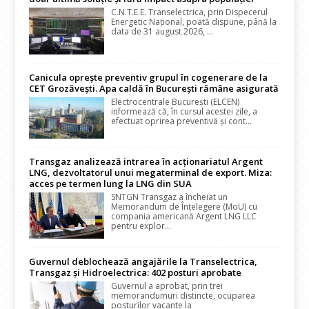
C.N.T.E.E. Transelectrica, prin Dispecerul
Energetic Național, poată dispune, până la
data de 31 august 2026, ...
Canicula oprește preventiv grupul în cogenerare de la
CET Grozăvești. Apa caldă în București rămâne asigurată
Electrocentrale București (ELCEN)
informează că, în cursul acestei zile, a
efectuat oprirea preventivă și cont...
Transgaz analizează intrarea în acționariatul Argent
LNG, dezvoltatorul unui megaterminal de export. Miza:
acces pe termen lung la LNG din SUA
SNTGN Transgaz a încheiat un
Memorandum de Înțelegere (MoU) cu
compania americană Argent LNG LLC
pentru explor...
Guvernul deblochează angajările la Transelectrica,
Transgaz și Hidroelectrica: 402 posturi aprobate
Guvernul a aprobat, prin trei
memorandumuri distincte, ocuparea
posturilor vacante la