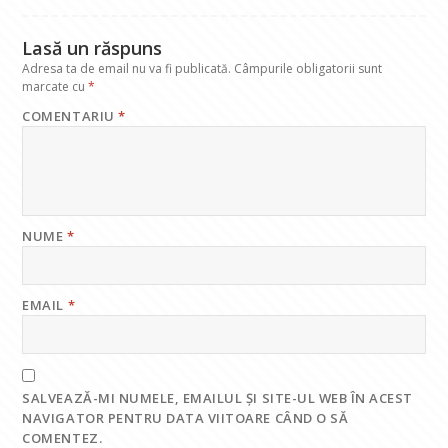
k
p
Lasă un răspuns
Adresa ta de email nu va fi publicată.
Câmpurile obligatorii sunt
marcate cu
*
COMENTARIU
*
NUME
*
EMAIL
*
SALVEAZĂ-MI NUMELE, EMAILUL ȘI SITE-UL WEB ÎN ACEST
NAVIGATOR PENTRU DATA VIITOARE CÂND O SĂ
COMENTEZ.