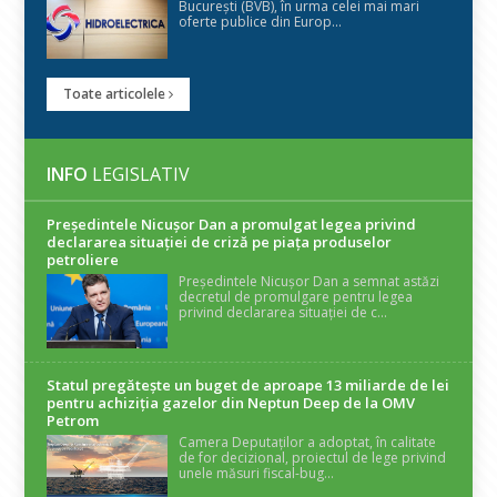
București (BVB), în urma celei mai mari
oferte publice din Europ...
Toate articolele
INFO
LEGISLATIV
Președintele Nicuşor Dan a promulgat legea privind
declararea situaţiei de criză pe piaţa produselor
petroliere
Președintele Nicușor Dan a semnat astăzi
decretul de promulgare pentru legea
privind declararea situației de c...
Statul pregătește un buget de aproape 13 miliarde de lei
pentru achiziția gazelor din Neptun Deep de la OMV
Petrom
Camera Deputaților a adoptat, în calitate
de for decizional, proiectul de lege privind
unele măsuri fiscal-bug...