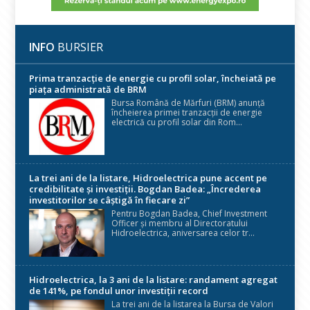
INFO
BURSIER
Prima tranzacție de energie cu profil solar, încheiată pe
piața administrată de BRM
Bursa Română de Mărfuri (BRM) anunță
încheierea primei tranzacții de energie
electrică cu profil solar din Rom...
La trei ani de la listare, Hidroelectrica pune accent pe
credibilitate și investiții. Bogdan Badea: „Încrederea
investitorilor se câștigă în fiecare zi”
Pentru Bogdan Badea, Chief Investment
Officer și membru al Directoratului
Hidroelectrica, aniversarea celor tr...
Hidroelectrica, la 3 ani de la listare: randament agregat
de 141%, pe fondul unor investiții record
La trei ani de la listarea la Bursa de Valori