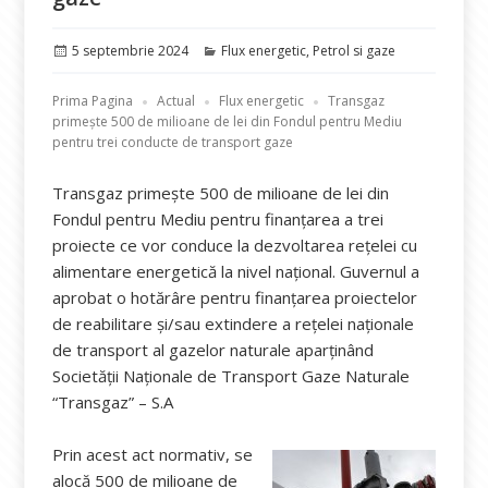
Publicat
Categorii
5 septembrie 2024
Flux energetic
,
Petrol si gaze
pe
Prima Pagina
Actual
Flux energetic
Transgaz
primește 500 de milioane de lei din Fondul pentru Mediu
pentru trei conducte de transport gaze
Transgaz primește 500 de milioane de lei din
Fondul pentru Mediu pentru finanțarea a trei
proiecte ce vor conduce la dezvoltarea rețelei cu
alimentare energetică la nivel național. Guvernul a
aprobat o hotărâre pentru finanțarea proiectelor
de reabilitare și/sau extindere a rețelei naționale
de transport al gazelor naturale aparținând
Societății Naționale de Transport Gaze Naturale
“Transgaz” – S.A
Prin acest act normativ, se
alocă 500 de milioane de