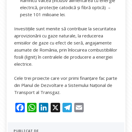
Râmnicu Vâlcea (inclusiv alimentarea cu energie
electrică, protecție catodică și fibră optică) –
peste 101 milioane lei.
Investițiile sunt menite să contribuie la securitatea
aprovizionării cu gaze naturale, la reducerea
emisiilor de gaze cu efect de seră, angajamente
asumate de România, prin înlocuirea combustibililor
fosili (lignit) în centralele de producere a energiei
electrice.
Cele trei proiecte care vor primi finanțare fac parte
din Planul de Dezvoltare a Sistemului Național de
Transport al Transgaz.
F
W
Li
X
T
E
ac
h
n
el
m
e
at
k
e
ai
PUBLICAT DE