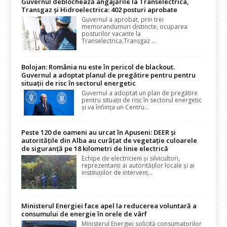
Guvernul deblochează angajările la Transelectrica,
Transgaz și Hidroelectrica: 402 posturi aprobate
Guvernul a aprobat, prin trei
memorandumuri distincte, ocuparea
posturilor vacante la
Transelectrica,Transgaz ...
Bolojan: România nu este în pericol de blackout.
Guvernul a adoptat planul de pregătire pentru pentru
situații de risc în sectorul energetic
Guvernul a adoptat un plan de pregătire
pentru situații de risc în sectorul energetic
și va înființa un Centru...
Peste 120 de oameni au urcat în Apuseni: DEER și
autoritățile din Alba au curățat de vegetație culoarele
de siguranță pe 18 kilometri de linie electrică
Echipe de electricieni și silvicultori,
reprezentanți ai autorităților locale și ai
instituțiilor de intervenț...
Ministerul Energiei face apel la reducerea voluntară a
consumului de energie în orele de vârf
Ministerul Energiei solicită consumatorilor