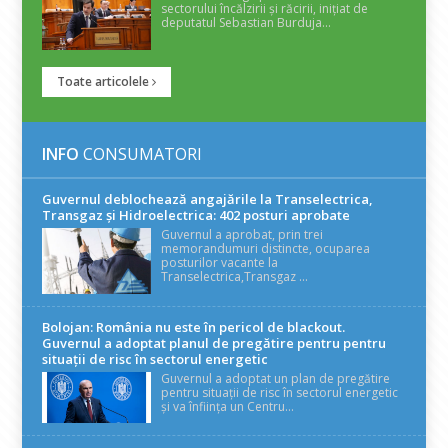
sectorului încălzirii și răcirii, inițiat de
deputatul Sebastian Burduja...
Toate articolele
INFO
CONSUMATORI
Guvernul deblochează angajările la Transelectrica,
Transgaz și Hidroelectrica: 402 posturi aprobate
Guvernul a aprobat, prin trei
memorandumuri distincte, ocuparea
posturilor vacante la
Transelectrica,Transgaz ...
Bolojan: România nu este în pericol de blackout.
Guvernul a adoptat planul de pregătire pentru pentru
situații de risc în sectorul energetic
Guvernul a adoptat un plan de pregătire
pentru situații de risc în sectorul energetic
și va înființa un Centru...