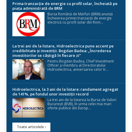
Prima tranzacție de energie cu profil solar, încheiată pe
piața administrată de BRM
Bursa Română de Mărfuri (BRM) anunță
încheierea primei tranzacții de energie
electrică cu profil solar din Rom...
La trei ani de la listare, Hidroelectrica pune accent pe
credibilitate și investiții. Bogdan Badea: „Încrederea
investitorilor se câștigă în fiecare zi”
Pentru Bogdan Badea, Chief Investment
Officer și membru al Directoratului
Hidroelectrica, aniversarea celor tr...
Hidroelectrica, la 3 ani de la listare: randament agregat
de 141%, pe fondul unor investiții record
La trei ani de la listarea la Bursa de Valori
București (BVB), în urma celei mai mari
oferte publice din Europ...
Toate articolele