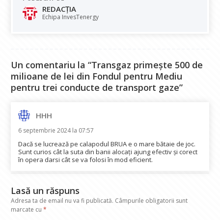
b
s
e
gr
l
REDACȚIA
o
A
dI
a
Echipa InvesTenergy
o
p
n
m
k
p
Un comentariu la “Transgaz primește 500 de
milioane de lei din Fondul pentru Mediu
pentru trei conducte de transport gaze”
HHH
spune:
6 septembrie 2024 la 07:57
Dacă se lucrează pe calapodul BRUA e o mare bătaie de joc.
Sunt curios cât la suta din banii alocați ajung efectiv și corect
în opera darsi cât se va folosi în mod eficient.
Lasă un răspuns
Adresa ta de email nu va fi publicată.
Câmpurile obligatorii sunt
marcate cu
*