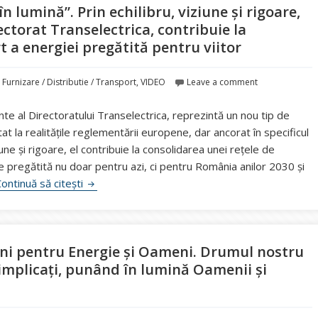
 lumină”. Prin echilibru, viziune și rigoare,
ctorat Transelectrica, contribuie la
t a energiei pregătită pentru viitor
,
Furnizare / Distributie / Transport
,
VIDEO
Leave a comment
te al Directoratului Transelectrica, reprezintă un nou tip de
at la realitățile reglementării europene, dar ancorat în specificul
une și rigoare, el contribuie la consolidarea unei rețele de
e pregătită nu doar pentru azi, ci pentru România anilor 2030 și
VIDEO. “Punem cei mai valoroși CEO în lumină”. Pr
ontinuă să citești
ani pentru Energie și Oameni. Drumul nostru
 implicați, punând în lumină Oamenii și