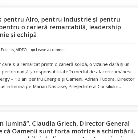
 pentru Alro, pentru industrie și pentru
pentru o carieră remarcabilă, leadership
ie și echipă
,
Exclusiv
,
VIDEO
Leave a comment
care s-a remarcat printr-o carieră solidă, o viziune clară și un
 performanță și responsabilitate în mediul de afaceri românesc.
ergy – 10 ani pentru Energie și Oameni, Adrian Tudora, Director
us în lumină pe Marian Năstase, Președinte al Consiliului …
stase este un lider valoros pentru Alro, pentru industrie și pentr
n lumină”. Claudia Griech, Director General
e că Oamenii sunt forța motrice a schimbării.