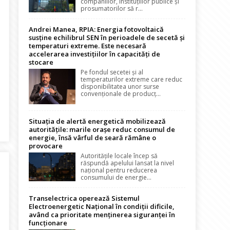
companiilor, instituțiilor publice și
prosumatorilor să r...
Andrei Manea, RPIA: Energia fotovoltaică
susține echilibrul SEN în perioadele de secetă și
temperaturi extreme. Este necesară
accelerarea investițiilor în capacități de
stocare
Pe fondul secetei și al
temperaturilor extreme care reduc
disponibilitatea unor surse
convenționale de producț...
Situația de alertă energetică mobilizează
eral E.ON Energie Romania, crede cu tărie că Oamenii sunt forța m
autoritățile: marile orașe reduc consumul de
energie, însă vârful de seară rămâne o
provocare
Autoritățile locale încep să
răspundă apelului lansat la nivel
național pentru reducerea
consumului de energie...
Transelectrica operează Sistemul
Electroenergetic Național în condiții dificile,
având ca prioritate menținerea siguranței în
funcționare