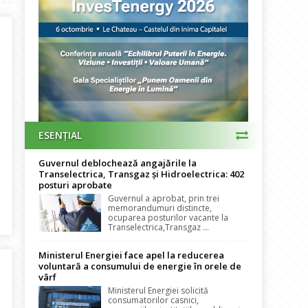
ESENȚIAL
Guvernul deblochează angajările la
Transelectrica, Transgaz și Hidroelectrica: 402
posturi aprobate
Guvernul a aprobat, prin trei
u România. Apreciere și recunoaștere pentru o carieră remarcabilă
memorandumuri distincte,
ocuparea posturilor vacante la
Transelectrica,Transgaz ...
Ministerul Energiei face apel la reducerea
voluntară a consumului de energie în orele de
vârf
Ministerul Energiei solicită
consumatorilor casnici,