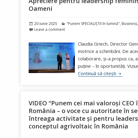
Apreciere pentru leadership feminin
Oameni
Publicat
Categorii
20 iunie 2025
"Punem SPECIALIȘTII în lumină"
,
Business
pe
Leave a comment
Claudia Griech, Director Gen
motrice a schimbării. De ace
colaborare, și-a propus ca, a
puține – în oportunități. Viz
VIDEO “Pu
Continuă să citești
VIDEO “Punem cei mai valoroși CEO 
România – o voce cu autoritate în se
întreaga activitate și pentru leaders
conceptul agrivoltaic în România