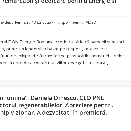
 remarcabil și dedicare pentru Energie și
,
Exclusiv
,
Furnizare / Distributie / Transport
,
Semnal
,
VIDEO
eral E.ON Energie Romania, crede cu tărie că oamenii sunt forța
ea, printr-un leadership bazat pe respect, motivație și
lături de echipa ei, să transforme provocările industriei – deloc
iunea sa este de a construi un viitor energetic mai curat, …
nem cei mai valoroși CEO în lumină”. Claudia Griech, Director Gen
în lumină”. Daniela Dinescu, CEO PNE
ctorul regenerabilelor. Apreciere pentru
hip vizionar. A dezvoltat, în premieră,