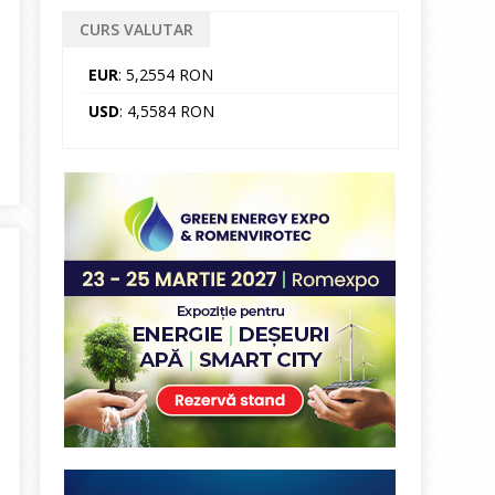
CURS VALUTAR
EUR
: 5,2554 RON
USD
: 4,5584 RON
ru continuă. Rămânem atenți, activi și implicați, punând în lumină