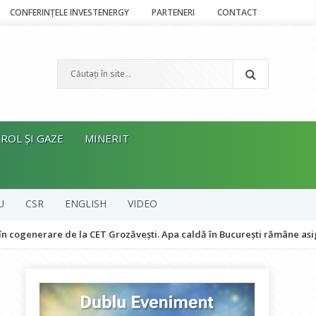
CONFERINȚELE INVESTENERGY
PARTENERI
CONTACT
ROL ȘI GAZE
MINERIT
U
CSR
ENGLISH
VIDEO
re de la CET Grozăvești. Apa caldă în București rămâne asigurată