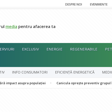
DESPRE NOI
EVENIMENTE
rul
media
pentru afacerea ta
ERVIURI
EXCLUSIV
ENERGIE
REGENERABILE
PET
TIV
INFO CONSUMATORI
EFICIENȚĂ ENERGETICĂ
MEDI
asupra populației
Canicula oprește preventiv grupul în cogenera