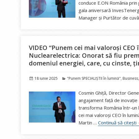
conduce E.ON România prin p
gala aniversară InvesTenerg
Manager și Purtător de cuv
VIDEO “Punem cei mai valoroși CEO î
Nuclearelectrica: Onorat să fiu premi
domeniul energiei, care, cu cinste, ț
Publicat
Categorii
18 iunie 2025
"Punem SPECIALIȘTII în lumină"
,
Business
pe
Cosmin Ghiță, Director Genera
angajament față de inovație 
transforma România într-un 
cei mai valoroși CEO în lumin
Martin …
Continuă să citești