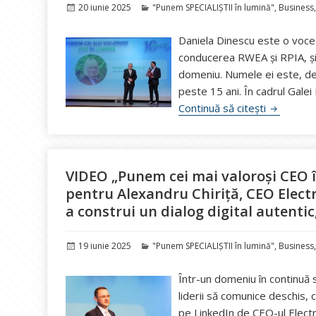
Publicat
Categorii
20 iunie 2025
"Punem SPECIALIȘTII în lumină"
,
Business
pe
Daniela Dinescu este o voce 
conducerea RWEA și RPIA, și p
domeniu. Numele ei este, d
peste 15 ani. În cadrul Gale
VIDEO “Pu
Continuă să citești
VIDEO „Punem cei mai valoroși CEO î
pentru Alexandru Chiriță, CEO Electri
a construi un dialog digital autenti
Publicat
Categorii
19 iunie 2025
"Punem SPECIALIȘTII în lumină"
,
Business
pe
Într-un domeniu în continuă
liderii să comunice deschis, 
pe LinkedIn de CEO-ul Electri