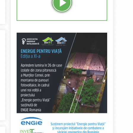
e” pentru Alexandru Chiriță, CEO Electrica, pentru The Cognitive Vo
mai valoroși CEO în lumină. Ondrej Šafár, CEO EVRYO, este valoro