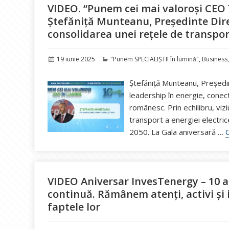
VIDEO. “Punem cei mai valoroși CEO în
Ștefăniță Munteanu, Președinte Dire
consolidarea unei rețele de transpor
Publicat
Categorii
19 iunie 2025
"Punem SPECIALIȘTII în lumină"
,
Business
pe
Ștefăniță Munteanu, Președin
leadership în energie, conect
românesc. Prin echilibru, vizi
transport a energiei electric
2050. La Gala aniversară …
C
VIDEO Aniversar InvesTenergy – 10 
continuă. Rămânem atenți, activi și
faptele lor