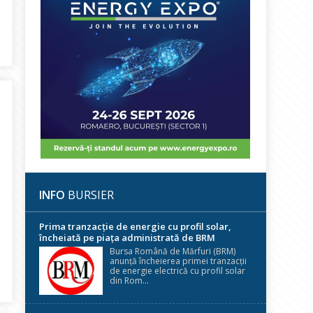
nă”. Apreciere pentru Volker Raffel, CEO E.ON Romania – pentru v
INFO
BURSIER
Prima tranzacție de energie cu profil solar,
încheiată pe piața administrată de BRM
Bursa Română de Mărfuri (BRM)
anunță încheierea primei tranzacții
de energie electrică cu profil solar
 General Nuclearelectrica: Onorat să fiu premiat în fața tuturor pr
din Rom...