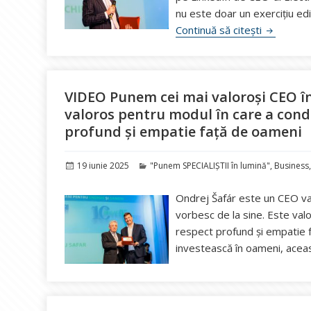
nu este doar un exercițiu edit
VIDEO „Pun
Continuă să citești
VIDEO Punem cei mai valoroși CEO în
valoros pentru modul în care a condu
profund și empatie față de oameni
Publicat
Categorii
19 iunie 2025
"Punem SPECIALIȘTII în lumină"
,
Business
pe
Ondrej Šafár este un CEO val
vorbesc de la sine. Este val
respect profund și empatie f
investească în oameni, aceas