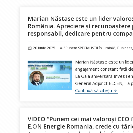
Marian Năstase este un lider valoros
România. Apreciere și recunoaștere 
responsabil, dedicare pentru compan
Publicat
Categorii
20 iunie 2025
"Punem SPECIALIȘTII în lumină"
,
Business
pe
Marian Năstase este un lider 
angajament constant față de
La Gala aniversară InvesTen
General Adjunct ELCEN, l-a p
Marian Nă
Continuă să citești
VIDEO “Punem cei mai valoroși CEO î
E.ON Energie Romania, crede cu tări