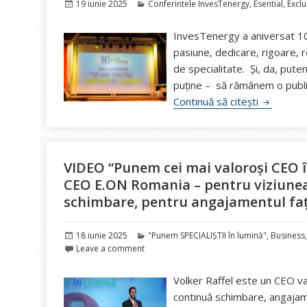
Publicat
Categorii
19 iunie 2025
Conferintele InvesTenergy
,
Esential
,
Exclu
pe
InvesTenergy a aniversat 10 
pasiune, dedicare, rigoare, 
de specialitate. Și, da, put
puține – să rămânem o public
VIDEO Ani
Continuă să citești
VIDEO “Punem cei mai valoroși CEO în
CEO E.ON Romania – pentru viziunea 
schimbare, pentru angajamentul faț
Publicat
Categorii
18 iunie 2025
"Punem SPECIALIȘTII în lumină"
,
Business
pe
Leave a comment
Volker Raffel este un CEO val
continuă schimbare, angajamen