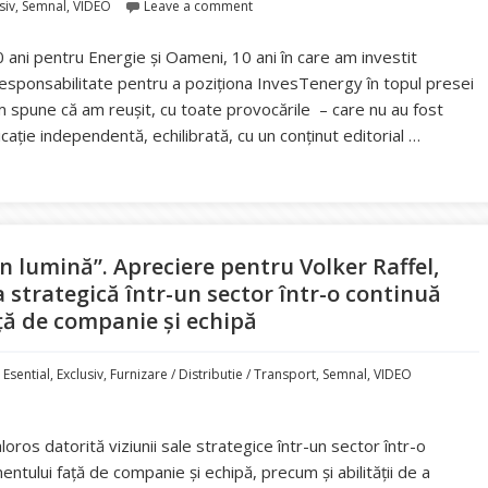
siv
,
Semnal
,
VIDEO
Leave a comment
ani pentru Energie și Oameni, 10 ani în care am investit
responsabilitate pentru a poziționa InvesTenergy în topul presei
em spune că am reușit, cu toate provocările – care nu au fost
ație independentă, echilibrată, cu un conținut editorial …
versar InvesTenergy – 10 ani pentru Energie și Oameni. Drumul nost
 lumină”. Apreciere pentru Volker Raffel,
strategică într-un sector într-o continuă
ă de companie și echipă
,
Esential
,
Exclusiv
,
Furnizare / Distributie / Transport
,
Semnal
,
VIDEO
oros datorită viziunii sale strategice într-un sector într-o
tului față de companie și echipă, precum și abilității de a