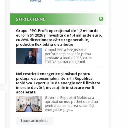
ȘTIRI EXTERNE
Grupul PPC: Profit operațional de 1,2 miliarde
euro în S1 2026 și investiții de 1,4 miliarde euro,
cu 86% direcționate către regenerabile,
producție flexibilă și distribuție
Grupul PPC a înregistrat o
performanță solidă în prima
jumătate a anului 2026, cu un
EBITDA ajustat de 1,2 mil...
in echilibru, viziune și rigoare, Ștefăniță Munteanu, Președinte Di
Noi restricții energetice și măsuri pentru
protejarea consumului intern în Republica
Moldova. Exporturile de energie vor fi limitate
în orele de vârf, investițiile în stocare vor fi
accelerate
Guvernul Republicii Moldova a
aprobat un nou pachet de măsuri
pentru consolidarea securității
energetice și ge...
Toate articolele