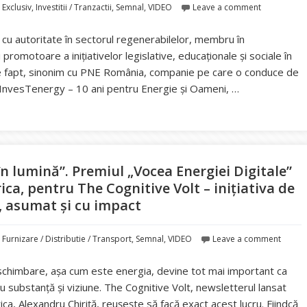
,
Exclusiv
,
Investitii / Tranzactii
,
Semnal
,
VIDEO
Leave a comment
cu autoritate în sectorul regenerabilelor, membru în
romotoare a inițiativelor legislative, educaționale și sociale în
e fapt, sinonim cu PNE România, companie pe care o conduce de
i InvesTenergy – 10 ani pentru Energie și Oameni, …
nem cei mai valoroși CEO în lumină”. Daniela Dinescu, CEO PNE Româ
n lumină”. Premiul „Vocea Energiei Digitale”
ca, pentru The Cognitive Volt – inițiativa de
c, asumat și cu impact
,
Furnizare / Distributie / Transport
,
Semnal
,
VIDEO
Leave a comment
 schimbare, așa cum este energia, devine tot mai important ca
cu substanță și viziune. The Cognitive Volt, newsletterul lansat
ca, Alexandru Chiriță, reușește să facă exact acest lucru. Fiindcă