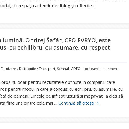
orial, ci un spațiu autentic de dialog și reflecție …
em cei mai valoroși CEO în lumină”. Premiul „Vocea Energiei Digital
 lumină. Ondrej Šafár, CEO EVRYO, este
s: cu echilibru, cu asumare, cu respect
,
Furnizare / Distributie / Transport
,
Semnal
,
VIDEO
Leave a comment
oros nu doar pentru rezultatele obținute în companii, care
oros pentru modul în care a condus: cu echilibru, cu asumare, cu
ață de oameni. Dincolo de infrastructură și megawați, a ales să
VIDEO Punem cei 
ta fiind una dintre cele mai …
Continuă să citești