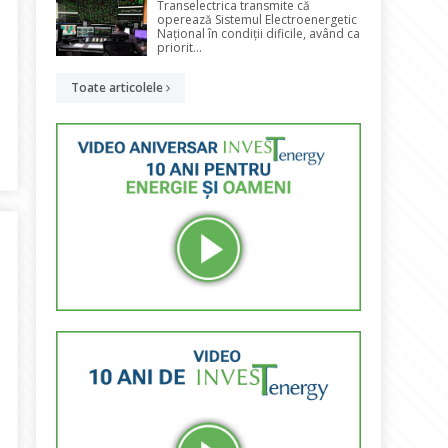
Transelectrica transmite că
operează Sistemul Electroenergetic
Național în condiții dificile, având ca
priorit...
Toate articolele
nia – o voce cu autoritate în sectorul regenerabilelor. Apreciere 