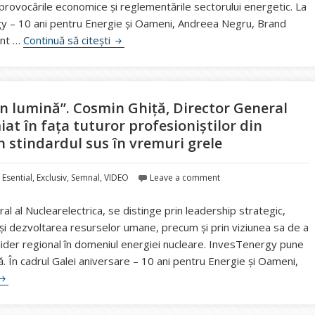
rovocările economice și reglementările sectorului energetic. La
y – 10 ani pentru Energie și Oameni, Andreea Negru, Brand
VIDEO “Punem cei mai valoroși CEO în lumi
ânt …
Continuă să citești
n lumină”. Cosmin Ghiță, Director General
at în fața tuturor profesioniștilor din
in stindardul sus în vremuri grele
,
Esential
,
Exclusiv
,
Semnal
,
VIDEO
Leave a comment
l al Nuclearelectrica, se distinge prin leadership strategic,
și dezvoltarea resurselor umane, precum și prin viziunea sa de a
lider regional în domeniul energiei nucleare. InvesTenergy pune
ă. În cadrul Galei aniversare – 10 ani pentru Energie și Oameni,
VIDEO “Punem cei mai valoroși CEO în lumină”. Cosmin Ghiță, Director