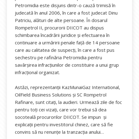
Petromidia este disjuns dintr-o cauză trimisă în
judecată în anul 2006, în care a fost judecat Dinu
Patriciu, alături de alte persoane. În dosarul
Rompetrol II, procurorii DIICOT au dispus
schimbarea încadrării juridice și efectuarea în
continuare a urmăririi penale față de 14 persoane
care au calitatea de suspecți, în care a fost pus
sechestru pe rafinăria Petromidia pentru
savârșirea infracțiunilor de constituire a unui grup
infracțional organizat.
Astăzi, reprezentanţii KazMunaiGaz International,
OilField Business Solutions şi SC Rompetrol
Rafinare, sunt citaţi, la audieri. Urmează zile de foc
pentru toți cei vizați, care vor trebui să dea
socoteală procurorilor DIICOT. Se impun și
explicații pentru investitorul chinez, care să fie
convins să nu renunțe la tranzacția anului…