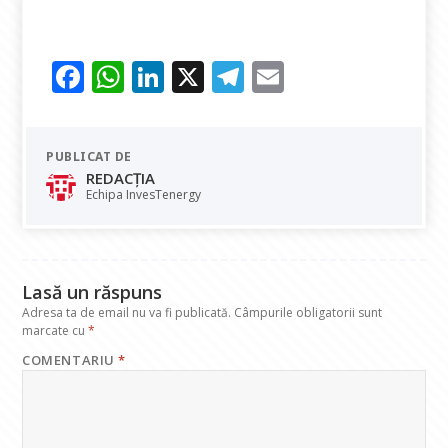
F
W
Li
X
T
E
ac
h
n
el
m
e
at
k
e
ai
PUBLICAT DE
b
s
e
gr
l
REDACȚIA
o
A
dI
a
Echipa InvesTenergy
o
p
n
m
k
p
Lasă un răspuns
Adresa ta de email nu va fi publicată.
Câmpurile obligatorii sunt
marcate cu
*
COMENTARIU
*