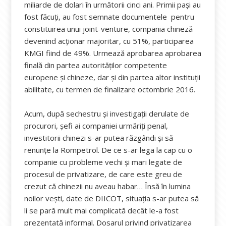
miliarde de dolari în următorii cinci ani. Primii pași au
fost făcuți, au fost semnate documentele pentru
constituirea unui joint-venture, compania chineză
devenind acționar majoritar, cu 51%, participarea
KMGI fiind de 49%. Urmează aprobarea aprobarea
finală din partea autorităților competente
europene și chineze, dar și din partea altor instituții
abilitate, cu termen de finalizare octombrie 2016.
Acum, după sechestru și investigații derulate de
procurori, șefi ai companiei urmăriți penal,
investitorii chinezi s-ar putea răzgândi și să
renunțe la Rompetrol. De ce s-ar lega la cap cu o
companie cu probleme vechi și mari legate de
procesul de privatizare, de care este greu de
crezut că chinezii nu aveau habar… Însă în lumina
noilor vești, date de DIICOT, situația s-ar putea să
li se pară mult mai complicată decât le-a fost
prezentată informal. Dosarul privind privatizarea