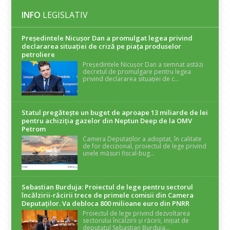
INFO
LEGISLATIV
Președintele Nicuşor Dan a promulgat legea privind
declararea situaţiei de criză pe piaţa produselor
petroliere
Președintele Nicușor Dan a semnat astăzi
decretul de promulgare pentru legea
privind declararea situației de c...
Statul pregătește un buget de aproape 13 miliarde de lei
pentru achiziția gazelor din Neptun Deep de la OMV
Petrom
Camera Deputaților a adoptat, în calitate
de for decizional, proiectul de lege privind
unele măsuri fiscal-bug...
Sebastian Burduja: Proiectul de lege pentru sectorul
încălzirii-răcirii trece de primele comisii din Camera
Deputaților. Va debloca 800 milioane euro din PNRR
Proiectul de lege privind dezvoltarea
sectorului încălzirii și răcirii, inițiat de
deputatul Sebastian Burduja...