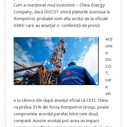
Cum a reacționat noul investitor – China Energy
Company, dacă DIICOT strică planurile acestuia la
Rompetrol, probabil vom afla astăzi de la oficialii
KMGI care au anunțat o conferință de presă.
Acți
une
a
DII
CO
T,
car
e
vin
e la câteva zile după anunțul oficial că CEFC China
va prelua 51% din fosta Rompetrol Group, poate
compromite acordul parafat între cele două
companii. Aceste evoluții pot avea un impact