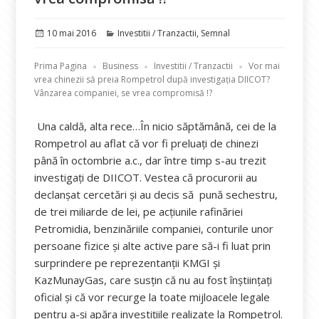
Publicat
Categorii
10 mai 2016
Investitii / Tranzactii
,
Semnal
pe
Prima Pagina
Business
Investitii / Tranzactii
Vor mai
vrea chinezii să preia Rompetrol după investigația DIICOT?
Vânzarea companiei, se vrea compromisă !?
Una caldă, alta rece…În nicio săptămână, cei de la
Rompetrol au aflat că vor fi preluați de chinezi
până în octombrie a.c., dar între timp s-au trezit
investigați de DIICOT. Vestea că procurorii au
declanșat cercetări și au decis să pună sechestru,
de trei miliarde de lei, pe acţiunile rafinăriei
Petromidia, benzinăriile companiei, conturile unor
persoane fizice și alte active pare să-i fi luat prin
surprindere pe reprezentanții KMGI și
KazMunayGas, care susțin că nu au fost înștiințați
oficial și că vor recurge la toate mijloacele legale
pentru a-și apăra investițiile realizate la Rompetrol.