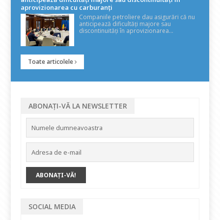
aprovizionarea cu carburanți
Companiile petroliere dau asigurări că nu
anticipează dificultăți majore sau
discontinuități în aprovizionarea...
Toate articolele
ABONAȚI-VĂ LA NEWSLETTER
SOCIAL MEDIA