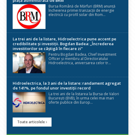
piața administrată de BRM
Bursa Română de Mărfuri (BRM) anunță
încheierea primei tranzacții de energie
electrică cu profil solar din Rom...
La trei ani de la listare, Hidroelectrica pune accent pe
credibilitate și investiții. Bogdan Badea: „Încrederea
investitorilor se câștigă în fiecare zi”
Pentru Bogdan Badea, Chief Investment
Officer și membru al Directoratului
Hidroelectrica, aniversarea celor tr...
Hidroelectrica, la 3 ani de la listare: randament agregat
de 141%, pe fondul unor investiții record
La trei ani de la listarea la Bursa de Valori
București (BVB), în urma celei mai mari
oferte publice din Europ...
Toate articolele