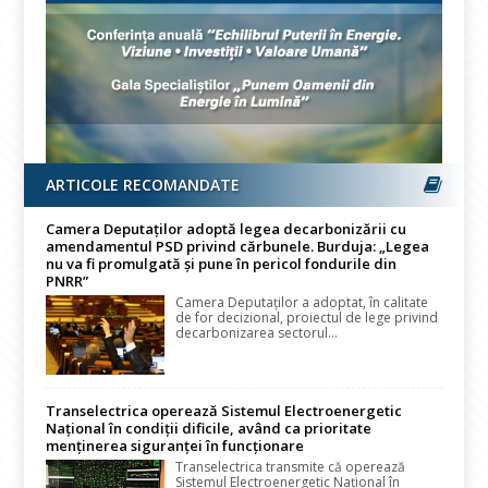
ARTICOLE RECOMANDATE
Camera Deputaților adoptă legea decarbonizării cu
amendamentul PSD privind cărbunele. Burduja: „Legea
nu va fi promulgată și pune în pericol fondurile din
PNRR”
Camera Deputaților a adoptat, în calitate
de for decizional, proiectul de lege privind
decarbonizarea sectorul...
Transelectrica operează Sistemul Electroenergetic
Național în condiții dificile, având ca prioritate
menținerea siguranței în funcționare
Transelectrica transmite că operează
Sistemul Electroenergetic Național în