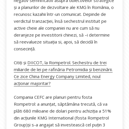
negativ semnificativ asupra obiectivelor strategice
și a planurilor de dezvoltare ale KMG în România, o
recunosc kazahii într-un comunicat. Depinde de
verdictul tranzacției, însă sechestrul instituit pe
active cheie ale companiei nu are cum să nu
deranjeze pe investitorii chinezi, să –i determine
să reevalueze situația si, apoi, să decidă în
consecință.
Citiți și
DIICOT, la Rompetrol. Sechestru de trei
miliarde de lei pe rafinăria Petromidia și benzinării.
Ce zice China Energy Company Limited, noul
acționar majoritar?
Compania CEFC are planuri pentru fosta
Rompetrol: a anunțat, săptămâna trecută, că va
plăti 680 milioane de dolari pentru achiziția a 51%
din acțiunile KMG International (fosta Rompetrol
Group)și s-a angajat să investească cel puțin 3