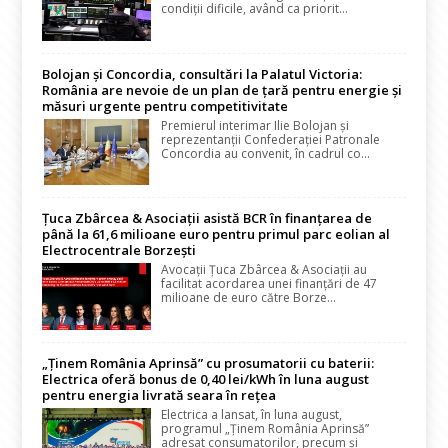
condiții dificile, având ca priorit...
Bolojan și Concordia, consultări la Palatul Victoria:
România are nevoie de un plan de țară pentru energie și
măsuri urgente pentru competitivitate
Premierul interimar Ilie Bolojan și
reprezentanții Confederației Patronale
Concordia au convenit, în cadrul co...
Țuca Zbârcea & Asociații asistă BCR în finanțarea de
până la 61,6 milioane euro pentru primul parc eolian al
Electrocentrale Borzești
Avocații Țuca Zbârcea & Asociații au
facilitat acordarea unei finanțări de 47
milioane de euro către Borze...
„Ținem România Aprinsă” cu prosumatorii cu baterii:
Electrica oferă bonus de 0,40 lei/kWh în luna august
pentru energia livrată seara în rețea
Electrica a lansat, în luna august,
programul „Ținem România Aprinsă”
adresat consumatorilor, precum și