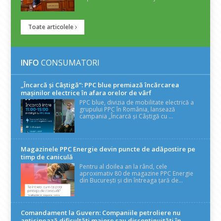
Toate articolele
INFO
CONSUMATORI
„Încarcă și Câștigă”: PPC blue premiază încărcarea
mașinilor electrice în afara orelor de vârf
PPC blue, divizia de mobilitate electrică a
grupului PPC în România, lansează
campania „Încarcă și Câștigă cu ...
Magazinele PPC Energie devin puncte de adăpostire pe
timp de caniculă
Pentru al doilea an la rând, cele
aproximativ 80 de magazine PPC Energie
din București și din întreaga țară de...
Comandament la Guvern: Companiile petroliere nu
anticipează dificultăți majore sau discontinuități în