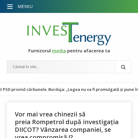
MENIU
Furnizorul
media
pentru afacerea ta
ind cărbunele. Burduja: „Legea nu va fi promulgată și pune în perico
Vor mai vrea chinezii să
preia Rompetrol după investigația
DIICOT? Vânzarea companiei, se
vrea compromisă !?