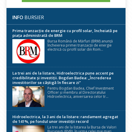
INFO
BURSIER
Prima tranzacție de energie cu profil solar, încheiată pe
piața administrată de BRM
Bursa Română de Mărfuri (BRM) anunță
încheierea primei tranzacții de energie
electrică cu profil solar din Rom...
La trei ani de la listare, Hidroelectrica pune accent pe
credibilitate și investiții. Bogdan Badea: „Încrederea
investitorilor se câștigă în fiecare zi”
Pentru Bogdan Badea, Chief Investment
Officer și membru al Directoratului
Hidroelectrica, aniversarea celor tr...
Hidroelectrica, la 3 ani de la listare: randament agregat
de 141%, pe fondul unor investiții record
La trei ani de la listarea la Bursa de Valori
București (BVB), în urma celei mai mari