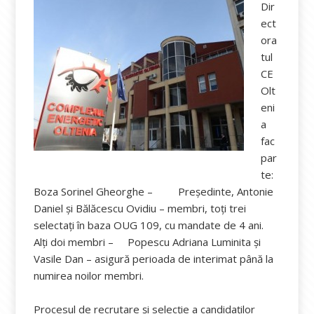
Dir
ect
ora
tul
CE
Olt
eni
a
fac
par
te:
Boza Sorinel Gheorghe – Președinte, Antonie
Daniel și Bălăcescu Ovidiu – membri, toți trei
selectați în baza OUG 109, cu mandate de 4 ani.
Alți doi membri – Popescu Adriana Luminita și
Vasile Dan – asigură perioada de interimat până la
numirea noilor membri.
Procesul de recrutare și selecție a candidaților