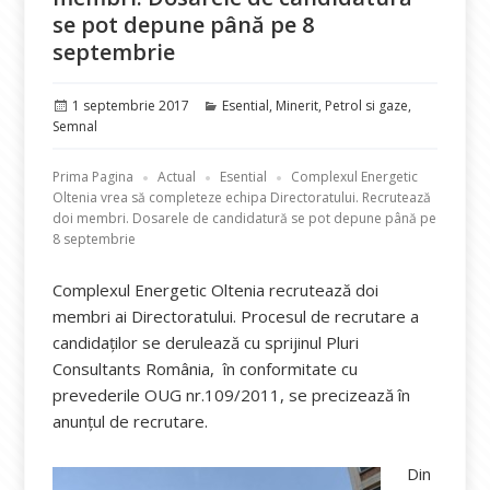
se pot depune până pe 8
septembrie
Publicat
Categorii
1 septembrie 2017
Esential
,
Minerit
,
Petrol si gaze
,
pe
Semnal
Prima Pagina
Actual
Esential
Complexul Energetic
Oltenia vrea să completeze echipa Directoratului. Recrutează
doi membri. Dosarele de candidatură se pot depune până pe
8 septembrie
Complexul Energetic Oltenia recrutează doi
membri ai Directoratului. Procesul de recrutare a
candidaților se derulează cu sprijinul Pluri
Consultants România, în conformitate cu
prevederile OUG nr.109/2011, se precizează în
anunțul de recrutare.
Din