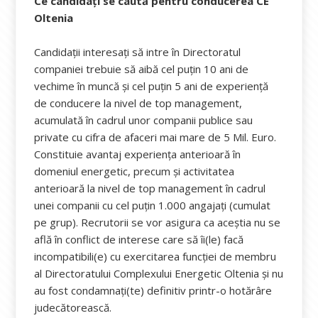
Ce candidați se caută pentru conducerea CE
Oltenia
Candidații interesați să intre în Directoratul
companiei trebuie să aibă cel puțin 10 ani de
vechime în muncă și cel puțin 5 ani de experiență
de conducere la nivel de top management,
acumulată în cadrul unor companii publice sau
private cu cifra de afaceri mai mare de 5 Mil. Euro.
Constituie avantaj experiența anterioară în
domeniul energetic, precum și activitatea
anterioară la nivel de top management în cadrul
unei companii cu cel puțin 1.000 angajați (cumulat
pe grup). Recrutorii se vor asigura ca aceștia nu se
află în conflict de interese care să îi(le) facă
incompatibili(e) cu exercitarea funcției de membru
al Directoratului Complexului Energetic Oltenia și nu
au fost condamnați(te) definitiv printr-o hotărâre
judecătorească.