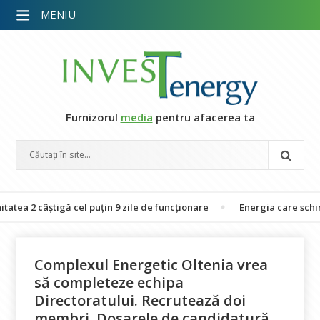
MENIU
Furnizorul
media
pentru afacerea ta
câștigă cel puțin 9 zile de funcționare
Energia care schimbă vieți
Complexul Energetic Oltenia vrea
să completeze echipa
Directoratului. Recrutează doi
membri. Dosarele de candidatură