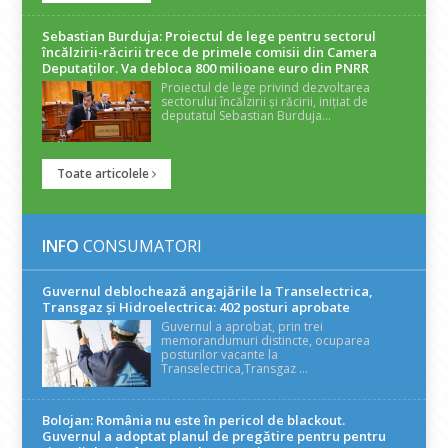
Sebastian Burduja: Proiectul de lege pentru sectorul
încălzirii-răcirii trece de primele comisii din Camera
Deputaților. Va debloca 800 milioane euro din PNRR
Proiectul de lege privind dezvoltarea
sectorului încălzirii și răcirii, inițiat de
deputatul Sebastian Burduja...
Toate articolele
INFO
CONSUMATORI
Guvernul deblochează angajările la Transelectrica,
Transgaz și Hidroelectrica: 402 posturi aprobate
Guvernul a aprobat, prin trei
memorandumuri distincte, ocuparea
posturilor vacante la
Transelectrica,Transgaz ...
Bolojan: România nu este în pericol de blackout.
Guvernul a adoptat planul de pregătire pentru pentru