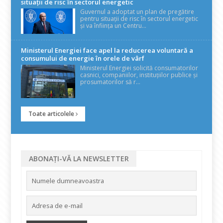
situații de risc în sectorul energetic
Guvernul a adoptat un plan de pregătire
pentru situații de risc în sectorul energetic
și va înființa un Centru...
Ministerul Energiei face apel la reducerea voluntară a
consumului de energie în orele de vârf
Ministerul Energiei solicită consumatorilor
casnici, companiilor, instituțiilor publice și
prosumatorilor să r...
Toate articolele
ABONAȚI-VĂ LA NEWSLETTER