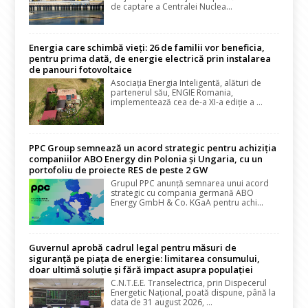
de captare a Centralei Nuclea...
Energia care schimbă vieți: 26 de familii vor beneficia,
pentru prima dată, de energie electrică prin instalarea
de panouri fotovoltaice
Asociația Energia Inteligentă, alături de
partenerul său, ENGIE Romania,
implementează cea de-a XI-a ediție a ...
PPC Group semnează un acord strategic pentru achiziția
companiilor ABO Energy din Polonia și Ungaria, cu un
portofoliu de proiecte RES de peste 2 GW
Grupul PPC anunță semnarea unui acord
strategic cu compania germană ABO
Energy GmbH & Co. KGaA pentru achi...
Guvernul aprobă cadrul legal pentru măsuri de
siguranță pe piața de energie: limitarea consumului,
doar ultimă soluție și fără impact asupra populației
C.N.T.E.E. Transelectrica, prin Dispecerul
Energetic Național, poată dispune, până la
data de 31 august 2026, ...