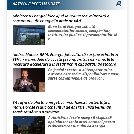
ARTICOLE RECOMANDATE
Ministerul Energiei face apel la reducerea voluntară a
consumului de energie în orele de vârf
Ministerul Energiei solicită
consumatorilor casnici, companiilor,
instituțiilor publice și prosumatorilor să
r...
Andrei Manea, RPIA: Energia fotovoltaică susține echilibrul
SEN în perioadele de secetă și temperaturi extreme. Este
necesară accelerarea investițiilor în capacități de stocare
Pe fondul secetei și al temperaturilor
extreme care reduc disponibilitatea unor
surse convenționale de producț...
Situația de alertă energetică mobilizează autoritățile:
marile orașe reduc consumul de energie, însă vârful de
seară rămâne o provocare
Autoritățile locale încep să răspundă
apelului lansat la nivel național pentru
reducerea consumului de energie...