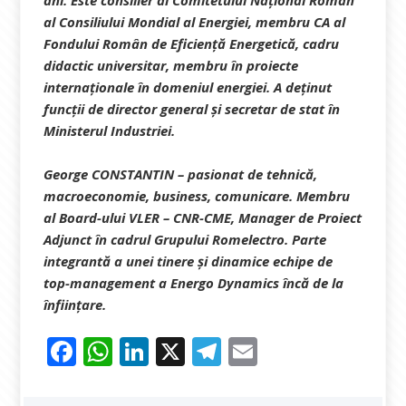
ani. Este consilier al Comitetului Național Român
al Consiliului Mondial al Energiei, membru CA al
Fondului Român de Eficiență Energetică, cadru
didactic universitar, membru în proiecte
internaționale în domeniul energiei. A deținut
funcții de director general și secretar de stat în
Ministerul Industriei.
George CONSTANTIN
– pasionat de tehnică,
macroeconomie, business, comunicare. Membru
al Board-ului VLER – CNR-CME, Manager de Proiect
Adjunct în cadrul Grupului Romelectro. Parte
integrantă a unei tinere și dinamice echipe de
top-management a Energo Dynamics încă de la
înființare.
F
W
Li
X
T
E
a
h
n
el
m