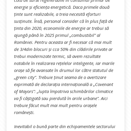
cota de surse regenerabile în consumul primar de
energie și eficiența energetică. Daca primele două
ținte sunt realizabile, a treia necesită eforturi
susținute. Însă, personal consider că în plus față de
ținta din 2020, economiile de energie ar trebui să
ajungă până în 2025 primul „combustibil” al
României. Pentru aceasta ar fi necesar că mai mult
de 3/4din blocuri și cca 50% din clădirile private ar
trebui modernizate termic, să avem rezultate
notabile în realizarea rețelelor inteligente, iar marile
orașe să fie avansate în drumul lor către statutul de
„green city”. Trebuie ținut seama de o avertizare
exprimată de declarația internațională a „Covenant
of Mayors”: „lupta împotriva schimbărilor climatice
va fi câștigată sau pierdută în ariile urbane”. Aici
trebuie făcut mult mai mult pentru orașele
românești.
Inevitabil o bună parte din echipamentele sectorului