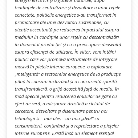
energiei electrice și a gazelor naturale, după
tendințele de centralizare și dezvoltare a unor rețele
conectate, politicile energetice s-au transformat în
promotoare ale unei dezvoltări sustenabile, cu
atenție accentuată pe reducerea impactului asupra
mediului în condițiile unor rețele cu descentralizări
în domeniul producției și cu o preocupare deosebită
asupra eficienței de utilizare. În viitor, vom întâlni
politici care vor promova instrumente de integrare
masivă în piețele interne europene, o exploatare
„inteligentă” a sectoarelor energetice de la producție
până la consum incluzând și o concurență sporită
transfrontalieră, o grijă deosebită față de mediu, în
mod special pentru reducerea emisiilor de gaze cu
efect de seră, o micșorare drastică a ciclului de
cercetare, dezvoltare și diseminare pentru noi
tehnologii și – mai ales – un nou „deal” cu
consumatorii, conținând și o reproiectare a piețelor
interne europene. Există însă un element esențial