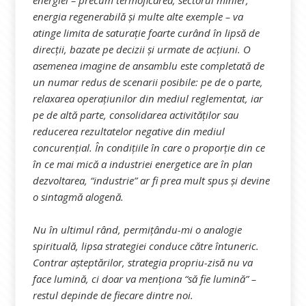
energiei – precum termoficarea, sectorul minier,
energia regenerabilă și multe alte exemple – va
atinge limita de saturație foarte curând în lipsă de
direcții, bazate pe decizii și urmate de acțiuni. O
asemenea imagine de ansamblu este completată de
un numar redus de scenarii posibile: pe de o parte,
relaxarea operațiunilor din mediul reglementat, iar
pe de altă parte, consolidarea activităților sau
reducerea rezultatelor negative din mediul
concurențial. În condițiile în care o proporție din ce
în ce mai mică a industriei energetice are în plan
dezvoltarea, “industrie” ar fi prea mult spus și devine
o sintagmă alogenă.
Nu în ultimul rând, permițându-mi o analogie
spirituală, lipsa strategiei conduce către întuneric.
Contrar așteptărilor, strategia propriu-zisă nu va
face lumină, ci doar va menționa “să fie lumină” –
restul depinde de fiecare dintre noi.