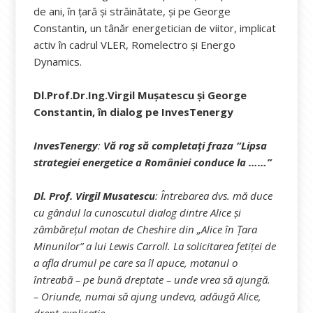
de ani, în țară și străinătate, și pe George
Constantin, un tânăr energetician de viitor, implicat
activ în cadrul VLER, Romelectro și Energo
Dynamics.
Dl.Prof.Dr.Ing.Virgil Mușatescu și George
Constantin, în dialog pe InvesTenergy
InvesTenergy
:
Vă rog să completați fraza “Lipsa
strategiei energetice a României conduce la ……”
Dl. Prof. Virgil Musatescu
:
Întrebarea dvs. mă duce
cu gândul la cunoscutul dialog dintre Alice și
zâmbărețul motan de Cheshire din „Alice în Țara
Minunilor” a lui Lewis Carroll. La solicitarea fetiței de
a afla drumul pe care sa îl apuce, motanul o
întreabă – pe bună dreptate – unde vrea să ajungă.
– Oriunde, numai să ajung undeva, adăugă Alice,