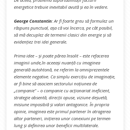
De aceea, problema suportabilității facturii
energetice trebuie inevitabil avută și ea în vedere.
George Constantin
: Ar fi foarte greu să formulez un
răspuns punctual, așa că voi încerca, pe cât posibil,
să mă decuplez de termenii clasici din energie și să
evidențiez trei idei generale.
Prima idee – și poate părea însolit – este refacerea
imaginii unde,în aceeași nuanță cu imaginea
generală autohtonă, ne referim la omniprezentele
elemente negative. Ca simplu exercițiu de imaginație,
ar fi bine să asociem sectorului noțiunea de
„companie” – o companie cu acționariat ineficient,
strategie absentă, direcții opuse, viziune deșuetă,
misiune imposibiă și valori antagonice. În propria
opinie, imaginea este primul partener în atragerea
altor parteneri, inițierea unor conexiuni pe termen
lung și definirea unor beneficii multilaterale.