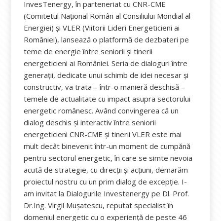
InvesTenergy, în parteneriat cu CNR-CME
(Comitetul Național Român al Consiliului Mondial al
Energiei) și VLER (Viitorii Lideri Energeticieni ai
României), lansează o platformă de dezbateri pe
teme de energie între seniorii și tinerii
energeticieni ai României. Seria de dialoguri între
generații, dedicate unui schimb de idei necesar și
constructiv, va trata – într-o manieră deschisă –
temele de actualitate cu impact asupra sectorului
energetic românesc. Având convingerea că un
dialog deschis și interactiv între seniorii
energeticieni CNR-CME și tinerii VLER este mai
mult decât binevenit într-un moment de cumpănă
pentru sectorul energetic, în care se simte nevoia
acută de strategie, cu direcții și acțiuni, demarăm
proiectul nostru cu un prim dialog de excepție. I-
am invitat la Dialogurile Investenergy pe Dl. Prof.
Dr.Ing. Virgil Mușatescu, reputat specialist în
domeniul energetic cu o experiență de peste 46