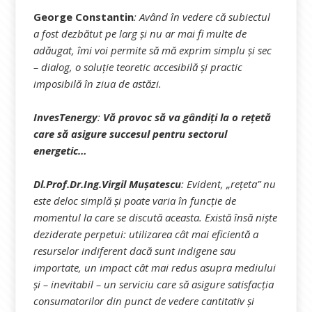
George Constantin
:
Având în vedere că subiectul
a fost dezbătut pe larg și nu ar mai fi multe de
adăugat, îmi voi permite să mă exprim simplu și sec
– dialog, o soluție teoretic accesibilă și practic
imposibilă în ziua de astăzi
.
InvesTenergy
:
Vă provoc să va gândiți la o rețetă
care să asigure succesul pentru sectorul
energetic…
Dl.Prof.Dr.Ing.Virgil Mușatescu
: Evident, „rețeta” nu
este deloc simplă și poate varia în funcție de
momentul la care se discută aceasta. Există însă niște
deziderate perpetui: utilizarea cât mai eficientă a
resurselor indiferent dacă sunt indigene sau
importate, un impact cât mai redus asupra mediului
și – inevitabil – un serviciu care să asigure satisfacția
consumatorilor din punct de vedere cantitativ și