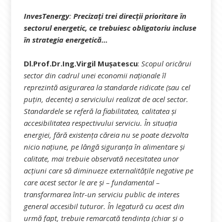
InvesTenergy
:
Precizați trei direcții prioritare în
sectorul energetic, ce trebuiesc obligatoriu incluse
în strategia energetică…
Dl.Prof.Dr.Ing.Virgil Mușatescu
:
Scopul oricărui
sector din cadrul unei economii naționale îl
reprezintă asigurarea la standarde ridicate (sau cel
puțin, decente) a serviciului realizat de acel sector.
Standardele se referă la fiabilitatea, calitatea și
accesibilitatea respectivului serviciu. În situația
energiei, fără existența căreia nu se poate dezvolta
nicio națiune, pe lângă siguranța în alimentare și
calitate, mai trebuie observată necesitatea unor
acțiuni care să diminueze externalitățile negative pe
care acest sector le are și – fundamental –
transformarea într-un serviciu public de interes
general accesibil tuturor. În legatură cu acest din
urmă fapt, trebuie remarcată tendința (chiar și o