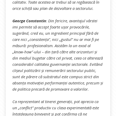
calitativ. Toate acestea ar trebui să se regăsească în
orice schiță sau plan de dezvoltare a sectorului.
George Constantin
:
Din fericire, avantajul vârstei
imi permite să accept foarte ușor provocările,
sugerând, cred eu, un ingredient principal fără de
care nici „consistența”, nici „gustul” nu ar mai fi pe
măsură: profesionalism. Asistăm la un exod al
„know-how”-ului – din țară către alte orizonturi și
din mediul bugetar către cel privat, ceea ce alterează
considerabil calitatea guvernanței sectoriale. Evitând
clișeul politizării și remunerării sectorului public,
sunt de părere că substratul este compus strict din
absența motivației performanței autentice, precum și
de politica precară de promovare a valorilor.
Ca reprezentant al tinerei generații, pot aprecia ca
un „conflict” productiv cu clasa experimentată este
întotdeauna binevenit și pot confirma că ne