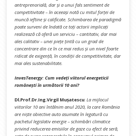
antreprenorială, dar și a unui fals sentiment de
competitivitate – în aceeași notă cu mitul forței de
muncă ieftine și calificate. Schimbarea de paradigmă
poate surveni de îndată ce toți actorii implicați
realizează că oferă un serviciu – cantitativ, dar mai
ales calitativ – unei piețe țintă cu un grad de
concentrare din ce în ce mai redus și un nivel foarte
ridicat de exigență, în condiții de competitivitate, dar
mai ales sustenabilitate.
InvesTenergy
:
Cum vedeți viitorul energeticii
românești în următorii 10 ani?
Dl.Prof.Dr.Ing.Virgil Mușatescu
:
La mijlocul
viitorilor 10 ani întâlnim anul 2020, la care România
are niște obiective auto asumate în legatură cu
pachetul legislativ energie – schimbări climatice
privind reducerea emisiilor de gaze cu efect de seră,