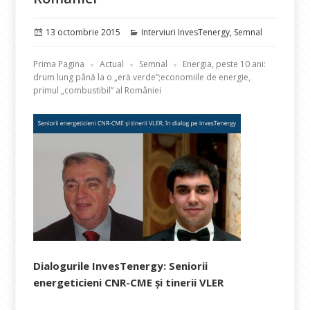
Publicat
Categorii
13 octombrie 2015
Interviuri InvesTenergy
,
Semnal
pe
Prima Pagina
Actual
Semnal
Energia, peste 10 ani:
drum lung până la o „eră verde”;economiile de energie,
primul „combustibil” al României
Dialogurile InvesTenergy: Seniorii
energeticieni CNR-CME și tinerii VLER