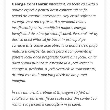
George Constantin
:
Interesant, cu toate că există o
anume expresie pentru acest context: ”să ne fie
teamă de vremuri interesante”. Deși există suficiente
excepții, zece ani reprezintă o perioadă relativ
insuficientă pentru modificări majore, energia
beneficiind de o inerție semnificativă. Personal, mi-aș
dori ca acest viitor să fie bazat în principal pe
considerente comerciale obiectiv creionate de o piață
matură și conștientă, unde fiecare componentă își
găsește locul dacă pregătește foarte bine jocul. Chiar
dacă opinia publică se așteapta la o „eră verde” în
energie și, probabil, o „eră electrică” în transporturi,
drumul este mult mai lung decât ne-am putea
imagina.
În cele din urmă, trebuie să înțelegem că fără un
catalizator puternic, fiecare subsector din context va
rămâne la fel cum îl cunoaștem în prezent.