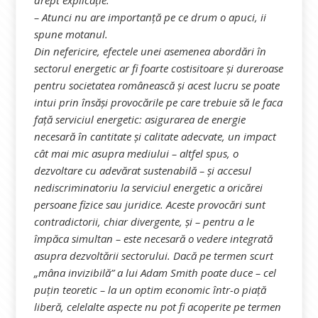
drept explicaţie.
– Atunci nu are importanță pe ce drum o apuci, ii
spune motanul.
Din nefericire, efectele unei asemenea abordări în
sectorul energetic ar fi foarte costisitoare și dureroase
pentru societatea românească și acest lucru se poate
intui prin însăși provocările pe care trebuie să le faca
față serviciul energetic: asigurarea de energie
necesară în cantitate și calitate adecvate, un impact
cât mai mic asupra mediului – altfel spus, o
dezvoltare cu adevărat sustenabilă – și accesul
nediscriminatoriu la serviciul energetic a oricărei
persoane fizice sau juridice. Aceste provocări sunt
contradictorii, chiar divergente, și – pentru a le
împăca simultan – este necesară o vedere integrată
asupra dezvoltării sectorului. Dacă pe termen scurt
„mâna invizibilă” a lui Adam Smith poate duce – cel
puțin teoretic – la un optim economic într-o piață
liberă, celelalte aspecte nu pot fi acoperite pe termen