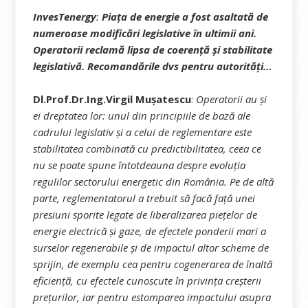
InvesTenergy
:
Piața de energie a fost asaltată de
numeroase modificări legislative în ultimii ani.
Operatorii reclamă lipsa de coerență și stabilitate
legislativă. Recomandările dvs pentru autorități…
Dl.Prof.Dr.Ing.Virgil Mușatescu
:
Operatorii au și
ei dreptatea lor: unul din principiile de bază ale
cadrului legislativ și a celui de reglementare este
stabilitatea combinată cu predictibilitatea, ceea ce
nu se poate spune întotdeauna despre evoluția
regulilor sectorului energetic din România. Pe de altă
parte, reglementatorul a trebuit să facă față unei
presiuni sporite legate de liberalizarea piețelor de
energie electrică și gaze, de efectele ponderii mari a
surselor regenerabile și de impactul altor scheme de
sprijin, de exemplu cea pentru cogenerarea de înaltă
eficiență, cu efectele cunoscute în privința creșterii
prețurilor, iar pentru estomparea impactului asupra