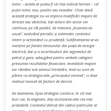
nimic – acesta ar putea fi cel mai indicat termen – cel
puțin nimic nou, pozitiv sau inovator. Chiar dacă
această strategie nu va implica modificări majore de
direcție sau obiective, toți actorii din sector vor
continua, pe cât posibil, de maniera „business-as-
usual”, evaluând periodic și sistematic contextul
intern și acționând cu prudență. Subfinanțarea se va
menține pe fondul tensiunilor din piața de energie
electrică, dar și a incertitudinii din segmentul de
petrol și gaze, adaugând pentru ambele categorii
presiunea rezultatelor financiare. Investițiile majore
vor rămâne sub semnul întrebării, însă nu sunt de
părere ca strategia este „principalul vinovat”, ci doar
motivul invocat de factorii de decizie.
De asemenea, lipsa strategiei conduce, în cel mai
bun caz, la stagnare, deși acutizarea este cea mai
probabilă. Contextul delicat din cadrul particular al