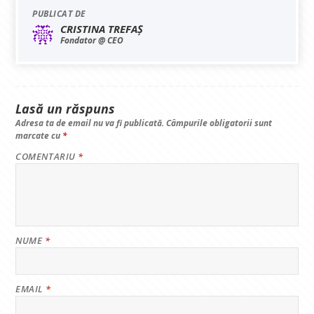
c
at
k
e
ai
PUBLICAT DE
e
s
e
gr
l
CRISTINA TREFAȘ
b
A
dI
a
Fondator @ CEO
o
p
n
m
o
p
k
Lasă un răspuns
Adresa ta de email nu va fi publicată.
Câmpurile obligatorii sunt
marcate cu
*
COMENTARIU
*
NUME
*
EMAIL
*