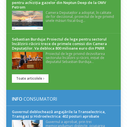
pentru achiziția gazelor din Neptun Deep de la OMV
Petrom
Camera Deputaților a adoptat, în calitate
de for decizional, proiectul de lege privind
unele măsuri fiscal-bug...
Sebastian Burduja: Proiectul de lege pentru sectorul
încălzirii-răcirii trece de primele comisii din Camera
Deputaților. Va debloca 800 milioane euro din PNRR
Proiectul de lege privind dezvoltarea
sectorului încălzirii și răcirii, inițiat de
deputatul Sebastian Burduja...
Toate articolele
INFO
CONSUMATORI
Guvernul deblochează angajările la Transelectrica,
Transgaz și Hidroelectrica: 402 posturi aprobate
Guvernul a aprobat, prin trei
memorandumuri distincte, ocuparea