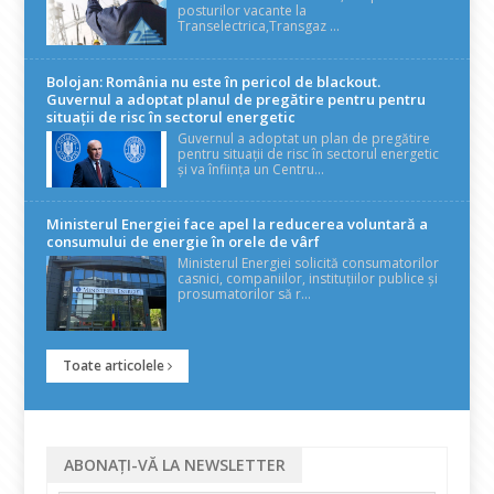
posturilor vacante la
Transelectrica,Transgaz ...
Bolojan: România nu este în pericol de blackout.
Guvernul a adoptat planul de pregătire pentru pentru
situații de risc în sectorul energetic
Guvernul a adoptat un plan de pregătire
pentru situații de risc în sectorul energetic
și va înființa un Centru...
Ministerul Energiei face apel la reducerea voluntară a
consumului de energie în orele de vârf
Ministerul Energiei solicită consumatorilor
casnici, companiilor, instituțiilor publice și
prosumatorilor să r...
Toate articolele
ABONAȚI-VĂ LA NEWSLETTER