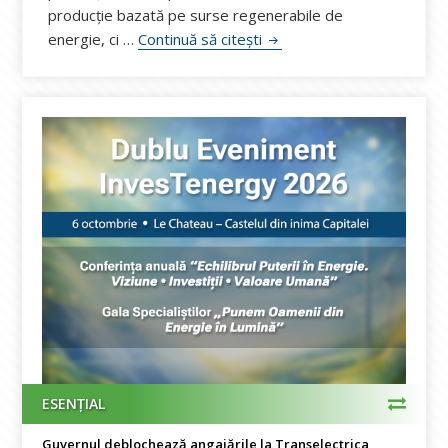
producție bazată pe surse regenerabile de
FOREN 2026. Ion Lungu, CNR
energie, ci …
Continuă să citești
ESENȚIAL
Guvernul deblochează angajările la Transelectrica,