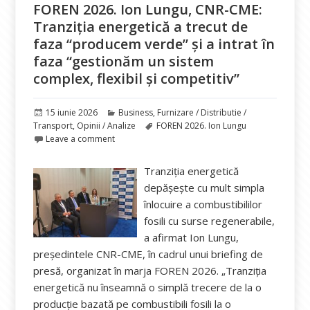
FOREN 2026. Ion Lungu, CNR-CME:
Tranziția energetică a trecut de
faza “producem verde” și a intrat în
faza “gestionăm un sistem
complex, flexibil și competitiv”
Publicat
Categorii
15 iunie 2026
Business
,
Furnizare / Distributie /
pe
Etichete
Transport
,
Opinii / Analize
FOREN 2026. Ion Lungu
Leave a comment
Tranziția energetică
depășește cu mult simpla
înlocuire a combustibililor
fosili cu surse regenerabile,
a afirmat Ion Lungu,
președintele CNR-CME, în cadrul unui briefing de
presă, organizat în marja FOREN 2026. „Tranziția
energetică nu înseamnă o simplă trecere de la o
producție bazată pe combustibili fosili la o