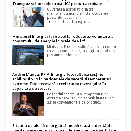
Transgaz și Hidroelectrica: 402 posturi aprobate
Guvernul a aprobat, prin trei
memorandumuri distincte, ocuparea
posturilor vacante la
Transelectrica,Transgaz ...
Ministerul Energiei face apel la reducerea voluntară a
consumului de energie în orele de vârf
Ministerul Energiei solicită consumatorilor
casnici, companiilor, instituțiilor publice și
prosumatorilor să r...
Andrei Manea, RPIA: Energia fotovoltaică susține
echilibrul SEN în perioadele de secetă și temperaturi
extreme. Este necesară accelerarea investițiilor în
capacități de stocare
Pe fondul secetei și al temperaturilor
extreme care reduc disponibilitatea unor
surse convenționale de producț...
Situația de alertă energetică mobilizează autoritățile:
marile orașe reduc consumul de energie, însă vârful de