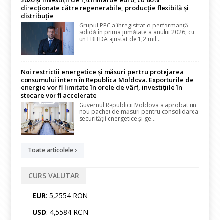
2026 și investiții de 1,4 miliarde euro, cu 86%
direcționate către regenerabile, producție flexibilă și
distribuție
Grupul PPC a înregistrat o performanță
solidă în prima jumătate a anului 2026, cu
un EBITDA ajustat de 1,2 mil...
Noi restricții energetice și măsuri pentru protejarea
consumului intern în Republica Moldova. Exporturile de
energie vor fi limitate în orele de vârf, investițiile în
stocare vor fi accelerate
Guvernul Republicii Moldova a aprobat un
nou pachet de măsuri pentru consolidarea
securității energetice și ge...
Toate articolele
CURS VALUTAR
EUR
: 5,2554 RON
USD
: 4,5584 RON