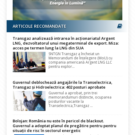
ARTICOLE RECOMANDATE
Transgaz analizează intrarea în acționariatul Argent
LNG, dezvoltatorul unui megaterminal de export. Miza:
acces pe termen lung la LNG din SUA
SNTGN Transgaz a încheiat un
Memorandum de Înțelegere (MoU) cu
compania americană Argent LNG LLC
pentru explor...
Guvernul deblochează angajările la Transelectrica,
Transgaz și Hidroelectrica: 402 posturi aprobate
Guvernul a aprobat, prin trei
memorandumuri distincte, ocuparea
posturilor vacante la
Transelectrica,Transgaz ...
Bolojan: România nu este în pericol de blackout.
Guvernul a adoptat planul de pregătire pentru pentru
situații de risc în sectorul energetic