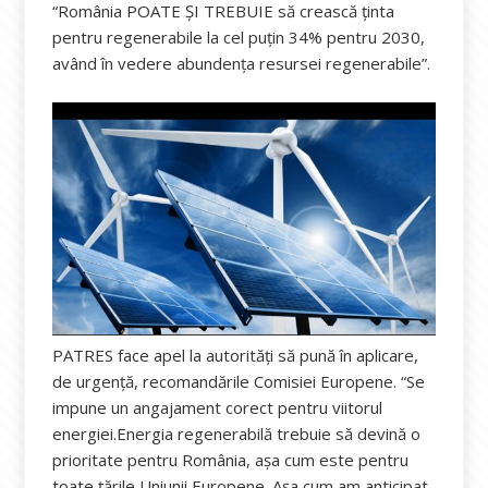
“România POATE ȘI TREBUIE să crească ținta
pentru regenerabile la cel puțin 34% pentru 2030,
având în vedere abundența resursei regenerabile”.
PATRES face apel la autorități să pună în aplicare,
de urgență, recomandările Comisiei Europene. “Se
impune un angajament corect pentru viitorul
energiei.Energia regenerabilă trebuie să devină o
prioritate pentru România, așa cum este pentru
toate țările Uniunii Europene. Așa cum am anticipat,