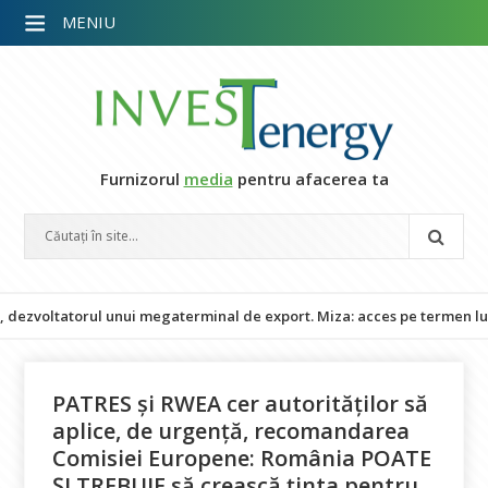
MENIU
Furnizorul
media
pentru afacerea ta
tatorul unui megaterminal de export. Miza: acces pe termen lung la L
PATRES și RWEA cer autorităților să
aplice, de urgență, recomandarea
Comisiei Europene: România POATE
ȘI TREBUIE să crească ținta pentru