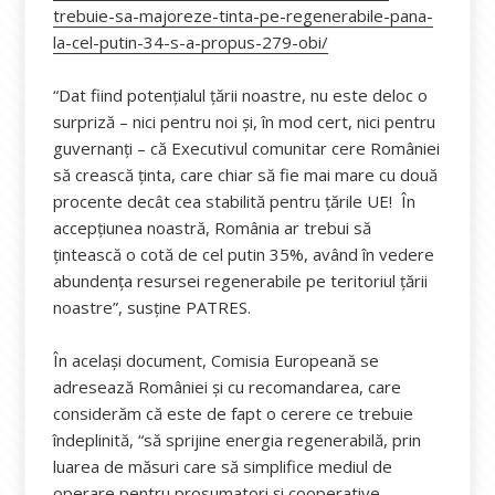
trebuie-sa-majoreze-tinta-pe-regenerabile-pana-
la-cel-putin-34-s-a-propus-279-obi/
“Dat fiind potențialul țării noastre, nu este deloc o
surpriză – nici pentru noi și, în mod cert, nici pentru
guvernanți – că Executivul comunitar cere României
să crească ținta, care chiar să fie mai mare cu două
procente decât cea stabilită pentru țările UE! În
accepțiunea noastră, România ar trebui să
țintească o cotă de cel putin 35%, având în vedere
abundența resursei regenerabile pe teritoriul țării
noastre”, susține PATRES.
În același document, Comisia Europeană se
adresează României și cu recomandarea, care
considerăm că este de fapt o cerere ce trebuie
îndeplinită, “să sprijine energia regenerabilă, prin
luarea de măsuri care să simplifice mediul de
operare pentru prosumatori și cooperative