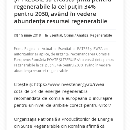
regenerabile la cel puțin 34%
pentru 2030, având în vedere
abundența resursei regenerabile
Publicat
Categorii
19 iunie 2019
Esential
,
Opinii / Analize
,
Regenerabile
pe
Prima Pagina
Actual
Esential
PATRES și RWEA cer
autorităților să aplice, de urgență, recomandarea Comisiei
Europene: România POATE ȘI TREBUIE să crească ținta pentru
regenerabile la cel puțin 34% pentru 2030, având în vedere
abundența resursei regenerabile
Citește și:
https://www.investenergy.ro/rwea-
cota-de-34-de-energie-regenerabila-
recomandata-de-comisia-europeana-o-incurajare-
pentru-un-nivel-de-ambitie-corect-pentru-viitor/
Organizaţia Patronală a Producătorilor de Energie
din Surse Regenarabile din România afirmă că