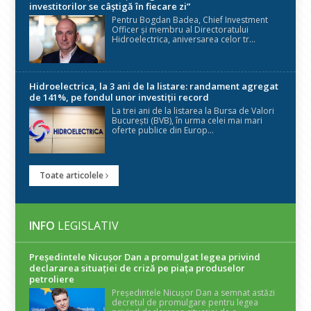
investitorilor se câștigă în fiecare zi”
Pentru Bogdan Badea, Chief Investment
Officer și membru al Directoratului
Hidroelectrica, aniversarea celor tr...
Hidroelectrica, la 3 ani de la listare: randament agregat
de 141%, pe fondul unor investiții record
La trei ani de la listarea la Bursa de Valori
București (BVB), în urma celei mai mari
oferte publice din Europ...
Toate articolele
INFO
LEGISLATIV
Președintele Nicuşor Dan a promulgat legea privind
declararea situaţiei de criză pe piaţa produselor
petroliere
Președintele Nicușor Dan a semnat astăzi
decretul de promulgare pentru legea