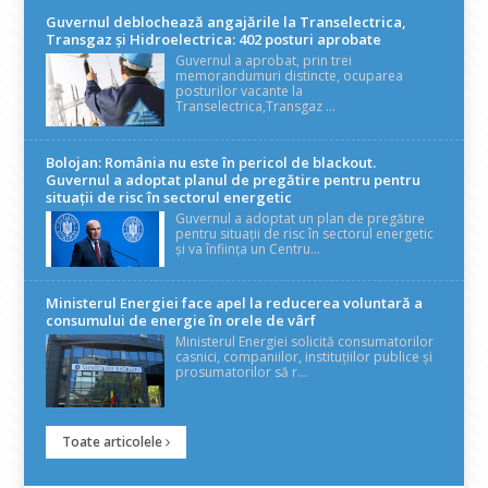
Guvernul deblochează angajările la Transelectrica,
Transgaz și Hidroelectrica: 402 posturi aprobate
Guvernul a aprobat, prin trei
memorandumuri distincte, ocuparea
posturilor vacante la
Transelectrica,Transgaz ...
Bolojan: România nu este în pericol de blackout.
Guvernul a adoptat planul de pregătire pentru pentru
situații de risc în sectorul energetic
Guvernul a adoptat un plan de pregătire
pentru situații de risc în sectorul energetic
și va înființa un Centru...
Ministerul Energiei face apel la reducerea voluntară a
consumului de energie în orele de vârf
Ministerul Energiei solicită consumatorilor
casnici, companiilor, instituțiilor publice și
prosumatorilor să r...
Toate articolele