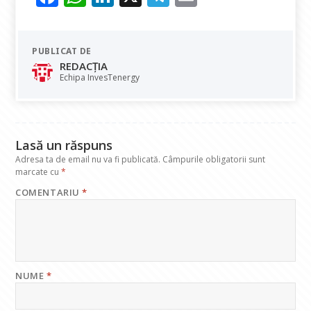
ac
h
n
el
m
e
at
k
e
ai
PUBLICAT DE
b
s
e
gr
l
REDACȚIA
o
A
dI
a
Echipa InvesTenergy
o
p
n
m
k
p
Lasă un răspuns
Adresa ta de email nu va fi publicată.
Câmpurile obligatorii sunt
marcate cu
*
COMENTARIU
*
NUME
*