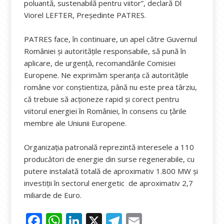
poluantă, sustenabilă pentru viitor”, declară Dl
Viorel LEFTER, Președinte PATRES.
PATRES face, în continuare, un apel către Guvernul
României și autoritățile responsabile, să pună în
aplicare, de urgență, recomandările Comisiei
Europene. Ne exprimăm speranța că autoritățile
române vor conștientiza, până nu este prea târziu,
că trebuie să acționeze rapid și corect pentru
viitorul energiei în României, în consens cu țările
membre ale Uniunii Europene.
Organizația patronală reprezintă interesele a 110
producători de energie din surse regenerabile, cu
putere instalată totală de aproximativ 1.800 MW și
investiții în sectorul energetic de aproximativ 2,7
miliarde de Euro.
F
W
Li
X
T
E