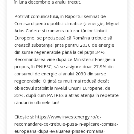
în luna decembrie a anului trecut.
Potrivit comunicatului, în Raportul semnat de
Comisarul pentru politici climatice şi energie, Miguel
Arias Cańete și transmis tuturor țărilor Uniunii
Europene, se precizează că România trebuie să
crească substanțial ținta pentru 2030 de energie
din surse regenerabile până la cel puțin 34%.
Recomandarea vine după ce Ministerul Energiei a
propus, în PNIESC, să se asigure doar 27,9% din
consumul de energie al anului 2030 din surse
regenerabile. O țintă cu mult mai redusă decât
obiectivul stabilit la nivelul Uniunii Europene, de
32%, după cum PATRES a atras atenția în repetate
rânduri în ultimele luni!
Citește și:
https://www.investenergy.ro/o-
recomandare-ce-trebuie-pusa-in-aplicare-comisia-
europeana-dupa-evaluarea-pnisec-romania-