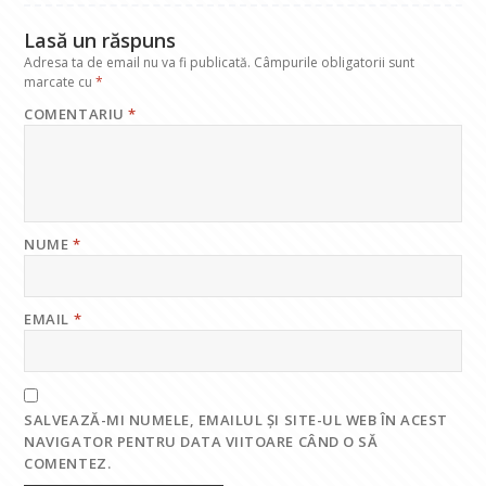
k
p
Lasă un răspuns
Adresa ta de email nu va fi publicată.
Câmpurile obligatorii sunt
marcate cu
*
COMENTARIU
*
NUME
*
EMAIL
*
SALVEAZĂ-MI NUMELE, EMAILUL ȘI SITE-UL WEB ÎN ACEST
NAVIGATOR PENTRU DATA VIITOARE CÂND O SĂ
COMENTEZ.