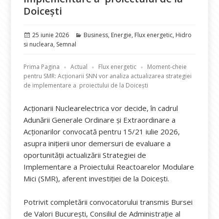
Doicești
Publicat
Categorii
25 iunie 2026
Business
,
Energie
,
Flux energetic
,
Hidro
pe
si nucleara
,
Semnal
Prima Pagina
Actual
Flux energetic
Moment-cheie
pentru SMR: Acționarii SNN vor analiza actualizarea strategiei
de implementare a proiectului de la Doicești
Acționarii Nuclearelectrica vor decide, în cadrul
Adunării Generale Ordinare și Extraordinare a
Acționarilor convocată pentru 15/21 iulie 2026,
asupra inițierii unor demersuri de evaluare a
oportunității actualizării Strategiei de
Implementare a Proiectului Reactoarelor Modulare
Mici (SMR), aferent investiției de la Doicești.
Potrivit completării convocatorului transmis Bursei
de Valori București, Consiliul de Administrație al