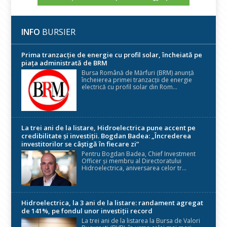
INFO
BURSIER
Prima tranzacție de energie cu profil solar, încheiată pe
piața administrată de BRM
Bursa Română de Mărfuri (BRM) anunță
încheierea primei tranzacții de energie
electrică cu profil solar din Rom...
La trei ani de la listare, Hidroelectrica pune accent pe
credibilitate și investiții. Bogdan Badea: „Încrederea
investitorilor se câștigă în fiecare zi”
Pentru Bogdan Badea, Chief Investment
Officer și membru al Directoratului
Hidroelectrica, aniversarea celor tr...
Hidroelectrica, la 3 ani de la listare: randament agregat
de 141%, pe fondul unor investiții record
La trei ani de la listarea la Bursa de Valori