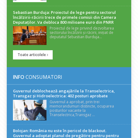
Sebastian Burduja: Proiectul de lege pentru sectorul
încălzirii-răcirii trece de primele comisii din Camera
Deputaților. Va debloca 800 milioane euro din PNRR
Proiectul de lege privind dezvoltarea
sectorului încălzirii și răcirii, inițiat de
deputatul Sebastian Burduja...
Toate articolele
INFO
CONSUMATORI
Guvernul deblochează angajările la Transelectrica,
Transgaz și Hidroelectrica: 402 posturi aprobate
Guvernul a aprobat, prin trei
memorandumuri distincte, ocuparea
posturilor vacante la
Transelectrica,Transgaz ...
Bolojan: România nu este în pericol de blackout.
Guvernul a adoptat planul de pregătire pentru pentru