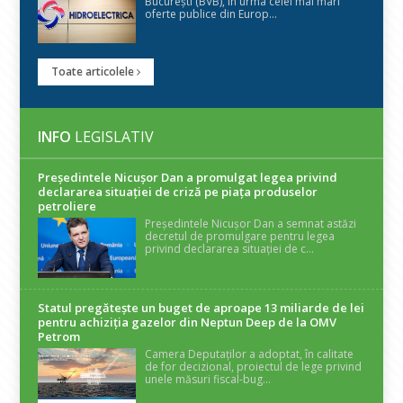
București (BVB), în urma celei mai mari
oferte publice din Europ...
Toate articolele
INFO
LEGISLATIV
Președintele Nicuşor Dan a promulgat legea privind
declararea situaţiei de criză pe piaţa produselor
petroliere
Președintele Nicușor Dan a semnat astăzi
decretul de promulgare pentru legea
privind declararea situației de c...
Statul pregătește un buget de aproape 13 miliarde de lei
pentru achiziția gazelor din Neptun Deep de la OMV
Petrom
Camera Deputaților a adoptat, în calitate
de for decizional, proiectul de lege privind
unele măsuri fiscal-bug...