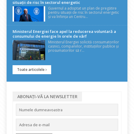
situații de risc în sectorul energetic
Guvernul a adoptat un plan de pregătire
pentru situații de risc în sectorul energetic
și va înființa un Centru...
Ministerul Energiei face apel la reducerea voluntară a
consumului de energie în orele de vârf
Ministerul Energiei solicită consumatorilor
casnici, companiilor, instituțiilor publice și
prosumatorilor să r...
Toate articolele
ABONAȚI-VĂ LA NEWSLETTER