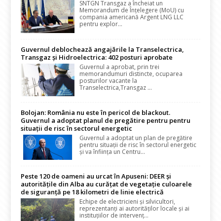
SNTGN Transgaz a încheiat un
Memorandum de Înțelegere (MoU) cu
compania americană Argent LNG LLC
pentru explor...
Guvernul deblochează angajările la Transelectrica,
Transgaz și Hidroelectrica: 402 posturi aprobate
Guvernul a aprobat, prin trei
memorandumuri distincte, ocuparea
posturilor vacante la
Transelectrica,Transgaz ...
Bolojan: România nu este în pericol de blackout.
Guvernul a adoptat planul de pregătire pentru pentru
situații de risc în sectorul energetic
Guvernul a adoptat un plan de pregătire
pentru situații de risc în sectorul energetic
și va înființa un Centru...
Peste 120 de oameni au urcat în Apuseni: DEER și
autoritățile din Alba au curățat de vegetație culoarele
de siguranță pe 18 kilometri de linie electrică
Echipe de electricieni și silvicultori,
reprezentanți ai autorităților locale și ai
instituțiilor de intervenț...