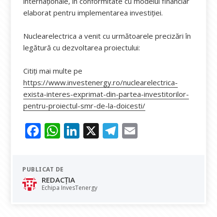
internaționale, în conformitate cu modelul financiar
elaborat pentru implementarea investiției.
Nuclearelectrica a venit cu următoarele precizări în
legătură cu dezvoltarea proiectului:
Citiți mai multe pe
https://www.investenergy.ro/nuclearelectrica-
exista-interes-exprimat-din-partea-investitorilor-
pentru-proiectul-smr-de-la-doicesti/
F
W
Li
X
T
E
ac
h
n
el
m
e
at
k
e
ai
PUBLICAT DE
b
s
e
gr
l
REDACȚIA
o
A
dI
a
Echipa InvesTenergy
o
p
n
m