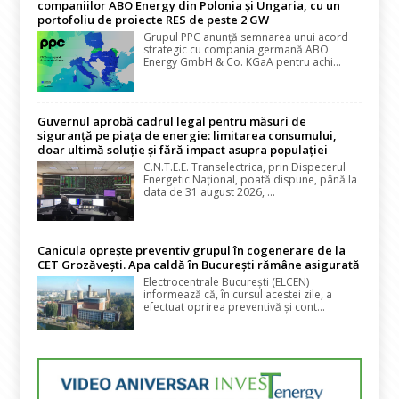
companiilor ABO Energy din Polonia și Ungaria, cu un
portofoliu de proiecte RES de peste 2 GW
Grupul PPC anunță semnarea unui acord
strategic cu compania germană ABO
Energy GmbH & Co. KGaA pentru achi...
Guvernul aprobă cadrul legal pentru măsuri de
siguranță pe piața de energie: limitarea consumului,
doar ultimă soluție și fără impact asupra populației
C.N.T.E.E. Transelectrica, prin Dispecerul
Energetic Național, poată dispune, până la
data de 31 august 2026, ...
Canicula oprește preventiv grupul în cogenerare de la
CET Grozăvești. Apa caldă în București rămâne asigurată
Electrocentrale București (ELCEN)
informează că, în cursul acestei zile, a
efectuat oprirea preventivă și cont...