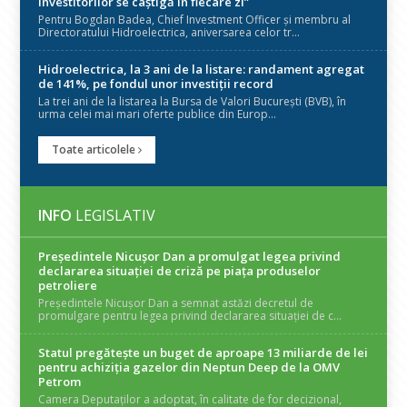
investitorilor se câștigă în fiecare zi”
Pentru Bogdan Badea, Chief Investment Officer și membru al
Directoratului Hidroelectrica, aniversarea celor tr...
Hidroelectrica, la 3 ani de la listare: randament agregat
de 141%, pe fondul unor investiții record
La trei ani de la listarea la Bursa de Valori București (BVB), în
urma celei mai mari oferte publice din Europ...
Toate articolele
INFO
LEGISLATIV
Președintele Nicuşor Dan a promulgat legea privind
declararea situaţiei de criză pe piaţa produselor
petroliere
Președintele Nicușor Dan a semnat astăzi decretul de
promulgare pentru legea privind declararea situației de c...
Statul pregătește un buget de aproape 13 miliarde de lei
pentru achiziția gazelor din Neptun Deep de la OMV
Petrom
Camera Deputaților a adoptat, în calitate de for decizional,