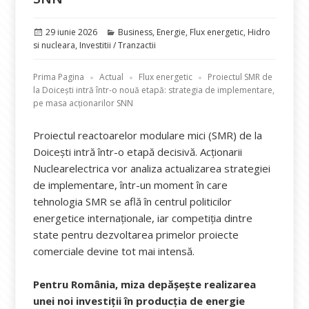
Publicat
Categorii
29 iunie 2026
Business
,
Energie
,
Flux energetic
,
Hidro
pe
si nucleara
,
Investitii / Tranzactii
Prima Pagina
Actual
Flux energetic
Proiectul SMR de
la Doicești intră într-o nouă etapă: strategia de implementare,
pe masa acționarilor SNN
Proiectul reactoarelor modulare mici (SMR) de la
Doicești intră într-o etapă decisivă. Acționarii
Nuclearelectrica vor analiza actualizarea strategiei
de implementare, într-un moment în care
tehnologia SMR se află în centrul politicilor
energetice internaționale, iar competiția dintre
state pentru dezvoltarea primelor proiecte
comerciale devine tot mai intensă.
Pentru România, miza depășește realizarea
unei noi investiții în producția de energie