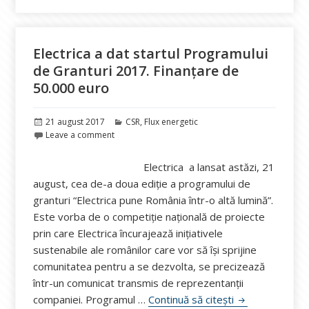
Electrica a dat startul Programului
de Granturi 2017. Finanțare de
50.000 euro
Publicat
Categorii
21 august 2017
CSR
,
Flux energetic
pe
Leave a comment
Electrica a lansat astăzi, 21
august, cea de-a doua ediţie a programului de
granturi “Electrica pune România într-o altă lumină”.
Este vorba de o competiţie naţională de proiecte
prin care Electrica încurajează inițiativele
sustenabile ale românilor care vor să își sprijine
comunitatea pentru a se dezvolta, se precizează
într-un comunicat transmis de reprezentanții
Electrica a dat
companiei. Programul …
Continuă să citești