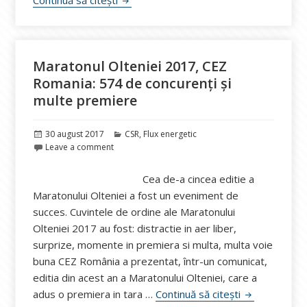
Continuă să citești
Maratonul Olteniei 2017, CEZ
Romania: 574 de concurenți și
multe premiere
Publicat
Categorii
30 august 2017
CSR
,
Flux energetic
pe
Leave a comment
Cea de-a cincea editie a
Maratonului Olteniei a fost un eveniment de
succes. Cuvintele de ordine ale Maratonului
Olteniei 2017 au fost: distractie in aer liber,
surprize, momente in premiera si multa, multa voie
buna CEZ România a prezentat, într-un comunicat,
editia din acest an a Maratonului Olteniei, care a
Maratonul Olt
adus o premiera in tara …
Continuă să citești