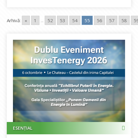
Arhivă:
«
1
...
52
53
54
55
56
57
58
5
ESENȚIAL