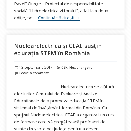
Pavel“ Ciunget. Proiectul de responsabilitate
socială ”Hidroelectrica viitorului”, aflat la a doua
Hidroelectrica invită tinerii
ediție, se …
Continuă să citești
Nuclearelectrica și CEAE susțin
educația STEM în România
Publicat
Categorii
13 septembrie 2017
CSR
,
Flux energetic
pe
Leave a comment
Nuclearelectrica se alătură
eforturilor Centrului de Evaluare și Analize
Educaționale de a promova educația STEM în
sistemul de învățământ formal din România. Cu
sprijinul Nuclearelectrica, CEAE a organizat un curs
de formare care să pregătească profesori de
științe din șapte noi județe pentru a deveni