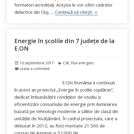
formatori acreditați. Aceștia le vor oferi cadrelor
Nuclearelectrica și
didactice din Cluj, …
Continuă să citești
Energie în școlile din 7 județe de la
E.ON
Publicat
Categorii
10 septembrie 2017
CSR
,
Flux energetic
pe
Leave a comment
E.ON România a continuat
în acest an proiectul „Energie în școlile copilăriei”,
dedicat îmbunătățirii condițiilor de studiu şi
eficientizării consumului de energie prin iluminarea
bazată pe tehnologii moderne a sălilor de clasă din
unităţile de învăţământ. În cadrul proiectului, care a
debutat în 2012, au fost montate 21.500 de
corpuri de iluminat și 52.000 de …