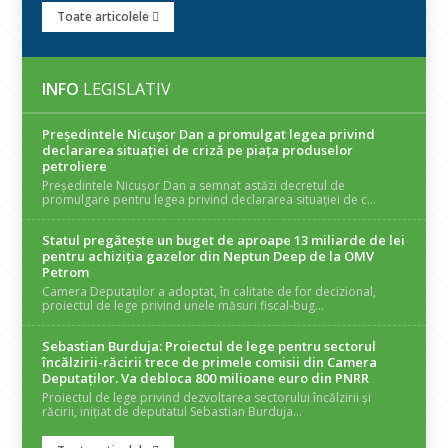
Toate articolele
INFO
LEGISLATIV
Președintele Nicuşor Dan a promulgat legea privind
declararea situaţiei de criză pe piaţa produselor
petroliere
Președintele Nicușor Dan a semnat astăzi decretul de
promulgare pentru legea privind declararea situației de c...
Statul pregătește un buget de aproape 13 miliarde de lei
pentru achiziția gazelor din Neptun Deep de la OMV
Petrom
Camera Deputaților a adoptat, în calitate de for decizional,
proiectul de lege privind unele măsuri fiscal-bug...
Sebastian Burduja: Proiectul de lege pentru sectorul
încălzirii-răcirii trece de primele comisii din Camera
Deputaților. Va debloca 800 milioane euro din PNRR
Proiectul de lege privind dezvoltarea sectorului încălzirii și
răcirii, inițiat de deputatul Sebastian Burduja...