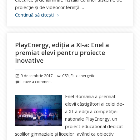
proiecție și de videoconferință …
OMV Petrom a dotat un amfiteatru cu te
Continuă să citești
PlayEnergy, ediția a XI-a: Enel a
premiat elevi pentru proiecte
inovative
Publicat
Categorii
9 decembrie 2017
CSR
,
Flux energetic
pe
Leave a comment
Enel România a premiat
elevii câştigători ai celei de-
a XI-a ediţii a competiţiei
naţionale PlayEnergy, un
proiect educational dedicat
şcolilor gimnaziale şi liceelor, având ca obiectiv