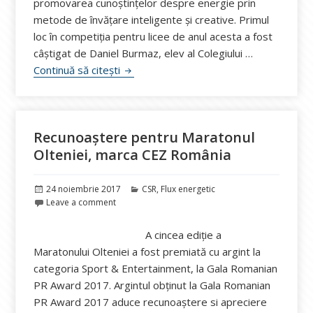
promovarea cunoştinţelor despre energie prin
metode de învăţare inteligente şi creative. Primul
loc în competiția pentru licee de anul acesta a fost
câștigat de Daniel Burmaz, elev al Colegiului …
PlayEnergy, ediția a XI-a: Enel a premia
Continuă să citești
Recunoaștere pentru Maratonul
Olteniei, marca CEZ România
Publicat
Categorii
24 noiembrie 2017
CSR
,
Flux energetic
pe
Leave a comment
A cincea ediție a
Maratonului Olteniei a fost premiată cu argint la
categoria Sport & Entertainment, la Gala Romanian
PR Award 2017. Argintul obținut la Gala Romanian
PR Award 2017 aduce recunoaștere si apreciere