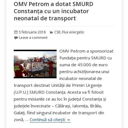
OMV Petrom a dotat SMURD
Constanța cu un incubator
neonatal de transport
Publicat
Categorii
5 februarie 2018
CSR
,
Flux energetic
pe
Leave a comment
OMV Petrom a sponsorizat
Fundaţia pentru SMURD cu
suma de 45.000 de euro
pentru achiziționarea unui
incubator neonatal de
transport destinat Unității de Primiri Urgențe
(U.P.U.) SMURD Constanța. Acesta va fi folosit
pentru misiunile ce au loc în județul Constanţa şi
judeţele învecinate – Călărași, Ialomița, Brăila,
Galați, fiind singurul incubator de transport din
OMV Petrom a dotat SMURD Cons
zonă, …
Continuă să citești