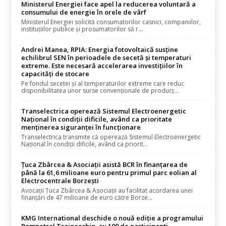
Ministerul Energiei face apel la reducerea voluntară a
consumului de energie în orele de vârf
Ministerul Energiei solicită consumatorilor casnici, companiilor,
instituțiilor publice și prosumatorilor să r...
Andrei Manea, RPIA: Energia fotovoltaică susține
echilibrul SEN în perioadele de secetă și temperaturi
extreme. Este necesară accelerarea investițiilor în
capacități de stocare
Pe fondul secetei și al temperaturilor extreme care reduc
disponibilitatea unor surse convenționale de producț...
Transelectrica operează Sistemul Electroenergetic
Național în condiții dificile, având ca prioritate
menținerea siguranței în funcționare
Transelectrica transmite că operează Sistemul Electroenergetic
Național în condiții dificile, având ca priorit...
Țuca Zbârcea & Asociații asistă BCR în finanțarea de
până la 61,6 milioane euro pentru primul parc eolian al
Electrocentrale Borzești
Avocații Țuca Zbârcea & Asociații au facilitat acordarea unei
finanțări de 47 milioane de euro către Borze...
KMG International deschide o nouă ediție a programului