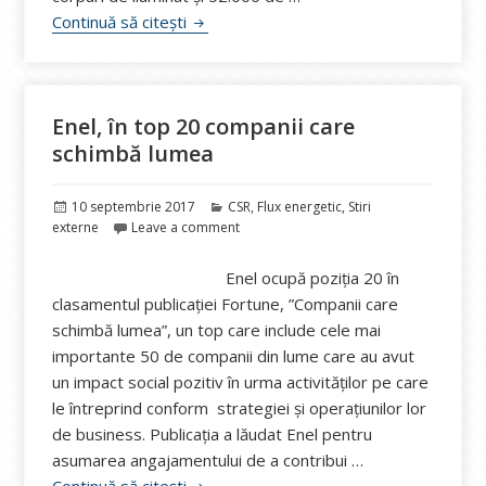
Energie în școlile din 7 județe de la E.O
Continuă să citești
Enel, în top 20 companii care
schimbă lumea
Publicat
Categorii
10 septembrie 2017
CSR
,
Flux energetic
,
Stiri
pe
externe
Leave a comment
Enel ocupă poziția 20 în
clasamentul publicației Fortune, ”Companii care
schimbă lumea”, un top care include cele mai
importante 50 de companii din lume care au avut
un impact social pozitiv în urma activităților pe care
le întreprind conform strategiei și operațiunilor lor
de business. Publicația a lăudat Enel pentru
asumarea angajamentului de a contribui …
Enel, în top 20 companii care schimbă 