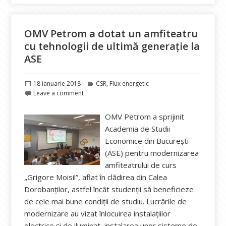
OMV Petrom a dotat un amfiteatru
cu tehnologii de ultimă generație la
ASE
Publicat
Categorii
18 ianuarie 2018
CSR
,
Flux energetic
pe
Leave a comment
OMV Petrom a sprijinit
Academia de Studii
Economice din București
(ASE) pentru modernizarea
amfiteatrului de curs
„Grigore Moisil”, aflat în clădirea din Calea
Dorobanților, astfel încât studenții să beneficieze
de cele mai bune condiții de studiu. Lucrările de
modernizare au vizat înlocuirea instalațiilor
electrice și de iluminat, instalarea unor sisteme de