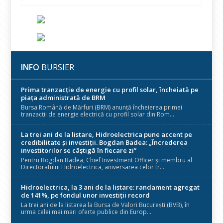
INFO
BURSIER
Prima tranzacție de energie cu profil solar, încheiată pe
piața administrată de BRM
Bursa Română de Mărfuri (BRM) anunță încheierea primei
tranzacții de energie electrică cu profil solar din Rom...
La trei ani de la listare, Hidroelectrica pune accent pe
credibilitate și investiții. Bogdan Badea: „Încrederea
investitorilor se câștigă în fiecare zi”
Pentru Bogdan Badea, Chief Investment Officer și membru al
Directoratului Hidroelectrica, aniversarea celor tr...
Hidroelectrica, la 3 ani de la listare: randament agregat
de 141%, pe fondul unor investiții record
La trei ani de la listarea la Bursa de Valori București (BVB), în
urma celei mai mari oferte publice din Europ...