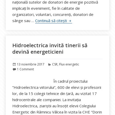
națională sutelor de donatori de energie pozitivă
implicați în eveniment, fie în calitate de
organizatori, voluntari, concurenți, donatori de
Recunoaștere pentru Mara
sânge sau …
Continuă să citești
Hidroelectrica invită tinerii să
devină energeticieni
Publicat
Categorii
13 noiembrie 2017
CSR
,
Flux energetic
pe
1 Comment
În cadrul proiectului
”Hidroelectrica viitorului”, 600 de elevi și profesorii
lor, de la 15 colegii tehnice din țară, au vizitat 17
hidrocentrale ale companiei. La invitația
Hidroelectrica, ziariștii au însoțit elevii Colegiului
Energetic din Râmnicu Vâlcea în vizita la CHE “Dorin