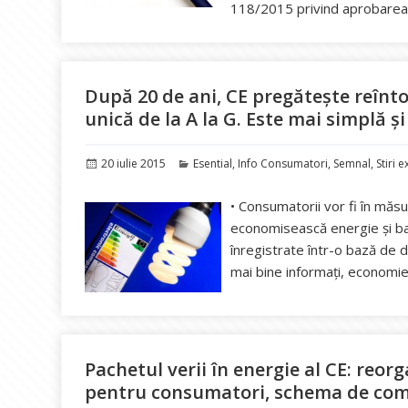
118/2015 privind aprobarea
După 20 de ani, CE pregătește reînto
unică de la A la G. Este mai simplă 
Publicat
Categorii
20 iulie 2015
Esential
,
Info Consumatori
,
Semnal
,
Stiri 
pe
• Consumatorii vor fi în măsu
economisească energie și ba
înregistrate într-o bază de 
mai bine informați, economie 
Pachetul verii în energie al CE: reor
pentru consumatori, schema de comerc