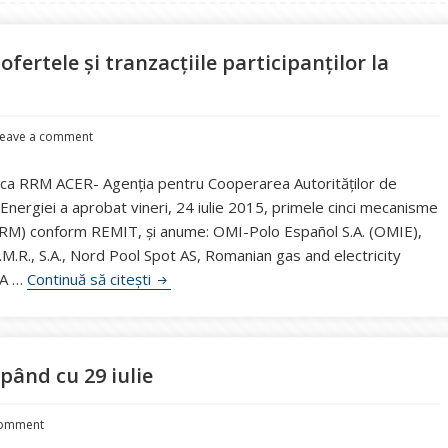
ertele și tranzacțiile participanților la
eave a comment
l ca RRM ACER- Agenţia pentru Cooperarea Autorităţilor de
ergiei a aprobat vineri, 24 iulie 2015, primele cinci mecanisme
RRM) conform REMIT, și anume: OMI-Polo Español S.A. (OMIE),
.R., S.A., Nord Pool Spot AS, Romanian gas and electricity
Din 7 octombrie, OPCOM va raporta ofertele 
.A …
Continuă să citești
pând cu 29 iulie
comment