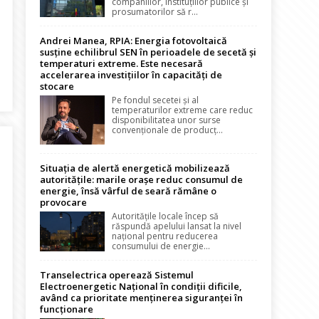
companiilor, instituțiilor publice și
prosumatorilor să r...
Andrei Manea, RPIA: Energia fotovoltaică
susține echilibrul SEN în perioadele de secetă și
temperaturi extreme. Este necesară
accelerarea investițiilor în capacități de
lie
stocare
Pe fondul secetei și al
temperaturilor extreme care reduc
disponibilitatea unor surse
convenționale de producț...
Situația de alertă energetică mobilizează
autoritățile: marile orașe reduc consumul de
energie, însă vârful de seară rămâne o
provocare
Autoritățile locale încep să
răspundă apelului lansat la nivel
național pentru reducerea
consumului de energie...
Transelectrica operează Sistemul
Electroenergetic Național în condiții dificile,
având ca prioritate menținerea siguranței în
funcționare