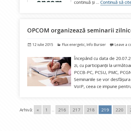
continuă și …
Continuă să cit
OPCOM organizează seminarii zilni
Publicat
Categorii
12 iulie 2015
Flux energetic
,
Info Bursier
Leave a 
pe
Începând cu data de 20.07.
zi, cu participanţii la urmă
PCCB-PC, PCSU, PMC, PCGN-
Seminariile se vor desfăşura
VoIP, ceea ce impune pentru 
Arhivă:
«
1
...
216
217
218
219
220