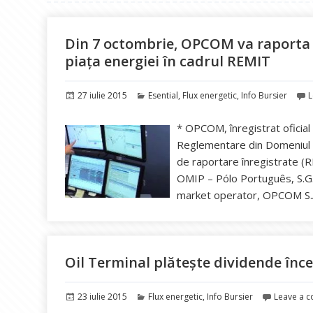
Din 7 octombrie, OPCOM va raporta of
piața energiei în cadrul REMIT
Publicat
Categorii
27 iulie 2015
Esential
,
Flux energetic
,
Info Bursier
L
pe
* OPCOM, înregistrat oficia
Reglementare din Domeniul En
de raportare înregistrate (
OMIP – Pólo Português, S.G.M
market operator, OPCOM S
Oil Terminal plătește dividende înce
Publicat
Categorii
23 iulie 2015
Flux energetic
,
Info Bursier
Leave a 
pe