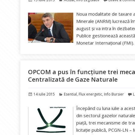
pe
Noua modalitate de taxare a 
Minerale (ANRM) lucrează împr
august şi va intra în dezbate
Publice gestionează această 
Monetar Internaţional (FMI)
OPCOM a pus în funcțiune trei meca
Centralizată de Gaze Naturale
Publicat
Categorii
14 iulie 2015
Esential
,
Flux energetic
,
Info Bursier
L
pe
Începând cu luna iulie a acest
din sectorul gazelor naturale
piață, trei mecanisme de tr
licitație publică, PCGN-LN – 