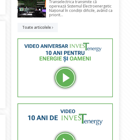
Transelectrica transmite că
manță pentru calitatea activității de furnizare energie. Furnizorii
operează Sistemul Electroenergetic
Național în condiții dificile, având ca
priorit...
Toate articolele
ni, CE pregătește reîntoarcerea la scara de etichetare energetică 