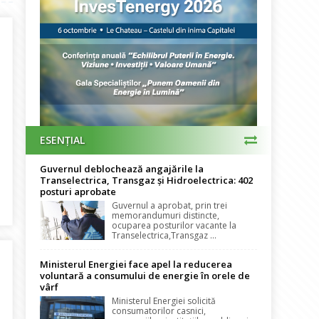
ESENȚIAL
Guvernul deblochează angajările la
Transelectrica, Transgaz și Hidroelectrica: 402
posturi aprobate
și tranzacțiile participanților la piața energiei în cadrul REMIT
Guvernul a aprobat, prin trei
memorandumuri distincte,
ocuparea posturilor vacante la
Transelectrica,Transgaz ...
Ministerul Energiei face apel la reducerea
voluntară a consumului de energie în orele de
vârf
Ministerul Energiei solicită
consumatorilor casnici,