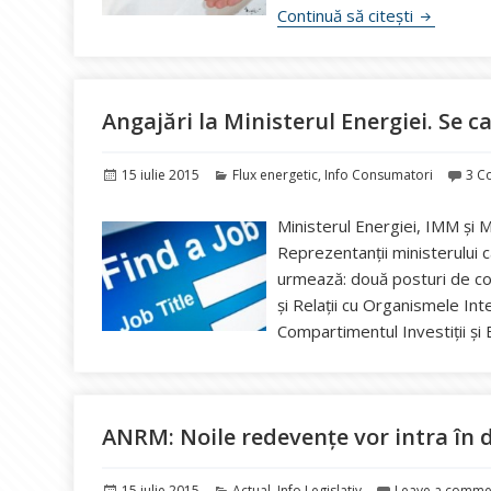
Gălățenii 
Continuă să citești
Angajări la Ministerul Energiei. Se ca
Publicat
Categorii
15 iulie 2015
Flux energetic
,
Info Consumatori
3 C
pe
Ministerul Energiei, IMM și 
Reprezentanții ministerului c
urmează: două posturi de con
și Relații cu Organismele Inte
Compartimentul Investiții și 
ANRM: Noile redevenţe vor intra în
Publicat
Categorii
15 iulie 2015
Actual
,
Info Legislativ
Leave a comme