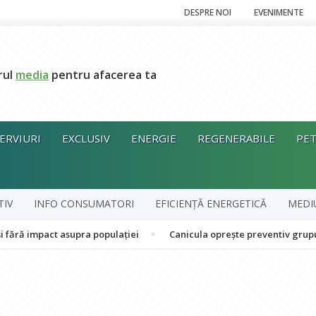
DESPRE NOI
EVENIMENTE
rul
media
pentru afacerea ta
ERVIURI
EXCLUSIV
ENERGIE
REGENERABILE
PET
TIV
INFO CONSUMATORI
EFICIENȚĂ ENERGETICĂ
MEDI
ct asupra populației
Canicula oprește preventiv grupul în cogen