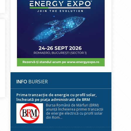
e Piața Centralizată de Gaze Naturale
INFO
BURSIER
ă seminarii zilnice pe teme de REMIT
Prima tranzacție de energie cu profil solar,
încheiată pe piața administrată de BRM
Bursa Română de Mărfuri (BRM)
anunță încheierea primei tranzacții
de energie electrică cu profil solar
din Rom...