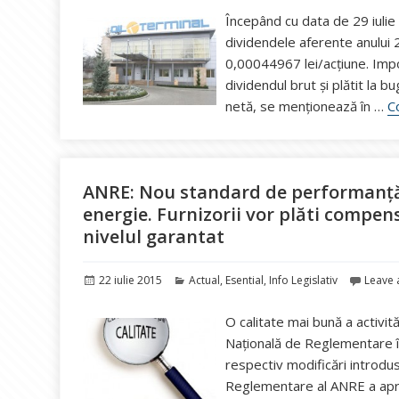
Începând cu data de 29 iulie
dividendele aferente anului
0,00044967 lei/acțiune. Impoz
dividendul brut și plătit la bu
netă, se menționează în …
C
ANRE: Nou standard de performanță p
energie. Furnizorii vor plăti compen
nivelul garantat
Publicat
Categorii
22 iulie 2015
Actual
,
Esential
,
Info Legislativ
Leave
pe
O calitate mai bună a activită
Națională de Reglementare în
respectiv modificări introd
Reglementare al ANRE a apro