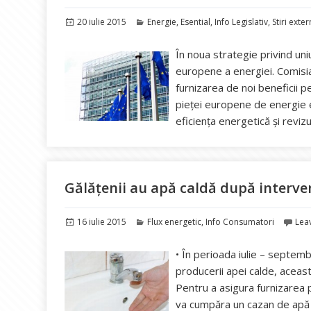
Publicat
Categorii
20 iulie 2015
Energie
,
Esential
,
Info Legislativ
,
Stiri exte
pe
În noua strategie privind uni
europene a energiei. Comisi
furnizarea de noi beneficii 
pieței europene de energie e
eficiența energetică și rev
Gălățenii au apă caldă după interve
Publicat
Categorii
16 iulie 2015
Flux energetic
,
Info Consumatori
Lea
pe
• În perioada iulie – septemb
producerii apei calde, aceast
Pentru a asigura furnizarea 
va cumpăra un cazan de apă 