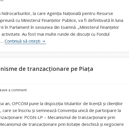
hidrocarburilor, la care Agenţia Naţională pentru Resurse
eună cu Ministerul Finanţelor Publice, va fi definitivată în luna
re în Parlament în sesiunea din toamnă. „Ministerul Finanţelor
activitate. Au fost mai multe runde de discuţii cu Fondul
ANRM: Noile redevenţe vor intra în dezbate
. …
Continuă să citești
nisme de tranzacționare pe Piața
eave a comment
ui an, OPCOM pune la dispoziția titularilor de licență și clienților
, care se înscriu și semnează Convenția unică de participare la
anzacționare: PCGN-LP – Mecanismul de tranzacționare prin
Mecanismul de tranzacționare prin licitație deschisă și negociere