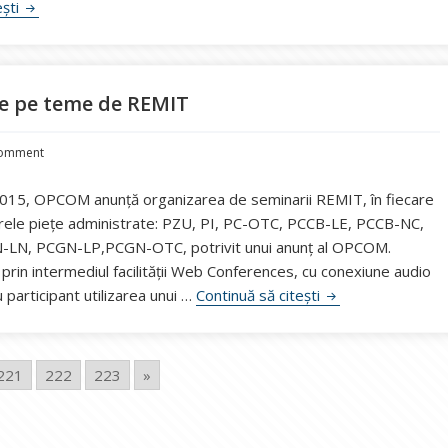
OPCOM a pus în funcțiune trei mecanisme de tranzacționare p
ești
ce pe teme de REMIT
comment
2015, OPCOM anunţă organizarea de seminarii REMIT, în fiecare
toarele pieţe administrate: PZU, PI, PC-OTC, PCCB-LE, PCCB-NC,
LN, PCGN-LP,PCGN-OTC, potrivit unui anunţ al OPCOM.
 prin intermediul facilităţii Web Conferences, cu conexiune audio
OPCOM organizeaz
participant utilizarea unui …
Continuă să citești
221
222
223
»