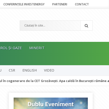
CONFERINȚELE INVESTENERGY
PARTENERI
CONTACT
ROL ȘI GAZE
MINERIT
U
CSR
ENGLISH
VIDEO
erare de la CET Grozăvești. Apa caldă în București rămâne asigurată