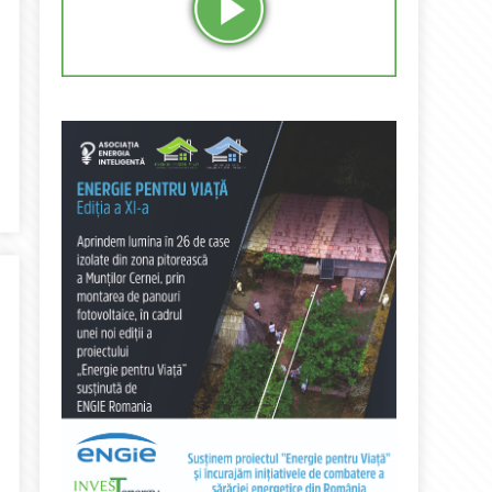
 al CE: reorganizarea pieței europene, noi beneficii pentru consum