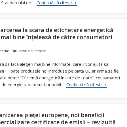
ANRE: Nou standard de perfor
 Standardului de …
Continuă să citești
arcerea la scara de etichetare energetică
și mai bine înțeleasă de către consumatori
externe
Leave a comment
ră să facă alegeri mai bine informate, care îi vor ajuta să
ni • Toate produsele noi introduse pe piața UE ar urma să fie
date online “Eficiență energetică înainte de toate”, consumatori
După 20 de a
de energie și bani sunt principii …
Continuă să citești
ganizarea pieței europene, noi beneficii
ializare certificate de emisii – revizuită