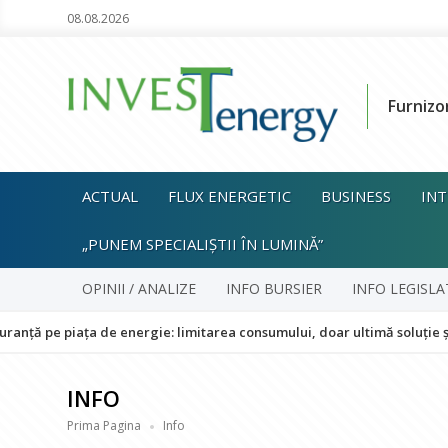
08.08.2026
Furnizo
ACTUAL
FLUX ENERGETIC
BUSINESS
INT
„PUNEM SPECIALIȘTII ÎN LUMINĂ”
OPINII / ANALIZE
INFO BURSIER
INFO LEGISLA
ața de energie: limitarea consumului, doar ultimă soluție și fără impa
INFO
Prima Pagina
Info