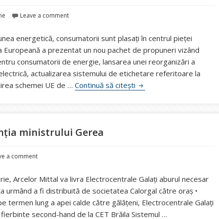
rne
Leave a comment
unea energetică, consumatorii sunt plasați în centrul pieței
a Europeană a prezentat un nou pachet de propuneri vizând
pentru consumatorii de energie, lansarea unei reorganizări a
lectrică, actualizarea sistemului de etichetare referitoare la
Pachetul verii în energie
izuirea schemei UE de …
Continuă să citești
nția ministrului Gerea
ve a comment
rie, Arcelor Mittal va livra Electrocentrale Galați aburul necesar
a urmând a fi distribuită de societatea Calorgal către oraș •
pe termen lung a apei calde către gălățeni, Electrocentrale Galați
fierbinte second-hand de la CET Brăila Sistemul …