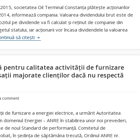
 2015, societatea Oil Terminal Constanța plătește acționarilor
 2014, informează compania. Valoarea dividendului brut este de
itul pe dividende va fi calculat și reținut de companie din
getul statului, iar acționarii vor încasa dividendele la valoarea
Oil Terminal plătește dividende începând cu 29 iu
ontinuă să citești
entru calitatea activității de furnizare
sații majorate clienților dacă nu respectă
 a comment
ții de furnizare a energiei electrice, a urmărit Autoritatea
 domeniul Energiei – ANRE în stabilirea unor noi prevederi,
use de noul Standard de performanță. Comitetul de
bat, în şedinţa de săptămâna trecută, Ordinul ANRE nr.