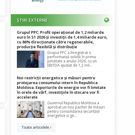
ȘTIRI EXTERNE
Grupul PPC: Profit operațional de 1,2 miliarde
euro în S1 2026 și investiții de 1,4 miliarde euro,
cu 86% direcționate către regenerabile,
producție flexibilă și distribuție
Grupul PPC a înregistrat o
performanță solidă în prima
jumătate a anului 2026, cu un
EBITDA ajustat de 1,2 mil...
Noi restricții energetice și măsuri pentru
protejarea consumului intern în Republica
Moldova. Exporturile de energie vor fi limitate
onsilieri și șoferi
în orele de vârf, investițiile în stocare vor fi
accelerate
Guvernul Republicii Moldova a
aprobat un nou pachet de măsuri
pentru consolidarea securității
energetice și ge...
Toate articolele