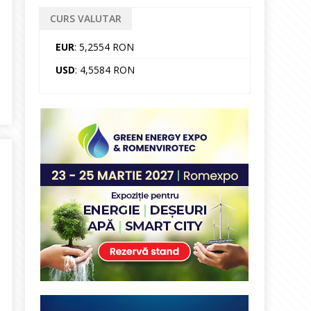
CURS VALUTAR
EUR
: 5,2554 RON
USD
: 4,5584 RON
re în Parlament la toamnă