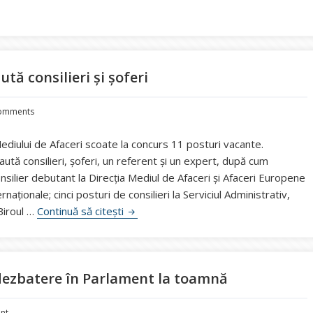
au apă caldă după intervenția ministrului Gerea
ută consilieri și șoferi
omments
Mediului de Afaceri scoate la concurs 11 posturi vacante.
aută consilieri, șoferi, un referent și un expert, după cum
silier debutant la Direcția Mediul de Afaceri și Afaceri Europene
rnaționale; cinci posturi de consilieri la Serviciul Administrativ,
Angajări la Ministerul Energiei. Se caută c
Biroul …
Continuă să citești
 dezbatere în Parlament la toamnă
nt