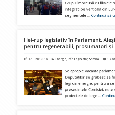
Grupul împreună cu filialele 
integrați pe verticală din Eu
segmentele …
Continuă să c
Hei-rup legislativ în Parlament. Aleși
pentru regenerabili, prosumatori și
Publicat
Categorii
12 iunie 2018
Energie
,
Info Legislativ
,
Semnal
1 Co
pe
Se apropie vacanța parlamenta
Deputaților se grăbesc să fi
legi din energie, pentru a se
președintele Comisiei, este 
proiectele de lege …
Continu