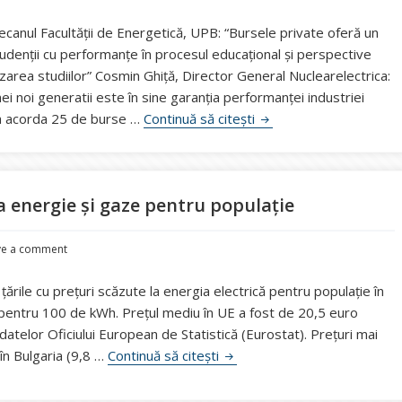
Decanul Facultăţii de Energetică, UPB: “Bursele private oferă un
udenţii cu performanţe în procesul educaţional şi perspective
zarea studiilor” Cosmin Ghiță, Director General Nuclearelectrica:
nei noi generatii este în sine garanția performanței industriei
Nuclearelectrica investe
va acorda 25 de burse …
Continuă să citești
a energie și gaze pentru populație
ve a comment
ările cu preţuri scăzute la energia electrică pentru populație în
 pentru 100 de kWh. Preţul mediu în UE a fost de 20,5 euro
atelor Oficiului European de Statistică (Eurostat). Preţuri mai
Eurostat: România are prețuri
 în Bulgaria (9,8 …
Continuă să citești