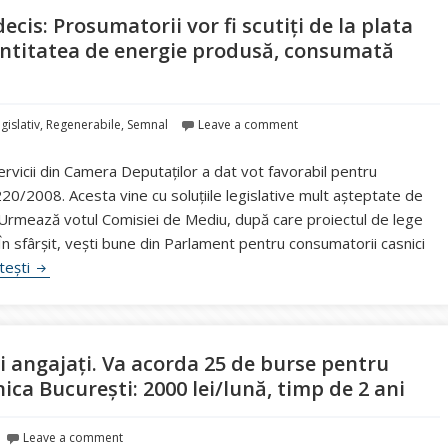
ecis: Prosumatorii vor fi scutiți de la plata
cantitatea de energie produsă, consumată
gislativ
,
Regenerabile
,
Semnal
Leave a comment
 Servicii din Camera Deputaților a dat vot favorabil pentru
220/2008. Acesta vine cu soluțiile legislative mult așteptate de
 Urmează votul Comisiei de Mediu, după care proiectul de lege
 În sfârșit, vești bune din Parlament pentru consumatorii casnici
Parlamentarii Comisiei lui Iancu au decis: Prosumatorii vor fi
itești
ii angajați. Va acorda 25 de burse pentru
ica București: 2000 lei/lună, timp de 2 ani
Leave a comment