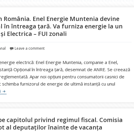
in România. Enel Energie Muntenia devine
 în întreaga țară. Va furniza energie la un
și Electrica – FUI zonali
nal
Leave a comment
nergie electrică: Enel Energie Muntenia, companie a Enel,
nstanță Opțional în întreaga țară, desemnat de ANRE. Se creează
 reglementată. Apar noi opțiuni pentru consumatorii casnici de
ot schimba furnizorul de energie de ultimă instanță cu unul
Premieră pentru piața de energie din România. Enel Energie Munteni
i
e capitolul privind regimul fiscal. Comisia
ot al deputaților înainte de vacanța