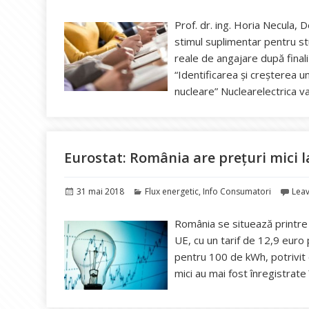
pe
Prof. dr. ing. Horia Necula, 
stimul suplimentar pentru st
reale de angajare după finali
“Identificarea și creșterea u
nucleare” Nuclearelectrica 
Eurostat: România are prețuri mici l
Publicat
Categorii
31 mai 2018
Flux energetic
,
Info Consumatori
Lea
pe
România se situează printre ţ
UE, cu un tarif de 12,9 euro
pentru 100 de kWh, potrivit d
mici au mai fost înregistrate