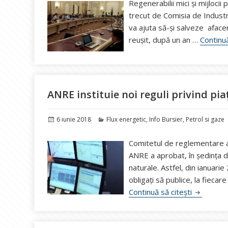
Regenerabilii mici și mijlocii
trecut de Comisia de Industrii
va ajuta să-și salveze afacer
reușit, după un an …
Continuă
ANRE instituie noi reguli privind pi
Publicat
Categorii
6 iunie 2018
Flux energetic
,
Info Bursier
,
Petrol si gaze
pe
Comitetul de reglementare al
ANRE a aprobat, în şedinţa d
naturale. Astfel, din ianuari
obligați să publice, la fieca
ANRE insti
Continuă să citești