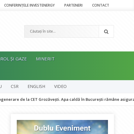
CONFERINȚELE INVESTENERGY
PARTENERI
CONTACT
ROL ȘI GAZE
MINERIT
U
CSR
ENGLISH
VIDEO
de la CET Grozăvești. Apa caldă în București rămâne asigurată
T