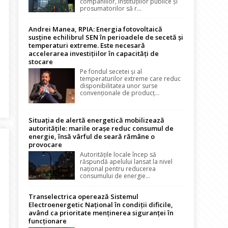
companiilor, instituțiilor publice și
prosumatorilor să r...
Andrei Manea, RPIA: Energia fotovoltaică
susține echilibrul SEN în perioadele de secetă și
temperaturi extreme. Este necesară
accelerarea investițiilor în capacități de
stocare
Pe fondul secetei și al
temperaturilor extreme care reduc
disponibilitatea unor surse
convenționale de producț...
rivind regimul fiscal. Comisia lui Iancu ar vrea să prindă ultimul v
Situația de alertă energetică mobilizează
autoritățile: marile orașe reduc consumul de
energie, însă vârful de seară rămâne o
provocare
Autoritățile locale încep să
răspundă apelului lansat la nivel
național pentru reducerea
consumului de energie...
Transelectrica operează Sistemul
Electroenergetic Național în condiții dificile,
având ca prioritate menținerea siguranței în
funcționare