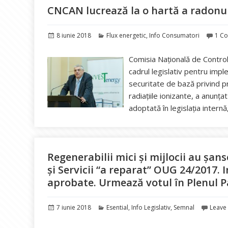
CNCAN lucrează la o hartă a radon
Publicat
Categorii
8 iunie 2018
Flux energetic
,
Info Consumatori
1 C
pe
Comisia Naţională de Control a
cadrul legislativ pentru imp
securitate de bază privind p
radiaţiile ionizante, a anunța
adoptată în legislaţia intern
Regenerabilii mici și mijlocii au șans
și Servicii “a reparat” OUG 24/2017
aprobate. Urmează votul în Plenul 
Publicat
Categorii
7 iunie 2018
Esential
,
Info Legislativ
,
Semnal
Leave
pe