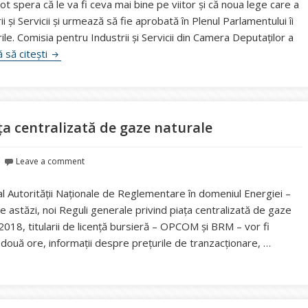
 pot spera că le va fi ceva mai bine pe viitor și că noua lege care a
 și Servicii și urmează să fie aprobată în Plenul Parlamentului îi
ile. Comisia pentru Industrii și Servicii din Camera Deputaților a
Regenerabilii mici și mijlocii au șanse să-și salveze a
 să citești
ața centralizată de gaze naturale
Leave a comment
 Autorității Naționale de Reglementare în domeniul Energiei –
e astăzi, noi Reguli generale privind piața centralizată de gaze
e 2018, titularii de licenţă bursieră – OPCOM și BRM – vor fi
re două ore, informaţii despre preţurile de tranzacţionare, …
tuie noi reguli privind piața centralizată de gaze naturale