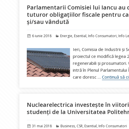
Parlamentarii Comisiei lui Iancu au d
tuturor obligațiilor fiscale pentru 
și/sau vândută
Publicat
Categorii
6 iunie 2018
Energie
,
Esential
,
Info Consumatori
,
Info Le
pe
Ieri, Comisia de Industrii și
proiectul ce modifică legea 
regenerabili și prosumatori.
intră în Plenul Parlamentului
care doresc …
Continuă să c
Nuclearelectrica investește în viitor
studenți de la Universitatea Politehn
Publicat
Categorii
31 mai 2018
Business
,
CSR
,
Esential
,
Info Consumatori