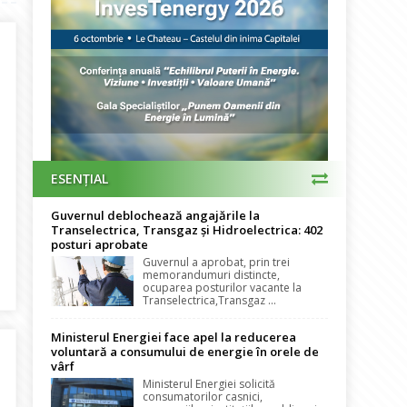
ESENȚIAL
Guvernul deblochează angajările la
Transelectrica, Transgaz și Hidroelectrica: 402
posturi aprobate
Guvernul a aprobat, prin trei
a devine Furnizor de Ultimă Instanță Opțional în întreaga țară. Va
memorandumuri distincte,
ocuparea posturilor vacante la
Transelectrica,Transgaz ...
Ministerul Energiei face apel la reducerea
voluntară a consumului de energie în orele de
vârf
Ministerul Energiei solicită
consumatorilor casnici,