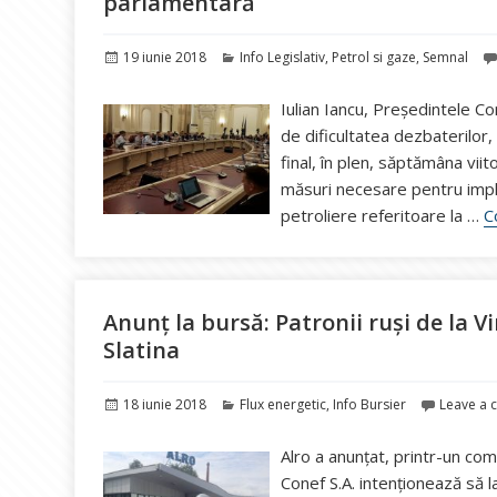
parlamentară
Publicat
Categorii
19 iunie 2018
Info Legislativ
,
Petrol si gaze
,
Semnal
pe
Iulian Iancu, Președintele Co
de dificultatea dezbaterilor,
final, în plen, săptămâna vii
măsuri necesare pentru imple
petroliere referitoare la …
C
Anunț la bursă: Patronii ruși de la V
Slatina
Publicat
Categorii
18 iunie 2018
Flux energetic
,
Info Bursier
Leave a
pe
Alro a anunțat, printr-un com
Conef S.A. intenționează să 