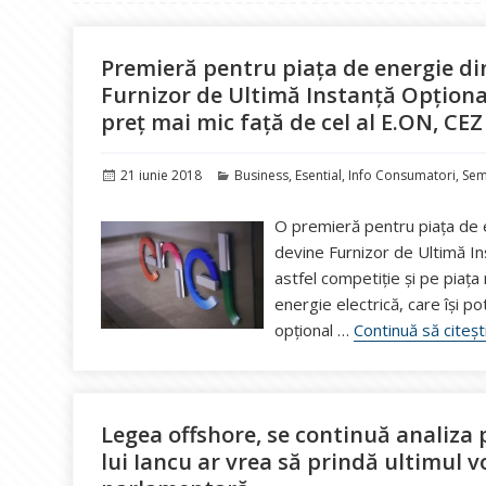
Premieră pentru piața de energie d
Furnizor de Ultimă Instanță Opțional
preț mai mic față de cel al E.ON, CEZ 
Publicat
Categorii
21 iunie 2018
Business
,
Esential
,
Info Consumatori
,
Sem
pe
O premieră pentru piața de e
devine Furnizor de Ultimă I
astfel competiție și pe piața
energie electrică, care îşi p
opțional …
Continuă să citeșt
Legea offshore, se continuă analiza p
lui Iancu ar vrea să prindă ultimul v