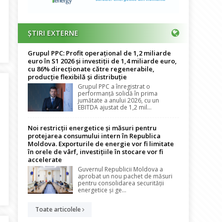
ȘTIRI EXTERNE
facerile. Comisia de Industrii și Servicii “a reparat” OUG 24/2017
Grupul PPC: Profit operațional de 1,2 miliarde
euro în S1 2026 și investiții de 1,4 miliarde euro,
cu 86% direcționate către regenerabile,
producție flexibilă și distribuție
Grupul PPC a înregistrat o
performanță solidă în prima
jumătate a anului 2026, cu un
EBITDA ajustat de 1,2 mil...
Noi restricții energetice și măsuri pentru
protejarea consumului intern în Republica
Moldova. Exporturile de energie vor fi limitate
în orele de vârf, investițiile în stocare vor fi
accelerate
Guvernul Republicii Moldova a
aprobat un nou pachet de măsuri
pentru consolidarea securității
energetice și ge...
Toate articolele