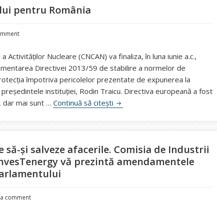
ului pentru România
omment
 Activităţilor Nucleare (CNCAN) va finaliza, în luna iunie a.c.,
lementarea Directivei 2013/59 de stabilire a normelor de
rotecţia împotriva pericolelor prezentate de expunerea la
t preşedintele instituției, Rodin Traicu. Directiva europeană a fost
CNCAN lucrează la o hartă a r
ă, dar mai sunt …
Continuă să citești
e să-și salveze afacerile. Comisia de Industrii
. InvesTenergy vă prezintă amendamentele
Parlamentului
 a comment