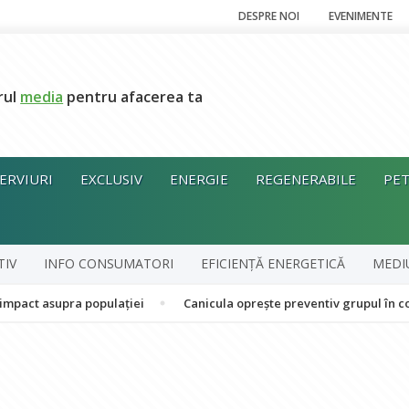
DESPRE NOI
EVENIMENTE
rul
media
pentru afacerea ta
ERVIURI
EXCLUSIV
ENERGIE
REGENERABILE
PET
TIV
INFO CONSUMATORI
EFICIENȚĂ ENERGETICĂ
MEDI
pra populației
Canicula oprește preventiv grupul în cogenerare 