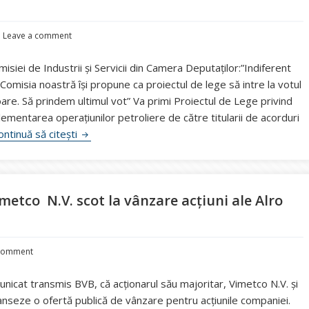
Leave a comment
misiei de Industrii și Servicii din Camera Deputaților:”Indiferent
 Comisia noastră își propune ca proiectul de lege să intre la votul
toare. Să prindem ultimul vot” Va primi Proiectul de Lege privind
mentarea operaţiunilor petroliere de către titularii de acorduri
Legea offshore, se continuă analiza pe capitolul p
ontinuă să citești
imetco N.V. scot la vânzare acţiuni ale Alro
 comment
unicat transmis BVB, că acționarul său majoritar, Vimetco N.V. și
lanseze o ofertă publică de vânzare pentru acțiunile companiei.