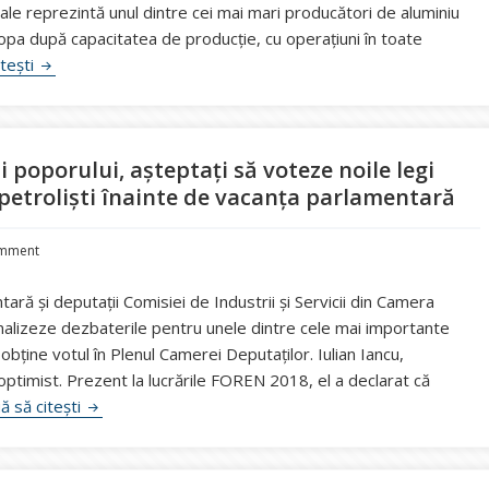
sale reprezintă unul dintre cei mai mari producători de aluminiu
ropa după capacitatea de producție, cu operațiuni în toate
Anunț la bursă: Patronii ruși de la Vimetco N.V. scot la vânzare
itești
i poporului, așteptați să voteze noile legi
 petroliști înainte de vacanța parlamentară
mment
ră și deputații Comisiei de Industrii și Servicii din Camera
nalizeze dezbaterile pentru unele dintre cele mai importante
 obține votul în Plenul Camerei Deputaților. Iulian Iancu,
optimist. Prezent la lucrările FOREN 2018, el a declarat că
Hei-rup legislativ în Parlament. Aleșii poporului, aștep
ă să citești