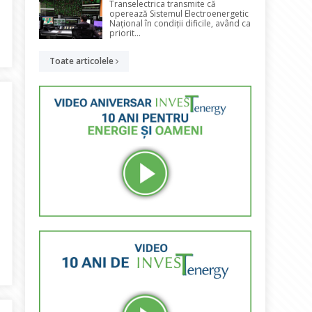
Transelectrica transmite că
operează Sistemul Electroenergetic
Național în condiții dificile, având ca
priorit...
 acţiuni ale Alro Slatina
Toate articolele
tați să voteze noile legi pentru regenerabili, prosumatori și petrol