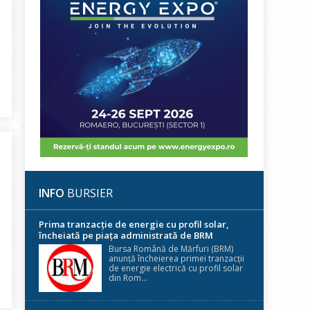
ște în viitorii angajați. Va acorda 25 de burse pentru studenți de l
INFO
BURSIER
Prima tranzacție de energie cu profil solar,
încheiată pe piața administrată de BRM
Bursa Română de Mărfuri (BRM)
anunță încheierea primei tranzacții
de energie electrică cu profil solar
 mici la energie și gaze pentru populație
din Rom...