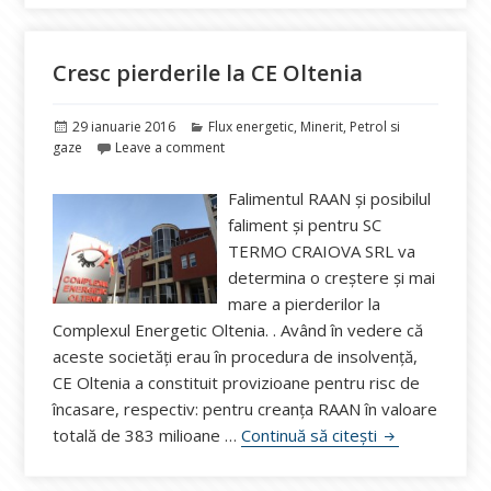
Cresc pierderile la CE Oltenia
Publicat
Categorii
29 ianuarie 2016
Flux energetic
,
Minerit
,
Petrol si
pe
gaze
Leave a comment
Falimentul RAAN și posibilul
faliment și pentru SC
TERMO CRAIOVA SRL va
determina o creștere și mai
mare a pierderilor la
Complexul Energetic Oltenia. . Având în vedere că
aceste societăți erau în procedura de insolvență,
CE Oltenia a constituit provizioane pentru risc de
încasare, respectiv: pentru creanța RAAN în valoare
Cresc pierderil
totală de 383 milioane …
Continuă să citești