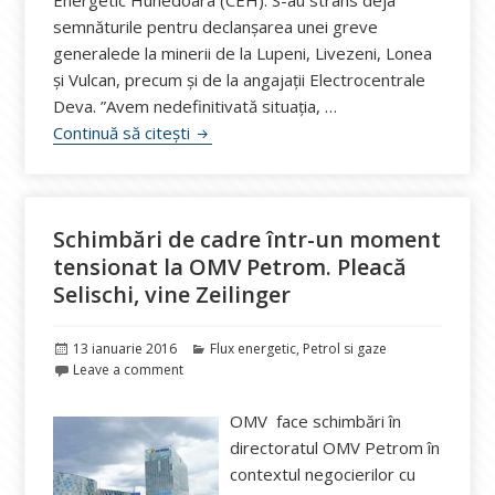
Energetic Hunedoara (CEH). S-au strâns deja
semnăturile pentru declanşarea unei greve
generalede la minerii de la Lupeni, Livezeni, Lonea
şi Vulcan, precum şi de la angajaţii Electrocentrale
Deva. ”Avem nedefinitivată situaţia, …
Peste 1.800 mineri pun de grevă generală
Continuă să citești
Schimbări de cadre într-un moment
tensionat la OMV Petrom. Pleacă
Selischi, vine Zeilinger
Publicat
Categorii
13 ianuarie 2016
Flux energetic
,
Petrol si gaze
pe
Leave a comment
OMV face schimbări în
directoratul OMV Petrom în
contextul negocierilor cu