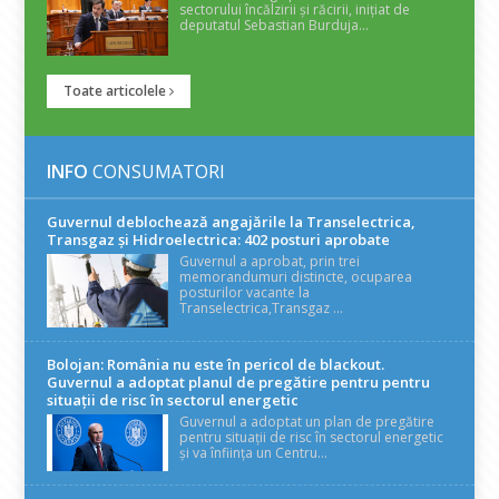
sectorului încălzirii și răcirii, inițiat de
deputatul Sebastian Burduja...
Toate articolele
INFO
CONSUMATORI
Guvernul deblochează angajările la Transelectrica,
Transgaz și Hidroelectrica: 402 posturi aprobate
Guvernul a aprobat, prin trei
memorandumuri distincte, ocuparea
posturilor vacante la
Transelectrica,Transgaz ...
Bolojan: România nu este în pericol de blackout.
Guvernul a adoptat planul de pregătire pentru pentru
situații de risc în sectorul energetic
Guvernul a adoptat un plan de pregătire
pentru situații de risc în sectorul energetic
și va înființa un Centru...