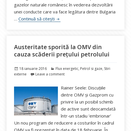
gazelor naturale românesc în vederea dezvoltării
unei conducte care va face legătura dintre Bulgaria
Finanțare Transgaz pentru conducta B
…
Continuă să citești
Austeritate sporită la OMV din
cauza scăderii prețului petrolului
Publicat
Categorii
18 ianuarie 2016
Flux energetic
,
Petrol si gaze
,
Stiri
pe
externe
Leave a comment
Rainer Seele: Discuțiile
dintre OMV și Gazprom cu
privire la un posibil schimb
de active sunt deocamdată
într-un stadiu ‘embrionar’
Un nou program de reducere a costurilor în cadrul
OMV va fi prezentat în data de 18 februarie. În