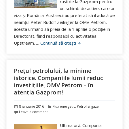
rușii de la Gazprom pentru
un schimb de active, care ar
viza și România. Austriecii au preferat să îl aducă pe
neamțul Peter Rudolf Zeilinger la OMV Petrom,
acesta urmând să preia de la 1 aprilie o poziție în
Directorat, fiind responsabil cu activitatea
Schimbări de cadre într-un
Upstream. …
Continuă să citești
Prețul petrolului, la minime
istorice. Companiile lumii reduc
investițiile, OMV Petrom – în
atenția Gazprom!
Publicat
Categorii
8 ianuarie 2016
Flux energetic
,
Petrol si gaze
pe
Leave a comment
Ultima oră: Compania