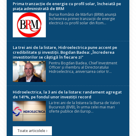
Prima tranzacție de energie cu profil solar, încheiată pe
piața administrată de BRM
Bursa Română de Mărfuri (BRM) anunță
încheierea primei tranzacții de energie
electrică cu profil solar din Rom...
La trei ani de la listare, Hidroelectrica pune accent pe
credibilitate și investiții. Bogdan Badea: „Încrederea
investitorilor se câștigă în fiecare zi”
Pentru Bogdan Badea, Chief Investment
Officer și membru al Directoratului
Hidroelectrica, aniversarea celor tr...
Hidroelectrica, la 3 ani de la listare: randament agregat
de 141%, pe fondul unor investiții record
La trei ani de la listarea la Bursa de Valori
București (BVB), în urma celei mai mari
oferte publice din Europ...
Toate articolele