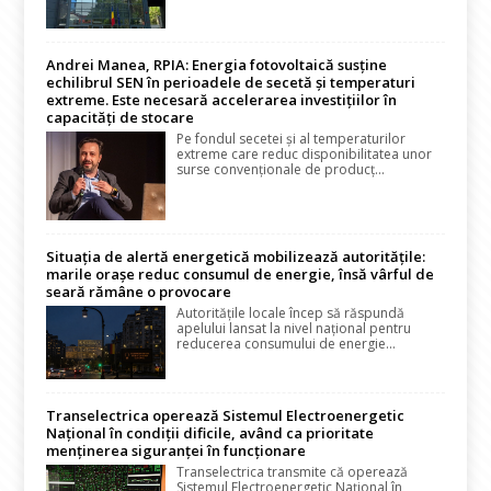
Andrei Manea, RPIA: Energia fotovoltaică susține
echilibrul SEN în perioadele de secetă și temperaturi
extreme. Este necesară accelerarea investițiilor în
capacități de stocare
Pe fondul secetei și al temperaturilor
extreme care reduc disponibilitatea unor
surse convenționale de producț...
Situația de alertă energetică mobilizează autoritățile:
marile orașe reduc consumul de energie, însă vârful de
seară rămâne o provocare
Autoritățile locale încep să răspundă
apelului lansat la nivel național pentru
reducerea consumului de energie...
Transelectrica operează Sistemul Electroenergetic
Național în condiții dificile, având ca prioritate
menținerea siguranței în funcționare
Transelectrica transmite că operează
Sistemul Electroenergetic Național în