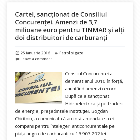
Cartel, sancționat de Consiliul
Concurenței. Amenzi de 3,7
milioane euro pentru TINMAR și alți
doi distribuitori de carburanți
Publicat
Categorii
25 ianuarie 2016
Petrol si gaze
pe
Leave a comment
Consiliul Concurentei a
demarat anul 2016 în forță,
anunțând amenzi record.
După ce a sancționat
Hidroelectrica și pe traderii
de energie, președintele instituției, Bogdan
Chirițoiu, a comunicat că au fost amendate trei
companii pentru înțelegeri anticoncurențiale pe
piața angro de carburanți cu 16.907.202 lei