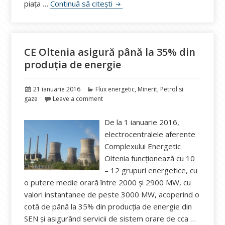
Gazprom, 3,5 miliarde de dolari
piața …
Continuă să citești
CE Oltenia asigură până la 35% din
produția de energie
Publicat
Categorii
21 ianuarie 2016
Flux energetic
,
Minerit
,
Petrol si
pe
gaze
Leave a comment
De la 1 ianuarie 2016,
electrocentralele aferente
Complexului Energetic
Oltenia funcționează cu 10
– 12 grupuri energetice, cu
o putere medie orară între 2000 și 2900 MW, cu
valori instantanee de peste 3000 MW, acoperind o
cotă de până la 35% din producția de energie din
SEN și asigurând servicii de sistem orare de cca …