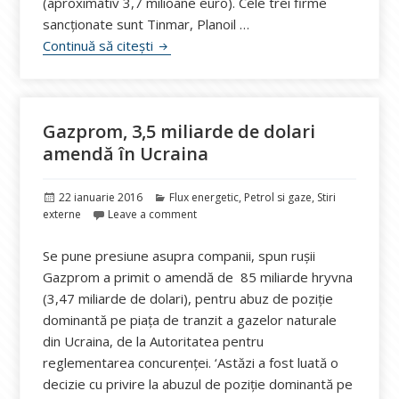
(aproximativ 3,7 milioane euro). Cele trei firme
sancționate sunt Tinmar, Planoil …
Cartel, sancționat de Consiliul Concurenț
Continuă să citești
Gazprom, 3,5 miliarde de dolari
amendă în Ucraina
Publicat
Categorii
22 ianuarie 2016
Flux energetic
,
Petrol si gaze
,
Stiri
pe
externe
Leave a comment
Se pune presiune asupra companii, spun rușii
Gazprom a primit o amendă de 85 miliarde hryvna
(3,47 miliarde de dolari), pentru abuz de poziție
dominantă pe piața de tranzit a gazelor naturale
din Ucraina, de la Autoritatea pentru
reglementarea concurenței. ‘Astăzi a fost luată o
decizie cu privire la abuzul de poziție dominantă pe