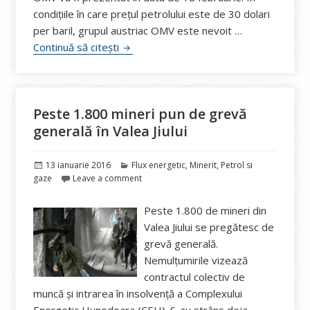
condițiile în care prețul petrolului este de 30 dolari
per baril, grupul austriac OMV este nevoit …
Austeritate sporită la OMV din cauza scăd
Continuă să citești
Peste 1.800 mineri pun de grevă
generală în Valea Jiului
Publicat
Categorii
13 ianuarie 2016
Flux energetic
,
Minerit
,
Petrol si
pe
gaze
Leave a comment
Peste 1.800 de mineri din
Valea Jiului se pregătesc de
grevă generală.
Nemulțumirile vizează
contractul colectiv de
muncă şi intrarea în insolvenţă a Complexului