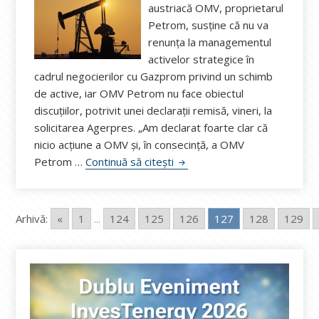
austriacă OMV, proprietarul
Petrom, susține că nu va
renunța la managementul
activelor strategice în
cadrul negocierilor cu Gazprom privind un schimb
de active, iar OMV Petrom nu face obiectul
discuțiilor, potrivit unei declarații remisă, vineri, la
solicitarea Agerpres. „Am declarat foarte clar că
nicio acțiune a OMV și, în consecință, a OMV
Prețul petrolului, la minime i
Petrom …
Continuă să citești
Arhivă:
«
1
...
124
125
126
127
128
129