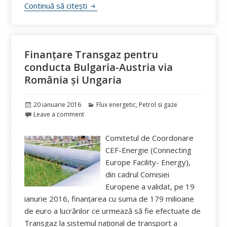
CE Oltenia asigură până la 35% din prod
Continuă să citești
Finanțare Transgaz pentru
conducta Bulgaria-Austria via
România și Ungaria
Publicat
Categorii
20 ianuarie 2016
Flux energetic
,
Petrol si gaze
pe
Leave a comment
Comitetul de Coordonare
CEF-Energie (Connecting
Europe Facility- Energy),
din cadrul Comisiei
Europene a validat, pe 19
ianurie 2016, finanțarea cu suma de 179 milioane
de euro a lucrărilor ce urmează să fie efectuate de
Transgaz la sistemul național de transport a