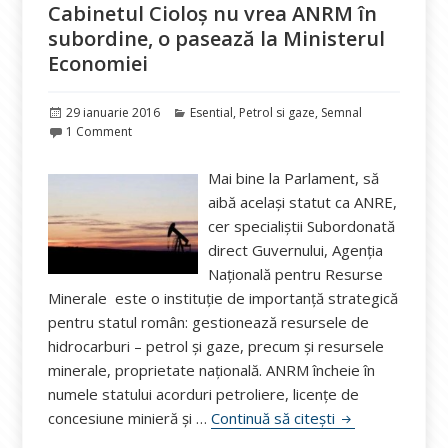
Cabinetul Cioloș nu vrea ANRM în
subordine, o pasează la Ministerul
Economiei
Publicat
Categorii
29 ianuarie 2016
Esential
,
Petrol si gaze
,
Semnal
pe
1 Comment
Mai bine la Parlament, să
aibă același statut ca ANRE,
cer specialiștii Subordonată
direct Guvernului, Agenția
Națională pentru Resurse
Minerale este o instituție de importanță strategică
pentru statul român: gestionează resursele de
hidrocarburi – petrol și gaze, precum și resursele
minerale, proprietate națională. ANRM încheie în
numele statului acorduri petroliere, licențe de
Cabinetul Ciolo
concesiune minieră și …
Continuă să citești