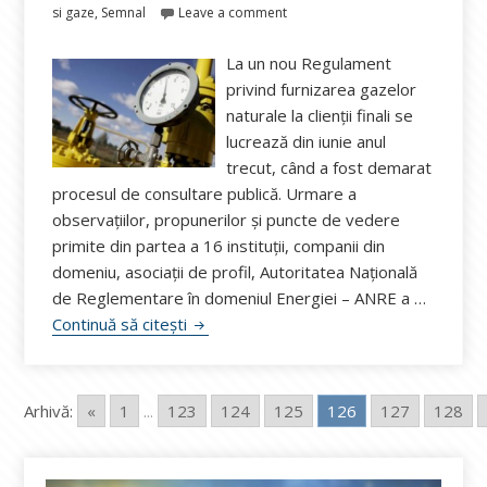
pe
si gaze
,
Semnal
Leave a comment
La un nou Regulament
privind furnizarea gazelor
naturale la clienții finali se
lucrează din iunie anul
trecut, când a fost demarat
procesul de consultare publică. Urmare a
observaţiilor, propunerilor şi puncte de vedere
primite din partea a 16 instituții, companii din
domeniu, asociații de profil, Autoritatea Națională
de Reglementare în domeniul Energiei – ANRE a …
Noul Regulament privind furnizarea gaze
Continuă să citești
Arhivă:
«
1
...
123
124
125
126
127
128