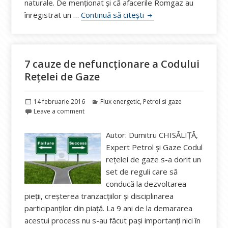
naturale. De menționat și că afacerile Romgaz au
Romgaz: Profitul a scă
înregistrat un …
Continuă să citești
7 cauze de nefuncționare a Codului
Rețelei de Gaze
Publicat
Categorii
14 februarie 2016
Flux energetic
,
Petrol si gaze
pe
Leave a comment
Autor: Dumitru CHISĂLIȚĂ,
Expert Petrol și Gaze Codul
rețelei de gaze s-a dorit un
set de reguli care să
conducă la dezvoltarea
pieții, creșterea tranzacțiilor și disciplinarea
participanților din piață. La 9 ani de la demararea
acestui process nu s-au făcut pași importanți nici în