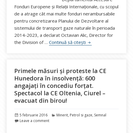
Fonduri Europene și Relații Internaționale, cu scopul
de a atrage cât mai multe fonduri nerambursabile
pentru concretizarea Planului de Dezvoltare al
sistemului de transport gaze naturale în perioada
2014-2023, a declarat Octavian Alic, Director for
Departament Accesare
the Division of …
Continuă să citești
Primele măsuri și proteste la CE
Hunedora în insolvență: 600
angajați în concediu forțat.
Spectacol la CE Oltenia, Ciurel –
evacuat din birou!
Publicat
Categorii
5 februarie 2016
Minerit
,
Petrol si gaze
,
Semnal
pe
Leave a comment