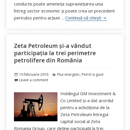
conducte poate amenința supraviețuirea unui
întreg sector economic şi poate crea un precedent
ROPEPCA conte
periculos pentru acţiuni …
Continuă să citești
Zeta Petroleum şi-a vândut
participaţia la trei perimetre
petrolifere din România
Publicat
Categorii
10 februarie 2016
Flux energetic
,
Petrol si gaze
pe
Leave a comment
Holdingul GM Investment &
Co Limited şi-a dat acordul
pentru a achiziţiona de la
Zeta Petroleum întregul
capital social al Zeta
Romania Group, care deţine participaţii la trei