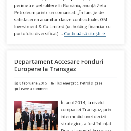
perimetre petrolifere în România, anunță Zeta
Petroleum printr-un comunicat. „În funcţie de
satisfacerea anumitor clauze contractuale, GM
Investment & Co Limited (un holding financiar cu
Zeta Petroleum
portofoliu diversificat) …
Continuă să citești
Departament Accesare Fonduri
Europene la Transgaz
Publicat
Categorii
8 februarie 2016
Flux energetic
,
Petrol si gaze
pe
Leave a comment
În anul 2014, la nivelul
companiei Transgaz, prin
intermediul unei decizii
strategice, a fost înființat
Departamentul Accesare