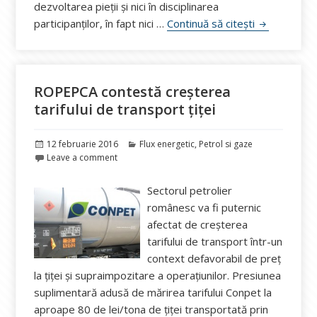
dezvoltarea pieții și nici în disciplinarea
7 cauze de n
participanților, în fapt nici …
Continuă să citești
ROPEPCA contestă creșterea
tarifului de transport țiței
Publicat
Categorii
12 februarie 2016
Flux energetic
,
Petrol si gaze
pe
Leave a comment
Sectorul petrolier
românesc va fi puternic
afectat de creșterea
tarifului de transport într-un
context defavorabil de preț
la țiței și supraimpozitare a operațiunilor. Presiunea
suplimentară adusă de mărirea tarifului Conpet la
aproape 80 de lei/tona de țiței transportată prin