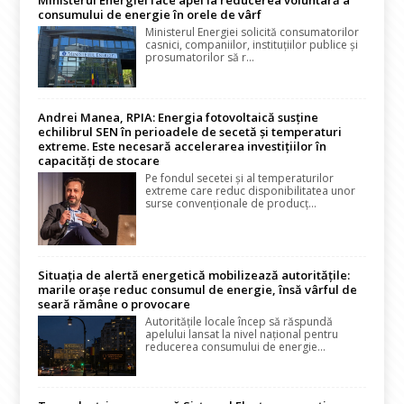
Ministerul Energiei face apel la reducerea voluntară a
consumului de energie în orele de vârf
Ministerul Energiei solicită consumatorilor
casnici, companiilor, instituțiilor publice și
prosumatorilor să r...
Andrei Manea, RPIA: Energia fotovoltaică susține
echilibrul SEN în perioadele de secetă și temperaturi
extreme. Este necesară accelerarea investițiilor în
capacități de stocare
Pe fondul secetei și al temperaturilor
extreme care reduc disponibilitatea unor
surse convenționale de producț...
Situația de alertă energetică mobilizează autoritățile:
marile orașe reduc consumul de energie, însă vârful de
seară rămâne o provocare
Autoritățile locale încep să răspundă
apelului lansat la nivel național pentru
reducerea consumului de energie...