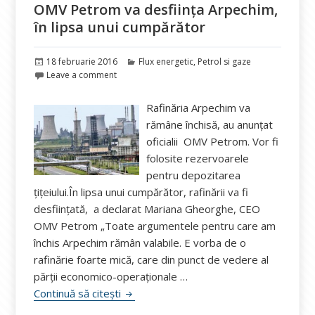
OMV Petrom va desființa Arpechim,
în lipsa unui cumpărător
Publicat
Categorii
18 februarie 2016
Flux energetic
,
Petrol si gaze
pe
Leave a comment
Rafinăria Arpechim va
rămâne închisă, au anunțat
oficialii OMV Petrom. Vor fi
folosite rezervoarele
pentru depozitarea
ţiţeiului.În lipsa unui cumpărător, rafinării va fi
desființată, a declarat Mariana Gheorghe, CEO
OMV Petrom „Toate argumentele pentru care am
închis Arpechim rămân valabile. E vorba de o
rafinărie foarte mică, care din punct de vedere al
părţii economico-operaţionale …
OMV Petrom va desființa Arpechim, în l
Continuă să citești