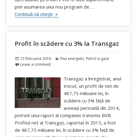
prin asumarea unui nou program de …
Romgaz, Lukoil și PanAtlantic Petroleu
Continuă să citești
Profit în scădere cu 3% la Transgaz
Publicat
Categorii
15 februarie 2016
Flux energetic
,
Petrol si gaze
pe
Leave a comment
Transgaz a înregistrat, anul
trecut, un profit de net de
487,75 milioane lei, în
scădere cu 3% faţă de
aceeaşi perioadă din 2014,
potrivit unui raport al companiei transmis BVB.
Profitul net al Transgaz, raportat în 2015, a fost
de 487,75 milioane lei, în scădere cu 3% faţă de