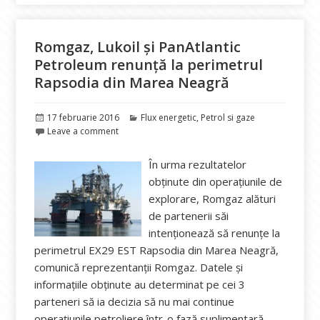
Romgaz, Lukoil și PanAtlantic
Petroleum renunță la perimetrul
Rapsodia din Marea Neagră
Publicat
Categorii
17 februarie 2016
Flux energetic
,
Petrol si gaze
pe
Leave a comment
În urma rezultatelor
obținute din operațiunile de
explorare, Romgaz alături
de partenerii săi
intenționează să renunțe la
perimetrul EX29 EST Rapsodia din Marea Neagră,
comunică reprezentanții Romgaz. Datele și
informațiile obținute au determinat pe cei 3
parteneri să ia decizia să nu mai continue
operațiunile petroliere într-o fază suplimentară,