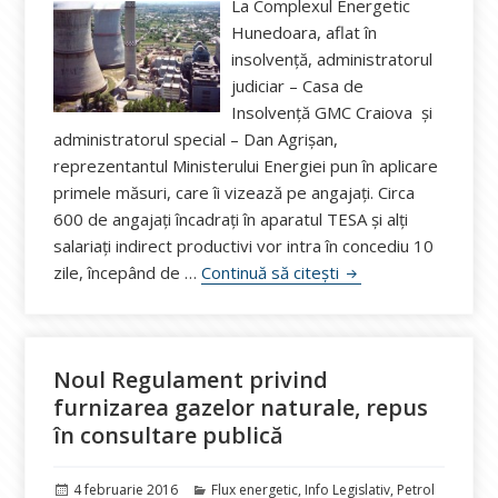
La Complexul Energetic
Hunedoara, aflat în
insolvență, administratorul
judiciar – Casa de
Insolvenţă GMC Craiova şi
administratorul special – Dan Agrişan,
reprezentantul Ministerului Energiei pun în aplicare
primele măsuri, care îi vizează pe angajați. Circa
600 de angajaţi încadraţi în aparatul TESA și alți
salariați indirect productivi vor intra în concediu 10
Primele măsuri și pro
zile, începând de …
Continuă să citești
Noul Regulament privind
furnizarea gazelor naturale, repus
în consultare publică
Publicat
Categorii
4 februarie 2016
Flux energetic
,
Info Legislativ
,
Petrol