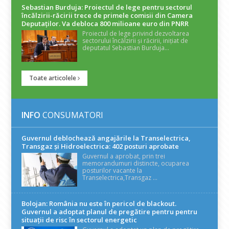
Sebastian Burduja: Proiectul de lege pentru sectorul
încălzirii-răcirii trece de primele comisii din Camera
Deputaților. Va debloca 800 milioane euro din PNRR
Proiectul de lege privind dezvoltarea
sectorului încălzirii și răcirii, inițiat de
deputatul Sebastian Burduja...
Toate articolele
INFO
CONSUMATORI
Guvernul deblochează angajările la Transelectrica,
Transgaz și Hidroelectrica: 402 posturi aprobate
Guvernul a aprobat, prin trei
memorandumuri distincte, ocuparea
posturilor vacante la
Transelectrica,Transgaz ...
Bolojan: România nu este în pericol de blackout.
Guvernul a adoptat planul de pregătire pentru pentru
situații de risc în sectorul energetic