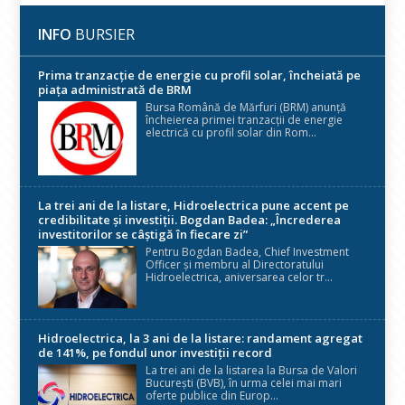
INFO
BURSIER
Prima tranzacție de energie cu profil solar, încheiată pe
piața administrată de BRM
Bursa Română de Mărfuri (BRM) anunță
încheierea primei tranzacții de energie
electrică cu profil solar din Rom...
La trei ani de la listare, Hidroelectrica pune accent pe
credibilitate și investiții. Bogdan Badea: „Încrederea
investitorilor se câștigă în fiecare zi”
Pentru Bogdan Badea, Chief Investment
Officer și membru al Directoratului
Hidroelectrica, aniversarea celor tr...
Hidroelectrica, la 3 ani de la listare: randament agregat
de 141%, pe fondul unor investiții record
La trei ani de la listarea la Bursa de Valori
București (BVB), în urma celei mai mari
oferte publice din Europ...