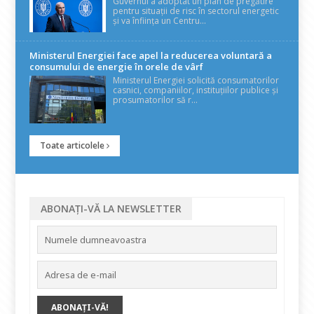
Guvernul a adoptat un plan de pregătire
pentru situații de risc în sectorul energetic
și va înființa un Centru...
Ministerul Energiei face apel la reducerea voluntară a
consumului de energie în orele de vârf
Ministerul Energiei solicită consumatorilor
casnici, companiilor, instituțiilor publice și
prosumatorilor să r...
Toate articolele
ABONAȚI-VĂ LA NEWSLETTER