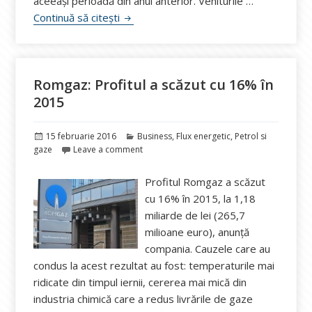
aceeaşi perioadă din anul anterior. Veniturile …
Profit în scădere cu 3% la Transgaz
Continuă să citești
Romgaz: Profitul a scăzut cu 16% în
2015
Publicat
Categorii
15 februarie 2016
Business
,
Flux energetic
,
Petrol si
pe
gaze
Leave a comment
Profitul Romgaz a scăzut
cu 16% în 2015, la 1,18
miliarde de lei (265,7
milioane euro), anunță
compania. Cauzele care au
condus la acest rezultat au fost: temperaturile mai
ridicate din timpul iernii, cererea mai mică din
industria chimică care a redus livrările de gaze