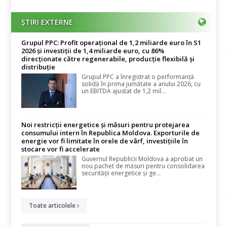
ȘTIRI EXTERNE
Grupul PPC: Profit operațional de 1,2 miliarde euro în S1
2026 și investiții de 1,4 miliarde euro, cu 86%
direcționate către regenerabile, producție flexibilă și
distribuție
Grupul PPC a înregistrat o performanță
solidă în prima jumătate a anului 2026, cu
un EBITDA ajustat de 1,2 mil...
Noi restricții energetice și măsuri pentru protejarea
consumului intern în Republica Moldova. Exporturile de
energie vor fi limitate în orele de vârf, investițiile în
stocare vor fi accelerate
Guvernul Republicii Moldova a aprobat un
nou pachet de măsuri pentru consolidarea
securității energetice și ge...
Toate articolele