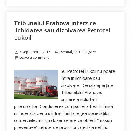
Tribunalul Prahova interzice
lichidarea sau dizolvarea Petrotel
Lukoil
Publicat
Categorii
3 septembrie 2015
Esential
,
Petrol si gaze
pe
Leave a comment
SC Petrotel Lukoil nu poate
intra in lichidare sau
dizolvare. Decizia aparține
Tribunalului Prahova,
urmare a solicitării
procurorilor. Conducerea companiei a fost trimisă
în judecată pentru infracţiuni la legea societăţilor
comerciale,într-un dosar ce are ca obiect ”măsuri
preventive” cerute de procurori, decizia nefiind