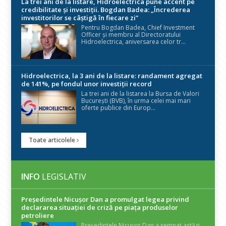
La trei ani de la listare, Hidroelectrica pune accent pe
credibilitate și investiții. Bogdan Badea: „Încrederea
investitorilor se câștigă în fiecare zi”
Pentru Bogdan Badea, Chief Investment
Officer și membru al Directoratului
Hidroelectrica, aniversarea celor tr...
Hidroelectrica, la 3 ani de la listare: randament agregat
de 141%, pe fondul unor investiții record
La trei ani de la listarea la Bursa de Valori
București (BVB), în urma celei mai mari
oferte publice din Europ...
Toate articolele
INFO
LEGISLATIV
Președintele Nicuşor Dan a promulgat legea privind
declararea situaţiei de criză pe piaţa produselor
petroliere
Președintele Nicușor Dan a semnat astăzi