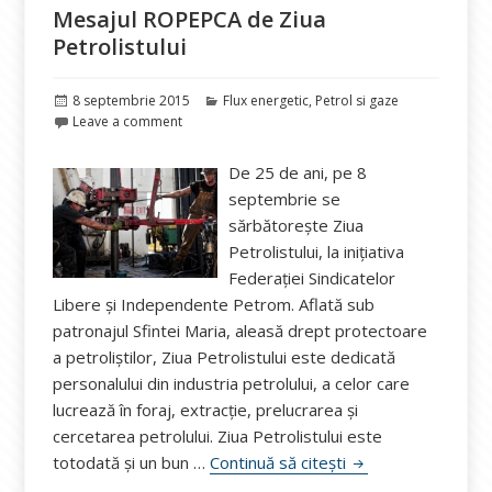
Mesajul ROPEPCA de Ziua
Petrolistului
Publicat
Categorii
8 septembrie 2015
Flux energetic
,
Petrol si gaze
pe
Leave a comment
De 25 de ani, pe 8
septembrie se
sărbătorește Ziua
Petrolistului, la iniţiativa
Federaţiei Sindicatelor
Libere şi Independente Petrom. Aflată sub
patronajul Sfintei Maria, aleasă drept protectoare
a petroliştilor, Ziua Petrolistului este dedicată
personalului din industria petrolului, a celor care
lucrează în foraj, extracţie, prelucrarea şi
cercetarea petrolului. Ziua Petrolistului este
Mesajul ROPEPCA de
totodată și un bun …
Continuă să citești