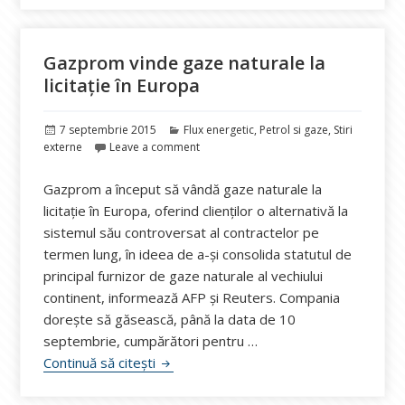
Gazprom vinde gaze naturale la
licitație în Europa
Publicat
Categorii
7 septembrie 2015
Flux energetic
,
Petrol si gaze
,
Stiri
pe
externe
Leave a comment
Gazprom a început să vândă gaze naturale la
licitație în Europa, oferind clienților o alternativă la
sistemul său controversat al contractelor pe
termen lung, în ideea de a-și consolida statutul de
principal furnizor de gaze naturale al vechiului
continent, informează AFP și Reuters. Compania
dorește să găsească, până la data de 10
septembrie, cumpărători pentru …
Gazprom vinde gaze naturale la licitație
Continuă să citești