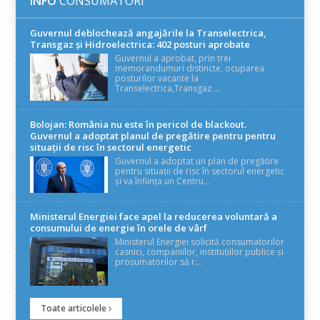
INFO
CONSUMATORI
Guvernul deblochează angajările la Transelectrica,
Transgaz și Hidroelectrica: 402 posturi aprobate
Guvernul a aprobat, prin trei
memorandumuri distincte, ocuparea
posturilor vacante la
Transelectrica,Transgaz ...
Bolojan: România nu este în pericol de blackout.
Guvernul a adoptat planul de pregătire pentru pentru
situații de risc în sectorul energetic
Guvernul a adoptat un plan de pregătire
pentru situații de risc în sectorul energetic
și va înființa un Centru...
Ministerul Energiei face apel la reducerea voluntară a
consumului de energie în orele de vârf
Ministerul Energiei solicită consumatorilor
casnici, companiilor, instituțiilor publice și
prosumatorilor să r...
Toate articolele