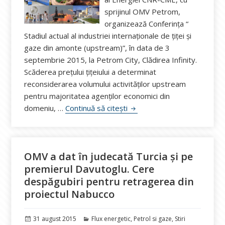
sprijinul OMV Petrom,
organizează Conferința “
Stadiul actual al industriei internaționale de țiței și
gaze din amonte (upstream)”, în data de 3
septembrie 2015, la Petrom City, Clădirea Infinity.
Scăderea prețului țițeiului a determinat
reconsiderarea volumului activităților upstream
pentru majoritatea agenților economici din
Conferința CNR-CME: “ Stadiu
domeniu, …
Continuă să citești
OMV a dat în judecată Turcia şi pe
premierul Davutoglu. Cere
despăgubiri pentru retragerea din
proiectul Nabucco
Publicat
Categorii
31 august 2015
Flux energetic
,
Petrol si gaze
,
Stiri