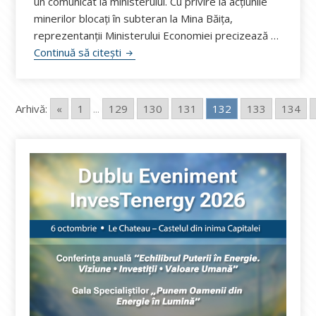
un comunicat la ministerului. Cu privire la acțiunile
minerilor blocați în subteran la Mina Băița,
reprezentanții Ministerului Economiei precizează …
Corpul de Control al ministrului Economi
Continuă să citești
Arhivă:
«
1
...
129
130
131
132
133
134