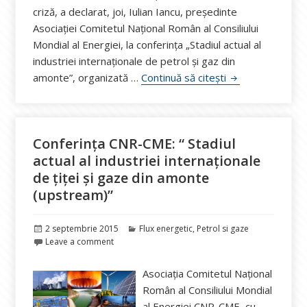
criză, a declarat, joi, Iulian Iancu, președinte
Asociației Comitetul Național Român al Consiliului
Mondial al Energiei, la conferința „Stadiul actual al
industriei internaționale de petrol și gaz din
Iulian Iancu desp
amonte”, organizată …
Continuă să citești
Conferința CNR-CME: “ Stadiul
actual al industriei internaționale
de țiței și gaze din amonte
(upstream)”
Publicat
Categorii
2 septembrie 2015
Flux energetic
,
Petrol si gaze
pe
Leave a comment
Asociația Comitetul Național
Român al Consiliului Mondial
al Energiei CNR-CME, cu