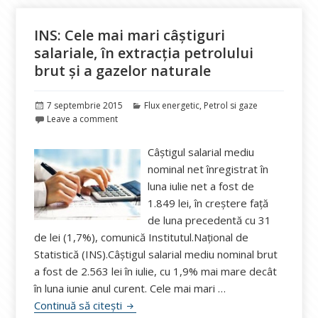
INS: Cele mai mari câștiguri
salariale, în extracția petrolului
brut și a gazelor naturale
Publicat
Categorii
7 septembrie 2015
Flux energetic
,
Petrol si gaze
pe
Leave a comment
Câștigul salarial mediu
nominal net înregistrat în
luna iulie net a fost de
1.849 lei, în creștere față
de luna precedentă cu 31
de lei (1,7%), comunică Institutul.Național de
Statistică (INS).Câștigul salarial mediu nominal brut
a fost de 2.563 lei în iulie, cu 1,9% mai mare decât
în luna iunie anul curent. Cele mai mari …
INS: Cele mai mari câștiguri salariale, în 
Continuă să citești