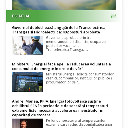
ESENȚIAL
Guvernul deblochează angajările la Transelectrica,
Transgaz și Hidroelectrica: 402 posturi aprobate
Guvernul a aprobat, prin trei
memorandumuri distincte, ocuparea
posturilor vacante la
Transelectrica,Transgaz ...
Ministerul Energiei face apel la reducerea voluntară a
consumului de energie în orele de vârf
Ministerul Energiei solicită consumatorilor
casnici, companiilor, instituțiilor publice și
prosumatorilor să r...
Andrei Manea, RPIA: Energia fotovoltaică susține
echilibrul SEN în perioadele de secetă și temperaturi
extreme. Este necesară accelerarea investițiilor în
capacități de stocare
Pe fondul secetei și al temperaturilor
extreme care reduc disponibilitatea unor