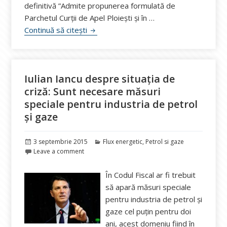
definitivă ”Admite propunerea formulată de
Parchetul Curţii de Apel Ploieşti şi în …
Tribunalul Prahova interzice lichidarea s
Continuă să citești
Iulian Iancu despre situația de
criză: Sunt necesare măsuri
speciale pentru industria de petrol
și gaze
Publicat
Categorii
3 septembrie 2015
Flux energetic
,
Petrol si gaze
pe
Leave a comment
În Codul Fiscal ar fi trebuit
să apară măsuri speciale
pentru industria de petrol și
gaze cel puțin pentru doi
ani, acest domeniu fiind în