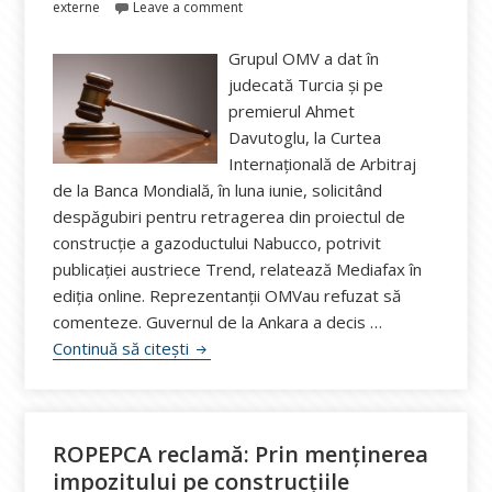
pe
externe
Leave a comment
Grupul OMV a dat în
judecată Turcia şi pe
premierul Ahmet
Davutoglu, la Curtea
Internațională de Arbitraj
de la Banca Mondială, în luna iunie, solicitând
despăgubiri pentru retragerea din proiectul de
construcţie a gazoductului Nabucco, potrivit
publicaţiei austriece Trend, relatează Mediafax în
ediția online. Reprezentanţii OMVau refuzat să
comenteze. Guvernul de la Ankara a decis …
OMV a dat în judecată Turcia şi pe pre
Continuă să citești
ROPEPCA reclamă: Prin menținerea
impozitului pe construcțiile