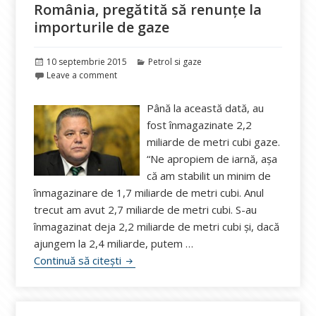
România, pregătită să renunțe la
importurile de gaze
Publicat
Categorii
10 septembrie 2015
Petrol si gaze
pe
Leave a comment
Până la această dată, au
fost înmagazinate 2,2
miliarde de metri cubi gaze.
“Ne apropiem de iarnă, așa
că am stabilit un minim de
înmagazinare de 1,7 miliarde de metri cubi. Anul
trecut am avut 2,7 miliarde de metri cubi. S-au
înmagazinat deja 2,2 miliarde de metri cubi și, dacă
ajungem la 2,4 miliarde, putem …
România, pregătită să renunțe la import
Continuă să citești