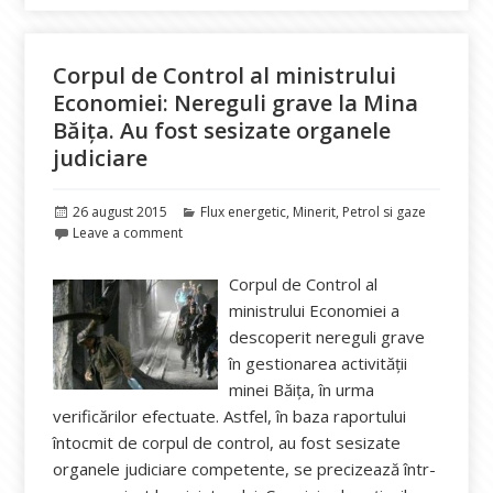
Corpul de Control al ministrului
Economiei: Nereguli grave la Mina
Băița. Au fost sesizate organele
judiciare
Publicat
Categorii
26 august 2015
Flux energetic
,
Minerit
,
Petrol si gaze
pe
Leave a comment
Corpul de Control al
ministrului Economiei a
descoperit nereguli grave
în gestionarea activității
minei Băița, în urma
verificărilor efectuate. Astfel, în baza raportului
întocmit de corpul de control, au fost sesizate
organele judiciare competente, se precizează într-