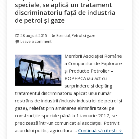
speciale, se aplică un tratament
discriminatoriu față de industria
de petrol și gaze
Publicat
Categorii
28 august 2015
Esential
,
Petrol si gaze
pe
Leave a comment
Membrii Asociației Române
a Companiilor de Explorare
și Producție Petrolier –
ROPEPCA iau act cu
surprindere şi deplâng
tratamentul discriminatoriu aplicat unui număr
restrâns de industrii (inclusiv industriei de petrol şi
gaze), reliefat prin amânarea eliminării taxei pe
construcţiile speciale până la 1 ianuarie 2017, se
precizează într-un comunicat al asociației. Potrivit
ROPEPCA re
acordului politic, agricultura …
Continuă să citești