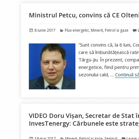
Ministrul Petcu, convins că CE Oltenia
Publicat
Categorii
8 iunie 2017
Flux energetic
,
Minerit
,
Petrol si gaze
pe
“Sunt convins că, la 6 luni, 
care să îmbunătăţească ratin
Târgu-Jiu. În prezent, compa
energetice, fiind pentru pri
sezonului cald, …
Continuă să
VIDEO Doru Vișan, Secretar de Stat î
InvesTenergy: Cărbunele este strate
Publicat
Categorii
19 mai 2017
Minerit
,
Petrol si gaze
,
Semnal
Leave