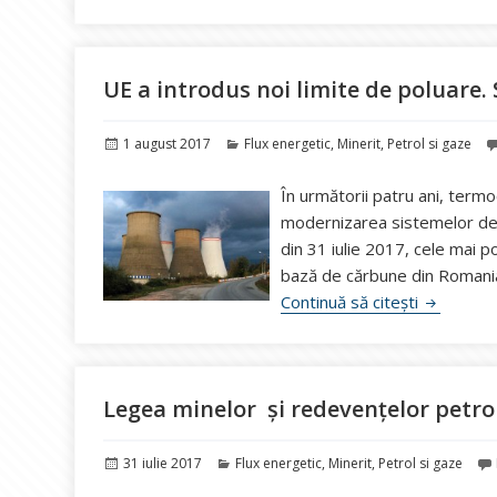
UE a introdus noi limite de poluare.
Publicat
Categorii
1 august 2017
Flux energetic
,
Minerit
,
Petrol si gaze
pe
În următorii patru ani, term
modernizarea sistemelor de p
din 31 iulie 2017, cele mai p
bază de cărbune din Romania,
UE a intro
Continuă să citești
Legea minelor și redevențelor petrol
Publicat
Categorii
31 iulie 2017
Flux energetic
,
Minerit
,
Petrol si gaze
pe