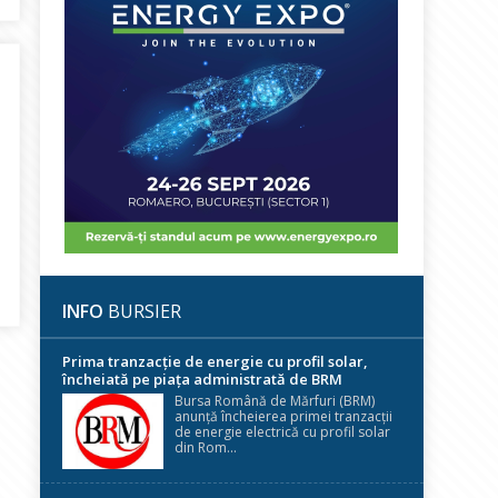
ia, cu plățile la zi. Nu are datorii la stat
INFO
BURSIER
Prima tranzacție de energie cu profil solar,
încheiată pe piața administrată de BRM
Bursa Română de Mărfuri (BRM)
anunță încheierea primei tranzacții
de energie electrică cu profil solar
din Rom...