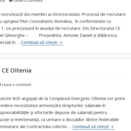
nal
Leave a comment
recrutează doi membri ai Directoratului. Procesul de recrutare
u sprijinul Pluri Consultants România, în conformitate cu
, se precizează în anunțul de recrutare. Din Directoratul CE
rinel Gheorghe – Președinte, Antonie Daniel și Bălăcescu
Complexul Energetic Oltenia vrea s
lectați în …
Continuă să citești
i CE Oltenia
Leave a comment
peste 800 angajați de la Complexul Energetic Oltenia vor primi
 vedere necesitatea armonizării drepturilor salariale în
sponsabilitățile și eforturile depuse de salariați pentru
ucție și mentenanță, ca urmare a discuțiilor dintre federațiile
Cresc salar
semnatare ale Contractului colectiv …
Continuă să citești