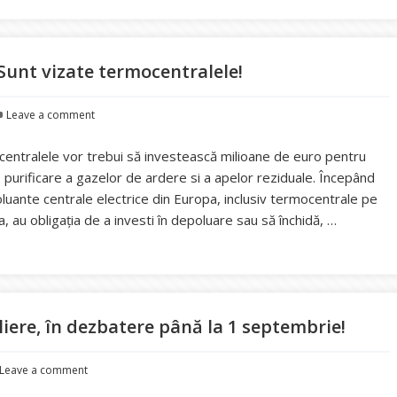
 Sunt vizate termocentralele!
Leave a comment
ocentralele vor trebui să investească milioane de euro pentru
urificare a gazelor de ardere si a apelor reziduale. Începând
oluante centrale electrice din Europa, inclusiv termocentrale pe
 au obligația de a investi în depoluare sau să închidă, …
dus noi limite de poluare. Sunt vizate termocentralele!
iere, în dezbatere până la 1 septembrie!
Leave a comment