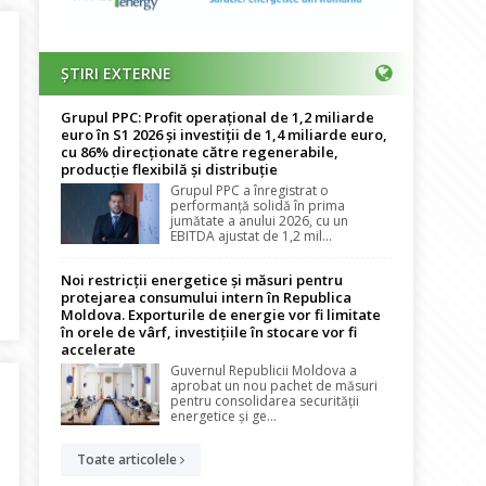
ȘTIRI EXTERNE
Grupul PPC: Profit operațional de 1,2 miliarde
euro în S1 2026 și investiții de 1,4 miliarde euro,
cu 86% direcționate către regenerabile,
producție flexibilă și distribuție
Grupul PPC a înregistrat o
performanță solidă în prima
jumătate a anului 2026, cu un
EBITDA ajustat de 1,2 mil...
ni
Noi restricții energetice și măsuri pentru
protejarea consumului intern în Republica
Moldova. Exporturile de energie vor fi limitate
în orele de vârf, investițiile în stocare vor fi
accelerate
Guvernul Republicii Moldova a
aprobat un nou pachet de măsuri
pentru consolidarea securității
energetice și ge...
Toate articolele