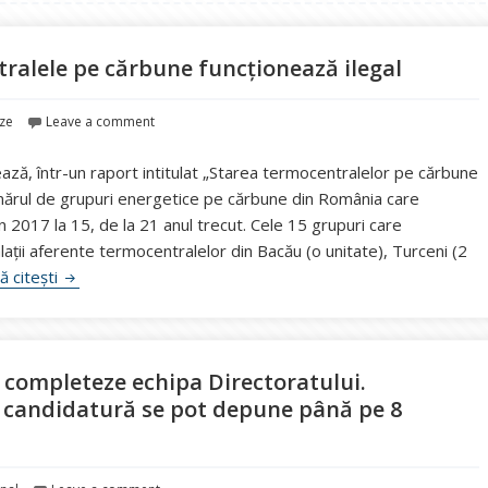
ralele pe cărbune funcţionează ilegal
aze
Leave a comment
ă, într-un raport intitulat „Starea termocentralelor pe cărbune
mărul de grupuri energetice pe cărbune din România care
în 2017 la 15, de la 21 anul trecut. Cele 15 grupuri care
alaţii aferente termocentralelor din Bacău (o unitate), Turceni (2
Greenpeace: Jumătate din termocentralele pe cărbune fun
ă citești
 completeze echipa Directoratului.
 candidatură se pot depune până pe 8