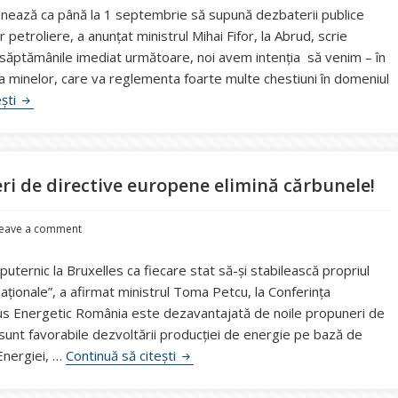
onează ca până la 1 septembrie să supună dezbaterii publice
 petroliere, a anunțat ministrul Mihai Fifor, la Abrud, scrie
În săptămânile imediat următoare, noi avem intenția să venim – în
 minelor, care va reglementa foarte multe chestiuni în domeniul
Legea minelor și redevențelor petroliere, în dezbatere până 
ești
ri de directive europene elimină cărbunele!
eave a comment
uternic la Bruxelles ca fiecare stat să-şi stabilească propriul
naţionale”, a afirmat ministrul Toma Petcu, la Conferința
cus Energetic România este dezavantajată de noile propuneri de
sunt favorabile dezvoltării producţiei de energie pe bază de
Șeful CEO, Sorin Boza: Noile propun
 Energiei, …
Continuă să citești