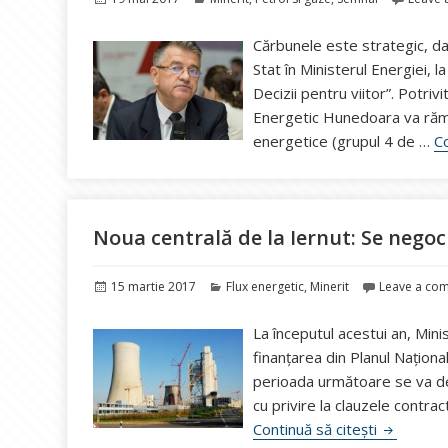
pe
Cărbunele este strategic, da
Stat în Ministerul Energiei, 
Decizii pentru viitor”. Potri
Energetic Hunedoara va rămâ
energetice (grupul 4 de …
Co
Noua centrală de la Iernut: Se negoc
Publicat
Categorii
15 martie 2017
Flux energetic
,
Minerit
Leave a co
pe
La începutul acestui an, Mi
finanţarea din Planul Naţional
perioada următoare se va de
cu privire la clauzele contra
Noua cent
Continuă să citești