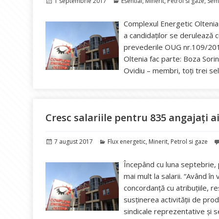
Publicat
Categorii
1 septembrie 2017
Esential
,
Minerit
,
Petrol si gaze
,
Sem
pe
Complexul Energetic Oltenia 
a candidaților se derulează c
prevederile OUG nr.109/2011
Oltenia fac parte: Boza So
Ovidiu – membri, toți trei se
Cresc salariile pentru 835 angajați a
Publicat
Categorii
7 august 2017
Flux energetic
,
Minerit
,
Petrol si gaze
pe
Începând cu luna septebrie, 
mai mult la salarii. “Având în
concordanță cu atribuțiile, re
susținerea activității de prod
sindicale reprezentative și 