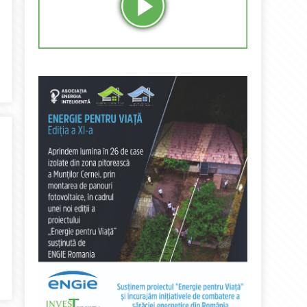
la 1 septembrie!
eri de directive europene elimină cărbunele!