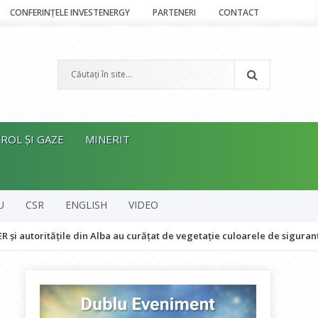
CONFERINȚELE INVESTENERGY
PARTENERI
CONTACT
ROL ȘI GAZE
MINERIT
U
CSR
ENGLISH
VIDEO
ățile din Alba au curățat de vegetație culoarele de siguranță pe 18 kilo