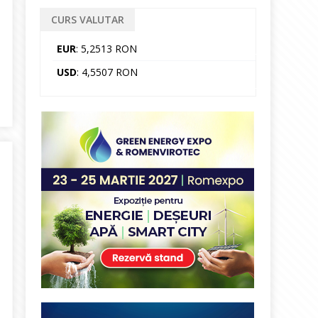
CURS VALUTAR
EUR
: 5,2513 RON
USD
: 4,5507 RON
Energiei, la Conferința InvesTenergy: Cărbunele este strategic, d