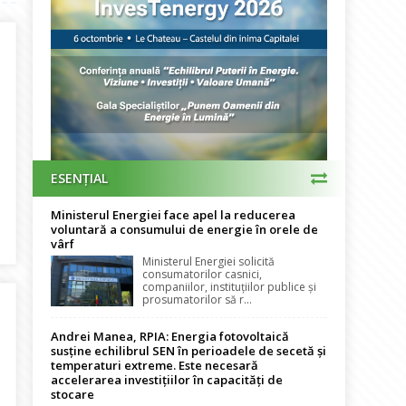
ESENȚIAL
Ministerul Energiei face apel la reducerea
cţionează ilegal
voluntară a consumului de energie în orele de
vârf
Ministerul Energiei solicită
consumatorilor casnici,
companiilor, instituțiilor publice și
prosumatorilor să r...
Andrei Manea, RPIA: Energia fotovoltaică
susține echilibrul SEN în perioadele de secetă și
temperaturi extreme. Este necesară
accelerarea investițiilor în capacități de
stocare