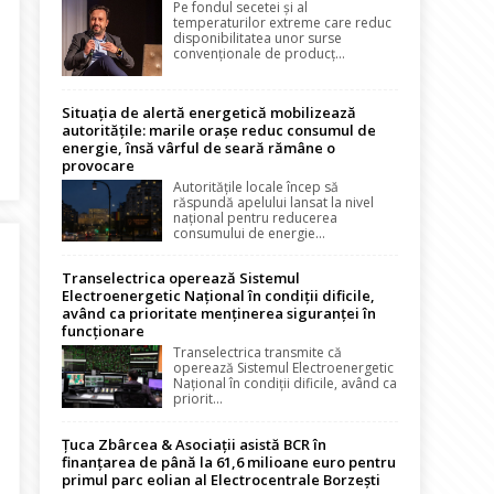
Pe fondul secetei și al
temperaturilor extreme care reduc
disponibilitatea unor surse
convenționale de producț...
Situația de alertă energetică mobilizează
autoritățile: marile orașe reduc consumul de
energie, însă vârful de seară rămâne o
ă completeze echipa Directoratului. Recrutează doi membri. Dos
provocare
Autoritățile locale încep să
răspundă apelului lansat la nivel
național pentru reducerea
consumului de energie...
Transelectrica operează Sistemul
Electroenergetic Național în condiții dificile,
având ca prioritate menținerea siguranței în
funcționare
Transelectrica transmite că
operează Sistemul Electroenergetic
Național în condiții dificile, având ca
priorit...
Țuca Zbârcea & Asociații asistă BCR în
finanțarea de până la 61,6 milioane euro pentru
iile pentru 835 angajați ai CE Oltenia
primul parc eolian al Electrocentrale Borzești