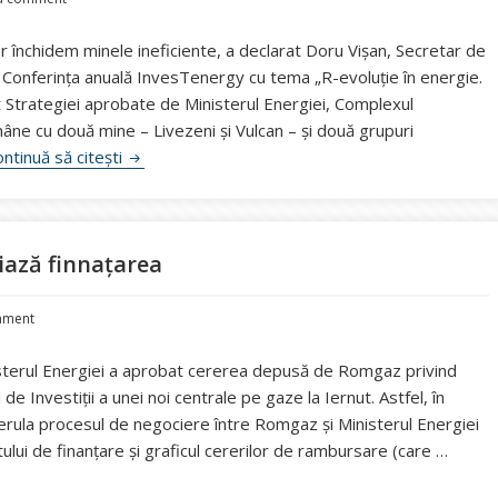
r închidem minele ineficiente, a declarat Doru Vișan, Secretar de
la Conferința anuală InvesTenergy cu tema „R-evoluție în energie.
vit Strategiei aprobate de Ministerul Energiei, Complexul
ne cu două mine – Livezeni și Vulcan – și două grupuri
VIDEO Doru Vișan, Secretar de Stat în Ministerul 
ntinuă să citești
iază finnațarea
mment
nisterul Energiei a aprobat cererea depusă de Romgaz privind
 de Investiţii a unei noi centrale pe gaze la Iernut. Astfel, în
rula procesul de negociere între Romgaz şi Ministerul Energiei
ctului de finanţare şi graficul cererilor de rambursare (care …
rală de la Iernut: Se negociază finnațarea