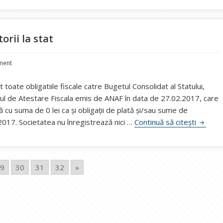
torii la stat
ment
 toate obligatiile fiscale catre Bugetul Consolidat al Statului,
atul de Atestare Fiscala emis de ANAF în data de 27.02.2017, care
 cu suma de 0 lei ca și obligații de plată și/sau sume de
CE Olten
017. Societatea nu înregistrează nici …
Continuă să citești
29
30
31
32
»