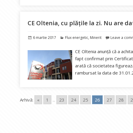
CE Oltenia, cu plățile la zi. Nu are da
Publicat
Categorii
6 martie 2017
Flux energetic
,
Minerit
Leave a com
pe
CE Oltenia anunță că a achitat
fapt confirmat prin Certific
arată că societatea figurează
rambursat la data de 31.01.2
Arhivă:
«
1
...
23
24
25
26
27
28