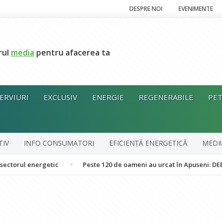
DESPRE NOI
EVENIMENTE
rul
media
pentru afacerea ta
ERVIURI
EXCLUSIV
ENERGIE
REGENERABILE
PET
TIV
INFO CONSUMATORI
EFICIENȚĂ ENERGETICĂ
MEDI
energetic
Peste 120 de oameni au urcat în Apuseni: DEER și autorit