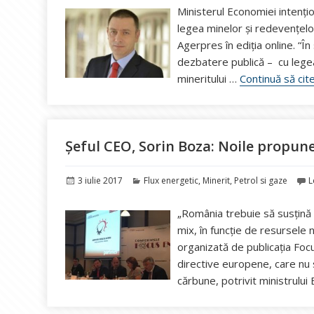
Ministerul Economiei intenți
legea minelor și redevențelor
Agerpres în ediția online. “
dezbatere publică – cu legea
mineritului …
Continuă să cit
Șeful CEO, Sorin Boza: Noile propune
Publicat
Categorii
3 iulie 2017
Flux energetic
,
Minerit
,
Petrol si gaze
L
pe
„România trebuie să susţină p
mix, în funcţie de resursele 
organizată de publicația Fo
directive europene, care nu 
cărbune, potrivit ministrului