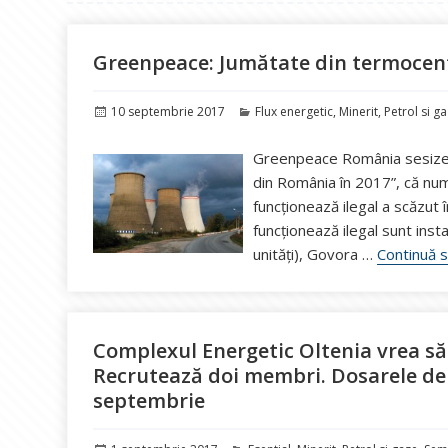
Greenpeace: Jumătate din termocent
Publicat
Categorii
10 septembrie 2017
Flux energetic
,
Minerit
,
Petrol si g
pe
Greenpeace România sesizeaz
din România în 2017”, că nu
funcţionează ilegal a scăzut 
funcţionează ilegal sunt inst
unităţi), Govora …
Continuă s
Complexul Energetic Oltenia vrea să
Recrutează doi membri. Dosarele de
septembrie