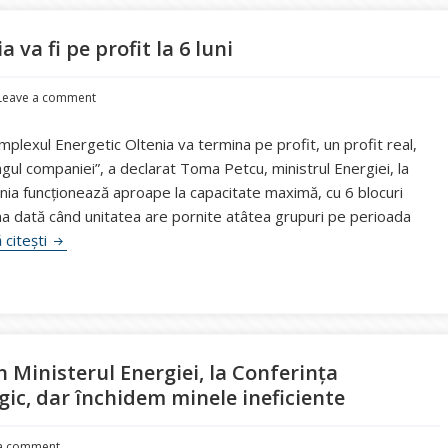
 va fi pe profit la 6 luni
Leave a comment
Complexul Energetic Oltenia va termina pe profit, un profit real,
gul companiei”, a declarat Toma Petcu, ministrul Energiei, la
nia funcţionează aproape la capacitate maximă, cu 6 blocuri
ma dată când unitatea are pornite atâtea grupuri pe perioada
Ministrul Petcu, convins că CE Oltenia va fi pe profit la 6 lu
 citești
n Ministerul Energiei, la Conferința
gic, dar închidem minele ineficiente
 a comment