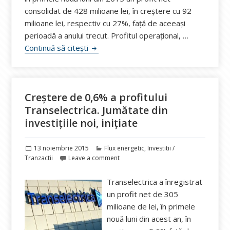
consolidat de 428 milioane lei, în creştere cu 92
milioane lei, respectiv cu 27%, faţă de aceeași
perioadă a anului trecut. Profitul operaţional, …
Electrica: Profitul net a crescut cu 27% l
Continuă să citești
Creștere de 0,6% a profitului
Transelectrica. Jumătate din
investițiile noi, inițiate
Publicat
Categorii
13 noiembrie 2015
Flux energetic
,
Investitii /
pe
Tranzactii
Leave a comment
Transelectrica a înregistrat
un profit net de 305
milioane de lei, în primele
nouă luni din acest an, în