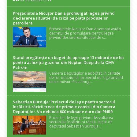
Președintele Nicuşor Dan a promulgat legea privind
declararea situaţiei de criză pe piaţa produselor
petroliere
Președintele Nicușor Dan a semnat astăzi
decretul de promulgare pentru legea
privind declararea situației de c...
Statul pregătește un buget de aproape 13 miliarde de lei
pentru achiziția gazelor din Neptun Deep de la OMV
Petrom
Camera Deputaților a adoptat, în calitate
de for decizional, proiectul de lege privind
unele măsuri fiscal-bug...
Sebastian Burduja: Proiectul de lege pentru sectorul
încălzirii-răcirii trece de primele comisii din Camera
Deputaților. Va debloca 800 milioane euro din PNRR
Proiectul de lege privind dezvoltarea
sectorului încălzirii și răcirii, inițiat de
deputatul Sebastian Burduja...