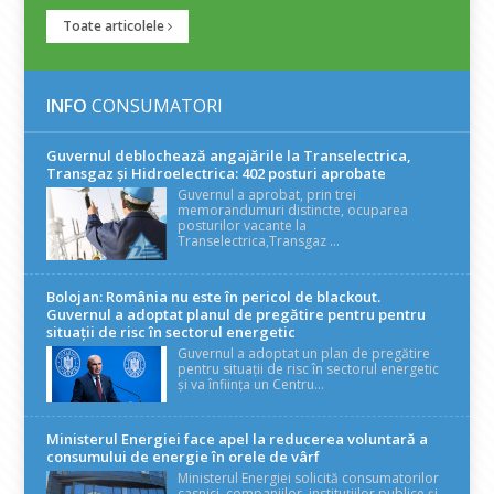
Toate articolele
INFO
CONSUMATORI
Guvernul deblochează angajările la Transelectrica,
Transgaz și Hidroelectrica: 402 posturi aprobate
Guvernul a aprobat, prin trei
memorandumuri distincte, ocuparea
posturilor vacante la
Transelectrica,Transgaz ...
Bolojan: România nu este în pericol de blackout.
Guvernul a adoptat planul de pregătire pentru pentru
situații de risc în sectorul energetic
Guvernul a adoptat un plan de pregătire
pentru situații de risc în sectorul energetic
și va înființa un Centru...
Ministerul Energiei face apel la reducerea voluntară a
consumului de energie în orele de vârf
Ministerul Energiei solicită consumatorilor
casnici, companiilor, instituțiilor publice și