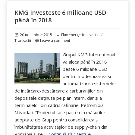
KMG investește 6 milioane USD
până în 2018
Publicat
Categorii
20 noiembrie 2015
Flux energetic
,
Investitii /
pe
Tranzactii
Leave a comment
Grupul KMG International
va aloca până în 2018
peste 6 milioane USD
pentru modernizarea și
automatizarea sistemelor
de încărcare-descărcare a carburanților din
depozitele deținute pe plan intern, dar și a
terminalelor din cadrul rafinăriei Petromidia
Năvodari. “Proiectul face parte din măsurilor
adoptate de Grup pentru consolidarea și
îmbunătățirea activităților de supply-chain din
KMG investește 6 mili
România și se …
Continuă să citești