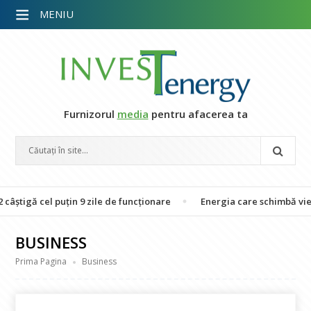
MENIU
Furnizorul
media
pentru afacerea ta
el puțin 9 zile de funcționare
Energia care schimbă vieți: 26 de 
BUSINESS
Prima Pagina
Business