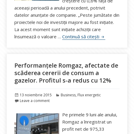
creştere cu 0,6% faţă de
aceeaşi perioadă a anului precedent, potrivit
datelor anunţate de companie. „Peste jumătate din
proiectele noi de investiţii majore au fost iniţiate.
La acest moment sunt iniţiate achiziţii care
Creștere de 0,6% 
însumează o valoare …
Continuă să citești
Performanţele Romgaz, afectate de
scăderea cererii de consum a
gazelor. Profitul s-a redus cu 12%
Publicat
Categorii
13 noiembrie 2015
Business
,
Flux energetic
pe
Leave a comment
Pe primele 9 luni ale anului,
Romgaz a înregistrat un
profit net de 975,33