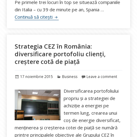
Pe primele trei locuri în top se situează companiile
din Italia – cu 39 de minute pe an, Spania …
Enel România, locul 4 în grup la întrerup
Continuă să citești
Strategia CEZ în România:
diversificare portofoliu clienți,
creștere cotă de piață
Publicat
Categorii
17 noiembrie 2015
Business
Leave a comment
pe
Diversificarea portofoliului
propriu și a strategiei de
achiziție a energiei pe
termen lung, crearea unui
coș de energie diversificat,
menținerea și creșterea cotei de piață se numără
printre principalele obiective ale Grupului CEZ în