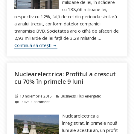
milioane de lei, în scădere
cu 138,66 milioane lei,
respectiv cu 12%, faţă de cel din perioada similară
a anului trecut, conform datelor companiei
transmise BVB. Societatea are o cifră de afaceri de
2,93 miliarde de lei față de 3,29 miliarde …
Performanţele Romgaz, afectate de scăd
Continuă să citești
Nuclearelectrica: Profitul a crescut
cu 70% în primele 9 luni
Publicat
Categorii
13 noiembrie 2015
Business
,
Flux energetic
pe
Leave a comment
Nuclearelectrica a
înregistrat, în primele nouă
luni ale acestui an, un profit