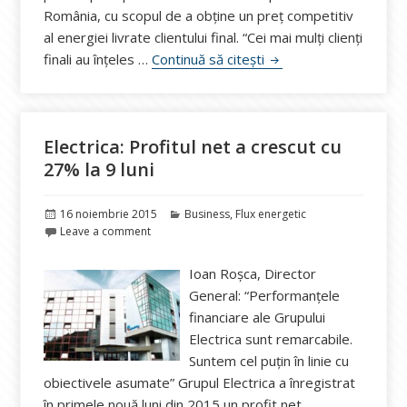
România, cu scopul de a obține un preț competitiv
al energiei livrate clientului final. “Cei mai mulți clienți
Strategia CEZ în Români
finali au înțeles …
Continuă să citești
Electrica: Profitul net a crescut cu
27% la 9 luni
Publicat
Categorii
16 noiembrie 2015
Business
,
Flux energetic
pe
Leave a comment
Ioan Roșca, Director
General: “Performanțele
financiare ale Grupului
Electrica sunt remarcabile.
Suntem cel puțin în linie cu
obiectivele asumate” Grupul Electrica a înregistrat
în primele nouă luni din 2015 un profit net