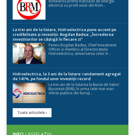
încheierea primei tranzacții de energie
electrică cu profil solar din Rom...
La trei ani de la listare, Hidroelectrica pune accent pe
credibilitate și investiții. Bogdan Badea: „Încrederea
investitorilor se câștigă în fiecare zi”
Pentru Bogdan Badea, Chief Investment
Officer și membru al Directoratului
Hidroelectrica, aniversarea celor tr...
Hidroelectrica, la 3 ani de la listare: randament agregat
de 141%, pe fondul unor investiții record
La trei ani de la listarea la Bursa de Valori
București (BVB), în urma celei mai mari
oferte publice din Europ...
Toate articolele
INFO
LEGISLATIV