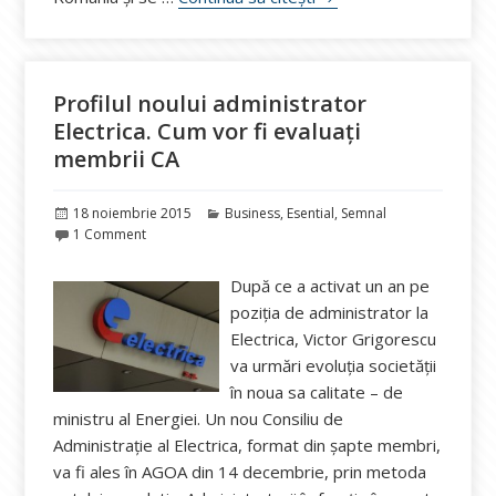
Profilul noului administrator
Electrica. Cum vor fi evaluați
membrii CA
Publicat
Categorii
18 noiembrie 2015
Business
,
Esential
,
Semnal
pe
1 Comment
După ce a activat un an pe
poziția de administrator la
Electrica, Victor Grigorescu
va urmări evoluția societății
în noua sa calitate – de
ministru al Energiei. Un nou Consiliu de
Administrație al Electrica, format din șapte membri,
va fi ales în AGOA din 14 decembrie, prin metoda