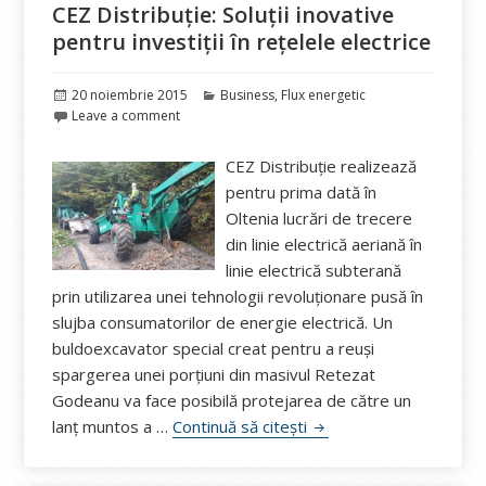
CEZ Distribuție: Soluții inovative
pentru investiții în rețelele electrice
Publicat
Categorii
20 noiembrie 2015
Business
,
Flux energetic
pe
Leave a comment
CEZ Distribuție realizează
pentru prima dată în
Oltenia lucrări de trecere
din linie electrică aeriană în
linie electrică subterană
prin utilizarea unei tehnologii revoluționare pusă în
slujba consumatorilor de energie electrică. Un
buldoexcavator special creat pentru a reuși
spargerea unei porțiuni din masivul Retezat
Godeanu va face posibilă protejarea de către un
CEZ Distribuție: Soluții i
lanț muntos a …
Continuă să citești