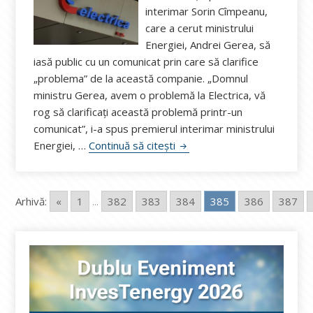
interimar Sorin Cîmpeanu,
care a cerut ministrului
Energiei, Andrei Gerea, să
iasă public cu un comunicat prin care să clarifice
„problema” de la această companie. „Domnul
ministru Gerea, avem o problemă la Electrica, vă
rog să clarificaţi această problemă printr-un
comunicat”, i-a spus premierul interimar ministrului
Cîmpeanu către Gerea: Avem o
Energiei, …
Continuă să citești
Arhivă:
«
1
...
382
383
384
385
386
387