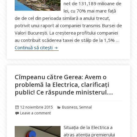
net de 131,189 milioane de
lei, cu 70% mai mare faţă
de de cel din perioada similară a anului trecut,
potrivit unui raport al companiei transmis Bursei de
Valori Bucureşti. La creșterea profitului companiei
au contribuit scăderea taxei de stâlp de la 1,5% …
Nuclearelectrica: Profitul a crescut cu 7
Continuă să citești
Cîmpeanu către Gerea: Avem o
problemă la Electrica, clarificați
public! Ce răspunde ministerul….
Publicat
Categorii
12 noiembrie 2015
Business
,
Semnal
pe
Leave a comment
Situația de la Electrica a
atras atenția premierului