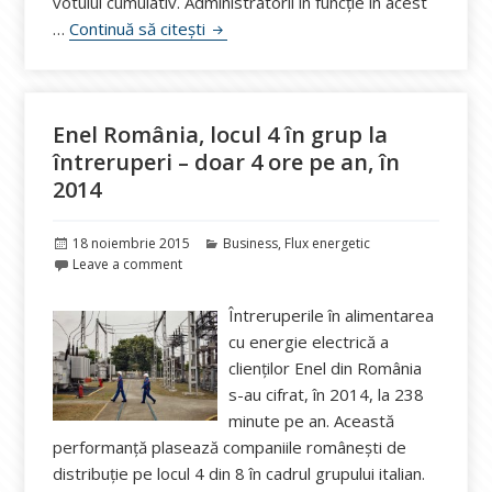
votului cumulativ. Administratorii în funcție în acest
Profilul noului administrator Electrica
…
Continuă să citești
Enel România, locul 4 în grup la
întreruperi – doar 4 ore pe an, în
2014
Publicat
Categorii
18 noiembrie 2015
Business
,
Flux energetic
pe
Leave a comment
Întreruperile în alimentarea
cu energie electrică a
clienților Enel din România
s-au cifrat, în 2014, la 238
minute pe an. Această
performanță plasează companiile românești de
distribuție pe locul 4 din 8 în cadrul grupului italian.