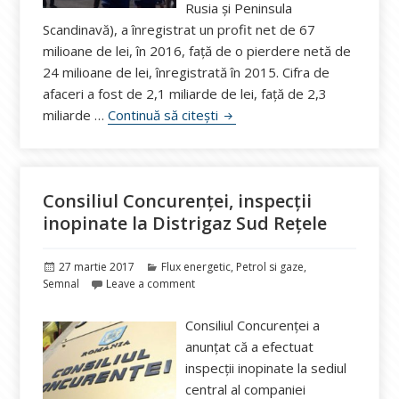
Rusia şi Peninsula
Scandinavă), a înregistrat un profit net de 67
milioane de lei, în 2016, față de o pierdere netă de
24 milioane de lei, înregistrată în 2015. Cifra de
afaceri a fost de 2,1 miliarde de lei, față de 2,3
Năstase: Finalizarea cu succ
miliarde …
Continuă să citești
Consiliul Concurenței, inspecții
inopinate la Distrigaz Sud Rețele
Publicat
Categorii
27 martie 2017
Flux energetic
,
Petrol si gaze
,
pe
Semnal
Leave a comment
Consiliul Concurenţei a
anunțat că a efectuat
inspecţii inopinate la sediul
central al companiei