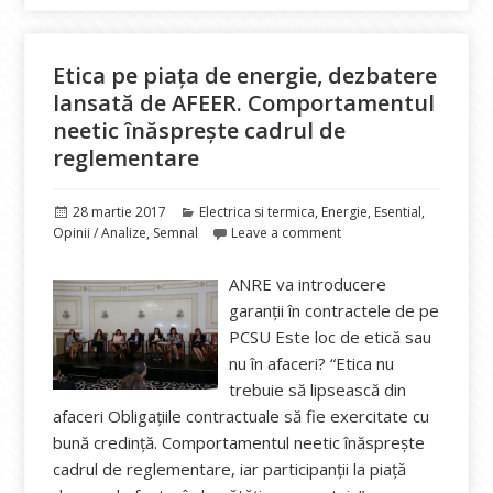
Etica pe piața de energie, dezbatere
lansată de AFEER. Comportamentul
neetic înăsprește cadrul de
reglementare
Publicat
Categorii
28 martie 2017
Electrica si termica
,
Energie
,
Esential
,
pe
Opinii / Analize
,
Semnal
Leave a comment
ANRE va introducere
garanţii în contractele de pe
PCSU Este loc de etică sau
nu în afaceri? “Etica nu
trebuie să lipsească din
afaceri Obligațiile contractuale să fie exercitate cu
bună credință. Comportamentul neetic înăsprește
cadrul de reglementare, iar participanții la piață