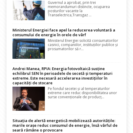
Guvernul a aprobat, prin trei
memorandumuri distincte, ocuparea
posturilor vacante la
Transelectrica,Transgaz ...
Ministerul Energiei face apel la reducerea voluntară a
consumului de energie în orele de vârf
Ministerul Energiei solicită consumatorilor
casnici, companiilor, instituțiilor publice și
prosumatorilor să r...
Andrei Manea, RPIA: Energia fotovoltaică susține
echilibrul SEN în perioadele de secetă și temperaturi
extreme. Este necesară accelerarea investițiilor în
capacități de stocare
Pe fondul secetei și al temperaturilor
extreme care reduc disponibilitatea unor
surse convenționale de producț...
Situația de alertă energetică mobilizează autoritățile:
marile orașe reduc consumul de energie, însă vârful de
seară rămâne o provocare