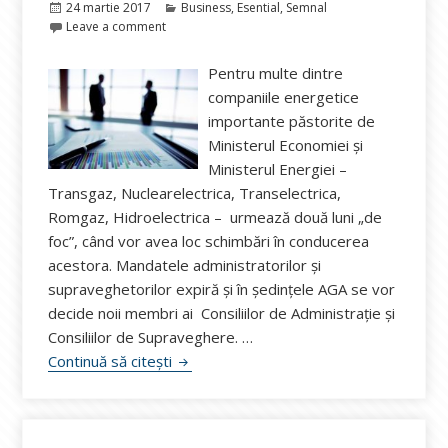
Publicat
Categorii
24 martie 2017
Business
,
Esential
,
Semnal
pe
Leave a comment
Pentru multe dintre
companiile energetice
importante păstorite de
Ministerul Economiei și
Ministerul Energiei –
Transgaz, Nuclearelectrica, Transelectrica,
Romgaz, Hidroelectrica – urmează două luni „de
foc”, când vor avea loc schimbări în conducerea
acestora. Mandatele administratorilor și
supraveghetorilor expiră și în ședințele AGA se vor
decide noii membri ai Consiliilor de Administrație și
Consiliilor de Supraveghere. …
Urmează două luni „de foc” la companiile
Continuă să citești