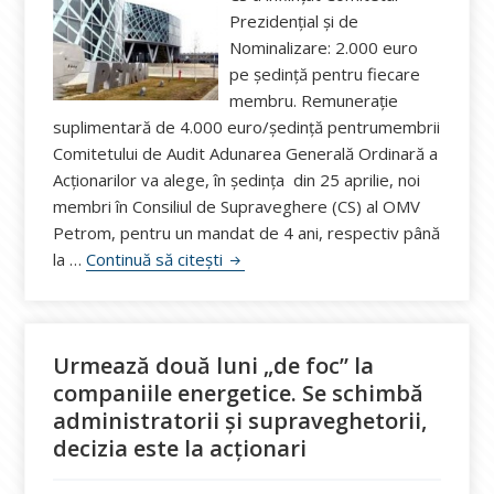
Prezidențial și de
Nominalizare: 2.000 euro
pe ședință pentru fiecare
membru. Remunerație
suplimentară de 4.000 euro/ședință pentrumembrii
Comitetului de Audit Adunarea Generală Ordinară a
Acționarilor va alege, în ședința din 25 aprilie, noi
membri în Consiliul de Supraveghere (CS) al OMV
Petrom, pentru un mandat de 4 ani, respectiv până
La OMV Petrom se alege un nou Con
la …
Continuă să citești
Urmează două luni „de foc” la
companiile energetice. Se schimbă
administratorii și supraveghetorii,
decizia este la acționari