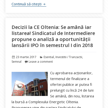
Country Manager Enel, Georgios Stassis,
Continuă să citești
Decizii la CE Oltenia: Se amână iar
listarea! Sindicatul de Intermediere
propune o analiză a oportunității
lansării IPO în semestrul I din 2018
Publicat
Categorii
23 martie 2017
Esential
,
Investitii / Tranzactii
,
pe
Semnal
Leave a comment
Cu aprobarea acționarilor,
termenul de finalizare a
ofertei publice ar putea fi
prelungit cu încă 24 de luni
Se amână, din nou, listarea
la bursă a Complexului Energetic Oltenia.
Propunerea vine din partea Sindicatului de