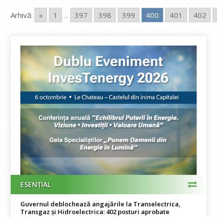
Arhivă:
«
1
...
397
398
399
400
401
402
ESENȚIAL
Guvernul deblochează angajările la Transelectrica,
Transgaz și Hidroelectrica: 402 posturi aprobate