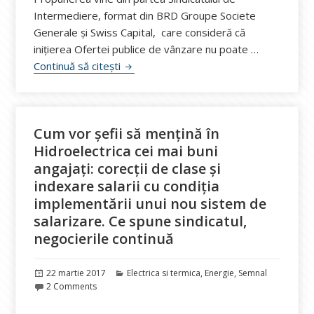
Intermediere, format din BRD Groupe Societe
Generale și Swiss Capital, care consideră că
inițierea Ofertei publice de vânzare nu poate …
Decizii la CE Oltenia: Se amână iar lista
Continuă să citești
Cum vor șefii să mențină în
Hidroelectrica cei mai buni
angajați: corecții de clase și
indexare salarii cu condiția
implementării unui nou sistem de
salarizare. Ce spune sindicatul,
negocierile continuă
Publicat
Categorii
22 martie 2017
Electrica si termica
,
Energie
,
Semnal
pe
2 Comments