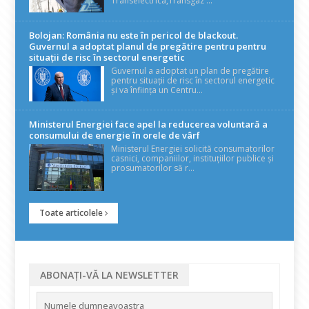
Transelectrica,Transgaz ...
Bolojan: România nu este în pericol de blackout.
Guvernul a adoptat planul de pregătire pentru pentru
situații de risc în sectorul energetic
Guvernul a adoptat un plan de pregătire
pentru situații de risc în sectorul energetic
și va înființa un Centru...
Ministerul Energiei face apel la reducerea voluntară a
consumului de energie în orele de vârf
Ministerul Energiei solicită consumatorilor
casnici, companiilor, instituțiilor publice și
prosumatorilor să r...
Toate articolele
ABONAȚI-VĂ LA NEWSLETTER