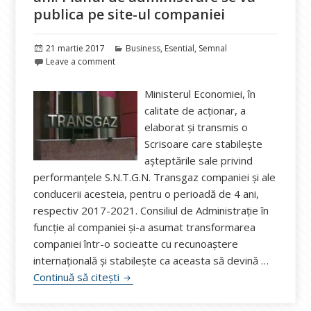
publica pe site-ul companiei
Publicat
Categorii
21 martie 2017
Business
,
Esential
,
Semnal
pe
Leave a comment
Ministerul Economiei, în
calitate de acționar, a
elaborat și transmis o
Scrisoare care stabilește
așteptările sale privind
performanțele S.N.T.G.N. Transgaz companiei și ale
conducerii acesteia, pentru o perioadă de 4 ani,
respectiv 2017-2021. Consiliul de Administrație în
funcție al companiei și-a asumat transformarea
companiei într-o socieatte cu recunoaștere
internațională și stabilește ca aceasta să devină …
Ministerul Economiei, Scrisoare de Aștep
Continuă să citești