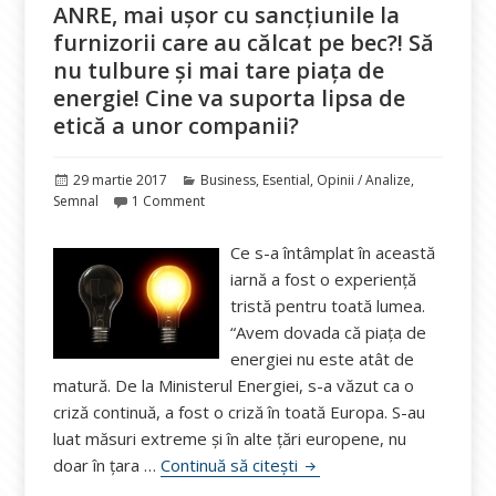
ANRE, mai ușor cu sancțiunile la
furnizorii care au călcat pe bec?! Să
nu tulbure și mai tare piața de
energie! Cine va suporta lipsa de
etică a unor companii?
Publicat
Categorii
29 martie 2017
Business
,
Esential
,
Opinii / Analize
,
pe
Semnal
1 Comment
Ce s-a întâmplat în această
iarnă a fost o experiență
tristă pentru toată lumea.
“Avem dovada că piața de
energiei nu este atât de
matură. De la Ministerul Energiei, s-a văzut ca o
criză continuă, a fost o criză în toată Europa. S-au
luat măsuri extreme și în alte țări europene, nu
ANRE, mai ușor cu sancțiun
doar în țara …
Continuă să citești