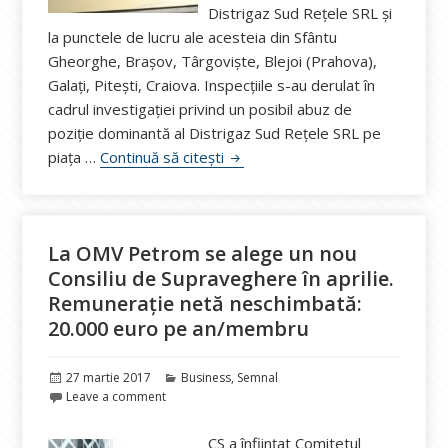
Distrigaz Sud Reţele SRL şi
la punctele de lucru ale acesteia din Sfântu
Gheorghe, Braşov, Târgovişte, Blejoi (Prahova),
Galaţi, Piteşti, Craiova. Inspecţiile s-au derulat în
cadrul investigaţiei privind un posibil abuz de
poziţie dominantă al Distrigaz Sud Reţele SRL pe
Consiliul Concurenței, inspecții i
piaţa …
Continuă să citești
La OMV Petrom se alege un nou
Consiliu de Supraveghere în aprilie.
Remunerație netă neschimbată:
20.000 euro pe an/membru
Publicat
Categorii
27 martie 2017
Business
,
Semnal
pe
Leave a comment
CS a înființat Comitetul