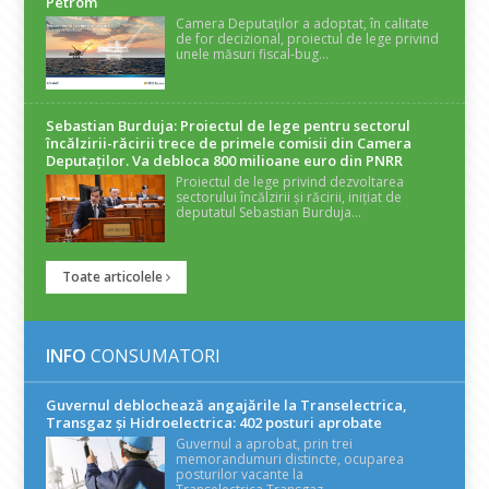
Petrom
Camera Deputaților a adoptat, în calitate
de for decizional, proiectul de lege privind
unele măsuri fiscal-bug...
Sebastian Burduja: Proiectul de lege pentru sectorul
încălzirii-răcirii trece de primele comisii din Camera
Deputaților. Va debloca 800 milioane euro din PNRR
Proiectul de lege privind dezvoltarea
sectorului încălzirii și răcirii, inițiat de
deputatul Sebastian Burduja...
Toate articolele
INFO
CONSUMATORI
Guvernul deblochează angajările la Transelectrica,
Transgaz și Hidroelectrica: 402 posturi aprobate
Guvernul a aprobat, prin trei
memorandumuri distincte, ocuparea
posturilor vacante la