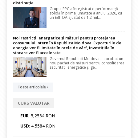
distribuție
Grupul PPC a înregistrat o performanță
solidă în prima jumătate a anului 2026, cu
un EBITDA ajustat de 1,2 mil...
Noi restricții energetice și măsuri pentru protejarea
consumului intern în Republica Moldova. Exporturile de
energie vor fi limitate în orele de vârf, investițiile în
stocare vor fi accelerate
Guvernul Republicii Moldova a aprobat un
nou pachet de măsuri pentru consolidarea
securității energetice și ge...
Toate articolele
CURS VALUTAR
EUR
: 5,2554 RON
USD
: 4,5584 RON