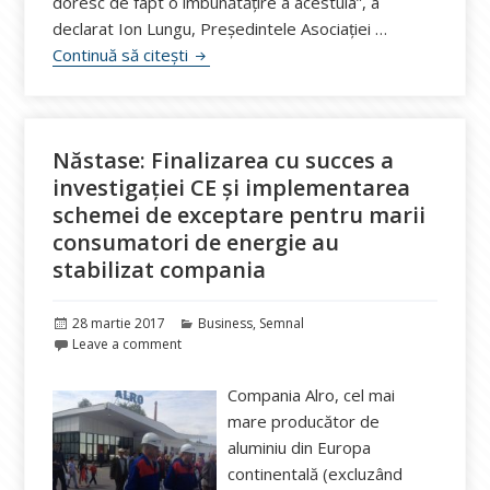
doresc de fapt o îmbunătățire a acestuia”, a
declarat Ion Lungu, Președintele Asociației …
Etica pe piața de energie, dezbatere l
Continuă să citești
Năstase: Finalizarea cu succes a
investigației CE și implementarea
schemei de exceptare pentru marii
consumatori de energie au
stabilizat compania
Publicat
Categorii
28 martie 2017
Business
,
Semnal
pe
Leave a comment
Compania Alro, cel mai
mare producător de
aluminiu din Europa
continentală (excluzând