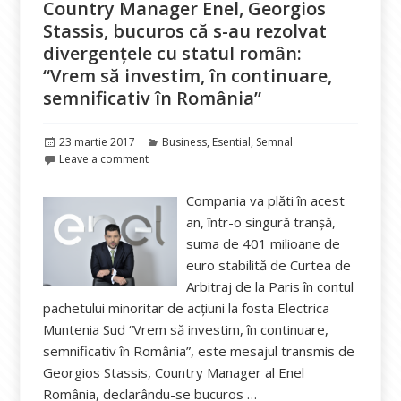
Country Manager Enel, Georgios
Stassis, bucuros că s-au rezolvat
divergențele cu statul român:
“Vrem să investim, în continuare,
semnificativ în România”
Publicat
Categorii
23 martie 2017
Business
,
Esential
,
Semnal
pe
Leave a comment
Compania va plăti în acest
an, într-o singură tranşă,
suma de 401 milioane de
euro stabilită de Curtea de
Arbitraj de la Paris în contul
pachetului minoritar de acţiuni la fosta Electrica
Muntenia Sud “Vrem să investim, în continuare,
semnificativ în România”, este mesajul transmis de
Georgios Stassis, Country Manager al Enel
România, declarându-se bucuros …